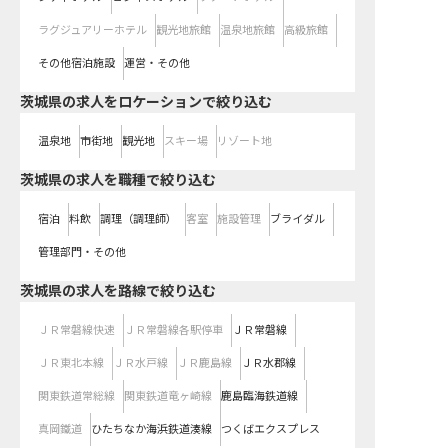
ラグジュアリーホテル
観光地旅館
温泉地旅館
高級旅館
その他宿泊施設
運営・その他
茨城県の求人をロケーションで絞り込む
温泉地
市街地
観光地
スキー場
リゾート地
茨城県の求人を職種で絞り込む
宿泊
料飲
調理（調理師）
客室
施設管理
ブライダル
管理部門・その他
茨城県
の求人を路線で絞り込む
ＪＲ常磐線快速
ＪＲ常磐線各駅停車
ＪＲ常磐線
ＪＲ東北本線
ＪＲ水戸線
ＪＲ鹿島線
ＪＲ水郡線
関東鉄道常総線
関東鉄道竜ヶ崎線
鹿島臨海鉄道線
真岡鐵道
ひたちなか海浜鉄道湊線
つくばエクスプレス