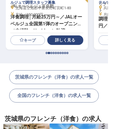
ルジュで調理スタッフ募集
テルで、洋食料理
リブマックスリ
JALオーベルジュ富良野
北海道空知郡中富良野町宮町1-83
兵庫県たつの市御
ト
月給／250,000円～
月給／250,00
洋食調理│月給25万円～／JALオー
調理スタッフ｜
ベルジュ全国第1弾のオープニング
円／寮費2万
／未経験・U・Iターン歓迎
リゾート／洋
詳しく見る
キープ
茨城県のフレンチ（洋食）の求人一覧
全国のフレンチ（洋食）の求人一覧
茨城県のフレンチ（洋食）の求人