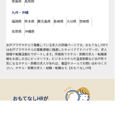
徳島県
高知県
九州・沖縄
福岡県
熊本県
鹿児島県
長崎県
大分県
宮崎県
佐賀県
沖縄県
水戸プラザホテルで募集している求人の詳細ページです。おもてなしHRで
は水戸プラザホテルの募集情報に精通したキャリアアドバイザーが、求人
情報や転職活動をサポートします。茨城県でホテル・旅館の求人・転職情
報をお探しの方にピッタリです。ビジネスホテルや温泉旅館など
水戸市
で
気になるホテル・旅館の求人があれば、電話やメールでお問い合わせくだ
さい。ホテル・旅館の求人・就職・転職なら【おもてなしHR】
おもてなしHR
が
あなたのお仕事探しを
お手伝いします！
サポート登録後の流れ