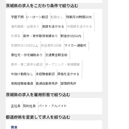
茨城県の求人をこだわり条件で絞り込む
学歴不問
U・Iターン歓迎
転勤なし
残業月20時間以内
海外勤務・出張あり
英語を活かせる
中国語を活かせる
外資系
産休・育休取得実績あり
駅徒歩5分以内
年間休日120日以上
完全週休2日制
マイカー通勤可
寮社宅・住宅補助あり
交通費全額支給
新卒・第二新卒も歓迎
オープニング・新規開業
中抜け勤務なし
未経験者歓迎
資格を活かせる
実務経験者優遇
普通自動車免許
調理師免許
茨城県の求人を雇用形態で絞り込む
正社員
契約社員
パート・アルバイト
都道府県を変更して求人を絞り込む
関東