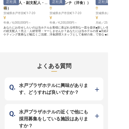
正社員
正社員
正社員
戸
（
支配人・副支配人・女
戸
（
フレンチ（洋食）
）
人・副支配人・女
将
）
茨城県水戸市宮町1-7-20
茨城県水戸市宮町1-7-20
茨城県水戸市桜川1-5-6
年俸／6,000,000円～
年俸／4,200,000円～
月給／250,000円～
あなたにお任せしたいのは当ホテル
お客様に喜ばれる特別な一皿を提供
■新しい生活を応援する
の総支配人！売上・人材管理・マー
しませんか？あなたには当ホテルの
度 ■月給25万円以上、年
ケティング業務など幅広くご活躍い
洋食調理スタッフとして食材の発注
で安心 ■ホテル運営の要
ただきます。年俸は600万円から、
から仕込み、品質・衛生管理をお任
リアを築く ■月9～10日
年休は105日と高待遇！ホテル全体
せします。年休は多めの105日！プ
イベートも充実 ーー【お客様の笑
をマネジメントしていただくため、
ライベートの時間も大切にしながら
顔を育むおもてなしの舞台
やりがいのあるポジションです。あ
働けます。産休・育児休暇、介護休
駅南口から徒歩数分の好
なたのリーダシップ・コミュニケー
暇制度など、充実した福利厚生で長
当ホテルは、ビジネスや
ションスキルを発揮してください。
く働ける環境です。「ホテルテラス
るお客様にとって、心安
「ホテルテラスザガーデン水戸」は
ザガーデン水戸」は水戸駅直結の好
提供しています。 副支配
水戸駅に直結しており、通勤に便利
立地。客室のほか結婚式場もあり、
ージャー候補として、フ
よくある質問
な場所にあるホテルです。※この求
多くのお客様に利用されています。
はもちろん、売上管理や
人は2024年1月19日時点の情報で
※この求人は2024年1月19日時点の
施設管理といったホテル
す
情報です
携わっていただきます。 
人ひとりに寄り添い、快
お届けするためのおもて
大切に、日々の業務に取
水戸プラザホテルに興味がありま
ただける方を歓迎いたします
ー【成長を支える環境と
す、どうすれば良いですか？
リアパス】 正社員として
基盤の上で、月給250,00
450,000円、さらに年2
年1回の昇給で、あなた
しっかりと評価します。 
完備はもちろん、従業員
水戸プラザホテルの近くで他にも
資格取得奨励制度など、
充実しており、あなたの
採用募集をしている施設はありま
プを会社全体でサポート。
宅制度もございますので
すか？
境でのスタートも安心です