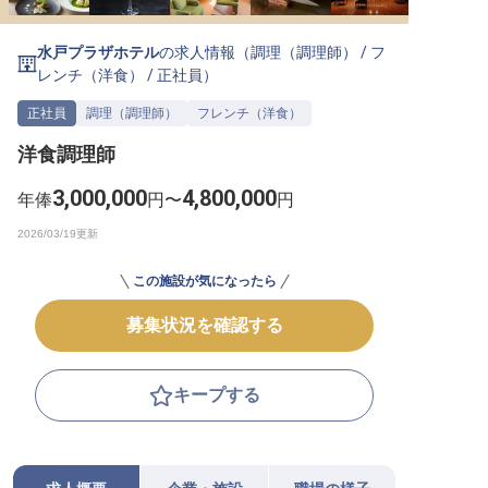
転職サポートに申し込む
無料
水戸プラザホテル
の求人情報（
調理（調理師）
/
フ
レンチ（洋食）
/
正社員
）
採用をお考えの企業様へ
正社員
調理（調理師）
フレンチ（洋食）
洋食調理師
3,000,000
4,800,000
年俸
円〜
円
この施設が気になったら
募集状況を確認する
キープする