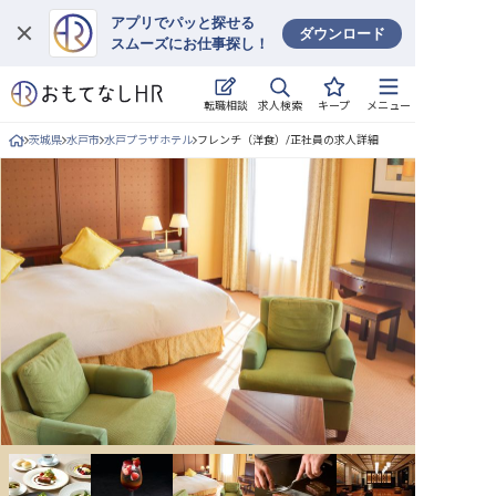
アプリでパッと探せる
ダウンロード
スムーズにお仕事探し！
ログイン
求人検索
転職相談
キープ
メニュー
求人・施設を探す
茨城県
水戸市
水戸プラザホテル
フレンチ（洋食）/正社員の求人詳細
キープした求人
就職・転職 合同説明会
おもてなしHRについて
ご利用の流れ
よくある質問
ホテル・宿泊業界情報コラム