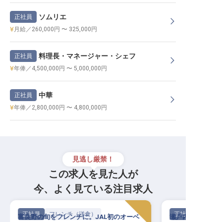
ソムリエ
正社員
月給／260,000円 〜 325,000円
料理長・マネージャー・シェフ
正社員
年俸／4,500,000円 〜 5,000,000円
中華
正社員
年俸／2,800,000円 〜 4,800,000円
見逃し厳禁！
この求人を見た人が
今、よく見ている注目求人
正社員
フレンチ（洋食）
正社員
富良野の旬をフレンチに。JAL初のオーベ
瀬戸内海を望む全