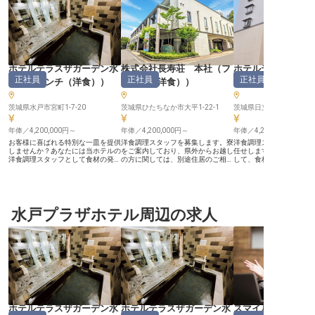
ホテルテラスザガーデン水
株式会社長寿荘 本社
（
フ
ホテルテラスザス
正社員
正社員
正社員
戸
（
フレンチ（洋食）
）
レンチ（洋食）
）
立
（
フレンチ（洋
茨城県水戸市宮町1-7-20
茨城県ひたちなか市大平1-22-1
茨城県日立市幸町1-20-3
年俸／4,200,000円～
年俸／4,200,000円～
年俸／4,200,000円～
お客様に喜ばれる特別な一皿を提供
洋食調理スタッフを募集します。寮
洋食調理スタッフのポジ
しませんか？あなたには当ホテルの
をご案内しており、県外からお越し
任せします。調理担当の
洋食調理スタッフとして食材の発注
の方に関しては、別途住居のご相談
して、食材の発注や仕込
から仕込み、品質・衛生管理をお任
を承っています。ご経験に応じて、
ほか、食品の品質管理・
せします。年休は多めの105日！プ
年俸420万円以上支給！年間休日は
行なっていただきます。年
ライベートの時間も大切にしながら
105日あり、プライベートの時間を
円～支給しており、ご経
働けます。産休・育児休暇、介護休
大切にしながらスキルアップできる
に応じて評価しています
暇制度など、充実した福利厚生で長
環境です。主な業務内容としては、
は105日と多めで、プラ
く働ける環境です。「ホテルテラス
水戸プラザホテル周辺の求人
調理担当としての業務全般をお任せ
時間を大切にしながらス
ザガーデン水戸」は水戸駅直結の好
しており、食材の発注や下ごしら
を目指せる環境です。お
立地。客室のほか結婚式場もあり、
え、調理はもちろん、食品の品質管
な時間を提供するための
多くのお客様に利用されています。
理や衛生管理も行なっていただきま
していける方をお待ちし
※この求人は2024年1月19日時点の
す。※この求人は2024年1月23日時
※この求人は2024年1月
情報です
点の情報です
情報です
ホテルテラスザガーデン水
ホテルテラスザガーデン水
スマイルホテル水