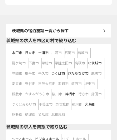
を活かし、ホテルマネジ
ロフェッショナルとして
高みを目指せる環境がこ
す。
茨城県
の宿泊施設一覧から探す
茨城県の求人を市区町村で絞り込む
水戸市
日立市
土浦市
古河市
石岡市
結城市
龍ケ崎市
下妻市
常総市
常陸太田市
高萩市
北茨城市
笠間市
取手市
牛久市
つくば市
ひたちなか市
鹿嶋市
潮来市
守谷市
常陸大宮市
那珂市
筑西市
坂東市
稲敷市
かすみがうら市
桜川市
神栖市
行方市
鉾田市
つくばみらい市
小美玉市
東茨城郡
那珂郡
久慈郡
稲敷郡
結城郡
猿島郡
北相馬郡
茨城県の求人を業態で絞り込む
シティホテル
ビジネスホテル
リゾートホテル