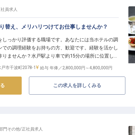
正社員
求人
切り替え、メリハリつけてお仕事しませんか？
をしっかり評価する職場です。あなたには当ホテルの調
ンでの調理経験をお持ちの方、歓迎です。経験を活かし
作りませんか？水戸駅より車で約15分の場所に位置して
には日本三大名園や水族館などの観光地が点在してお
戸市千波町2078-1
給与
年俸／2,800,000円～
4,800,000円
目的のお客様にご利用いただいています。※この求人は
る
この求人を詳しくみる
部門その他
/
正社員
求人