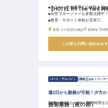
私たちは「おもてなしの心」を大
■ホテル・飲食業界での経験を活か
【HOTEL R9 The Ya
う温かな職場環境を目指していま
■女性マネージャーも多数活躍中
シフト制で働きやすく、時短勤務
■教育・サポート体制が充実◎
す。マイカー・バイク・自転車通
■最新DXシステム導入で業務効率
す。退職金制度や財形貯蓄制度な
茨城県
業態
その他宿泊施設
勤務地
ら、長く安心して働ける環境であ
ーー【快適な空間で心地よいおも
※2025年08月26日時点の情報です
この求人の問い合わせをす
HOTEL R9 The Yardは
にしています。最新のスマホチェ
ッフの業務効率化を両立。運営マ
育、お客様対応まで幅広く携わっ
がら、あなたのホスピタリティセ
求人情報：
二ッ島観光ホテル
の
レスト
パート・アルバイト
料飲
レストランサ
ーー【あなたの経験を活かせる成
当ホテルでは、ホテル・飲食業界
週2日から勤務が可能！夕方
境をご用意しています。マネジメ
勤務は週2日からOK！隙間時間
接客業務（夜の部）
にぴったり！女性マネージャーも