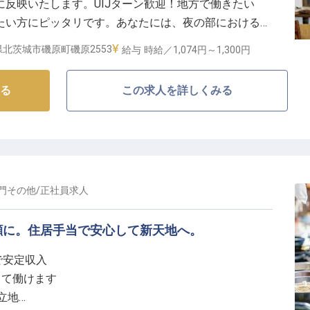
反映いたします。UIJターン歓迎！地方で働きたい
均残業は25時間程度と働きやすい環境です。冬季・夏
たい方にピッタリです。あなたには、夜の部における接
充実◎マイカー通勤OKなので、通勤も便利です！
会場のセッティングや料理の配膳、片付けや掃除といっ
北茨城市磯原町磯原2553
給与
時給／1,074円～
1,300円
客様に笑顔をお届けしませんか？※この求人は2023年
る
この求人を詳しくみる
門その他
/
正社員
求人
顔に。住居手当で安心して新天地へ。
回で安定収入
して働けます
立地