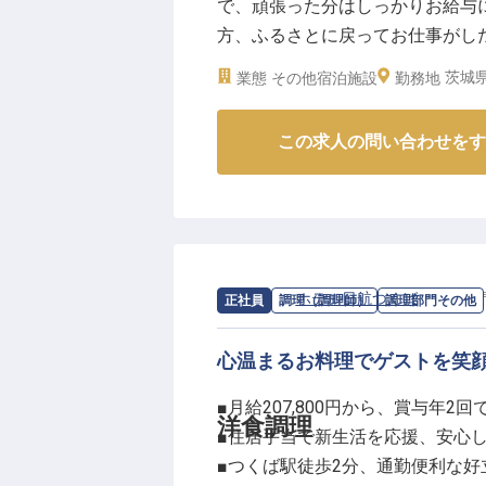
で、頑張った分はしっかりお給与に
です★夜勤はほとんどなく、月平
方、ふるさとに戻ってお仕事がし
季休暇や有給休暇など福利厚生も
客業務をお任せ。当ホテル内食事
※2025年07月29日時点の情報です
茨城県
業態
その他宿泊施設
勤務地
たお仕事です。あたたかい接客でお
11月10日時点の情報です
この求人の問い合わせをす
求人情報：
ホテル日航つくば
の
調理部
正社員
調理（調理師）
調理部門その他
心温まるお料理でゲストを笑
■月給207,800円から、賞与年2
洋食調理
■住居手当で新生活を応援、安心
■つくば駅徒歩2分、通勤便利な好