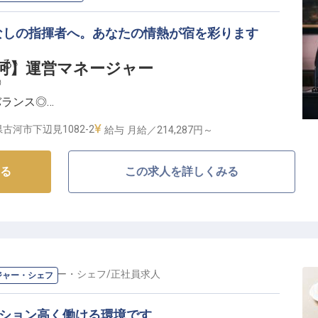
のサポート体制】
なしの指揮者へ。あなたの情熱が宿を彩ります
が安心して長く働ける環境を大切にしています。
た福利厚生であなたの生活をサポート。
る♪
rd 古河】運営マネージャー
の実績があり、ライフステージの変化にも柔軟に対応で
◎
バランス◎
メニュー提案の機会を通じて、調理師としてのキャリア
古河市下辺見1082-2
給与
月給／214,287円～
しのプロフェッショナルへ】
る
この求人を詳しくみる
、お客様に「また泊まりたい」と思っていただける居心地の良い空
マホでのセルフチェックインなど最新システムを導入
サービスの両立を実現。運営マネージャーとして、予約
まで幅広く携わりながら、お客様の「ありがとう」を直
事です★ ホテル運営の醍醐味を存分に味わえる環境で
・マネージャー・シェフ
/
正社員
求人
ジャー・シェフ
のホスピタリティを輝かせよう】
ーション高く働ける環境です