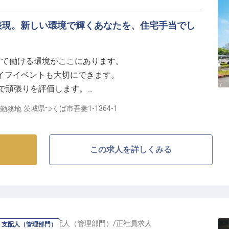
表現。新しい環境で輝くあなたを、住宅手当でし
して働ける環境がここにあります。
ライフイベントも大切にできます。
賞与で頑張りを評価します。
い業務で成長を実感できます。
茨城県つくば市吾妻1-1364-1
勤務地
てなしの料理】
理を、あなたの手で創り上げませんか。
この求人を詳しくみる
から、心を込めた盛り付けまで、調理の醍醐味を存分に
ために最高の味とサービスを追求する、おもてなしの心
られない感動を届けましょう。
マネージャー・支配人（管理部門）
/
正社員
求人
・支配人（管理部門）