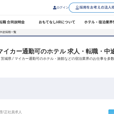
採用をお考えの法人
ログイン
転職 合同説明会
おもてなしHRについて
ホテル・宿泊業界
中途採用一覧
/ マイカー通勤可のホテル 求人・転職・中
、茨城県 / マイカー通勤可のホテル・旅館などの宿泊業界のお仕事を多
理
/
正社員
求人