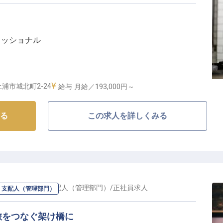
ェッショナル
る職場
浦市城北町2-24
給与
月給／193,000円～
現する至福の時間】
る
この求人を詳しくみる
を彩る美味しい料理の数々をご提供しています。
の食材を活かした料理で、お客様に感動と満足をお届け
して、お客様の「美味しい！」という笑顔のために腕を
案にも携われるので、あなたのアイデアや技術を存分に
調理スキルを広げるチャンスがたくさんあります！
マネージャー・支配人（管理部門）
/
正社員
求人
・支配人（管理部門）
まる職場環境】
旅をつなぐ架け橋に