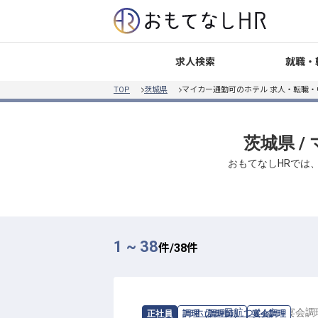
就職・
求人検索
TOP
茨城県
マイカー通勤可のホテル 求人・転職・
茨城県 
おもてなしHRでは
1 ~ 38
件/
38
件
求人情報：
ホテル日航つくば
の
宴会調
正社員
調理（調理師）
宴会調理