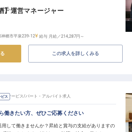
切にするホテルとして、スタッフ同士も互いを尊重し合
せる♪
rd 神栖】運営マネージャー
す。
！
も相談可能！ライフスタイルに合わせた働き方ができま
勤OKで、無料駐車場も完備しているので通勤も便利で
化★
ど福利厚生も充実。調理師としての経験を活かしなが
神栖市平泉239-12
給与
月給／214,287円～
なたをお待ちしています！
てなしを提供】
る
この求人を詳しくみる
、お客様に「また来たい」と思っていただける居心地の良さを大切
ックインシステムを導入し、お客様の利便性向上とスタ
ネージャーとして、施設全体の管理から、スタッフ教
ていただきます。ホテル運営の醍醐味を存分に味わいな
ンスを発揮してみませんか？
ランサービス
/
パート・アルバイト
求人
ービス
長環境】
での経験を持つ方の知識やスキルを最大限に活かせる環
から働きたい方、ぜひご応募ください
ント経験を積みたい方、自分のアイデアを形にしたい方
を活用して働きませんか？昇給と賞与の支給がありますの
多数活躍中で、ライフスタイルに合わせた働き方が可能