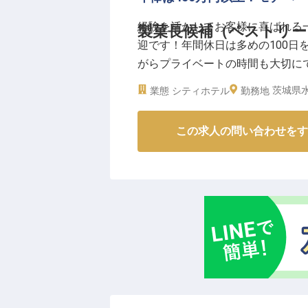
教育・サポート体制が充実してい
経験を活かしてお客様に喜ばれる
製菓長候補（ペストリー
界からのキャリアチェンジも安心
迎です！年間休日は多めの100日
充実！夜勤もほぼなく、月平均残
がらプライベートの時間も大切に
環境です。また、女性マネージャ
戸プラザホテル」。館内にはスパ
あなたのアイデアや経験を活かし
茨城県水
業態
シティホテル
勤務地
には、日本三大名園や水族館など、
きませんか？
日時点の情報です
※2025年07月28日時点の情報です
この求人の問い合わせをす