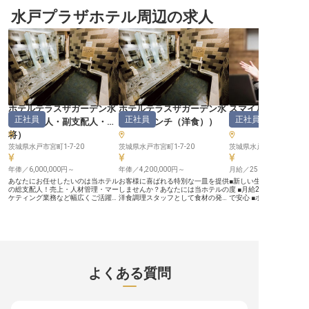
にも携わる ーー【お客様の心に残
渡るのでやりがいの多いお仕事で
安らぎ、旅の疲れを癒せ
るおもてなしを追求するフロント業
水戸プラザホテル周辺の求人
す。ベテランのスタッフが業務サポ
供しています。フロント
務】 ホテルの「顔」として、お客
ートにつき、業務内容を丁寧に指導
して、チェックイン・チ
様を温かくお迎えし、心に残る滞在
します。きめ細かなホスピタリティ
ト対応はもちろん、お客
を演出するフロント業務をお任せし
ーで、感動を生むサービスを提供し
要望に耳を傾け、快適な
ます。 チェックインからチェック
ませんか？※この求人は2024年1月
ートするお仕事です。お
アウトまで、お客様一人ひとりに寄
19日時点の情報です
りがとう」の言葉が、何
り添ったきめ細やかなサービスを提
がいとなるでしょう。温
供してください。 ロビーでのアテ
なしの心で、お客様の思
ンドや予約管理といった事務処理
ひとときを一緒に創りま
も、お客様の快適さを支える大切な
ーー【新しいキャリアを
仕事です。 お客様の笑顔を直接見
ト体制】 経験は一切問い
られるやりがいを感じながら、おも
未経験の方でも安心して
ホテルテラスザガーデン水
ホテルテラスザガーデン水
スマイルホテル水
てなしのプロフェッショナルを目指
きるよう、先輩スタッフ
正社員
正社員
正社員
せる環境です。 ーー【キャリアを
導します。業務を通じて
戸
（
支配人・副支配人・女
戸
（
フレンチ（洋食）
）
人・副支配人・女
育み、働きがいを感じる職場環境】
ルやコミュニケーション
将
）
当社では、あなたの経験や能力を高
ながら、ホテル運営の知
く評価し、勤続年数に関わらず責任
けられます。シフト制で
茨城県水戸市宮町1-7-20
茨城県水戸市宮町1-7-20
茨城県水戸市桜川1-5-6
あるポジションへの積極的な登用を
があり、プライベートも
推進しています。 宿泊プランの企
がら働ける環境です。あ
画立案やレベニューコントロールな
年俸／6,000,000円～
年俸／4,200,000円～
を応援し、長く活躍でき
月給／250,000円～
ど、部門運営の根幹に関わる機会も
パスをご用意しています。 
あなたにお任せしたいのは当ホテル
お客様に喜ばれる特別な一皿を提供
■新しい生活を応援する
豊富にあり、サービス業の奥深さを
年12月08日時点の情報で
の総支配人！売上・人材管理・マー
しませんか？あなたには当ホテルの
度 ■月給25万円以上、年
実感できます。 県外からのご応募
ケティング業務など幅広くご活躍い
洋食調理スタッフとして食材の発注
で安心 ■ホテル運営の要
の方には住居の相談も承っており、
ただきます。年俸は600万円から、
から仕込み、品質・衛生管理をお任
リアを築く ■月9～10日
新しい土地での挑戦を全面的にサポ
年休は105日と高待遇！ホテル全体
せします。年休は多めの105日！プ
イベートも充実 ーー【お客様の笑
ート。 安心して長く働ける環境
をマネジメントしていただくため、
ライベートの時間も大切にしながら
顔を育むおもてなしの舞台
で、あなたのキャリアを築いていき
やりがいのあるポジションです。あ
働けます。産休・育児休暇、介護休
駅南口から徒歩数分の好
ませんか。 ※2026年03月06日時点
なたのリーダシップ・コミュニケー
暇制度など、充実した福利厚生で長
当ホテルは、ビジネスや
の情報です
ションスキルを発揮してください。
く働ける環境です。「ホテルテラス
るお客様にとって、心安
「ホテルテラスザガーデン水戸」は
ザガーデン水戸」は水戸駅直結の好
提供しています。 副支配
水戸駅に直結しており、通勤に便利
立地。客室のほか結婚式場もあり、
ージャー候補として、フ
よくある質問
な場所にあるホテルです。※この求
多くのお客様に利用されています。
はもちろん、売上管理や
人は2024年1月19日時点の情報で
※この求人は2024年1月19日時点の
施設管理といったホテル
す
情報です
携わっていただきます。 
人ひとりに寄り添い、快
お届けするためのおもて