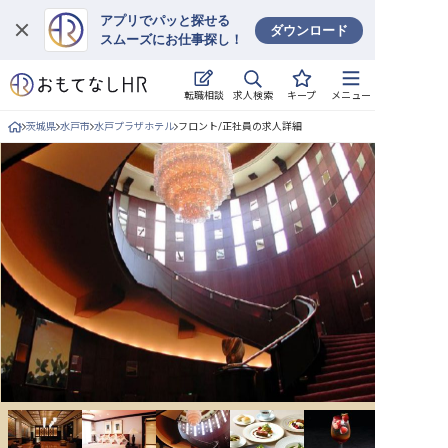
アプリでパッと探せる
ダウンロード
スムーズにお仕事探し！
ログイン
求人検索
転職相談
キープ
メニュー
求人・施設を探す
茨城県
水戸市
水戸プラザホテル
フロント/正社員の求人詳細
キープした求人
就職・転職 合同説明会
おもてなしHRについて
ご利用の流れ
よくある質問
ホテル・宿泊業界情報コラム