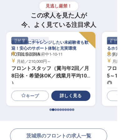
見逃し厳禁！
この求人を見た人が
今、よく見ている注目求人
正社員
フロント
正社員
宿泊業界にチャレンジしたい未経験者も歓
異業種出身者も活
迎！安心のサポート体制と充実環境
るホテルで、きめ
HOTEL SOSHA
茨城県石岡市府中1-10-11
ホテルマロウド
茨城県土浦市城北
月給／210,000円～
月給／193,00
フロントスタッフ（賞与年2回／月
フロント│公休
8日休・希望休OK／残業月平均10h
5～10h／未
）
◎
詳しく見る
キープ
茨城県のフロントの求人一覧