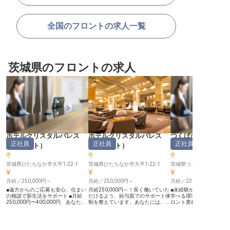
全国のフロントの求人一覧
茨城県のフロントの求人
ホテルクリスタルパレス
ホテルクリスタルパレス
つくばの湯アーバ
正社員
正社員
正社員
（
フロント
）
（
フロント
）
（
フロント
茨城県ひたちなか市大平1-22-1
茨城県ひたちなか市大平1-22-1
茨城県つくば市筑穂2-1-2
月給／250,000円～
月給／250,000円～
月給／220,000円～
■遠方からのご応募も安心、住まい
月給250,000円～！長く働いていた
■未経験からホテルのお
の相談で新生活をサポート ■月給
だけるよう、給与面でのサポート体
学べる環境 ■お客様の旅
250,000円〜400,000円、あなたの
制を整えています。あなたには、ホ
ロント業務で活躍 ■月給22
経験を正当に評価 ■経験や能力を活
テルの顔となる宿泊フロントのポジ
からスタート、安定した収
かし、早期に責任あるポジションへ
ションをお任せ。宿泊のお客様のチ
送迎あり、通勤の負担を軽減 
ステップアップ ■お客様の期待に応
ェックイン・チェックアウト対応や
【お客様に寄り添うおも
える、宿泊プラン立案など運営業務
ロビーアテンドなど、業務は多岐に
台】 当ホテルは、お客様