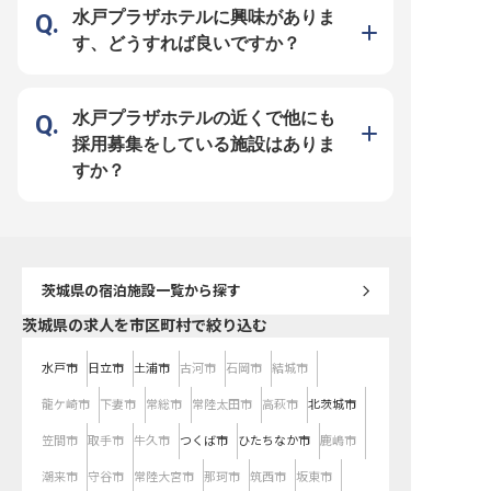
大切に、日々の業務に取
水戸プラザホテルに興味がありま
ただける方を歓迎いたします
ー【成長を支える環境と
す、どうすれば良いですか？
リアパス】 正社員として
基盤の上で、月給250,00
450,000円、さらに年2
年1回の昇給で、あなた
しっかりと評価します。 
完備はもちろん、従業員
水戸プラザホテルの近くで他にも
資格取得奨励制度など、
充実しており、あなたの
採用募集をしている施設はありま
プを会社全体でサポート。
宅制度もございますので
すか？
境でのスタートも安心です
を活かし、ホテルマネジ
ロフェッショナルとして
高みを目指せる環境がこ
す。
茨城県
の宿泊施設一覧から探す
茨城県の求人を市区町村で絞り込む
水戸市
日立市
土浦市
古河市
石岡市
結城市
龍ケ崎市
下妻市
常総市
常陸太田市
高萩市
北茨城市
笠間市
取手市
牛久市
つくば市
ひたちなか市
鹿嶋市
潮来市
守谷市
常陸大宮市
那珂市
筑西市
坂東市