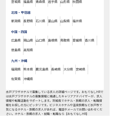
宮城県
福島県
青森県
岩手県
山形県
秋田県
北陸・甲信越
新潟県
長野県
石川県
富山県
山梨県
福井県
中国・四国
広島県
岡山県
山口県
島根県
鳥取県
愛媛県
香川県
徳島県
高知県
九州・沖縄
福岡県
熊本県
鹿児島県
長崎県
大分県
宮崎県
佐賀県
沖縄県
水戸プラザホテルで募集している求人の詳細ページです。おもてなしHRで
は水戸プラザホテルの募集情報に精通したキャリアアドバイザーが、求人
情報や転職活動をサポートします。茨城県でホテル・旅館の求人・転職情
報をお探しの方にピッタリです。ビジネスホテルや温泉旅館など
水戸市
で
気になるホテル・旅館の求人があれば、電話やメールでお問い合わせくだ
さい。ホテル・旅館の求人・就職・転職なら【おもてなしHR】