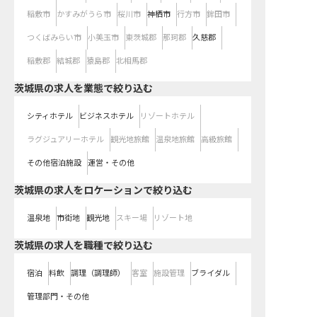
稲敷市
かすみがうら市
桜川市
神栖市
行方市
鉾田市
つくばみらい市
小美玉市
東茨城郡
那珂郡
久慈郡
稲敷郡
結城郡
猿島郡
北相馬郡
茨城県の求人を業態で絞り込む
シティホテル
ビジネスホテル
リゾートホテル
ラグジュアリーホテル
観光地旅館
温泉地旅館
高級旅館
その他宿泊施設
運営・その他
茨城県の求人をロケーションで絞り込む
温泉地
市街地
観光地
スキー場
リゾート地
茨城県の求人を職種で絞り込む
宿泊
料飲
調理（調理師）
客室
施設管理
ブライダル
管理部門・その他