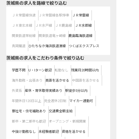
茨城県
の求人を路線で絞り込む
ＪＲ常磐線快速
ＪＲ常磐線各駅停車
ＪＲ常磐線
ＪＲ東北本線
ＪＲ水戸線
ＪＲ鹿島線
ＪＲ水郡線
関東鉄道常総線
関東鉄道竜ヶ崎線
鹿島臨海鉄道線
真岡鐵道
ひたちなか海浜鉄道湊線
つくばエクスプレス
茨城県の求人をこだわり条件で絞り込む
学歴不問
U・Iターン歓迎
転勤なし
残業月20時間以内
海外勤務・出張あり
英語を活かせる
中国語を活かせる
外資系
産休・育休取得実績あり
駅徒歩5分以内
年間休日120日以上
完全週休2日制
マイカー通勤可
寮社宅・住宅補助あり
交通費全額支給
新卒・第二新卒も歓迎
オープニング・新規開業
中抜け勤務なし
未経験者歓迎
資格を活かせる