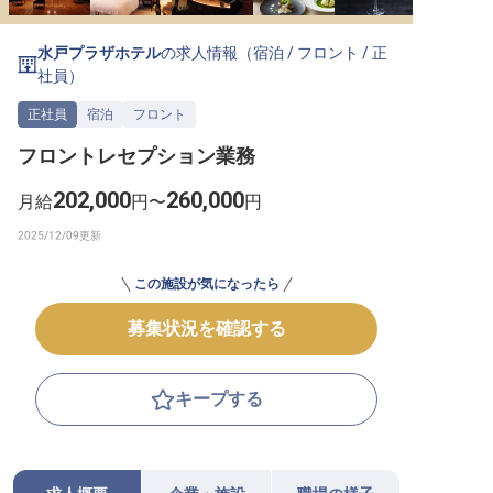
転職サポートに申し込む
無料
水戸プラザホテル
の求人情報（
宿泊
/
フロント
/
正
社員
）
採用をお考えの企業様へ
正社員
宿泊
フロント
フロントレセプション業務
202,000
260,000
月給
円〜
円
この施設が気になったら
募集状況を確認する
キープする