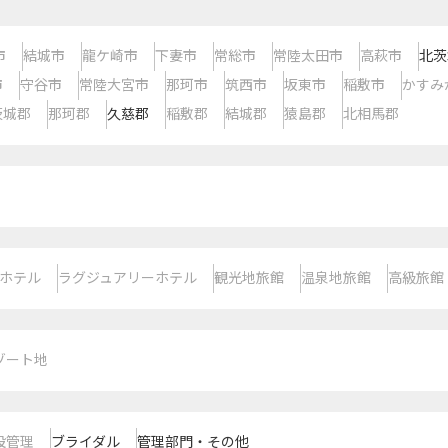
市
結城市
龍ケ崎市
下妻市
常総市
常陸太田市
高萩市
北茨
市
守谷市
常陸大宮市
那珂市
筑西市
坂東市
稲敷市
かすみ
茨城郡
那珂郡
久慈郡
稲敷郡
結城郡
猿島郡
北相馬郡
ホテル
ラグジュアリーホテル
観光地旅館
温泉地旅館
高級旅館
ゾート地
設管理
ブライダル
管理部門・その他