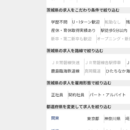
茨城県の求人をこだわり条件で絞り込む
学歴不問
U・Iターン歓迎
転勤なし
残
産休・育休取得実績あり
駅徒歩5分以内
新卒・第二新卒も歓迎
オープニング・新
茨城県
の求人を路線で絞り込む
ＪＲ常磐線快速
ＪＲ常磐線各駅停車
Ｊ
鹿島臨海鉄道線
真岡鐵道
ひたちなか海
茨城県の求人を雇用形態で絞り込む
正社員
契約社員
パート・アルバイト
都道府県を変更して求人を絞り込む
関東
東京都
神奈川県
埼