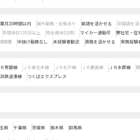
業月20時間以内
海外勤務・出張あり
英語を活かせる
中国語を活
年間休日120日以上
完全週休2日制
マイカー通勤可
寮社宅・住
規開業
中抜け勤務なし
未経験者歓迎
資格を活かせる
実務経験
Ｒ常磐線
ＪＲ東北本線
ＪＲ水戸線
ＪＲ鹿島線
ＪＲ水郡線
浜鉄道湊線
つくばエクスプレス
玉県
千葉県
茨城県
栃木県
群馬県