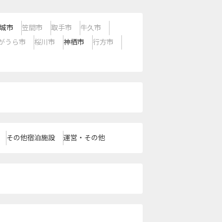
城市
笠間市
取手市
牛久市
がうら市
桜川市
神栖市
行方市
その他宿泊施設
運営・その他