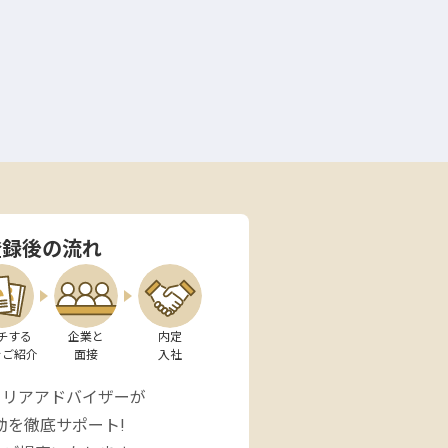
登録後の流れ
チする

企業と

内定

をご紹介
面接
入社
ャリアアドバイザーが
動を徹底サポート!