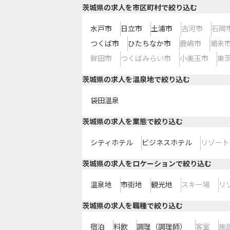
茨城県の求人を市区町村で絞り込む
水戸市
日立市
土浦市
古河市
石岡
つくば市
ひたちなか市
鹿嶋市
潮来
鉾田市
つくばみらい市
小美玉市
東
茨城県の求人を温泉地で絞り込む
袋田温泉
茨城県の求人を業態で絞り込む
シティホテル
ビジネスホテル
リゾート
茨城県の求人をロケーションで絞り込む
温泉地
市街地
観光地
スキー場
リ
茨城県の求人を職種で絞り込む
宿泊
料飲
調理（調理師）
客室
施