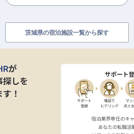
茨城県の宿泊施設一覧から探す
HR
が
サポート
事探しを
ます！
サポート

電話で

マッ
登録
ヒアリング
求人
宿泊業界専任のキ
あなたの転職活