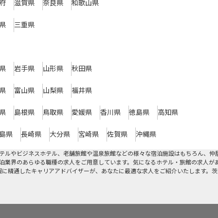
府
滋賀県
奈良県
和歌山県
県
三重県
県
岩手県
山形県
秋田県
県
富山県
山梨県
福井県
県
島根県
鳥取県
愛媛県
香川県
徳島県
高知県
島県
長崎県
大分県
宮崎県
佐賀県
沖縄県
テルやビジネスホテル、老舗旅館や温泉旅館などの様々な宿泊施設はもちろん、仲
泊業界のあらゆる職種の求人をご用意しています。気になるホテル・旅館の求人が
情報に精通したキャリアアドバイザーが、あなたに最適な求人をご紹介いたします。茨