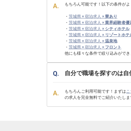
もちろん可能です！以下の条件がよ
・
茨城県 × 宿泊求人 ×
寮あり
・
茨城県 × 宿泊求人 ×
業界経験者優
・
茨城県 × 宿泊求人 ×
シティホテル
・
茨城県 × 宿泊求人 ×
リゾートホテ
・
茨城県 × 宿泊求人 ×
温泉地
・
茨城県 × 宿泊求人 ×
フロント
他にも様々な条件で絞り込みができ
自分で職場を探すのは自
もちろんご利用可能です！まずは
こ
の求人を完全無料でご紹介いたしま