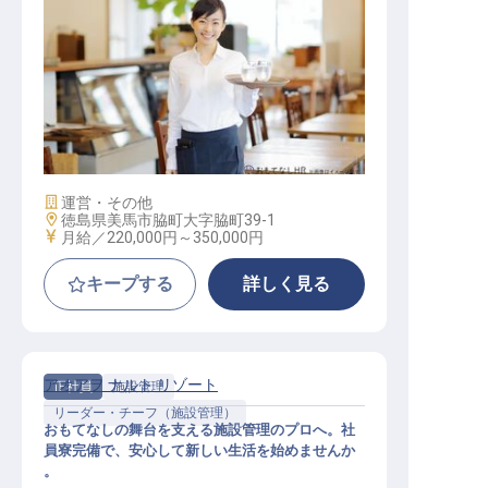
レストランサービス
施設業態
運営・その他
勤務地
徳島県美馬市脇町大字脇町39-1
給与
月給／220,000円～
350,000円
キープする
詳しく見る
アオアヲ ナルト リゾート
正社員
施設管理
リーダー・チーフ（施設管理）
おもてなしの舞台を支える施設管理のプロへ。社
員寮完備で、安心して新しい生活を始めませんか
。