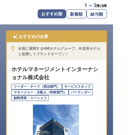
1 ~ 3
件/
3
件
転職サポートに申し込む
無料
おすすめ順
新着順
給与順
採用をお考えの企業様へ
おすすめの企業
全国に展開するHMIホテルグループ。外資系ホテル
と提携しリブランドオープン！
ホテルマネージメントインターナシ
ョナル株式会社
リーダー・チーフ（宿泊部門）
サービススタッフ
マネージャー・支配人（料飲部門）
バーテンダー
副料理長・スーシェフ