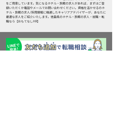
をご用意しています。気になるホテル・旅館の求人があれば、まずはご登
録いただくか電話やメールでお問い合わせください。資格を活かせるのホ
テル・旅館の求人/採用情報に精通したキャリアアドバイザーが、あなたに
最適な求人をご紹介いたします。徳島県のホテル・旅館の求人・就職・転
職なら【おもてなしHR】
求人を紹介してもらう
転職サポート申込み
求人検索
ホテル・宿泊業界情報コラム
転職マニュアル
おもてなしHRについて
採用ご担当者様へ
個人情報の取扱いについて
プライバシーポリシー
利用規約
退会手続き
運営会社
宿泊業界用語集
商標について
サイトマップ