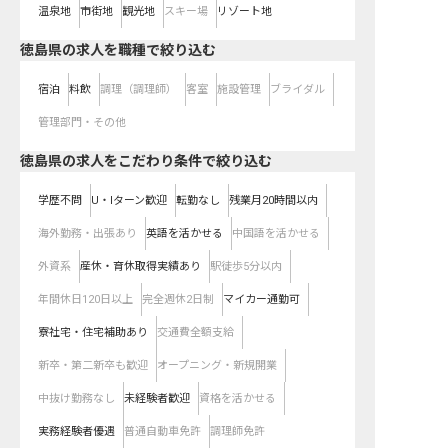
温泉地
市街地
観光地
スキー場
リゾート地
徳島県の求人を職種で絞り込む
宿泊
料飲
調理（調理師）
客室
施設管理
ブライダル
管理部門・その他
徳島県の求人をこだわり条件で絞り込む
学歴不問
U・Iターン歓迎
転勤なし
残業月20時間以内
海外勤務・出張あり
英語を活かせる
中国語を活かせる
外資系
産休・育休取得実績あり
駅徒歩5分以内
年間休日120日以上
完全週休2日制
マイカー通勤可
寮社宅・住宅補助あり
交通費全額支給
新卒・第二新卒も歓迎
オープニング・新規開業
中抜け勤務なし
未経験者歓迎
資格を活かせる
実務経験者優遇
普通自動車免許
調理師免許