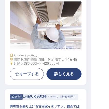
施設管理チーフ
施設業態
リゾートホテル
勤務地
徳島県鳴門市鳴門町土佐泊浦字大毛16-45
給与
月給／380,000円～
420,000円
キープする
詳しく見る
PAYSAGE MORIGUCHI
正社員
料飲
リーダー・チーフ（料飲部門）
美馬市を盛り上げる古民家イタリアン。都会では