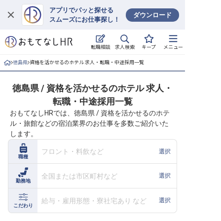
アプリでパッと探せる
ダウンロード
スムーズにお仕事探し！
ログイン
求人検索
転職相談
キープ
メニュー
求人・施設を探す
徳島県
資格を活かせるのホテル 求人・転職・中途採用一覧
キープした求人
徳島県 / 資格を活かせるのホテル 求人・
転職・中途採用一覧
就職・転職 合同説明会
おもてなしHRでは、徳島県 / 資格を活かせるのホテ
ル・旅館などの宿泊業界のお仕事を多数ご紹介いた
おもてなしHRについて
します。
ご利用の流れ
フロント・料飲など
選択
職種
よくある質問
全国または市区町村など
選択
勤務地
ホテル・宿泊業界情報コラム
給与・雇用形態・寮社宅あり など
選択
こだわり