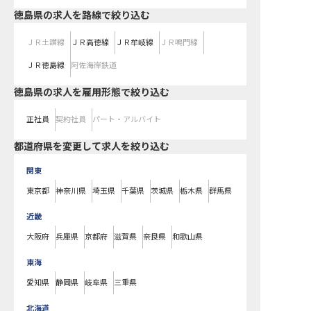
徳島県
の求人を路線で絞り込む
ＪＲ土讃線
ＪＲ高徳線
ＪＲ牟岐線
ＪＲ鳴門線
ＪＲ徳島線
阿佐海岸鉄道
徳島県の求人を雇用形態で絞り込む
正社員
契約社員
パート・アルバイト
都道府県を変更して求人を絞り込む
関東
東京都
神奈川県
埼玉県
千葉県
茨城県
栃木県
群馬県
近畿
大阪府
兵庫県
京都府
滋賀県
奈良県
和歌山県
東海
愛知県
静岡県
岐阜県
三重県
北海道