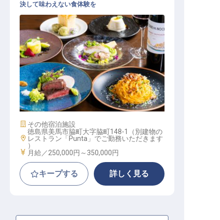
決して味わえない食体験を
サブシェフ兼ホールスタッフ（店長
候補）│月給25万～35万
施設業態
その他宿泊施設
徳島県美馬市脇町大字脇町148-1（別建物の
勤務地
レストラン「Punta」でご勤務いただきます
）
給与
月給／250,000円～
350,000円
キープする
詳しく見る