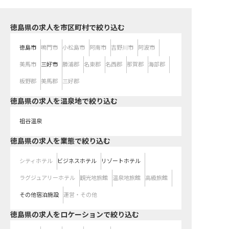
徳島県の求人を市区町村で絞り込む
徳島市
鳴門市
小松島市
阿南市
吉野川市
阿波市
美馬市
三好市
勝浦郡
名東郡
名西郡
那賀郡
海部郡
板野郡
美馬郡
三好郡
徳島県の求人を温泉地で絞り込む
祖谷温泉
徳島県の求人を業態で絞り込む
シティホテル
ビジネスホテル
リゾートホテル
ラグジュアリーホテル
観光地旅館
温泉地旅館
高級旅館
その他宿泊施設
運営・その他
徳島県の求人をロケーションで絞り込む