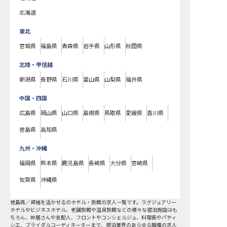
北海道
東北
宮城県
福島県
青森県
岩手県
山形県
秋田県
北陸・甲信越
新潟県
長野県
石川県
富山県
山梨県
福井県
中国・四国
広島県
岡山県
山口県
島根県
鳥取県
愛媛県
香川県
徳島県
高知県
九州・沖縄
福岡県
熊本県
鹿児島県
長崎県
大分県
宮崎県
佐賀県
沖縄県
徳島県
／
資格を活かせる
のホテル・旅館の求人一覧です。ラグジュアリー
ホテルやビジネスホテル、老舗旅館や温泉旅館などの様々な宿泊施設はも
ちろん、仲居さんや支配人、フロントやコンシェルジュ、料理長やパティ
シエ、ブライダルコーディネーターまで、宿泊業界のあらゆる職種の求人