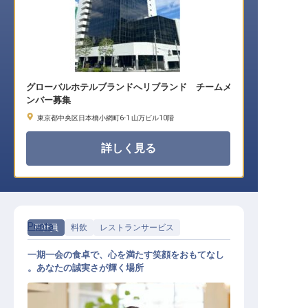
グローバルホテルブランドへリブランド チームメ
ンバー募集
東京都中央区日本橋小網町6-1 山万ビル10階
詳しく見る
Punta
正社員
料飲
レストランサービス
一期一会の食卓で、心を満たす笑顔をおもてなし
。あなたの誠実さが輝く場所