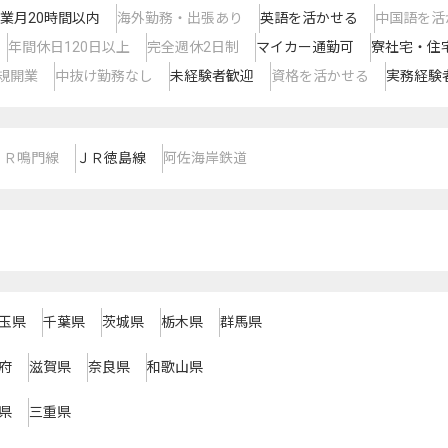
業月20時間以内
海外勤務・出張あり
英語を活かせる
中国語を活
年間休日120日以上
完全週休2日制
マイカー通勤可
寮社宅・住
規開業
中抜け勤務なし
未経験者歓迎
資格を活かせる
実務経験
ＪＲ鳴門線
ＪＲ徳島線
阿佐海岸鉄道
玉県
千葉県
茨城県
栃木県
群馬県
府
滋賀県
奈良県
和歌山県
県
三重県