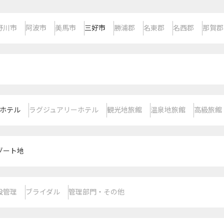
野川市
阿波市
美馬市
三好市
勝浦郡
名東郡
名西郡
那賀郡
ホテル
ラグジュアリーホテル
観光地旅館
温泉地旅館
高級旅館
ゾート地
設管理
ブライダル
管理部門・その他