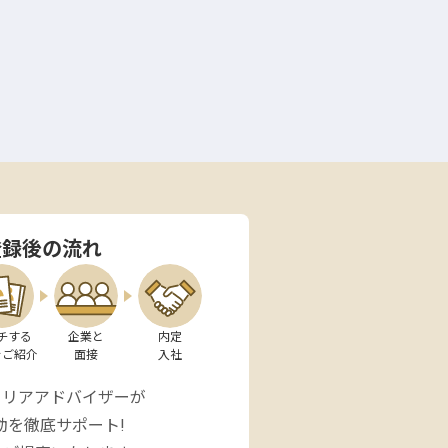
登録後の流れ
チする

企業と

内定

をご紹介
面接
入社
ャリアアドバイザーが
動を徹底サポート!