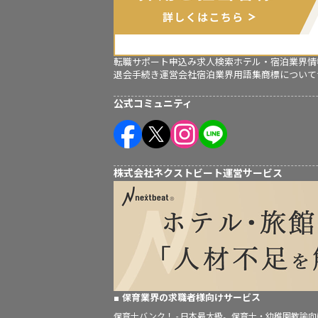
転職サポート申込み
求人検索
ホテル・宿泊業界情
退会手続き
運営会社
宿泊業界用語集
商標について
公式コミュニティ
株式会社ネクストビート運営サービス
保育業界の求職者様向けサービス
保育士バンク！ - 日本最大級。保育士・幼稚園教諭