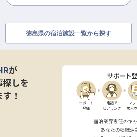
徳島県の宿泊施設一覧から探す
HR
が
サポート
事探しを
ます！
サポート

電話で

マッ
登録
ヒアリング
求人
宿泊業界専任のキ
あなたの転職活