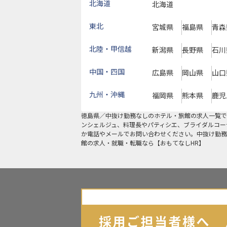
北海道
北海道
東北
宮城県
福島県
青森
北陸・甲信越
新潟県
長野県
石川
中国・四国
広島県
岡山県
山口
九州・沖縄
福岡県
熊本県
鹿児
徳島県
／
中抜け勤務なし
のホテル・旅館の求人一覧で
ンシェルジュ、料理長やパティシエ、ブライダルコー
か電話やメールでお問い合わせください。中抜け勤務
館の求人・就職・転職なら【おもてなしHR】