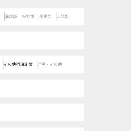
海部郡
板野郡
美馬郡
三好郡
その他宿泊施設
運営・その他