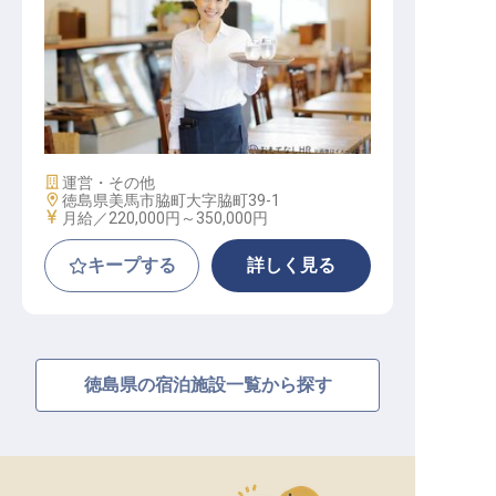
レストランサービス
施設業態
運営・その他
勤務地
徳島県美馬市脇町大字脇町39-1
給与
月給／220,000円～
350,000円
キープする
詳しく見る
徳島県の宿泊施設一覧から探す