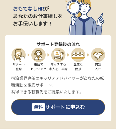
おもてなしHR
が
あなたのお仕事探しを
お手伝いします！
サポート登録後の流れ
サポート

電話で

マッチする

企業と

内定

登録
ヒアリング
求人をご紹介
面接
入社
宿泊業界専任のキャリアアドバイザーがあなたの転
職活動を徹底サポート!
納得できる転職先をご提案いたします。
サポートに申込む
無料