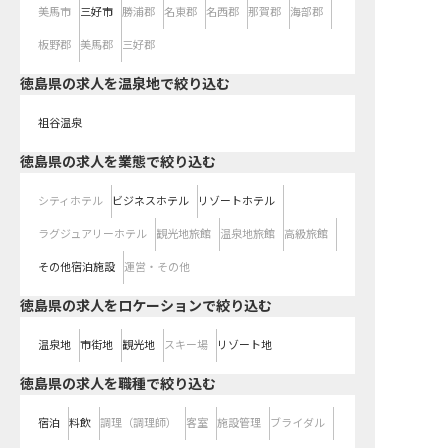
美馬市
三好市
勝浦郡
名東郡
名西郡
那賀郡
海部郡
板野郡
美馬郡
三好郡
徳島県の求人を温泉地で絞り込む
祖谷温泉
徳島県の求人を業態で絞り込む
シティホテル
ビジネスホテル
リゾートホテル
ラグジュアリーホテル
観光地旅館
温泉地旅館
高級旅館
その他宿泊施設
運営・その他
徳島県の求人をロケーションで絞り込む
温泉地
市街地
観光地
スキー場
リゾート地
徳島県の求人を職種で絞り込む
宿泊
料飲
調理（調理師）
客室
施設管理
ブライダル