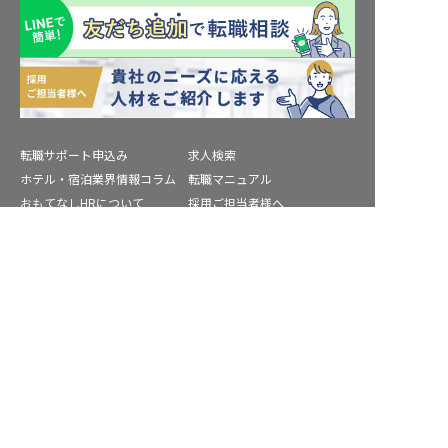
転職サポート申込み
求人検索
ホテル・宿泊業界情報コラム
転職マニュアル
おもてなしHRについて
採用ご担当者様へ
個人情報の取扱いについて
プライバシーポリシー
徳島県の求人を紹介してもらう
利用規約
退会手続き
運営会社
宿泊業界用語集
商標について
サイトマップ
公式コミュニティ
株式会社ネクストビート運営サービス