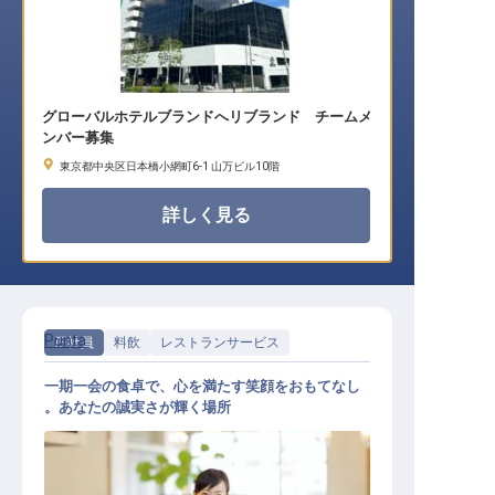
グローバルホテルブランドへリブランド チームメ
ンバー募集
東京都中央区日本橋小網町6-1 山万ビル10階
詳しく見る
Punta
正社員
料飲
レストランサービス
一期一会の食卓で、心を満たす笑顔をおもてなし
。あなたの誠実さが輝く場所