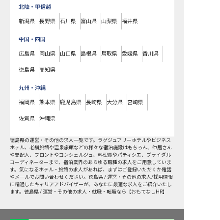
北陸・甲信越
新潟県
長野県
石川県
富山県
山梨県
福井県
中国・四国
広島県
岡山県
山口県
島根県
鳥取県
愛媛県
香川県
徳島県
高知県
九州・沖縄
福岡県
熊本県
鹿児島県
長崎県
大分県
宮崎県
佐賀県
沖縄県
徳島県
の
運営・その他
の求人一覧です。ラグジュアリーホテルやビジネス
ホテル、老舗旅館や温泉旅館などの様々な宿泊施設はもちろん、仲居さん
や支配人、フロントやコンシェルジュ、料理長やパティシエ、ブライダル
コーディネーターまで、宿泊業界のあらゆる職種の求人をご用意していま
す。気になるホテル・旅館の求人があれば、まずはご登録いただくか電話
やメールでお問い合わせください。徳島県 / 運営・その他の求人/採用情報
に精通したキャリアアドバイザーが、あなたに最適な求人をご紹介いたし
ます。徳島県 / 運営・その他の求人・就職・転職なら【おもてなしHR】