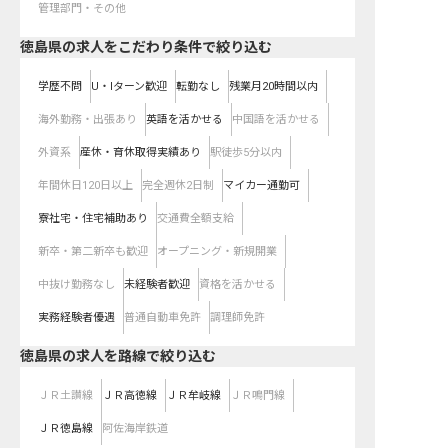
管理部門・その他
徳島県の求人をこだわり条件で絞り込む
学歴不問
U・Iターン歓迎
転勤なし
残業月20時間以内
海外勤務・出張あり
英語を活かせる
中国語を活かせる
外資系
産休・育休取得実績あり
駅徒歩5分以内
年間休日120日以上
完全週休2日制
マイカー通勤可
寮社宅・住宅補助あり
交通費全額支給
新卒・第二新卒も歓迎
オープニング・新規開業
中抜け勤務なし
未経験者歓迎
資格を活かせる
実務経験者優遇
普通自動車免許
調理師免許
徳島県
の求人を路線で絞り込む
ＪＲ土讃線
ＪＲ高徳線
ＪＲ牟岐線
ＪＲ鳴門線
ＪＲ徳島線
阿佐海岸鉄道