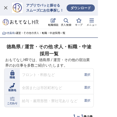
アプリでパッと探せる
ダウンロード
スムーズにお仕事探し！
ログイン
求人検索
転職相談
キープ
メニュー
求人・施設を探す
徳島県
運営・その他の求人・転職・中途採用一覧
キープした求人
徳島県 / 運営・その他 求人・転職・中途
採用一覧
就職・転職 合同説明会
おもてなしHRでは、徳島県 / 運営・その他の宿泊業
界のお仕事を多数ご紹介いたします。
おもてなしHRについて
フロント・料飲など
選択
職種
ご利用の流れ
全国または市区町村など
選択
勤務地
よくある質問
給与・雇用形態・寮社宅あり など
選択
ホテル・宿泊業界情報コラム
こだわり
1 ~ 1
件/
1
件