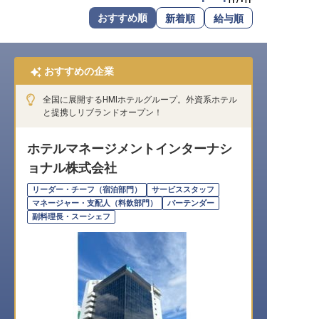
転職サポートに申し込む
おすすめ順
新着順
給与順
無料
採用をお考えの企業様へ
おすすめの企業
全国に展開するHMIホテルグループ。外資系ホテル
と提携しリブランドオープン！
ホテルマネージメントインターナシ
ョナル株式会社
リーダー・チーフ（宿泊部門）
サービススタッフ
マネージャー・支配人（料飲部門）
バーテンダー
副料理長・スーシェフ