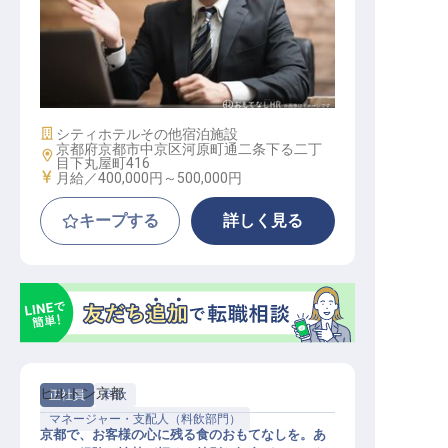
デューティマネージャー
施設業態
シティホテル
その他宿泊施設
京都府京都市中京区河原町通二条下る二丁
勤務地
目下丸屋町416
給与
月給／400,000円～
500,000円
キープする
詳しく見る
ヒルトン京都
正社員
料飲
マネージャー・支配人（料飲部門）
京都で、お客様の心に残る食のおもてなしを。あ