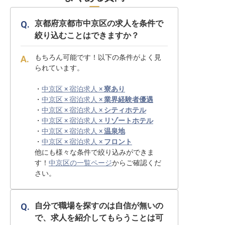
京都府京都市中京区の求人を条件で
絞り込むことはできますか？
もちろん可能です！以下の条件がよく見
られています。
・
中京区 × 宿泊求人 ×
寮あり
・
中京区 × 宿泊求人 ×
業界経験者優遇
・
中京区 × 宿泊求人 ×
シティホテル
・
中京区 × 宿泊求人 ×
リゾートホテル
・
中京区 × 宿泊求人 ×
温泉地
・
中京区 × 宿泊求人 ×
フロント
他にも様々な条件で絞り込みができま
す！
中京区の一覧ページ
からご確認くだ
さい。
自分で職場を探すのは自信が無いの
で、求人を紹介してもらうことは可