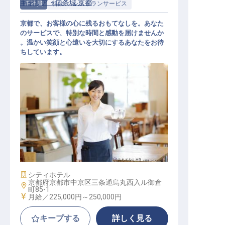
ギャリア・二条城 京都
正社員
料飲
レストランサービス
京都で、お客様の心に残るおもてなしを。あなた
のサービスで、特別な時間と感動を届けませんか
。温かい笑顔と心遣いを大切にするあなたをお待
ちしています。
レストランサービス シニアサーバー
施設業態
シティホテル
京都府京都市中京区三条通烏丸西入ル御倉
勤務地
町85-1
給与
月給／225,000円～
250,000円
キープする
詳しく見る