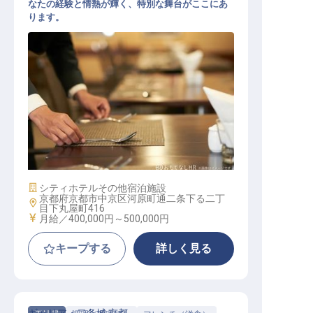
なたの経験と情熱が輝く、特別な舞台がここにあ
ります。
Specilatyレストランマネージャー
施設業態
シティホテル
その他宿泊施設
京都府京都市中京区河原町通二条下る二丁
勤務地
目下丸屋町416
給与
月給／400,000円～
500,000円
キープする
詳しく見る