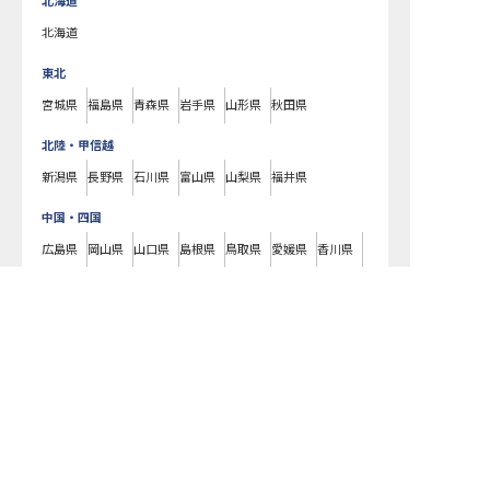
北海道
北海道
東北
宮城県
福島県
青森県
岩手県
山形県
秋田県
北陸・甲信越
新潟県
長野県
石川県
富山県
山梨県
福井県
中国・四国
広島県
岡山県
山口県
島根県
鳥取県
愛媛県
香川県
徳島県
高知県
中京区の求人を紹介してもらう
九州・沖縄
福岡県
熊本県
鹿児島県
長崎県
大分県
宮崎県
佐賀県
沖縄県
中京区
(
京都府
)の
外資系
の求人一覧です。ラグジュアリーホテルやビジネ
スホテル、老舗旅館や温泉旅館などの様々な宿泊施設はもちろん、仲居さ
んや支配人、フロントやコンシェルジュ、料理長やパティシエ、ブライダ