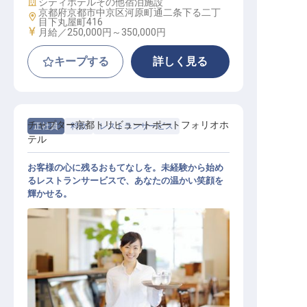
施設業態
シティホテル
その他宿泊施設
京都府京都市中京区河原町通二条下る二丁
勤務地
目下丸屋町416
給与
月給／250,000円～
350,000円
キープする
詳しく見る
チャプター京都トリビュートポートフォリオホ
正社員
料飲
レストランサービス
テル
お客様の心に残るおもてなしを。未経験から始め
るレストランサービスで、あなたの温かい笑顔を
輝かせる。