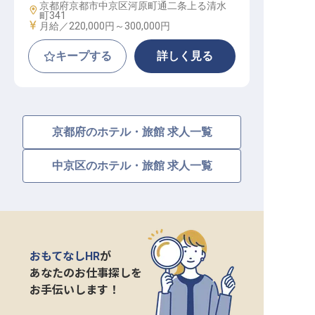
京都府京都市中京区河原町通二条上る清水
勤務地
町341
給与
月給／220,000円～
300,000円
キープする
詳しく見る
京都府のホテル・旅館 求人一覧
中京区のホテル・旅館 求人一覧
おもてなしHR
が
あなたのお仕事探しを
お手伝いします！