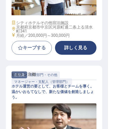
レストランサービス
施設業態
シティホテル
その他宿泊施設
京都府京都市中京区河原町通二条上る清水
勤務地
町341
給与
月給／200,000円～
300,000円
キープする
詳しく見る
ヒルトン京都
正社員
管理部門・その他
マネージャー・支配人（管理部門）
ホテル運営の要として、お客様とチームを導く。
温かいおもてなしで、新たな価値を創造しましょ
う。