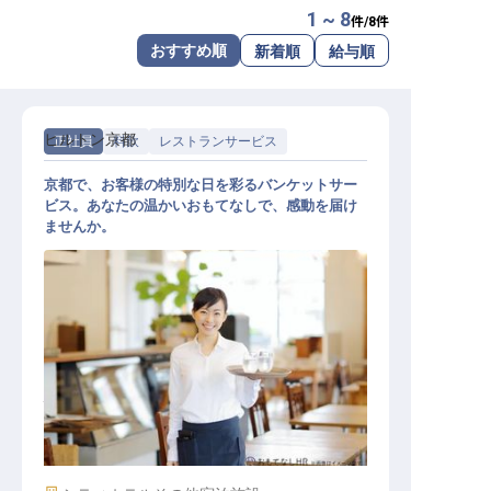
1 ~ 8
件/
8
件
転職サポートに申し込む
無料
おすすめ順
新着順
給与順
採用をお考えの企業様へ
ヒルトン京都
正社員
料飲
レストランサービス
京都で、お客様の特別な日を彩るバンケットサー
ビス。あなたの温かいおもてなしで、感動を届け
ませんか。
バンケットサービス【シフトリーダ
ー職、スーパーバイザー職】