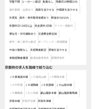
学歴不問
U・Iターン歓迎
転勤なし
残業月20時間以内
海外勤務・出張あり
英語を活かせる
中国語を活かせる
外資系
産休・育休取得実績あり
駅徒歩5分以内
年間休日120日以上
完全週休2日制
マイカー通勤可
寮社宅・住宅補助あり
交通費全額支給
新卒・第二新卒も歓迎
オープニング・新規開業
中抜け勤務なし
未経験者歓迎
資格を活かせる
実務経験者優遇
普通自動車免許
調理師免許
京都府
の求人を路線で絞り込む
ＪＲ東海道本線
ＪＲ福知山線
ＪＲ関西本線
ＪＲ片町線
ＪＲ湖西線
ＪＲ奈良線
ＪＲ山陰本線
ＪＲ舞鶴線
ＪＲ小浜線
叡山電鉄本線
叡山電鉄鞍馬線
京阪本線
京阪宇治線
京阪京津線