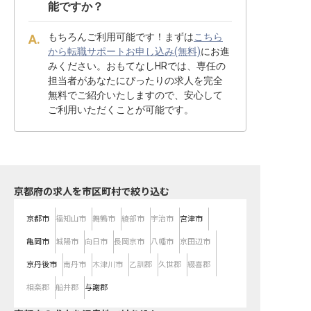
能ですか？
もちろんご利用可能です！まずは
こちら
から転職サポートお申し込み(無料)
にお進
みください。おもてなしHRでは、専任の
担当者があなたにぴったりの求人を完全
無料でご紹介いたしますので、安心して
ご利用いただくことが可能です。
京都府の求人を市区町村で絞り込む
京都市
福知山市
舞鶴市
綾部市
宇治市
宮津市
亀岡市
城陽市
向日市
長岡京市
八幡市
京田辺市
京丹後市
南丹市
木津川市
乙訓郡
久世郡
綴喜郡
相楽郡
船井郡
与謝郡