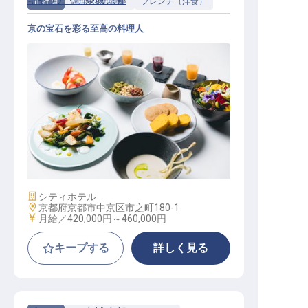
ギャリア・二条城 京都
正社員
調理（調理師）
フレンチ（洋食）
京の宝石を彩る至高の料理人
シェフ・ド・キュイジーヌ
施設業態
シティホテル
勤務地
京都府京都市中京区市之町180-1
給与
月給／420,000円～
460,000円
キープする
詳しく見る