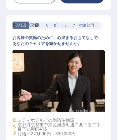
ヒルトン京都
正社員
宿泊
リーダー・チーフ（宿泊部門）
お客様の笑顔のために。心温まるおもてなしで、
あなたのキャリアを輝かせませんか。
フロントデスクスーパーバイザー職
施設業態
シティホテル
その他宿泊施設
京都府京都市中京区河原町通二条下る二丁
勤務地
目下丸屋町416
給与
月給／270,000円～
330,000円