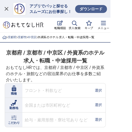
アプリでパッと探せる
ダウンロード
スムーズにお仕事探し！
ログイン
求人検索
転職相談
キープ
メニュー
求人・施設を探す
京都府
京都市
中京区
外資系のホテル 求人・転職・中途採用一覧
キープした求人
京都府 / 京都市 / 中京区 / 外資系のホテル
求人・転職・中途採用一覧
就職・転職 合同説明会
おもてなしHRでは、京都府 / 京都市 / 中京区 / 外資系
のホテル・旅館などの宿泊業界のお仕事を多数ご紹
おもてなしHRについて
介いたします。
ご利用の流れ
フロント・料飲など
選択
職種
よくある質問
全国または市区町村など
選択
勤務地
ホテル・宿泊業界情報コラム
給与・雇用形態・寮社宅あり など
選択
こだわり