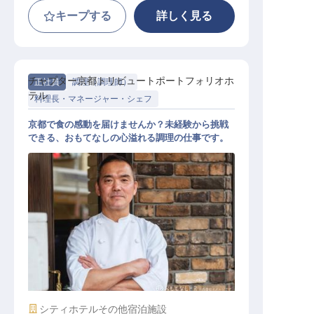
キープする
詳しく見る
チャプター京都トリビュートポートフォリオホ
正社員
調理（調理師）
テル
料理長・マネージャー・シェフ
京都で食の感動を届けませんか？未経験から挑戦
できる、おもてなしの心溢れる調理の仕事です。
コミシェフ（洋食・ペストリー）
施設業態
シティホテル
その他宿泊施設