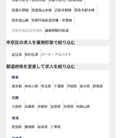
京都市営地下鉄烏丸線
京都市営地下鉄東西線
嵐電北野線
嵐電嵐山本線
近鉄京都線
阪急京都本線
阪急嵐山線
京都丹後鉄道宮舞・宮豊線
京都丹後鉄道宮福線
嵯峨野観光鉄道
中京区の求人を雇用形態で絞り込む
正社員
契約社員
パート・アルバイト
都道府県を変更して求人を絞り込む
関東
東京都
神奈川県
埼玉県
千葉県
茨城県
栃木県
群馬県
近畿
大阪府
兵庫県
京都府
滋賀県
奈良県
和歌山県
東海
愛知県
静岡県
岐阜県
三重県