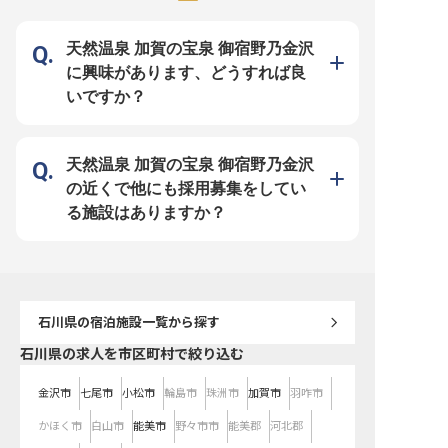
らず、バーの運営が効率的に進むよ
の対応まで幅広く担うポジションで
うマネージャーを補佐し、スタッフ
す。ビジネス英語を活かし、国内外
のマネジメントやトレーニングの提
から訪れるお客様との接点を担って
供にも関わります。「FIVEラウン
いただきます。 【金沢の魅力を伝
天然温泉 加賀の宝泉 御宿野乃金沢
ジ」での接客業務も担い、料飲部門
える舞台】 館内には金沢ゆかりの
を幅広く経験できます。 【マネジ
アーティストによる作品が随所に配
に興味があります、どうすれば良
メント経験を積みながら、飲食への
され、地産食材を使うオールデイダ
関心を活かす】 バーテンダーとし
イニングやルーフトップバーも備え
いですか？
ての実務経験に加え、マネジメント
るホテルです。フロントに立つ一員
経験を積みたい方に向いているポジ
として、金沢という土地の魅力をお
ションです。お酒への興味・知識を
客様に伝える役割も担います。
お持ちの方であれば、その関心を接
【働く環境のポイント】 ・時間外
客に活かしていただけます。 【働
勤務はほぼ発生しない想定です ・
く環境のポイント】 ・従業員食堂
引っ越し補助10万円 ※2026年07月
天然温泉 加賀の宝泉 御宿野乃金沢
での昼食が無料 ・ホテル内フィッ
09日時点の情報です
トネスジムを無料で利用可能 ・3か
の近くで他にも採用募集をしてい
月勤務後、国内外のハイアットホテ
ルに無料で宿泊できる制度あり
る施設はありますか？
※2026年07月09日時点の情報です
石川県
の宿泊施設一覧から探す
石川県の求人を市区町村で絞り込む
金沢市
七尾市
小松市
輪島市
珠洲市
加賀市
羽咋市
かほく市
白山市
能美市
野々市市
能美郡
河北郡