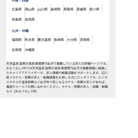
中国・四国
広島県
岡山県
山口県
島根県
鳥取県
愛媛県
香川県
徳島県
高知県
九州・沖縄
福岡県
熊本県
鹿児島県
長崎県
大分県
宮崎県
佐賀県
沖縄県
天然温泉 加賀の宝泉 御宿野乃金沢で募集している求人の詳細ページです。
おもてなしHRでは天然温泉 加賀の宝泉 御宿野乃金沢の募集情報に精通し
たキャリアアドバイザーが、求人情報や転職活動をサポートします。石川
県でホテル・旅館の求人・転職情報をお探しの方にピッタリです。ビジネ
スホテルや温泉旅館など
金沢市
で気になるホテル・旅館の求人があれば、
電話やメールでお問い合わせください。ホテル・旅館の求人・就職・転職
なら【おもてなしHR】
おもてなしHR
が
あなたのお仕事探しを
お手伝いします！