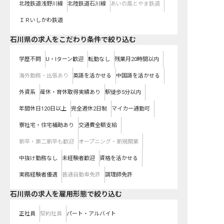
北陸鉄道浅野川線
北陸鉄道石川線
あいの風とやま鉄道
ＩＲいしかわ鉄道
石川県の求人をこだわり条件で絞り込む
学歴不問
U・Iターン歓迎
転勤なし
残業月20時間以内
海外勤務・出張あり
英語を活かせる
中国語を活かせる
外資系
産休・育休取得実績あり
駅徒歩5分以内
年間休日120日以上
完全週休2日制
マイカー通勤可
寮社宅・住宅補助あり
交通費全額支給
新卒・第二新卒も歓迎
オープニング・新規開業
中抜け勤務なし
未経験者歓迎
資格を活かせる
実務経験者優遇
普通自動車免許
調理師免許
石川県の求人を雇用形態で絞り込む
正社員
契約社員
パート・アルバイト