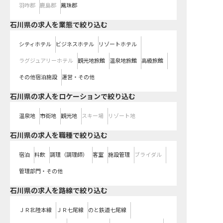
羽咋郡
鹿島郡
鳳珠郡
石川県の求人を業態で絞り込む
シティホテル
ビジネスホテル
リゾートホテル
ラグジュアリーホテル
観光地旅館
温泉地旅館
高級旅館
その他宿泊施設
運営・その他
石川県の求人をロケーションで絞り込む
温泉地
市街地
観光地
スキー場
リゾート地
石川県の求人を職種で絞り込む
宿泊
料飲
調理（調理師）
客室
施設管理
ブライダル
管理部門・その他
石川県
の求人を路線で絞り込む
ＪＲ北陸本線
ＪＲ七尾線
のと鉄道七尾線