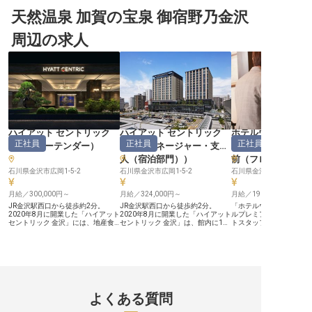
様の笑顔を彩るおもてなしの舞台】
担います。異動にも柔軟に対応でき
らではの一流の接客術と
当施設では、お客様にとって旅の大
天然温泉 加賀の宝泉 御宿野乃金沢
る方を歓迎します。あなたの経験を
に付けられる環境で、お
きな楽しみであるお食事の時間を、
活かし、特別な瞬間を演出してみま
像の先を行くサービスを
心に残る特別なひとときとして演出
せんか？※2025年05月15日時点の
んか？私たちと共にいき
周辺の求人
しています。美しい景色を眺めなが
情報です
てくれる仲間を募集しま
ら、旬の食材を活かしたお料理を提
求人は2022年12月23
供し、お客様の笑顔を間近で感じら
です
れるのがこの仕事の醍醐味です。お
食事会場でのお客様への配膳や料理
説明、細やかな気配りを通じて、心
温まるおもてなしを届けませんか。
お客様の「ありがとう」が、あなた
のやりがいへと繋がります。 ーー
【あなたのペースで輝ける働きやす
い環境】 当施設では、お客様へ最
高のおもてなしを提供するため、ス
ハイアット セントリック
ハイアット セントリック
ホテルウィングイ
タッフ一人ひとりが安心して働ける
正社員
正社員
正社員
金沢
（
バーテンダー
）
金沢
（
マネージャー・支配
ショナルプレミア
環境を大切にしています。勤務はシ
フト制で、短時間勤務のご希望も柔
人（宿泊部門）
）
前
（
フロント
軟に対応いたしますので、あなたの
ライフスタイルに合わせた働き方が
石川県金沢市広岡1-5-2
石川県金沢市広岡1-5-2
石川県金沢市堀川新町8-1
可能です。経験の有無に関わらず、
先輩スタッフが丁寧にサポートしま
月給／300,000円～
月給／324,000円～
月給／190,300円～
すので、未経験の方でも安心してス
タートできます。チームワークを大
JR金沢駅西口から徒歩約2分。
JR金沢駅西口から徒歩約2分。
「ホテルウイングインタ
切に、お客様の笑顔のために一緒に
2020年8月に開業した「ハイアット
2020年8月に開業した「ハイアット
ルプレミアム金沢駅前」
働きましょう。 ※2025年12月08日
セントリック 金沢」には、地産食
セントリック 金沢」は、館内に100
トスタッフを募集いたし
時点の情報です
材を使うオールデイダイニング
点以上のアート作品を配し、金沢の
テルは、金沢駅のシンボ
「FIVE–Grill&Lounge」と、ルーフ
伝統工芸や歴史とコンテンポラリー
を設計した建築家・白江
トップバー「RoofTerrace Bar」が
なデザインを融合させた253室(ス
の優美なデザインが魅力
あります。バーテンダー【アシスタ
イート7室を含む)のホテルです。
顔となる最前線のポジシ
ントマネージャー】は、この
【フロントの最前線に立ち、チーム
ひあなたの経験を活かし
「RoofTerrace Bar」の運営を、マ
をまとめる】 フロントDutyMGR
ーションスキルを発揮し
ネージャーのサポート役として支え
は、チェックイン・チェックアウト
い。歴史と伝統の街・金
るポジションです。 【バーの運営
などの接客対応にとどまらず、フロ
と時を過ごすゲストに、
よくある質問
を、マネジメントの視点で支える】
ントスタッフの勤務管理や指導、お
たおもてなしをお願いい
カウンターでの接客・提供にとどま
客様からのご要望・お問い合わせへ
※2023年6月8日時点の