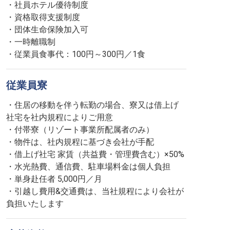
・社員ホテル優待制度
・資格取得支援制度
・団体生命保険加入可
・一時離職制
・従業員食事代：100円～300円／1食
従業員寮
・住居の移動を伴う転勤の場合、寮又は借上げ
社宅を社内規程によりご用意
・付帯寮（リゾート事業所配属者のみ）
・物件は、社内規程に基づき会社が手配
・借上げ社宅 家賃（共益費・管理費含む）×50%
・水光熱費、通信費、駐車場料金は個人負担
・単身赴任者 5,000円／月
・引越し費用&交通費は、当社規程により会社が
負担いたします