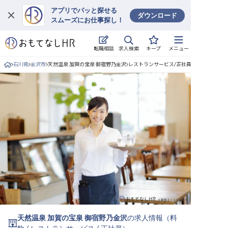
アプリでパッと探せる
ダウンロード
スムーズにお仕事探し！
ログイン
求人検索
転職相談
キープ
メニュー
求人・施設を探す
石川県
金沢市
天然温泉 加賀の宝泉 御宿野乃金沢
レストランサービス/正社員の求人詳細
キープした求人
就職・転職 合同説明会
おもてなしHRについて
ご利用の流れ
よくある質問
ホテル・宿泊業界情報コラム
天然温泉 加賀の宝泉 御宿野乃金沢
の求人情報（
料