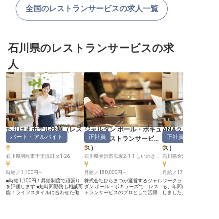
全国のレストランサービスの求人一覧
石川県のレストランサービスの求
人
ちりはまホテルゆ華
（
レス
ジャルダン ポール・ボキュ
ANAクラウンプラ
パート・アルバイト
正社員
正社員
トランサービス
）
ーズ
（
レストランサービ
金沢
（
レストラン
ス
）
ス
）
石川県羽咋市千里浜町タ1-26
石川県金沢市広坂2-1-1 しいのき迎賓館内 2F
石川県金沢市昭和町16-3
時給／1,100円～
月給／180,000円～
月給／170,000円～
■時給1,100円！昇給制度で頑張り
株式会社ひらまつが運営するジャル
ワークライフバランスを
を評価します ■短時間勤務も相談可
ダン ポール・ボキューズで、レス
る、年間休日は100日を
能！ライフスタイルに合わせた働き
トランサービスのプロとして活躍し
しました。料飲サービス
方を応援 ■マイカー通勤OK！無料
ませんか？月給18万～42万円＋決
の方も歓迎！基礎から学
駐車場完備で通勤も快適です ■お客
算賞与あり。料理とお客様を結ぶ感
チャレンジできる環境で
様の笑顔がやりがい！心温まるおも
動の架け橋となり、人・空間・料理
のホスピタリティでホテ
てなしを届けませんか ーー【お客
を総合芸術として楽しませる役割を
盛り上げていきましょう