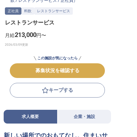
飲
/
レストランサービス
/
正社員
）
転職サポートに申し込む
無料
正社員
料飲
レストランサービス
レストランサービス
採用をお考えの企業様へ
213,000
月給
円〜
この施設が気になったら
募集状況を確認する
キープする
求人概要
企業・施設
新しい場所でのおもてなし。住まいサ