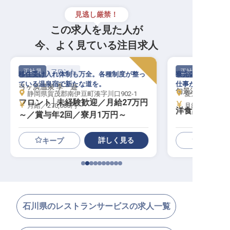
見逃し厳禁！
この求人を見た人が
今、よく見ている注目求人
正社員
フロント
正社員
移住受け入れ体制も万全。各種制度が整っ
寮完備・年休10
ている温泉宿で新たな道を。
仕事ができる環境
弓ヶ浜温泉 季一遊
旬景浪漫 銀波荘
静岡県賀茂郡南伊豆町湊字川口902-1
愛知県蒲郡市西
フロント│未経験歓迎／月給27万円
月給／270,000円～
月給／215,00
洋食調理スタ
～／賞与年2回／寮月1万円～
詳しく見る
キープ
石川県のレストランサービスの求人一覧