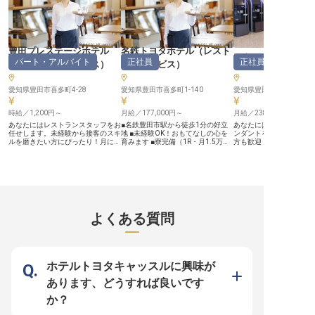
しています！※2024年08月26日時
力を伝えていきましょう！ ー
点の情報です
【少数精鋭だからこそ成
境があります】 少人数制
ランだからこそ、一人ひ
る気」が活きる職場です
行動できる方にとって、
豊田プレステージホテル
名鉄トヨタホテル
（
レスト
プのチャンスがたくさん！
三交イン豊田
パート・アルバイト
正社員
正社員
（
レストランサービス
）
ランサービス
）
勤務には手当（1泊500
り、やりがいと待遇の両
ています！ホテル業界経
愛知県豊田市喜多町4-28
愛知県豊田市喜多町1-140
ろん、レストラン経験者
愛知県豊田市下市場町5−9
寮も完備（徒歩10分圏内
15,000円）しているの
時給／1,200円～
月給／177,000円～
月給／238,400円～
らの応募も安心です。あ
もてなしの心」と「積極
あなたにはレストランスタッフをお
■名鉄豊田市駅から徒歩1分の好立
あなたには当ホテルのフ
ひ私たちのチームで発揮
任せします。未経験から接客のスキ
地 ■未経験OK！おもてなしの心を
ンダントをお任せします
い！ ※2025年07月28
ルを磨きたい方にぴったり！月に
育みます ■寮完備（1R・月1.5万
方も歓迎！先輩スタッフ
です
1・2日程度夕食の勤務もあります
円）で安心スタート ■能動的に動け
導しますよ。役職手当や
が、基本的には午前のみのお仕事の
る方、大歓迎です！ ーー【おもて
ど、各種手当も整ってい
ため、ライフスタイルに合わせての
なしの心が輝く、上質なダイニング
母駅より徒歩約15分、豊
勤務を目指せます。豊田プレステー
空間】 名鉄トヨタホテルのレスト
心に位置する三交イン豊
ジホテルは最寄駅から徒歩4分と通
ランでは、お客様の大切なひととき
ビジネスに便利な立地で
勤にも便利な立地です。周辺にはテ
を彩るお手伝いをしています！朝食
客様がいらっしゃいます
ーマパークや公園があるため、観光
からディナーまで、さまざまなシー
は、人工光明石温泉を使
を始めとした様々な目的のお客様の
ンでホスピタリティを発揮できる環
専用の大浴場やビジネス
よくある質問
拠点として利用されるホテルです。
境です。 未経験の方も経験者も、
まんがBARやコインラン
※この求人は2023年5月29日時点の
「おもてなし」の心があれば大丈
を備えています。※この求人
情報です
夫！チームで協力しながら、お客様
年8月9日時点の情報です
に喜んでいただける時間と空間を創
り出す、やりがいのあるお仕事で
す！ 一緒にホテルダイニングの魅
ホテルトヨタキャッスルに興味が
力を伝えていきましょう！ ーー
【少数精鋭だからこそ成長できる環
あります、どうすれば良いです
境があります】 少人数制のレスト
ランだからこそ、一人ひとりの「や
か？
る気」が活きる職場です！自ら考え
行動できる方にとって、スキルアッ