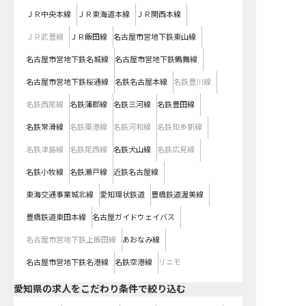
ＪＲ中央本線
ＪＲ東海道本線
ＪＲ関西本線
ＪＲ武豊線
ＪＲ飯田線
名古屋市営地下鉄東山線
名古屋市営地下鉄名城線
名古屋市営地下鉄鶴舞線
名古屋市営地下鉄桜通線
名鉄名古屋本線
名鉄豊川線
名鉄西尾線
名鉄蒲郡線
名鉄三河線
名鉄豊田線
名鉄常滑線
名鉄築港線
名鉄河和線
名鉄知多新線
名鉄津島線
名鉄尾西線
名鉄犬山線
名鉄広見線
名鉄小牧線
名鉄瀬戸線
近鉄名古屋線
東海交通事業城北線
愛知環状鉄道
豊橋鉄道渥美線
豊橋鉄道東田本線
名古屋ガイドウェイバス
名古屋市営地下鉄上飯田線
あおなみ線
名古屋市営地下鉄名港線
名鉄空港線
リニモ
愛知県の求人をこだわり条件で絞り込む