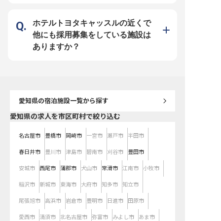
プのチャンスがたくさん！ 泊まり
勤務には手当（1泊500円）もあ
り、やりがいと待遇の両立を目指し
ています！ホテル業界経験者はもち
ホテルトヨタキャッスルの近くで
ろん、レストラン経験者も大歓迎！
寮も完備（徒歩10分圏内・月
他にも採用募集をしている施設は
15,000円）しているので、遠方か
らの応募も安心です。あなたの「お
ありますか？
もてなしの心」と「積極性」を、ぜ
ひ私たちのチームで発揮してくださ
い！ ※2025年07月28日時点の情報
です
愛知県
の宿泊施設一覧から探す
愛知県の求人を市区町村で絞り込む
名古屋市
豊橋市
岡崎市
一宮市
瀬戸市
半田市
春日井市
豊川市
津島市
碧南市
刈谷市
豊田市
安城市
西尾市
蒲郡市
犬山市
常滑市
江南市
小牧市
稲沢市
新城市
東海市
大府市
知多市
知立市
尾張旭市
高浜市
岩倉市
豊明市
日進市
田原市
愛西市
清須市
北名古屋市
弥富市
みよし市
あま市