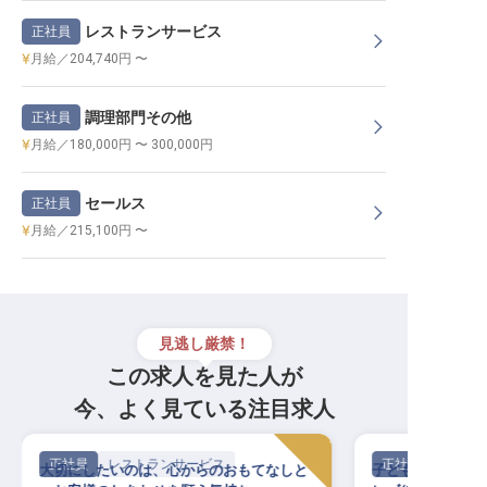
レストランサービス
正社員
月給／204,740円 〜
調理部門その他
正社員
月給／180,000円 〜 300,000円
セールス
正社員
月給／215,100円 〜
見逃し厳禁！
この求人を見た人が
今、よく見ている注目求人
正社員
レストランサービス
正社員
大切にしたいのは、心からのおもてなしと
子どもたちのカラ