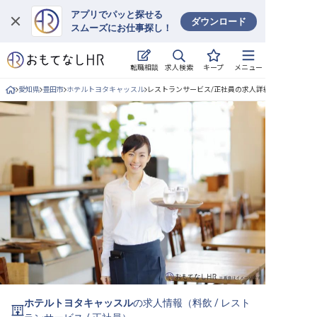
アプリでパッと探せる
ダウンロード
スムーズにお仕事探し！
ログイン
求人検索
転職相談
キープ
メニュー
求人・施設を探す
愛知県
豊田市
ホテルトヨタキャッスル
レストランサービス/正社員の求人詳細
キープした求人
就職・転職 合同説明会
おもてなしHRについて
ご利用の流れ
よくある質問
ホテル・宿泊業界情報コラム
ホテルトヨタキャッスル
の求人情報（
料飲
/
レスト