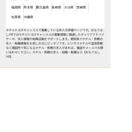
福岡県
熊本県
鹿児島県
長崎県
大分県
宮崎県
佐賀県
沖縄県
ホテルトヨタキャッスルで募集している求人の詳細ページです。おもてな
しHRではホテルトヨタキャッスルの募集情報に精通したキャリアアドバイ
ザーが、求人情報や転職活動をサポートします。愛知県でホテル・旅館の
求人・転職情報をお探しの方にピッタリです。ビジネスホテルや温泉旅館
など
豊田市
で気になるホテル・旅館の求人があれば、電話やメールでお問
い合わせください。ホテル・旅館の求人・就職・転職なら【おもてなし
HR】
おもてなしHR
が
あなたのお仕事探しを
お手伝いします！
サポート登録後の流れ