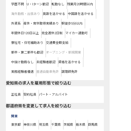
学歴不問
U・Iターン歓迎
転勤なし
残業月20時間以内
海外勤務・出張あり
英語を活かせる
中国語を活かせる
外資系
産休・育休取得実績あり
駅徒歩5分以内
年間休日120日以上
完全週休2日制
マイカー通勤可
寮社宅・住宅補助あり
交通費全額支給
新卒・第二新卒も歓迎
オープニング・新規開業
中抜け勤務なし
未経験者歓迎
資格を活かせる
実務経験者優遇
普通自動車免許
調理師免許
愛知県の求人を雇用形態で絞り込む
正社員
契約社員
パート・アルバイト
都道府県を変更して求人を絞り込む
関東
東京都
神奈川県
埼玉県
千葉県
茨城県
栃木県
群馬県