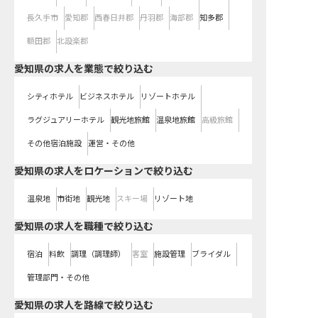
長久手市
愛知郡
西春日井郡
丹羽郡
海部郡
知多郡
額田郡
北設楽郡
愛知県の求人を業態で絞り込む
シティホテル
ビジネスホテル
リゾートホテル
ラグジュアリーホテル
観光地旅館
温泉地旅館
高級旅館
その他宿泊施設
運営・その他
愛知県の求人をロケーションで絞り込む
温泉地
市街地
観光地
スキー場
リゾート地
愛知県の求人を職種で絞り込む
宿泊
料飲
調理（調理師）
客室
施設管理
ブライダル
管理部門・その他
愛知県
の求人を路線で絞り込む