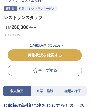
ランサービス
/
正社員
）
転職サポートに申し込む
無料
正社員
料飲
レストランサービス
レストランスタッフ
採用をお考えの企業様へ
280,000
月給
円〜
この施設が気になったら
募集状況を確認する
キープする
求人概要
企業・施設
職場の様子
お客様の記憶に残るおもてなしを。あ