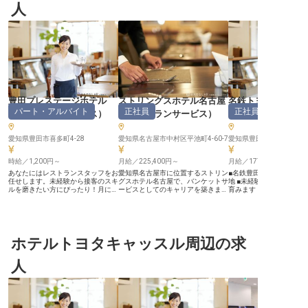
人
豊田プレステージホテル
ストリングスホテル名古屋
名鉄トヨタホテル
パート・アルバイト
正社員
正社員
（
レストランサービス
）
（
レストランサービス
）
ランサービス
愛知県豊田市喜多町4-28
愛知県名古屋市中村区平池町4-60-7
愛知県豊田市喜多町1-14
時給／1,200円～
月給／225,400円～
月給／177,000円～
あなたにはレストランスタッフをお
愛知県名古屋市に位置するストリン
■名鉄豊田市駅から徒歩1
任せします。未経験から接客のスキ
グスホテル名古屋で、バンケットサ
地 ■未経験OK！おもて
ルを磨きたい方にぴったり！月に
ービスとしてのキャリアを築きませ
育みます ■寮完備（1R・月
1・2日程度夕食の勤務もあります
んか？当ホテルでは、披露宴会場で
円）で安心スタート ■能
が、基本的には午前のみのお仕事の
のサービス業務を中心に、平日の準
る方、大歓迎です！ ーー【おもて
ため、ライフスタイルに合わせての
備から週末の披露宴サービス、宴会
なしの心が輝く、上質な
勤務を目指せます。豊田プレステー
サービス、式場見学のお客様へのフ
空間】 名鉄トヨタホテル
ジホテルは最寄駅から徒歩4分と通
ォロー対応まで幅広く担当していた
ランでは、お客様の大切
勤にも便利な立地です。周辺にはテ
ホテルトヨタキャッスル周辺の求
だきます。将来的には邸宅のサービ
を彩るお手伝いをしてい
ーマパークや公園があるため、観光
ス責任者として、婚礼キャプテン業
からディナーまで、さま
を始めとした様々な目的のお客様の
務や宴会キャプテン業務、会場設
ンでホスピタリティを発
人
拠点として利用されるホテルです。
営、料飲準備などをお任せします。
境です。 未経験の方も経
※この求人は2023年5月29日時点の
料飲サービス経験またはブライダル
「おもてなし」の心があ
情報です
業界での勤務経験を活かして、私た
夫！チームで協力しなが
ちと共に最高のおもてなしを提供し
に喜んでいただける時間
ましょう。月給225,400円～
り出す、やりがいのある
322,600円。あなたの応募をお待ち
す！ 一緒にホテルダイニ