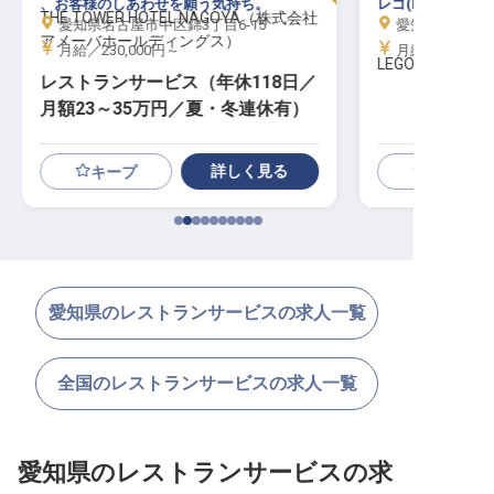
、お客様のしあわせを願う気持ち。
レゴ(R)ならでは
THE TOWER HOTEL NAGOYA（株式会社
愛知県名古屋市中区錦3丁目6-15
愛知県名古屋市
アメーバホールディングス）
月給／230,000円～
月給／200,00
LEGOLAND(R) Ja
レストランサービス（年休118日／
月額23～35万円／夏・冬連休有）
詳しく見る
キープ
愛知県のレストランサービスの求人一覧
全国のレストランサービスの求人一覧
愛知県のレストランサービスの求