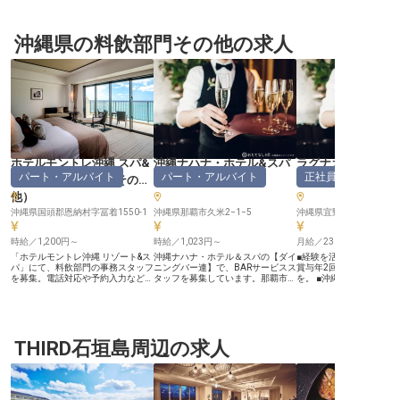
沖縄県の料飲部門その他の求人
ホテルモントレ沖縄 スパ&
沖縄ナハナ・ホテル&スパ
ラグナガーデンホ
パート・アルバイト
パート・アルバイト
正社員
リゾート
（
料飲部門その
（
料飲部門その他
）
飲部門その他
他
）
沖縄県国頭郡恩納村字冨着1550-1
沖縄県那覇市久米2−1−5
沖縄県宜野湾市真志喜4-1-
時給／1,200円～
時給／1,023円～
月給／230,000円～
「ホテルモントレ沖縄 リゾート&ス
沖縄ナハナ・ホテル＆スパの【ダイ
■経験を活かせる月給23
パ」にて、料飲部門の事務スタッフ
ニングバー連】で、BARサービスス
賞与年2回、昇給で安定
を募集。電話対応や予約入力などホ
タッフを募集しています。那覇市の
を。 ■沖縄の美しいロケ
テルレストランに関する業務のほ
美しい夜景を眺めながら、スタンダ
働く。残業月平均10時間
か、サプライズのケーキや花束の手
ードカクテルやフレッシュフルーツ
ベートも充実。 ■社員食
配、ブライダルのお手伝いなどをお
を使ったオリジナルカクテルを提供
当で日々の生活をサポー
任せ。ゲストのHAPPYに寄り添っ
し、お客様の特別な瞬間をサポート
ー通勤も安心です。 ■お
ていただくお仕事です。未経験でも
するお仕事です。時給1050円～
な一日を彩るおもてなし
OK。英会話可能な方、これから学
THIRD石垣島周辺の求人
（研修期間1000円）で、パート・
経験が最高の感動を生みます
ぼうとする意欲のある方歓迎いたし
アルバイトとしての雇用形態です。
ー【沖縄の地で、お客様
ます。時給1200円から。昇給でモ
ホスピタリティ溢れるあなたのスキ
日を彩るおもてなし】 沖
チベーションの維持をサポートいた
ルを活かして、沖縄で新しい一歩を
い自然に囲まれた当ホテ
します。※2023年8月1日時点の情
踏み出しませんか？素敵な仲間とと
様の大切な宴会や会議を
報です。
もに、最高のサービスを提供する喜
くお仕事です。一つひと