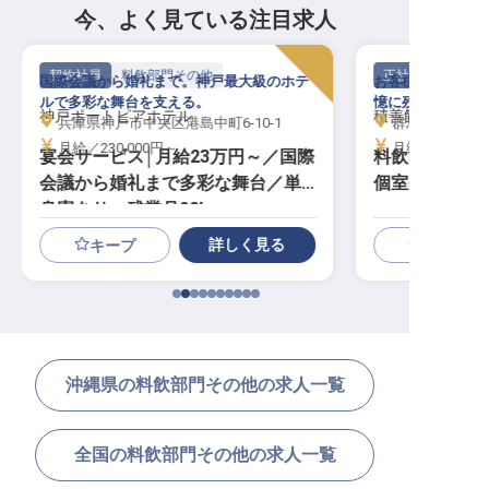
今、よく見ている注目求人
契約社員
料飲部門その他
正社員
国際会議から婚礼まで。神戸最大級のホテ
お客様の笑顔がや
ルで多彩な舞台を支える。
憶に残る食体験を
神戸ポートピアホテル
積善館（本館・
兵庫県神戸市中央区港島中町6-10-1
群馬県吾妻郡中
月給／230,000円～
月給／230,00
宴会サービス│月給23万円～／国際
料飲スタッフ│
会議から婚礼まで多彩な舞台／単
個室寮無料／
身寮あり・残業月20h
詳しく見る
キープ
沖縄県の料飲部門その他の求人一覧
全国の料飲部門その他の求人一覧