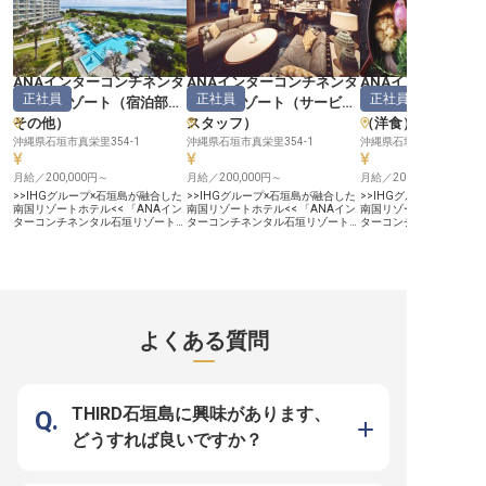
びを感じてください。※2024年08
わせに真心を込めて対応
月26日時点の情報です
の想いを形にする企画提
す。 結婚式や記念日、大
ネスシーンなど、お客様
れられない一日を創造す
じられるでしょう。あな
ANAインターコンチネンタ
ANAインターコンチネンタ
ANAインターコン
な気配りとおもてなしの
正社員
正社員
正社員
の感動を生み出します。
ル石垣リゾート
（
宿泊部門
ル石垣リゾート
（
サービス
ル石垣リゾート
顔が直接見られる、やり
その他
）
スタッフ
）
（洋食）
環境です。 ーー【経験を活かし、
安定と成長を実感できる
沖縄県石垣市真栄里354-1
沖縄県石垣市真栄里354-1
沖縄県石垣市真栄里354-
これまでの宴会予約の実
分に発揮できる環境がこ
月給／200,000円～
月給／200,000円～
す。月給230,000円から
月給／200,000円～
し、昇給や年2回の賞与
>>IHGグループ×石垣島が融合した
>>IHGグループ×石垣島が融合した
>>IHGグループ×石垣島
頑張りを正当に評価。月平
南国リゾートホテル<< 「ANAイン
南国リゾートホテル<< 「ANAイン
南国リゾートホテル<< 「
間程度の残業で、プライ
ターコンチネンタル石垣リゾート」
ターコンチネンタル石垣リゾート」
ターコンチネンタル石垣
間も大切にできます。 社
は、世界的ホスピタリティブラン
は、世界的ホスピタリティブラン
は、世界的ホスピタリテ
食事手当、マイカー通勤
ド・IHGホテルズ&リゾーツの一員
ド・IHGホテルズ&リゾーツの一員
ド・IHGホテルズ&リゾ
場完備など、日々の生活
として国内外のお客様をお迎えして
として国内外のお客様をお迎えして
として国内外のお客様を
する福利厚生も充実。グ
います。 国内初のクラブインター
います。 国内初のクラブインター
います。 国内初のクラブ
ルの優待割引もあり、働
コンチネンタル棟を含む4棟を開業
コンチネンタル棟を含む4棟を開業
コンチネンタル棟を含む
身の成長と安定した生活
し、リゾート感あふれる客室バルコ
し、リゾート感あふれる客室バルコ
し、リゾート感あふれる
るでしょう。 ※2025年1
ニーからはエメラルドグリーンに輝
ニーからはエメラルドグリーンに輝
ニーからはエメラルドグ
点の情報です
くマエサトビーチを一望！ぜひ私た
くマエサトビーチを一望！ぜひ私た
くマエサトビーチを一望
よくある質問
ちと一緒に、特別な石垣島体験をお
ちと一緒に、特別な石垣島体験をお
ちと一緒に、特別な石垣
届けしませんか？ ー♦快適な島Life
届けしませんか？ ー♦快適な島Life
届けしませんか？ ー♦快適な島Life
が叶うIHGグループの好待遇♦ー ・
が叶うIHGグループの好待遇♦ー ・
が叶うIHGグループの好待
年間休日120日 ・1食300円の社員
年間休日120日 ・1食300円の社員
年間休日120日 ・1食30
食堂 ・宿泊＆料飲施設の優待制度
食堂 ・宿泊＆料飲施設の優待制度
食堂 ・宿泊＆料飲施設の
・単身寮（応相談 ※空きがあれ
・単身寮（応相談 ※空きがあれ
・単身寮（応相談 ※空
THIRD石垣島に興味があります、
ば） ・OJTトレーニングなど人材
ば） ・OJTトレーニングなど人材
ば） ・OJTトレーニング
育成に注力！研修制度が充実
育成に注力！研修制度が充実
育成に注力！研修制度が
どうすれば良いですか？
――――――――――――――――――――――――
――――――――――――――――――――――――
―――――――――――
>>至福の島時間をお届け<< 八重山
>>ワンランク上の接客を<< 八重山
>>島の恵み＆世界のグル
諸島の玄関口・石垣島に佇む、当ホ
諸島の玄関口・石垣島でリュクスな
<< 料理の味を引き立て
テルの電話オペレーターとして活躍
存在感を放つ当ホテルには、ワンラ
マカラーは明るい黄色と