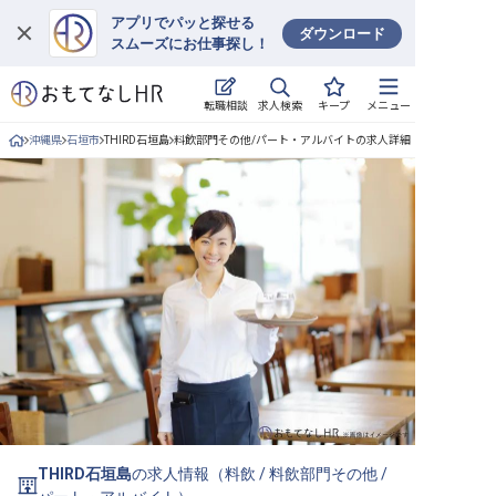
アプリでパッと探せる
ダウンロード
スムーズにお仕事探し！
ログイン
求人検索
転職相談
キープ
メニュー
求人・施設を探す
沖縄県
石垣市
THIRD石垣島
料飲部門その他/パート・アルバイトの求人詳細
キープした求人
就職・転職 合同説明会
おもてなしHRについて
ご利用の流れ
よくある質問
ホテル・宿泊業界情報コラム
THIRD石垣島
の求人情報（
料飲
/
料飲部門その他
/