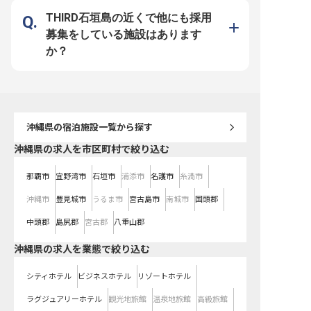
しませんか？ 「タクシーを手配し
ンク上のサービスをご提供するクラ
ンコンセプトのもと、多
てほしい」「島料理を楽しめるレス
ブインターコンチネンタル棟があり
ニューをご提供していま
THIRD石垣島の近くで他にも採用
トランを予約してほしい」など、あ
ます。 ラグジュアリー空間でお客
当ホテルでは、洋食調理
らゆる要望に対応しながら、お客様
様を接客しながら、どこに行っても
募集中です。 新鮮な島食
募集をしている施設はあります
に至福の島時間をお届けする、やり
通用するサービススキルを身につけ
が詰まったブッフェメニ
がいのあるポジションです。 あな
ませんか？非日常の滞在時間をお届
ラカルト料理に携わりな
か？
たの声で、お客様の心をときほぐす
けしながら、自分自身もアップデー
通してお客様に感動を与
対応をぜひここで。
トできる環境です。
いを感じませんか？
沖縄県
の宿泊施設一覧から探す
沖縄県の求人を市区町村で絞り込む
那覇市
宜野湾市
石垣市
浦添市
名護市
糸満市
沖縄市
豊見城市
うるま市
宮古島市
南城市
国頭郡
中頭郡
島尻郡
宮古郡
八重山郡
沖縄県の求人を業態で絞り込む
シティホテル
ビジネスホテル
リゾートホテル
ラグジュアリーホテル
観光地旅館
温泉地旅館
高級旅館