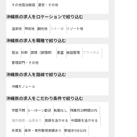
その他宿泊施設
運営・その他
沖縄県の求人をロケーションで絞り込む
温泉地
市街地
観光地
スキー場
リゾート地
沖縄県の求人を職種で絞り込む
宿泊
料飲
調理（調理師）
客室
施設管理
ブライダル
管理部門・その他
沖縄県
の求人を路線で絞り込む
沖縄モノレール
沖縄県の求人をこだわり条件で絞り込む
学歴不問
U・Iターン歓迎
転勤なし
残業月20時間以内
海外勤務・出張あり
英語を活かせる
中国語を活かせる
外資系
産休・育休取得実績あり
駅徒歩5分以内