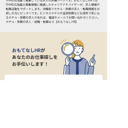
THIRD石垣島で募集している求人の詳細ページです。おもてなしHRでは
THIRD石垣島の募集情報に精通したキャリアアドバイザーが、求人情報や
転職活動をサポートします。沖縄県でホテル・旅館の求人・転職情報をお
探しの方にピッタリです。ビジネスホテルや温泉旅館など
石垣市
で気にな
るホテル・旅館の求人があれば、電話やメールでお問い合わせください。
ホテル・旅館の求人・就職・転職なら【おもてなしHR】
おもてなしHR
が
あなたのお仕事探しを
お手伝いします！
サポート登録後の流れ
サポート

電話で

マッチする

企業と

内定

登録
ヒアリング
求人をご紹介
面接
入社
宿泊業界専任のキャリアアドバイザーがあなたの転
職活動を徹底サポート!
納得できる転職先をご提案いたします。