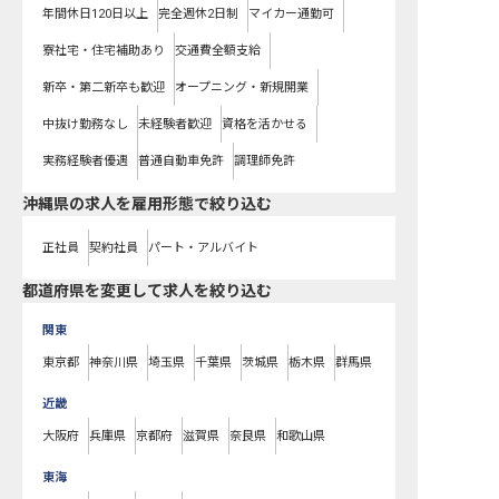
年間休日120日以上
完全週休2日制
マイカー通勤可
寮社宅・住宅補助あり
交通費全額支給
新卒・第二新卒も歓迎
オープニング・新規開業
中抜け勤務なし
未経験者歓迎
資格を活かせる
実務経験者優遇
普通自動車免許
調理師免許
沖縄県の求人を雇用形態で絞り込む
正社員
契約社員
パート・アルバイト
都道府県を変更して求人を絞り込む
関東
東京都
神奈川県
埼玉県
千葉県
茨城県
栃木県
群馬県
近畿
大阪府
兵庫県
京都府
滋賀県
奈良県
和歌山県
東海