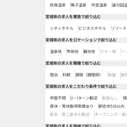
秋保温泉
鳴子温泉
作並温泉
遠刈田
宮城県の求人を業態で絞り込む
シティホテル
ビジネスホテル
リゾート
宮城県の求人をロケーションで絞り込む
温泉地
市街地
観光地
スキー場
リ
宮城県の求人を職種で絞り込む
宿泊
料飲
調理（調理師）
客室
施
宮城県の求人をこだわり条件で絞り込む
学歴不問
U・Iターン歓迎
転勤なし
残
産休・育休取得実績あり
駅徒歩5分以内
新卒・第二新卒も歓迎
オープニング・新
宮城県
の求人を路線で絞り込む