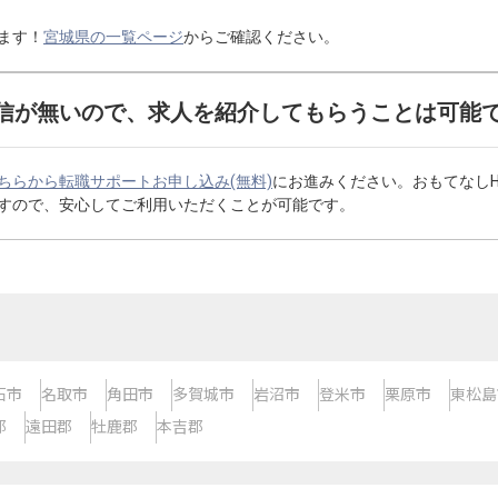
ます！
宮城県の一覧ページ
からご確認ください。
信が無いので、求人を紹介してもらうことは可能
ちらから転職サポートお申し込み(無料)
にお進みください。おもてなし
すので、安心してご利用いただくことが可能です。
石市
名取市
角田市
多賀城市
岩沼市
登米市
栗原市
東松島
郡
遠田郡
牡鹿郡
本吉郡