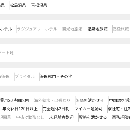
温泉
松島温泉
青根温泉
ホテル
ラグジュアリーホテル
観光地旅館
温泉地旅館
高級旅館
ゾート地
設管理
ブライダル
管理部門・その他
業月20時間以内
海外勤務・出張あり
英語を活かせる
中国語を活
年間休日120日以上
完全週休2日制
マイカー通勤可
寮社宅・住
規開業
中抜け勤務なし
未経験者歓迎
資格を活かせる
実務経験