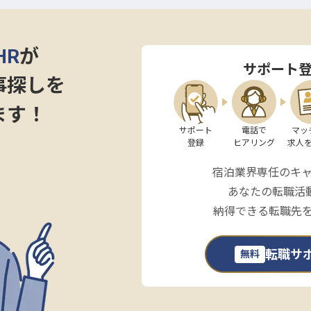
々の業務に活かしながら、さらなるキャリアアップを目指
動も可能で、グループ内でのキャリアパスも広がりま
優遇いたします。また、グループ内レストラン・デリカ
HR
が
ウンセリングサービスなど、働く方を支える福利厚生も
サポート
」で、お客様に感動体験をお届けしませんか？
事探しを
ます！
サポート

電話で

マッ
登録
ヒアリング
求人
宿泊業界専任のキ
あなたの転職活
納得できる転職先
転職サ
無料