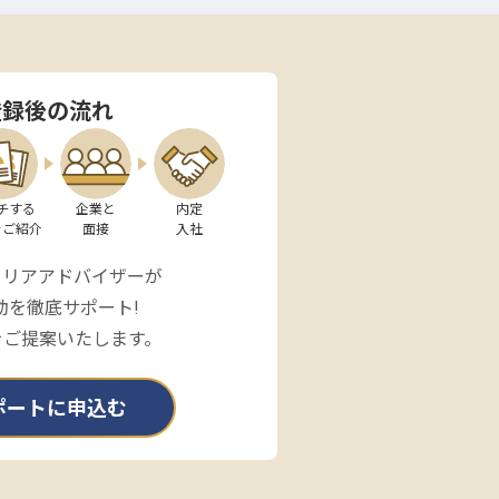
登録後の流れ
チする

企業と

内定

をご紹介
面接
入社
ャリアアドバイザーが
動を徹底サポート!
をご提案いたします。
ポートに申込む