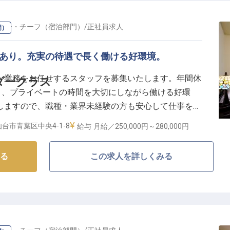
ダー・チーフ（宿泊部門）
/
正社員
求人
門）
与あり。充実の待遇で長く働ける好環境。
ト業務をお任せするスタッフを募集いたします。年間休
ダークラス
と、プライベートの時間を大切にしながら働ける好環
しますので、職種・業界未経験の方も安心して仕事をス
額25万円から、昇給、年2回の賞与ありと充実の待
台市青葉区中央4-1-8
給与
月給／250,000円～
280,000円
やすい好立地で、ぜひ長くキャリアを築いてください。
る
この求人を詳しくみる