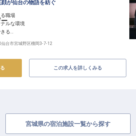
につく成長環境】
笑顔が仙台の物語を紡ぐ
ェックイン・アウト対応から電話応対、PC入力、お荷
きる職場
全般をお任せします。
ザー
ョナルな環境
サポート体制が整っているので未経験でも安心です！ホ
できる
やマナーはもちろん、英語や中国語などの語学力も活か
あり
仙台市宮城野区榴岡3-7-12
引、グループホテル優待利用など福利厚生も充実！ 育
し"の最前線に】
、長く安心して働ける職場環境をご用意しています！
ンバッハ仙台」。音楽をテーマにした上質な空間で、国
る
この求人を詳しくみる
トスーパーバイザーを募集しています。チェックインか
の「顔」として心温まるサービスを提供していただきま
手伝いができるやりがいのあるお仕事です。英会話スキ
トにも安心して滞在いただける環境づくりにご協力くだ
成長環境】
宮城県の宿泊施設一覧から探す
スキルや知識を存分に発揮できる職場です。Word・