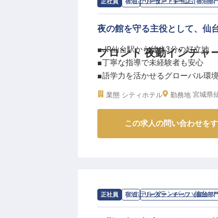
求人情報：
ホテルモントレ仙台
の
リー
正社員
宿泊
リーダー・チーフ（宿泊部
夜の館を守る主役として、仙
■JR仙台駅から徒歩3分の好立地
フロント 夜勤インチャ
■丁寧な指導で未経験者も安心
■語学力を活かせるグローバル環
■四半期ごとの報奨金制度あり！
宮城県仙
業態
シティホテル
勤務地
ーー【上質なおもてなしを提供す
この求人の問い合わせをす
仙台の中心地に佇む「ホテルモン
で、国内外のお客様に心温まるサー
施設、6つの宴集会場を有する当
を大切にしています！
夜間の静かな時間帯に、お客様の
あなたの力を発揮してみませんか
求人情報：
ホテルグランバッハ仙台
の
正社員
宿泊
リーダー・チーフ（宿泊部