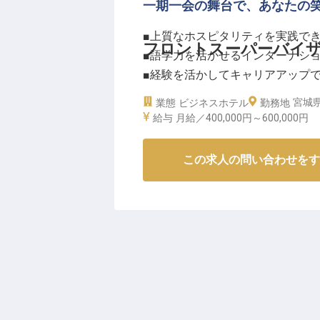
ーー【一流のホスピタリティが身
一期一会の舞台で、あなたの
フロント夜勤インチャージは、チ
■上質なホスピタリティを実践で
物のお預かりまで、フロント業務
フロントスーパーバイ
■語学力を活かせるインターナシ
経験者歓迎ですが、丁寧な指導と
■経験を活かしてキャリアアップ
テルならではの一流の接客スキル
■グループ内施設の社員割引特典
せる環境です。
宮城県
業態
ビジネスホテル
勤務地
四半期ごとの報奨金制度や社員割
給与
月給／400,000円～
600,000円
ーー【洗練された空間で“おもてな
児・出産・介護休暇も取得可能で
仙台の中心地に佇む「ホテルグラ
※2025年07月28日時点の情報です
この求人の問い合わせをす
内外のお客様をお迎えするフロン
らアウト、予約対応まで、ホテル
す。お客様の大切な時間を彩るお
ルを活かし、世界各国からのゲス
さい。
ーー【あなたのスキルを活かせる
ホテルフロント経験を持つあなたの