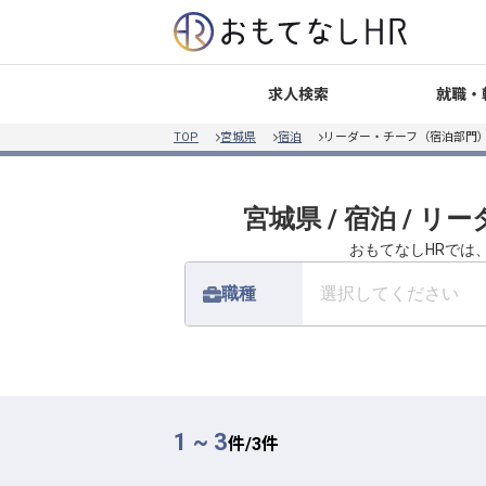
就職・
求人検索
TOP
宮城県
宿泊
リーダー・チーフ（宿泊部門）
宮城県 / 宿泊 /
おもてなしHRでは
職種
選択してください
1 ~ 3
件/
3
件