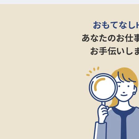
Excelのスキルや英会話力を日
せます。将来的には他施設への異
す。外国語スキルをお持ちの方は
おもてなし
の社員割引や、メンタルヘルスカ
充実。あなたの「おもてなしの心
あなたのお仕
※2025年08月18日時点の情報です
お手伝いし