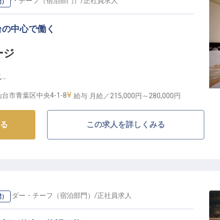
ダー・チーフ（宿泊部門）
/
正社員
求人
門）
台の中心で働く
ージ
境
台市青葉区中央4-1-8
給与
月給／215,000円～
280,000円
る歴史ある洋風ホテル】
る
この求人を詳しくみる
トレ仙台」は、ヨーロピアンテイストの洗練された空間
ビスをご提供しています。206室の客室、3つの料飲
ホテルでは、お客様一人ひとりに寄り添ったおもてなし
安心と快適な滞在をサポートする重要なポジションで、
？
リーダー・チーフ（宿泊部門）
/
正社員
求人
門）