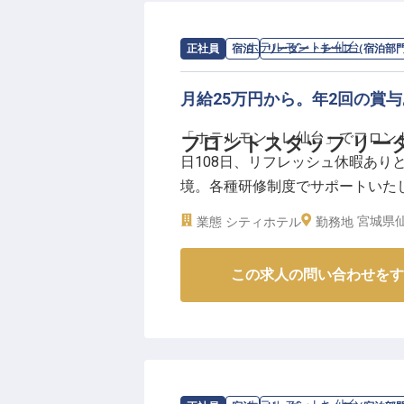
求人情報：
ホテルモントレ仙台
の
リー
正社員
宿泊
リーダー・チーフ（宿泊部
月給25万円から。年2回の賞
「ホテルモントレ仙台」でフロン
フロントスタッフ リー
日108日、リフレッシュ休暇あり
境。各種研修制度でサポートいた
タートしていただけます。給与も月
宮城県仙
業態
シティホテル
勤務地
遇。仙台駅から徒歩3分と通勤し
※2023年6月13日時点の情報です
この求人の問い合わせをす