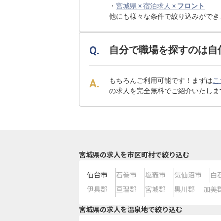
・
宮城県 × 宿泊求人 ×
フロント
他にも様々な条件で絞り込みができ
自分で職場を探すのは自
もちろんご利用可能です！まずは
こ
の求人を完全無料でご紹介いたしま
宮城県の求人を市区町村で絞り込む
仙台市
石巻市
塩竈市
気仙沼市
白
伊具郡
亘理郡
宮城郡
黒川郡
加美
宮城県の求人を温泉地で絞り込む