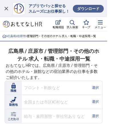
アプリでパッと探せる
ダウンロード
スムーズにお仕事探し！
ログイン
求人検索
転職相談
キープ
メニュー
求人・施設を探す
広島県
庄原市
管理部門・その他のホテル 求人・転職・中途採用一覧
キープした求人
広島県 / 庄原市 / 管理部門・その他のホ
テル 求人・転職・中途採用一覧
就職・転職 合同説明会
おもてなしHRでは、広島県 / 庄原市 / 管理部門・そ
の他のホテル・旅館などの宿泊業界のお仕事を多数
おもてなしHRについて
ご紹介いたします。
ご利用の流れ
フロント・料飲など
選択
職種
よくある質問
全国または市区町村など
選択
勤務地
ホテル・宿泊業界情報コラム
給与・雇用形態・寮社宅あり など
選択
こだわり