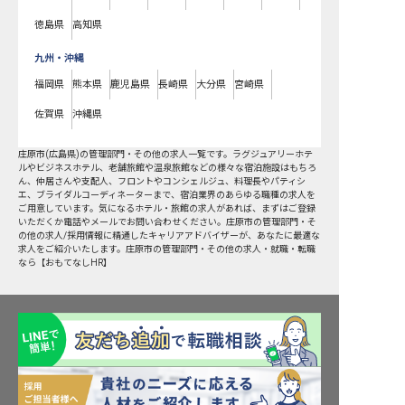
徳島県
高知県
九州・沖縄
福岡県
熊本県
鹿児島県
長崎県
大分県
宮崎県
佐賀県
沖縄県
庄原市
(
広島県
)の
管理部門・その他
の求人一覧です。ラグジュアリーホテ
ルやビジネスホテル、老舗旅館や温泉旅館などの様々な宿泊施設はもちろ
ん、仲居さんや支配人、フロントやコンシェルジュ、料理長やパティシ
エ、ブライダルコーディネーターまで、宿泊業界のあらゆる職種の求人を
ご用意しています。気になるホテル・旅館の求人があれば、まずはご登録
いただくか電話やメールでお問い合わせください。庄原市の管理部門・そ
の他の求人/採用情報に精通したキャリアアドバイザーが、あなたに最適な
求人をご紹介いたします。庄原市の管理部門・その他の求人・就職・転職
なら【おもてなしHR】