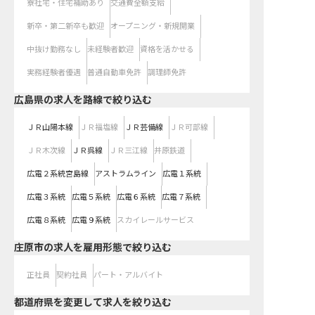
寮社宅・住宅補助あり
交通費全額支給
新卒・第二新卒も歓迎
オープニング・新規開業
中抜け勤務なし
未経験者歓迎
資格を活かせる
実務経験者優遇
普通自動車免許
調理師免許
広島県
の求人を路線で絞り込む
ＪＲ山陽本線
ＪＲ福塩線
ＪＲ芸備線
ＪＲ可部線
ＪＲ木次線
ＪＲ呉線
ＪＲ三江線
井原鉄道
広電２系統宮島線
アストラムライン
広電１系統
広電３系統
広電５系統
広電６系統
広電７系統
広電８系統
広電９系統
スカイレールサービス
庄原市の求人を雇用形態で絞り込む
正社員
契約社員
パート・アルバイト
都道府県を変更して求人を絞り込む