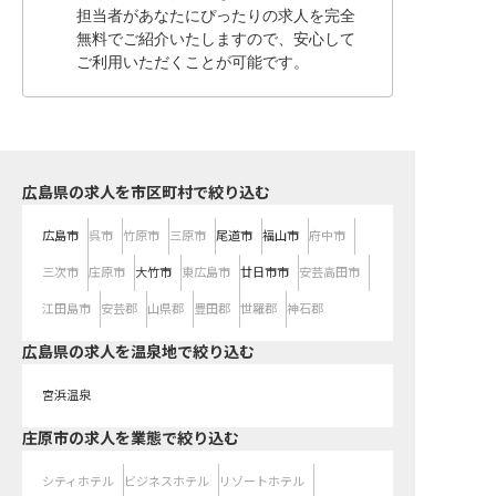
担当者があなたにぴったりの求人を完全
無料でご紹介いたしますので、安心して
ご利用いただくことが可能です。
広島県の求人を市区町村で絞り込む
広島市
呉市
竹原市
三原市
尾道市
福山市
府中市
三次市
庄原市
大竹市
東広島市
廿日市市
安芸高田市
江田島市
安芸郡
山県郡
豊田郡
世羅郡
神石郡
広島県の求人を温泉地で絞り込む
宮浜温泉
庄原市の求人を業態で絞り込む
シティホテル
ビジネスホテル
リゾートホテル