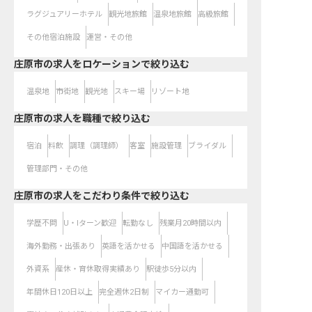
ラグジュアリーホテル
観光地旅館
温泉地旅館
高級旅館
その他宿泊施設
運営・その他
庄原市の求人をロケーションで絞り込む
温泉地
市街地
観光地
スキー場
リゾート地
庄原市の求人を職種で絞り込む
宿泊
料飲
調理（調理師）
客室
施設管理
ブライダル
管理部門・その他
庄原市の求人をこだわり条件で絞り込む
学歴不問
U・Iターン歓迎
転勤なし
残業月20時間以内
海外勤務・出張あり
英語を活かせる
中国語を活かせる
外資系
産休・育休取得実績あり
駅徒歩5分以内
年間休日120日以上
完全週休2日制
マイカー通勤可