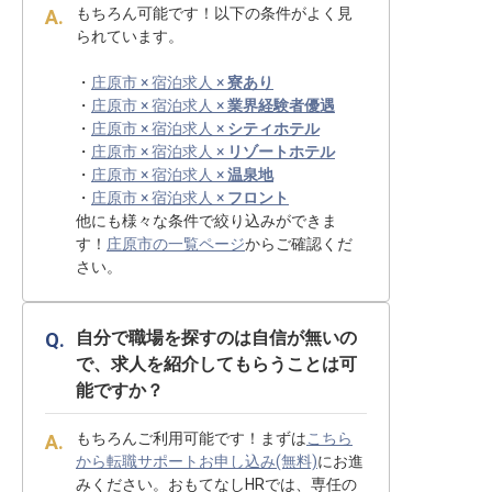
もちろん可能です！以下の条件がよく見
られています。
・
庄原市 × 宿泊求人 ×
寮あり
・
庄原市 × 宿泊求人 ×
業界経験者優遇
・
庄原市 × 宿泊求人 ×
シティホテル
・
庄原市 × 宿泊求人 ×
リゾートホテル
・
庄原市 × 宿泊求人 ×
温泉地
・
庄原市 × 宿泊求人 ×
フロント
他にも様々な条件で絞り込みができま
す！
庄原市の一覧ページ
からご確認くだ
さい。
自分で職場を探すのは自信が無いの
で、求人を紹介してもらうことは可
能ですか？
もちろんご利用可能です！まずは
こちら
から転職サポートお申し込み(無料)
にお進
みください。おもてなしHRでは、専任の