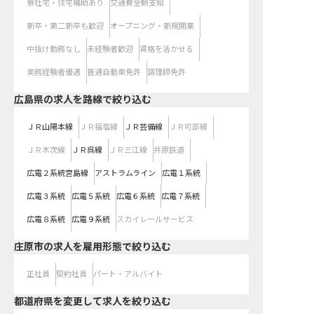
寮社宅・住宅補助あり
交通費全額支給
新卒・第二新卒も歓迎
オープニング・新規開業
中抜け勤務なし
未経験者歓迎
資格を活かせる
実務経験者優遇
普通自動車免許
調理師免許
広島県
の求人を路線で絞り込む
ＪＲ山陽本線
ＪＲ福塩線
ＪＲ芸備線
ＪＲ可部線
ＪＲ木次線
ＪＲ呉線
ＪＲ三江線
井原鉄道
広電２系統宮島線
アストラムライン
広電１系統
広電３系統
広電５系統
広電６系統
広電７系統
広電８系統
広電９系統
スカイレールサービス
庄原市の求人を雇用形態で絞り込む
正社員
契約社員
パート・アルバイト
都道府県を変更して求人を絞り込む