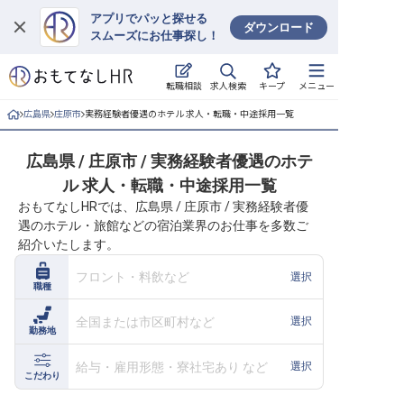
アプリでパッと探せる
ダウンロード
スムーズにお仕事探し！
ログイン
求人検索
転職相談
キープ
メニュー
求人・施設を探す
広島県
庄原市
実務経験者優遇のホテル 求人・転職・中途採用一覧
キープした求人
広島県 / 庄原市 / 実務経験者優遇のホテ
ル 求人・転職・中途採用一覧
就職・転職 合同説明会
おもてなしHRでは、広島県 / 庄原市 / 実務経験者優
遇のホテル・旅館などの宿泊業界のお仕事を多数ご
おもてなしHRについて
紹介いたします。
ご利用の流れ
フロント・料飲など
選択
職種
よくある質問
全国または市区町村など
選択
勤務地
ホテル・宿泊業界情報コラム
給与・雇用形態・寮社宅あり など
選択
こだわり