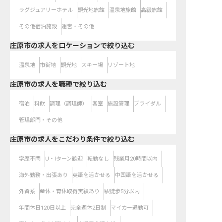
ラグジュアリーホテル
観光地旅館
温泉地旅館
高級旅館
その他宿泊施設
運営・その他
庄原市の求人をロケーションで絞り込む
温泉地
市街地
観光地
スキー場
リゾート地
庄原市の求人を職種で絞り込む
宿泊
料飲
調理（調理師）
客室
施設管理
ブライダル
管理部門・その他
庄原市の求人をこだわり条件で絞り込む
学歴不問
U・Iターン歓迎
転勤なし
残業月20時間以内
海外勤務・出張あり
英語を活かせる
中国語を活かせる
外資系
産休・育休取得実績あり
駅徒歩5分以内
年間休日120日以上
完全週休2日制
マイカー通勤可