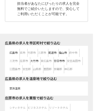
担当者があなたにぴったりの求人を完全
無料でご紹介いたしますので、安心して
ご利用いただくことが可能です。
広島県の求人を市区町村で絞り込む
広島市
呉市
竹原市
三原市
尾道市
福山市
府中市
三次市
庄原市
大竹市
東広島市
廿日市市
安芸高田市
江田島市
安芸郡
山県郡
豊田郡
世羅郡
神石郡
広島県の求人を温泉地で絞り込む
宮浜温泉
庄原市の求人を業態で絞り込む
シティホテル
ビジネスホテル
リゾートホテル