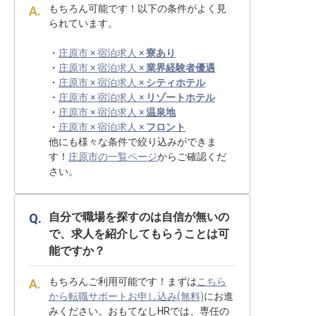
もちろん可能です！以下の条件がよく見
られています。
・
庄原市 × 宿泊求人 ×
寮あり
・
庄原市 × 宿泊求人 ×
業界経験者優遇
・
庄原市 × 宿泊求人 ×
シティホテル
・
庄原市 × 宿泊求人 ×
リゾートホテル
・
庄原市 × 宿泊求人 ×
温泉地
・
庄原市 × 宿泊求人 ×
フロント
他にも様々な条件で絞り込みができま
す！
庄原市の一覧ページ
からご確認くだ
さい。
自分で職場を探すのは自信が無いの
で、求人を紹介してもらうことは可
能ですか？
もちろんご利用可能です！まずは
こちら
から転職サポートお申し込み(無料)
にお進
みください。おもてなしHRでは、専任の