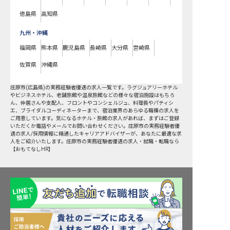
徳島県
高知県
九州・沖縄
福岡県
熊本県
鹿児島県
長崎県
大分県
宮崎県
佐賀県
沖縄県
庄原市
(
広島県
)の
実務経験者優遇
の求人一覧です。ラグジュアリーホテル
やビジネスホテル、老舗旅館や温泉旅館などの様々な宿泊施設はもちろ
ん、仲居さんや支配人、フロントやコンシェルジュ、料理長やパティシ
エ、ブライダルコーディネーターまで、宿泊業界のあらゆる職種の求人を
ご用意しています。気になるホテル・旅館の求人があれば、まずはご登録
いただくか電話やメールでお問い合わせください。庄原市の実務経験者優
遇の求人/採用情報に精通したキャリアアドバイザーが、あなたに最適な求
人をご紹介いたします。庄原市の実務経験者優遇の求人・就職・転職なら
【おもてなしHR】