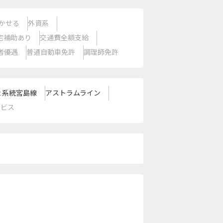
かせる
外資系
宅補助あり
交通費全額支給
者優遇
普通自動車免許
調理師免許
２系統宮島線
アストラムライン
ービス