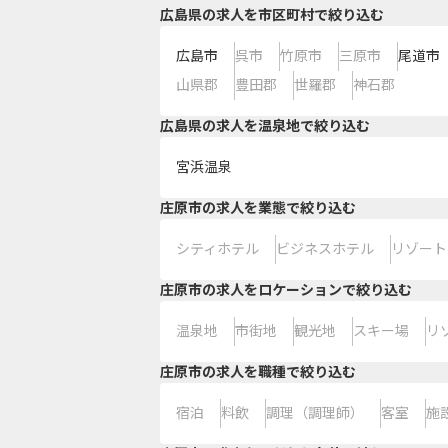
広島県の求人を市区町村で絞り込む
広島市
呉市
竹原市
三原市
尾道市
山県郡
豊田郡
世羅郡
神石郡
広島県の求人を温泉地で絞り込む
宮浜温泉
庄原市の求人を業態で絞り込む
シティホテル
ビジネスホテル
リゾート
庄原市の求人をロケーションで絞り込む
温泉地
市街地
観光地
スキー場
リ
庄原市の求人を職種で絞り込む
宿泊
料飲
調理（調理師）
客室
施