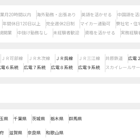
業月20時間以内
海外勤務・出張あり
英語を活かせる
中国語を活
年間休日120日以上
完全週休2日制
マイカー通勤可
寮社宅・住
規開業
中抜け勤務なし
未経験者歓迎
資格を活かせる
実務経験
ＪＲ可部線
ＪＲ木次線
ＪＲ呉線
ＪＲ三江線
井原鉄道
広電
広電６系統
広電７系統
広電８系統
広電９系統
スカイレールサ
玉県
千葉県
茨城県
栃木県
群馬県
府
滋賀県
奈良県
和歌山県