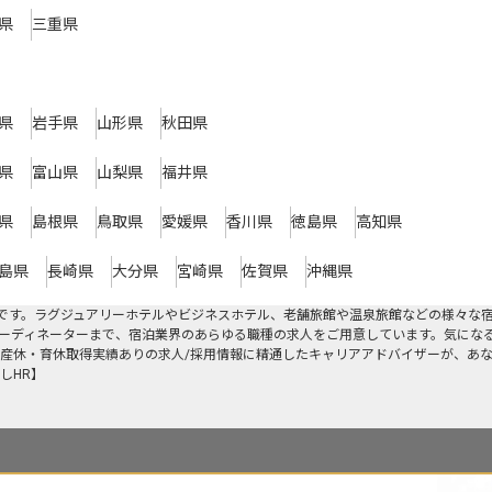
県
三重県
県
岩手県
山形県
秋田県
県
富山県
山梨県
福井県
県
島根県
鳥取県
愛媛県
香川県
徳島県
高知県
島県
長崎県
大分県
宮崎県
佐賀県
沖縄県
です。ラグジュアリーホテルやビジネスホテル、老舗旅館や温泉旅館などの様々な
ーディネーターまで、宿泊業界のあらゆる職種の求人をご用意しています。気にな
産休・育休取得実績ありの求人/採用情報に精通したキャリアアドバイザーが、あ
しHR】