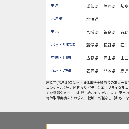
東海
愛知県
静岡県
岐阜
北海道
北海道
東北
宮城県
福島県
青森
北陸・甲信越
新潟県
長野県
石川
中国・四国
広島県
岡山県
山口
九州・沖縄
福岡県
熊本県
鹿児
庄原市
(
広島県
)の
産休・育休取得実績あり
の求人一覧
コンシェルジュ、料理長やパティシエ、ブライダルコ
くか電話やメールでお問い合わせください。庄原市の
育休取得実績ありの求人・就職・転職なら【おもてな