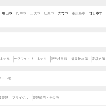
福山市
府中市
三次市
庄原市
大竹市
東広島市
廿日市市
ホテル
ラグジュアリーホテル
観光地旅館
温泉地旅館
高級旅館
ゾート地
設管理
ブライダル
管理部門・その他