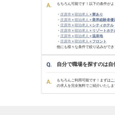
もちろん可能です！以下の条件がよ
・
庄原市 × 宿泊求人 ×
寮あり
・
庄原市 × 宿泊求人 ×
業界経験者優
・
庄原市 × 宿泊求人 ×
シティホテル
・
庄原市 × 宿泊求人 ×
リゾートホテ
・
庄原市 × 宿泊求人 ×
温泉地
・
庄原市 × 宿泊求人 ×
フロント
他にも様々な条件で絞り込みができ
自分で職場を探すのは自
もちろんご利用可能です！まずは
こ
の求人を完全無料でご紹介いたしま