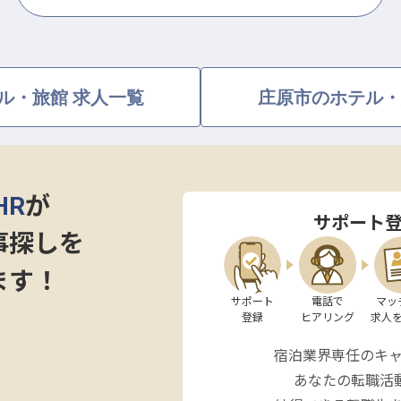
ル・旅館 求人一覧
庄原市のホテル・
HR
が
サポート
事探しを
ます！
サポート

電話で

マッ
登録
ヒアリング
求人
宿泊業界専任のキ
あなたの転職活