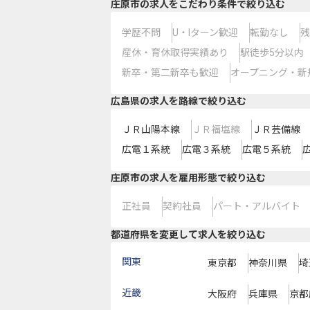
庄原市の求人をこだわり条件で絞り込む
学歴不問
U・Iターン歓迎
転勤なし
残
産休・育休取得実績あり
駅徒歩5分以内
新卒・第二新卒も歓迎
オープニング・新
広島県
の求人を路線で絞り込む
ＪＲ山陽本線
ＪＲ福塩線
ＪＲ芸備線
広電１系統
広電３系統
広電５系統
庄原市の求人を雇用形態で絞り込む
正社員
契約社員
パート・アルバイト
都道府県を変更して求人を絞り込む
関東
東京都
神奈川県
埼
近畿
大阪府
兵庫県
京都