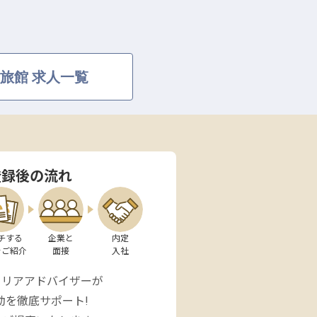
旅館 求人一覧
登録後の流れ
チする

企業と

内定

をご紹介
面接
入社
ャリアアドバイザーが
動を徹底サポート!