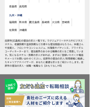
徳島県
高知県
九州・沖縄
福岡県
熊本県
鹿児島県
長崎県
大分県
宮崎県
佐賀県
沖縄県
庄原市
(
広島県
)の
宿泊
の求人一覧です。ラグジュアリーホテルやビジネス
ホテル、老舗旅館や温泉旅館などの様々な宿泊施設はもちろん、仲居さん
や支配人、フロントやコンシェルジュ、料理長やパティシエ、ブライダル
コーディネーターまで、宿泊業界のあらゆる職種の求人をご用意していま
す。気になるホテル・旅館の求人があれば、まずはご登録いただくか電話
やメールでお問い合わせください。庄原市の宿泊の求人/採用情報に精通し
たキャリアアドバイザーが、あなたに最適な求人をご紹介いたします。庄
原市の宿泊の求人・就職・転職なら【おもてなしHR】