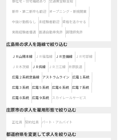
寮社宅・住宅補助あり
交通費全額支給
新卒・第二新卒も歓迎
オープニング・新規開業
中抜け勤務なし
未経験者歓迎
資格を活かせる
実務経験者優遇
普通自動車免許
調理師免許
広島県
の求人を路線で絞り込む
ＪＲ山陽本線
ＪＲ福塩線
ＪＲ芸備線
ＪＲ可部線
ＪＲ木次線
ＪＲ呉線
ＪＲ三江線
井原鉄道
広電２系統宮島線
アストラムライン
広電１系統
広電３系統
広電５系統
広電６系統
広電７系統
広電８系統
広電９系統
スカイレールサービス
庄原市の求人を雇用形態で絞り込む
正社員
契約社員
パート・アルバイト
都道府県を変更して求人を絞り込む