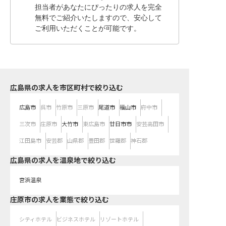
担当者があなたにぴったりの求人を完全
無料でご紹介いたしますので、安心して
ご利用いただくことが可能です。
広島県の求人を市区町村で絞り込む
広島市
呉市
竹原市
三原市
尾道市
福山市
府中市
三次市
庄原市
大竹市
東広島市
廿日市市
安芸高田市
江田島市
安芸郡
山県郡
豊田郡
世羅郡
神石郡
広島県の求人を温泉地で絞り込む
宮浜温泉
庄原市の求人を業態で絞り込む
シティホテル
ビジネスホテル
リゾートホテル