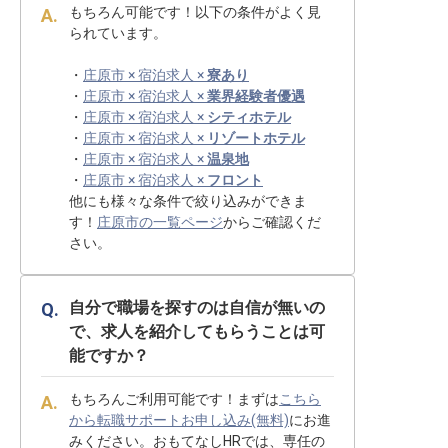
もちろん可能です！以下の条件がよく見
られています。
・
庄原市 × 宿泊求人 ×
寮あり
・
庄原市 × 宿泊求人 ×
業界経験者優遇
・
庄原市 × 宿泊求人 ×
シティホテル
・
庄原市 × 宿泊求人 ×
リゾートホテル
・
庄原市 × 宿泊求人 ×
温泉地
・
庄原市 × 宿泊求人 ×
フロント
他にも様々な条件で絞り込みができま
す！
庄原市の一覧ページ
からご確認くだ
さい。
自分で職場を探すのは自信が無いの
で、求人を紹介してもらうことは可
能ですか？
もちろんご利用可能です！まずは
こちら
から転職サポートお申し込み(無料)
にお進
みください。おもてなしHRでは、専任の