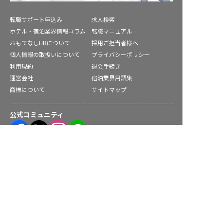
転職サポート申込み
求人検索
ホテル・宿泊業界情報コラム
転職マニュアル
おもてなしHRについて
採用ご担当者様へ
個人情報の取扱いについて
プライバシーポリシー
利用規約
退会手続き
運営会社
宿泊業界用語集
商標について
サイトマップ
公式コミュニティ
庄原市の求人を紹介してもらう
株式会社ネクストビート運営サービス
保育業界の求職者様向けサービス
保育士バンク！ - 日本最大級。保育士・幼稚園教諭向け転職支
援サイト