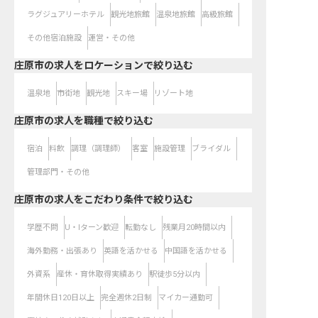
ラグジュアリーホテル
観光地旅館
温泉地旅館
高級旅館
その他宿泊施設
運営・その他
庄原市の求人をロケーションで絞り込む
温泉地
市街地
観光地
スキー場
リゾート地
庄原市の求人を職種で絞り込む
宿泊
料飲
調理（調理師）
客室
施設管理
ブライダル
管理部門・その他
庄原市の求人をこだわり条件で絞り込む
学歴不問
U・Iターン歓迎
転勤なし
残業月20時間以内
海外勤務・出張あり
英語を活かせる
中国語を活かせる
外資系
産休・育休取得実績あり
駅徒歩5分以内
年間休日120日以上
完全週休2日制
マイカー通勤可