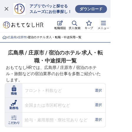
アプリでパッと探せる
ダウンロード
スムーズにお仕事探し！
ログイン
求人検索
転職相談
キープ
メニュー
求人・施設を探す
広島県
庄原市
宿泊のホテル 求人・転職・中途採用一覧
キープした求人
広島県 / 庄原市 / 宿泊のホテル 求人・転
職・中途採用一覧
就職・転職 合同説明会
おもてなしHRでは、広島県 / 庄原市 / 宿泊のホテ
ル・旅館などの宿泊業界のお仕事を多数ご紹介いた
おもてなしHRについて
します。
ご利用の流れ
フロント・料飲など
選択
職種
よくある質問
全国または市区町村など
選択
勤務地
ホテル・宿泊業界情報コラム
給与・雇用形態・寮社宅あり など
選択
こだわり