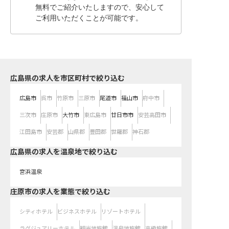
無料でご紹介いたしますので、安心して
ご利用いただくことが可能です。
広島県の求人を市区町村で絞り込む
広島市
呉市
竹原市
三原市
尾道市
福山市
府中市
三次市
庄原市
大竹市
東広島市
廿日市市
安芸高田市
江田島市
安芸郡
山県郡
豊田郡
世羅郡
神石郡
広島県の求人を温泉地で絞り込む
宮浜温泉
庄原市の求人を業態で絞り込む
シティホテル
ビジネスホテル
リゾートホテル
ラグジュアリーホテル
観光地旅館
温泉地旅館
高級旅館