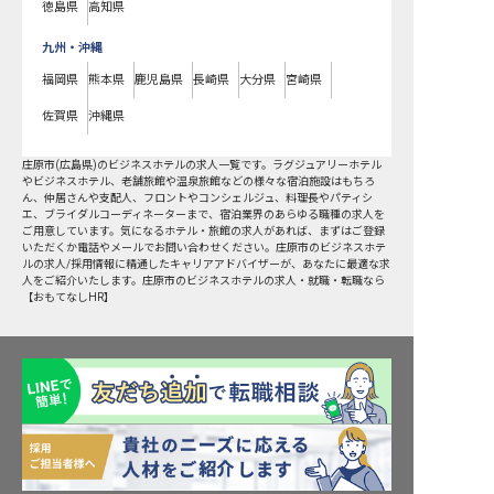
徳島県
高知県
九州・沖縄
福岡県
熊本県
鹿児島県
長崎県
大分県
宮崎県
佐賀県
沖縄県
庄原市
(
広島県
)の
ビジネスホテル
の求人一覧です。ラグジュアリーホテル
やビジネスホテル、老舗旅館や温泉旅館などの様々な宿泊施設はもちろ
ん、仲居さんや支配人、フロントやコンシェルジュ、料理長やパティシ
エ、ブライダルコーディネーターまで、宿泊業界のあらゆる職種の求人を
ご用意しています。気になるホテル・旅館の求人があれば、まずはご登録
いただくか電話やメールでお問い合わせください。庄原市のビジネスホテ
ルの求人/採用情報に精通したキャリアアドバイザーが、あなたに最適な求
人をご紹介いたします。庄原市のビジネスホテルの求人・就職・転職なら
【おもてなしHR】