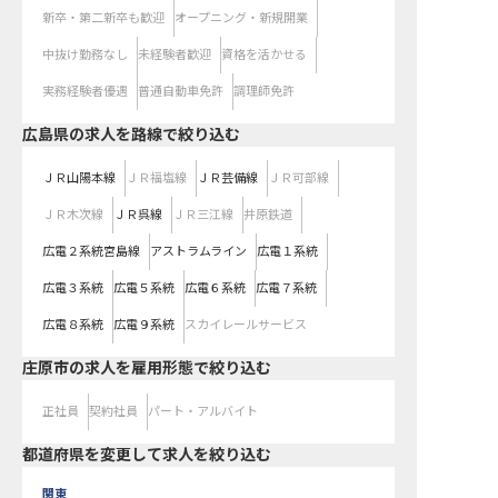
新卒・第二新卒も歓迎
オープニング・新規開業
中抜け勤務なし
未経験者歓迎
資格を活かせる
実務経験者優遇
普通自動車免許
調理師免許
広島県
の求人を路線で絞り込む
ＪＲ山陽本線
ＪＲ福塩線
ＪＲ芸備線
ＪＲ可部線
ＪＲ木次線
ＪＲ呉線
ＪＲ三江線
井原鉄道
広電２系統宮島線
アストラムライン
広電１系統
広電３系統
広電５系統
広電６系統
広電７系統
広電８系統
広電９系統
スカイレールサービス
庄原市の求人を雇用形態で絞り込む
正社員
契約社員
パート・アルバイト
都道府県を変更して求人を絞り込む
関東