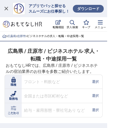
アプリでパッと探せる
ダウンロード
スムーズにお仕事探し！
ログイン
求人検索
転職相談
キープ
メニュー
求人・施設を探す
広島県
庄原市
ビジネスホテルの求人・転職・中途採用一覧
キープした求人
広島県 / 庄原市 / ビジネスホテル 求人・
転職・中途採用一覧
就職・転職 合同説明会
おもてなしHRでは、広島県 / 庄原市 / ビジネスホテ
ルの宿泊業界のお仕事を多数ご紹介いたします。
おもてなしHRについて
フロント・料飲など
選択
職種
ご利用の流れ
全国または市区町村など
選択
勤務地
よくある質問
給与・雇用形態・寮社宅あり など
選択
ホテル・宿泊業界情報コラム
こだわり