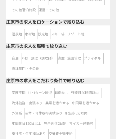
その他宿泊施設
運営・その他
庄原市の求人をロケーションで絞り込む
温泉地
市街地
観光地
スキー場
リゾート地
庄原市の求人を職種で絞り込む
宿泊
料飲
調理（調理師）
客室
施設管理
ブライダル
管理部門・その他
庄原市の求人をこだわり条件で絞り込む
学歴不問
U・Iターン歓迎
転勤なし
残業月20時間以内
海外勤務・出張あり
英語を活かせる
中国語を活かせる
外資系
産休・育休取得実績あり
駅徒歩5分以内
年間休日120日以上
完全週休2日制
マイカー通勤可
寮社宅・住宅補助あり
交通費全額支給