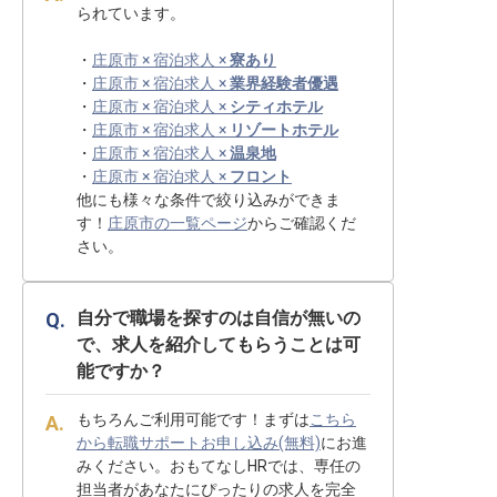
られています。
・
庄原市 × 宿泊求人 ×
寮あり
・
庄原市 × 宿泊求人 ×
業界経験者優遇
・
庄原市 × 宿泊求人 ×
シティホテル
・
庄原市 × 宿泊求人 ×
リゾートホテル
・
庄原市 × 宿泊求人 ×
温泉地
・
庄原市 × 宿泊求人 ×
フロント
他にも様々な条件で絞り込みができま
す！
庄原市の一覧ページ
からご確認くだ
さい。
自分で職場を探すのは自信が無いの
で、求人を紹介してもらうことは可
能ですか？
もちろんご利用可能です！まずは
こちら
から転職サポートお申し込み(無料)
にお進
みください。おもてなしHRでは、専任の
担当者があなたにぴったりの求人を完全