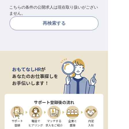
こちらの条件の公開求人は現在取り扱いがござい
転職サポートに申し込む
無料
ません。
再検索する
採用をお考えの企業様へ
おもてなしHR
が
あなたのお仕事探しを
お手伝いします！
サポート登録後の流れ
サポート

電話で

マッチする

企業と

内定

登録
ヒアリング
求人をご紹介
面接
入社