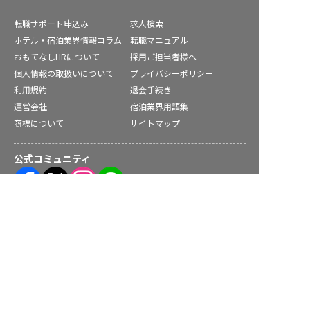
転職サポート申込み
求人検索
ホテル・宿泊業界情報コラム
転職マニュアル
おもてなしHRについて
採用ご担当者様へ
個人情報の取扱いについて
プライバシーポリシー
利用規約
退会手続き
運営会社
宿泊業界用語集
商標について
サイトマップ
公式コミュニティ
庄原市の求人を紹介してもらう
株式会社ネクストビート運営サービス
保育業界の求職者様向けサービス
保育士バンク！ - 日本最大級。保育士・幼稚園教諭向け転職支
援サイト