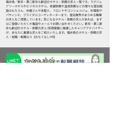
福井県
／
新卒・第二新卒も歓迎
のホテル・旅館の求人一覧です。ラグジュ
アリーホテルやビジネスホテル、老舗旅館や温泉旅館などの様々な宿泊施
設はもちろん、仲居さんや支配人、フロントやコンシェルジュ、料理長や
パティシエ、ブライダルコーディネーターまで、宿泊業界のあらゆる職種
の求人をご用意しています。気になるホテル・旅館の求人があれば、まず
はご登録いただくか電話やメールでお問い合わせください。新卒・第二新
卒も歓迎のホテル・旅館の求人/採用情報に精通したキャリアアドバイザー
が、あなたに最適な求人をご紹介いたします。福井県のホテル・旅館の求
人・就職・転職なら【おもてなしHR】
求人を紹介してもらう
転職サポート申込み
求人検索
ホテル・宿泊業界情報コラム
転職マニュアル
おもてなしHRについて
採用ご担当者様へ
個人情報の取扱いについて
プライバシーポリシー
利用規約
退会手続き