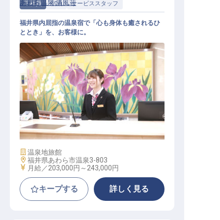
あわら温泉 清風荘
正社員
宿泊
サービススタッフ
福井県内屈指の温泉宿で「心も身体も癒されるひ
ととき」を、お客様に。
総合サービススタッフ（年間108日
休み／残業月平均8h／賞与年2回）
施設業態
温泉地旅館
勤務地
福井県あわら市温泉3-803
給与
月給／203,000円～
243,000円
キープする
詳しく見る