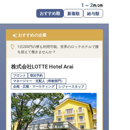
1 ~ 2
件/
2
件
転職サポートに申し込む
無料
おすすめ順
新着順
給与順
採用をお考えの企業様へ
おすすめの企業
1日200円の寮も利用可能。世界のロッテホテルで腰
を据えて働きませんか？
株式会社LOTTE Hotel Arai
フロント
宿泊予約
マネージャー・支配人（料飲部門）
企画・広報・マーケティング
レジャースタッフ