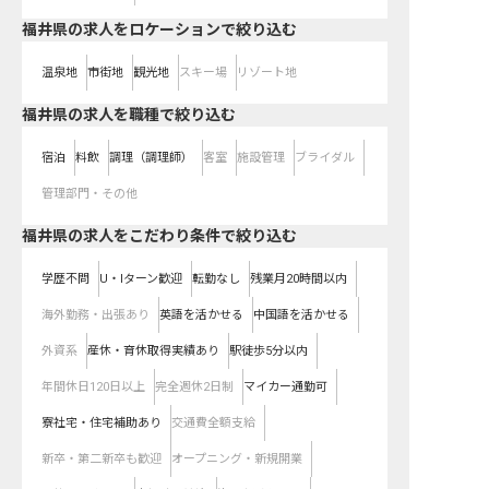
福井県の求人をロケーションで絞り込む
温泉地
市街地
観光地
スキー場
リゾート地
福井県の求人を職種で絞り込む
宿泊
料飲
調理（調理師）
客室
施設管理
ブライダル
管理部門・その他
福井県の求人をこだわり条件で絞り込む
学歴不問
U・Iターン歓迎
転勤なし
残業月20時間以内
海外勤務・出張あり
英語を活かせる
中国語を活かせる
外資系
産休・育休取得実績あり
駅徒歩5分以内
年間休日120日以上
完全週休2日制
マイカー通勤可
寮社宅・住宅補助あり
交通費全額支給
新卒・第二新卒も歓迎
オープニング・新規開業