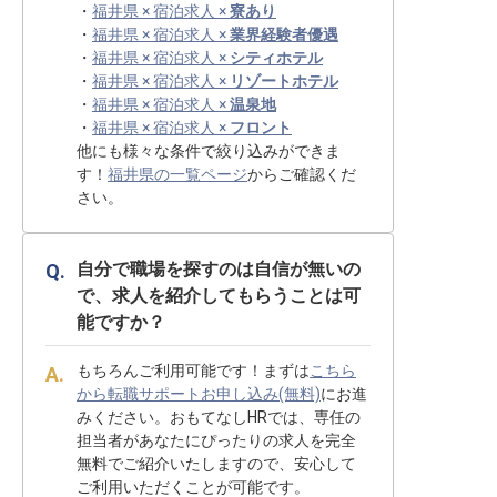
・
福井県 × 宿泊求人 ×
寮あり
・
福井県 × 宿泊求人 ×
業界経験者優遇
・
福井県 × 宿泊求人 ×
シティホテル
・
福井県 × 宿泊求人 ×
リゾートホテル
・
福井県 × 宿泊求人 ×
温泉地
・
福井県 × 宿泊求人 ×
フロント
他にも様々な条件で絞り込みができま
す！
福井県の一覧ページ
からご確認くだ
さい。
自分で職場を探すのは自信が無いの
で、求人を紹介してもらうことは可
能ですか？
もちろんご利用可能です！まずは
こちら
から転職サポートお申し込み(無料)
にお進
みください。おもてなしHRでは、専任の
担当者があなたにぴったりの求人を完全
無料でご紹介いたしますので、安心して
ご利用いただくことが可能です。