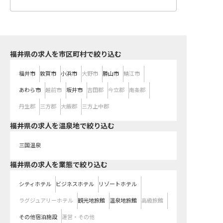
福井県の求人を市区町村で絞り込む
福井市
敦賀市
小浜市
大野市
勝山市
鯖江市
あわら市
越前市
坂井市
吉田郡
今立郡
南条郡
丹生郡
三方郡
大飯郡
三方上中郡
福井県の求人を温泉地で絞り込む
三国温泉
福井県の求人を業態で絞り込む
シティホテル
ビジネスホテル
リゾートホテル
ラグジュアリーホテル
観光地旅館
温泉地旅館
高級旅館
その他宿泊施設
運営・その他