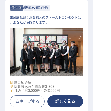
あわら温泉 清風荘
正社員
宿泊
宿泊予約
未経験歓迎！お客様とのファーストコンタクトは
、あなたから始まります。
宿泊予約スタッフ（年休108日／残
業月平均8h／賞与年2回）
施設業態
温泉地旅館
勤務地
福井県あわら市温泉3-803
給与
月給／203,000円～
243,000円
キープする
詳しく見る