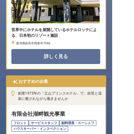
世界中にホテルを展開しているホテルロッテによ
る、日本初のリゾート施設
新潟県妙高市両善寺1966
詳しく見る
おすすめの企業
創業1973年の「立山プリンスホテル」で、絶景と温
泉に癒されながら働きませんか
有限会社湖畔観光事業
フロント
サービススタッフ
副料理長・スーシェフ
ハウスキーパー・インスペクション