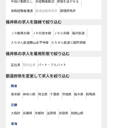
中抜け勤務なし
未経験者歓迎
資格を活かせる
実務経験者優遇
普通自動車免許
調理師免許
福井県
の求人を路線で絞り込む
ＪＲ越美北線
ＪＲ北陸本線
ＪＲ小浜線
福井鉄道
えちぜん鉄道勝山永平寺線
えちぜん鉄道三国芦原線
福井県の求人を雇用形態で絞り込む
正社員
契約社員
パート・アルバイト
都道府県を変更して求人を絞り込む
関東
東京都
神奈川県
埼玉県
千葉県
茨城県
栃木県
群馬県
近畿
大阪府
兵庫県
京都府
滋賀県
奈良県
和歌山県
東海