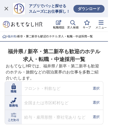
アプリでパッと探せる
ダウンロード
スムーズにお仕事探し！
ログイン
求人検索
転職相談
キープ
メニュー
求人・施設を探す
福井県
新卒・第二新卒も歓迎のホテル 求人・転職・中途採用一覧
キープした求人
福井県 / 新卒・第二新卒も歓迎のホテル
求人・転職・中途採用一覧
就職・転職 合同説明会
おもてなしHRでは、福井県 / 新卒・第二新卒も歓迎
のホテル・旅館などの宿泊業界のお仕事を多数ご紹
おもてなしHRについて
介いたします。
ご利用の流れ
フロント・料飲など
選択
職種
よくある質問
全国または市区町村など
選択
勤務地
ホテル・宿泊業界情報コラム
給与・雇用形態・寮社宅あり など
選択
こだわり