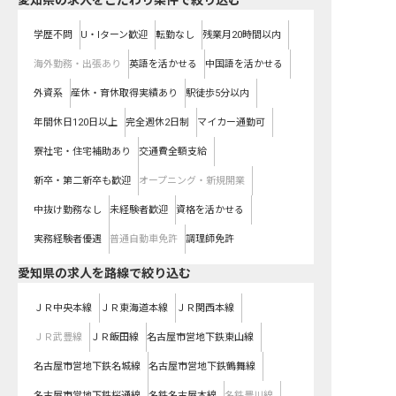
愛知県の求人をこだわり条件で絞り込む
学歴不問
U・Iターン歓迎
転勤なし
残業月20時間以内
海外勤務・出張あり
英語を活かせる
中国語を活かせる
外資系
産休・育休取得実績あり
駅徒歩5分以内
年間休日120日以上
完全週休2日制
マイカー通勤可
寮社宅・住宅補助あり
交通費全額支給
新卒・第二新卒も歓迎
オープニング・新規開業
中抜け勤務なし
未経験者歓迎
資格を活かせる
実務経験者優遇
普通自動車免許
調理師免許
愛知県
の求人を路線で絞り込む
ＪＲ中央本線
ＪＲ東海道本線
ＪＲ関西本線
ＪＲ武豊線
ＪＲ飯田線
名古屋市営地下鉄東山線
名古屋市営地下鉄名城線
名古屋市営地下鉄鶴舞線
名古屋市営地下鉄桜通線
名鉄名古屋本線
名鉄豊川線