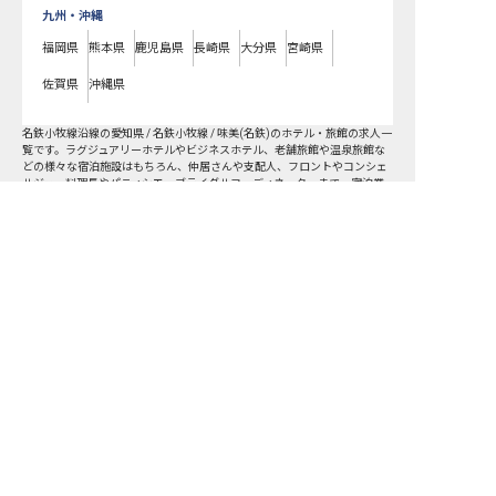
九州・沖縄
福岡県
熊本県
鹿児島県
長崎県
大分県
宮崎県
佐賀県
沖縄県
名鉄小牧線
沿線の愛知県 / 名鉄小牧線 / 味美(名鉄)
のホテル・旅館の求人一
覧です。ラグジュアリーホテルやビジネスホテル、老舗旅館や温泉旅館な
どの様々な宿泊施設はもちろん、仲居さんや支配人、フロントやコンシェ
ルジュ、料理長やパティシエ、ブライダルコーディネーターまで、宿泊業
界のあらゆる職種の求人をご用意しています。気になるホテル・旅館の求
人があれば、まずはご登録いただくか電話やメールでお問い合わせくださ
転職サポートに申し込む
無料
い。味美(名鉄)駅周辺のホテル・旅館の求人/採用情報に精通したキャリア
アドバイザーが、あなたに最適な求人をご紹介いたします。味美(名鉄)駅
周辺のホテル・旅館の求人・就職・転職なら【おもてなしHR】