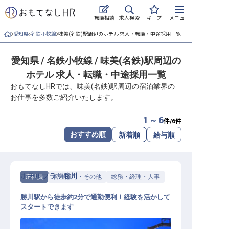
求人検索
転職相談
キープ
メニュー
愛知県
名鉄小牧線
味美(名鉄)駅周辺のホテル 求人・転職・中途採用一覧
ログイン
愛知県 / 名鉄小牧線 / 味美(名鉄)駅周辺の
求人・施設を探す
ホテル 求人・転職・中途採用一覧
キープした求人
おもてなしHRでは、味美(名鉄)駅周辺の宿泊業界の
お仕事を多数ご紹介いたします。
就職・転職 合同説明会
1 ~ 6
件/
6
件
おもてなしHRについて
おすすめ順
新着順
給与順
ご利用の流れ
ホテルプラザ勝川
正社員
管理部門・その他
総務・経理・人事
よくある質問
勝川駅から徒歩約2分で通勤便利！経験を活かして
ホテル・宿泊業界情報コラム
スタートできます