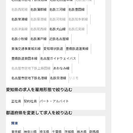
名鉄西尾線
名鉄蒲郡線
名鉄三河線
名鉄豊田線
名鉄常滑線
名鉄築港線
名鉄河和線
名鉄知多新線
名鉄津島線
名鉄尾西線
名鉄犬山線
名鉄広見線
名鉄小牧線
名鉄瀬戸線
近鉄名古屋線
東海交通事業城北線
愛知環状鉄道
豊橋鉄道渥美線
豊橋鉄道東田本線
名古屋ガイドウェイバス
名古屋市営地下鉄上飯田線
あおなみ線
名古屋市営地下鉄名港線
名鉄空港線
リニモ
愛知県の求人を雇用形態で絞り込む
正社員
契約社員
パート・アルバイト
都道府県を変更して求人を絞り込む
関東
東京都
神奈川県
埼玉県
千葉県
茨城県
栃木県
群馬県