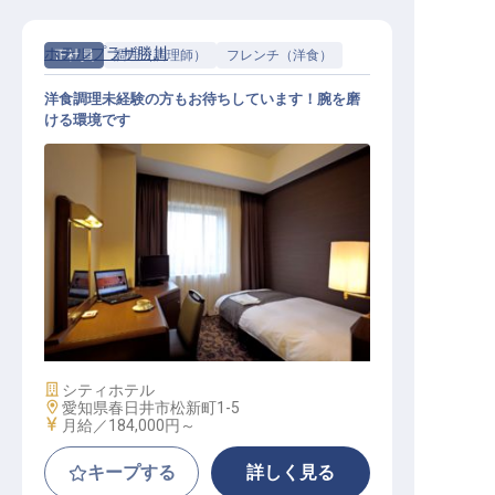
ホテルプラザ勝川
正社員
調理（調理師）
フレンチ（洋食）
洋食調理未経験の方もお待ちしています！腕を磨
ける環境です
洋食調理
施設業態
シティホテル
勤務地
愛知県春日井市松新町1-5
給与
月給／184,000円～
キープする
詳しく見る