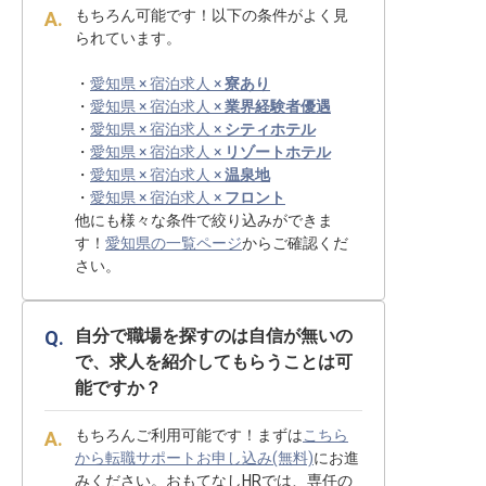
もちろん可能です！以下の条件がよく見
られています。
・
愛知県 × 宿泊求人 ×
寮あり
・
愛知県 × 宿泊求人 ×
業界経験者優遇
・
愛知県 × 宿泊求人 ×
シティホテル
・
愛知県 × 宿泊求人 ×
リゾートホテル
・
愛知県 × 宿泊求人 ×
温泉地
・
愛知県 × 宿泊求人 ×
フロント
他にも様々な条件で絞り込みができま
す！
愛知県の一覧ページ
からご確認くだ
さい。
自分で職場を探すのは自信が無いの
で、求人を紹介してもらうことは可
能ですか？
もちろんご利用可能です！まずは
こちら
から転職サポートお申し込み(無料)
にお進
みください。おもてなしHRでは、専任の