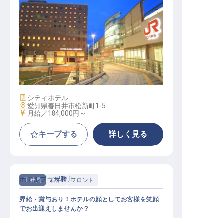
転職サポートに申し込む
無料
採用をお考えの企業様へ
管理部門スタッフ
施設業態
シティホテル
勤務地
愛知県春日井市松新町1-5
給与
月給／184,000円～
キープする
詳しく見る
ホテルプラザ勝川
正社員
宿泊
フロント
昇給・賞与あり！ホテルの顔としてお客様を笑顔
でお出迎えしませんか？