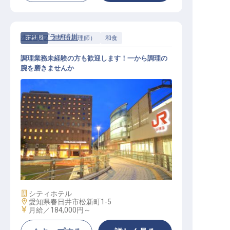
ホテルプラザ勝川
正社員
調理（調理師）
和食
調理業務未経験の方も歓迎します！一から調理の
腕を磨きませんか
和食調理
施設業態
シティホテル
勤務地
愛知県春日井市松新町1-5
給与
月給／184,000円～