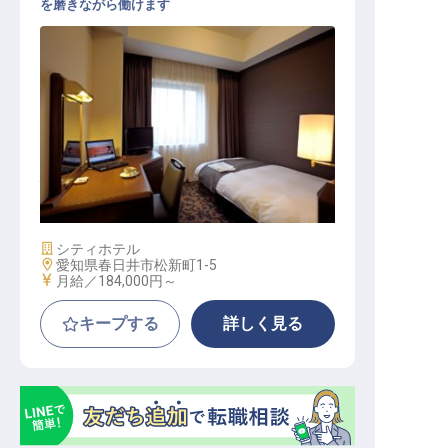
を磨きながら働けます
パティシエ
施設業態
シティホテル
勤務地
愛知県春日井市松新町1-5
給与
月給／184,000円～
キープする
詳しく見る