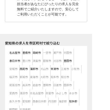
担当者があなたにぴったりの求人を完全
無料でご紹介いたしますので、安心して
ご利用いただくことが可能です。
愛知県の求人を市区町村で絞り込む
名古屋市
豊橋市
岡崎市
一宮市
瀬戸市
半田市
春日井市
豊川市
津島市
碧南市
刈谷市
豊田市
安城市
西尾市
蒲郡市
犬山市
常滑市
江南市
小牧市
稲沢市
新城市
東海市
大府市
知多市
知立市
尾張旭市
高浜市
岩倉市
豊明市
日進市
田原市
愛西市
清須市
北名古屋市
弥富市
みよし市
あま市
長久手市
愛知郡
西春日井郡
丹羽郡
海部郡
知多郡
額田郡
北設楽郡