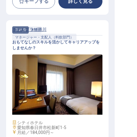
キープする
詳しく見る
ホテルプラザ勝川
正社員
料飲
マネージャー・支配人（料飲部門）
おもてなしのスキルを活かしてキャリアアップを
しませんか？
レストランスタッフマネージャー
施設業態
シティホテル
勤務地
愛知県春日井市松新町1-5
給与
月給／184,000円～