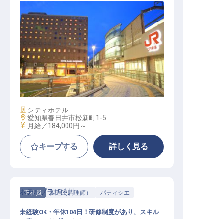
フロントスタッフ
施設業態
シティホテル
勤務地
愛知県春日井市松新町1-5
給与
月給／184,000円～
キープする
詳しく見る
ホテルプラザ勝川
正社員
調理（調理師）
パティシエ
未経験OK・年休104日！研修制度があり、スキル