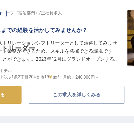
・チーフ（宿泊部門）
/
正社員
求人
門）
れまでの経験を活かしてみませんか？
ストリレーションシフトリーダーとして活躍してみませ
フトリーダー
ート業務ができるため、スキルを発揮できる環境です。
とができます。2023年12月にグランドオープンする
りと過ごせる全113室の客室や心身共にリラックスできるイ
ホテル
パを備えているホテルです。※この求人は2023年11月
らふ1条3丁目204番地19
給与
月給／240,000円～
る
この求人を詳しくみる