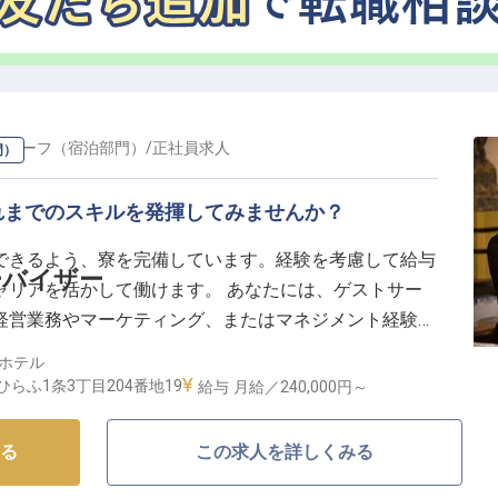
活をサポート】
練を通じて、次世代のおもてなしを担う人材育成にも貢
収入に加え、住宅手当や年2回の賞与、年1回の昇給で、あ
・チーフ（宿泊部門）
/
正社員
求人
門）
引制度も充実しており、安心して長く働ける環境です。
を活かし、国際色豊かなお客様をお迎えください。
れまでのスキルを発揮してみませんか？
できるよう、寮を完備しています。経験を考慮して給与
ーバイザー
ャリアを活かして働けます。 あなたには、ゲストサー
経営業務やマーケティング、またはマネジメント経験の
「MUWA NISEKO」は、ニセコの自然を感じなが
ホテル
リフレッシュできるホテルです。※この求人は2023年
らふ1条3丁目204番地19
給与
月給／240,000円～
る
この求人を詳しくみる