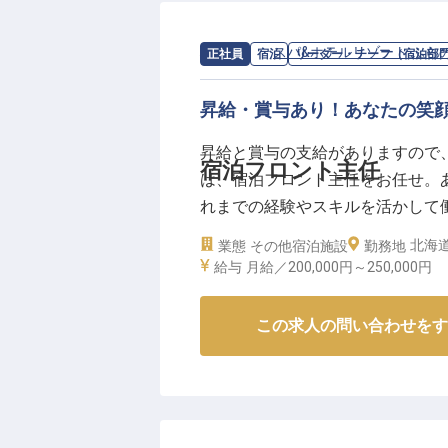
求人情報：
スパ&ホテルリゾート ふら
正社員
宿泊
リーダー・チーフ（宿泊部
昇給・賞与あり！あなたの笑
昇給と賞与の支給がありますので
宿泊フロント主任
は、宿泊フロント主任をお任せ。
れまでの経験やスキルを活かして
ールは快適なホテルステイのため
北海
業態
その他宿泊施設
勤務地
風呂、和洋の大浴場、全室マウン
給与
月給／200,000円～
250,000円
この求人は2023年8月22日時点の
この求人の問い合わせをす