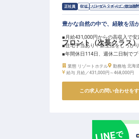
求人情報：
ニッコースタイルニセコHAN
正社員
宿泊
リーダー・チーフ（宿泊部
ます。
お客様の心に残る感動を一緒に創
豊かな自然の中で、経験を活
ーー【安心の環境で、あなたのキ
■月給431,000円からの高収入で安
当施設では、スタッフが安心して
フロント（次長クラス
■住宅手当あり！新生活をしっか
月2,000円から利用できる寮を
■年間休日114日、週休二日制で
できます。
■昇給年1回、賞与年2回で頑張り
北海道
業態
リゾートホテル
社会保険完備はもちろん、育児・
勤務地
給与
月給／431,000円～
468,000円
主任として、食事処のサービス管
ーー【ニセコの地で育む、心温ま
ャリアアップを目指せる環境です
北海道ニセコの豊かな自然に囲ま
この求人の問い合わせをす
年間休日110日でプライベートも
か。
か。
フロント次長として、お客様を温
※2026年03月06日時点の情報です
けるお仕事です。
宿泊部門のマネジメントやSOP
し、チームと共に成長できる環境