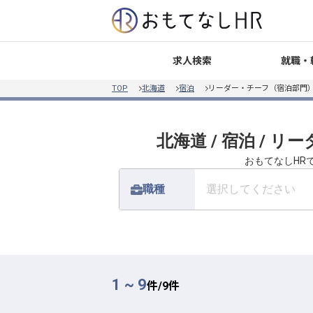
就職・
求人検索
TOP
北海道
宿泊
リーダー・チーフ（宿泊部門）
北海道 / 宿泊 /
おもてなしHR
職種
選択してください
1 ~ 9
件/
9
件