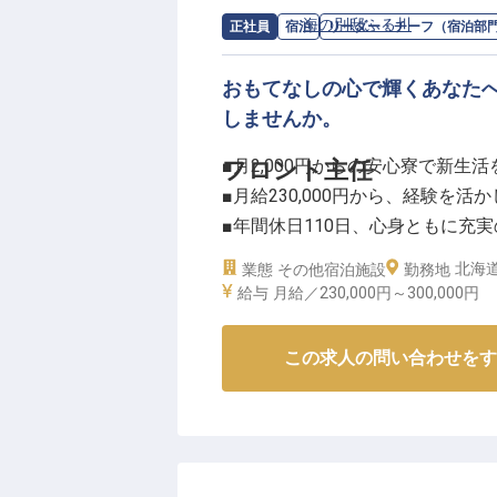
求人情報：
海の別邸ふる川
の
リーダー
正社員
宿泊
リーダー・チーフ（宿泊部
おもてなしの心で輝くあなた
しませんか。
■月2,000円からの安心寮で新生活
フロント主任
■月給230,000円から、経験を活
■年間休日110日、心身ともに充
■おもてなしの心を育む、主任と
北海道
業態
その他宿泊施設
勤務地
給与
月給／230,000円～
300,000円
ーー【海辺の宿で紡ぐ、心温まる
お客様にとって忘れられないひと
この求人の問い合わせをす
しを提供しています。
海が織りなす美しい景色の中で、
する。
そんな温かいサービスを通じて、
和食会席や和定食の提供を通じて