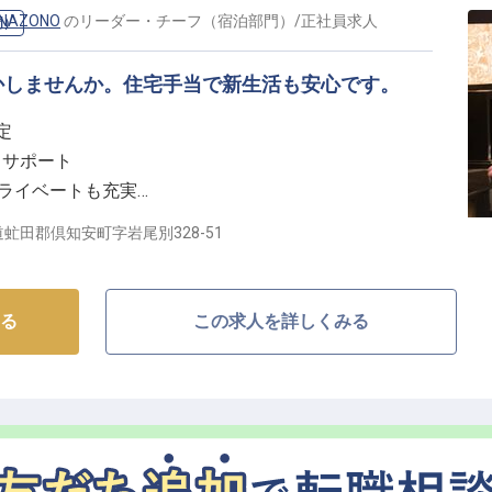
AZONO
の
リーダー・チーフ（宿泊部門）
/
正社員
求人
門）
り上げていきましょう。
かしませんか。住宅手当で新生活も安心です。
ャリアを育む】
定
長く働ける環境を大切にしています。
）
りサポート
完備しており、新しい土地での生活もスムーズにスタート
プライベートも充実
を評価
虻田郡倶知安町字岩尾別328-51
介護休業制度や資格取得補助制度も充実。
理や社員教育を通じて、マネジメントスキルを磨き、キ
るおもてなし】
。
れた地で、お客様に忘れられない滞在を提供しません
る
この求人を詳しくみる
充実させながら、おもてなしのプロとして成長しません
かくお迎えし、最高の笑顔とサービスでおもてなしを届
作成など、あなたの経験とリーダーシップを存分に発揮
がここにあります。