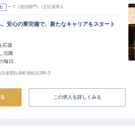
・チーフ（宿泊部門）
/
正社員
求人
門）
へ。安心の寮完備で、新たなキャリアをスタート
を応援
かし活躍
実の毎日
して成長
白老郡白老町虎杖浜289-3
おもてなし】
ときを創造するため、私たちは日々心を込めておもてな
る
この求人を詳しくみる
お客様一人ひとりに寄り添い、細やかな気配りを大切に
お客様の笑顔を引き出すことが私たちの喜びです。
、日本の伝統的なおもてなしの心を深く学ぶことができ