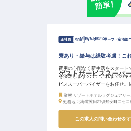
ーー【キャリアアップと安心の生
チームの指揮、労務管理、教育訓
献できます。
月給431,000円からの安定した
なたの頑張りをしっかりと評価。
求人情報：
MUWA NISEKO
の
リーダー
正社員
宿泊
リーダー・チーフ（宿泊部
社会保険完備やホテル施設社員割
日本語とビジネスレベルの英語力
寮あり・給与は経験考慮！こ
※2026年03月31日時点の情報です
費用の心配なく新生活をスタート
ゲストサービススーパ
を決定しますので、これまでのキ
ビススーパーバイザーをお任せ。
ある方は即戦力として活躍できます。
業態
リゾートホテル
ラグジュアリー
ら、プライベートスパにて心身共に
北海道虻田郡俱知安町ニセコひ
勤務地
11月22日時点の情報です
この求人の問い合わせをす