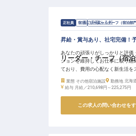
お客様一人ひとりに寄り添い、細
ンです。
求人情報：
海の別邸ふる川
の
リーダー
正社員
宿泊
リーダー・チーフ（宿泊部
あなたのホスピタリティ精神を存
昇給・賞与あり、社宅完備！
ーー【成長を支える温かい職場環
私たちは、働くスタッフが安心し
あなたの頑張りがしっかりと評価
寮完備で、遠方からのご応募も安
リーダー・チーフ（宿泊部
ションを維持してお仕事に取り組
赴任旅費の支給（条件有）もあり
ており、費用の心配なく新生活を
年間休日114日以上、各種休暇制
海道の大自然を体験できる「海の
北海道
業態
その他宿泊施設
ます。
勤務地
ような宿を目指し、スタッフひと
給与
月給／210,698円～
225,275円
経験豊富な方はもちろん、これか
人は2022年1月7日時点の情報です
スタッフ教育にも力を入れ、あな
この求人の問い合わせをす
考えています。
※2026年04月13日時点の情報です