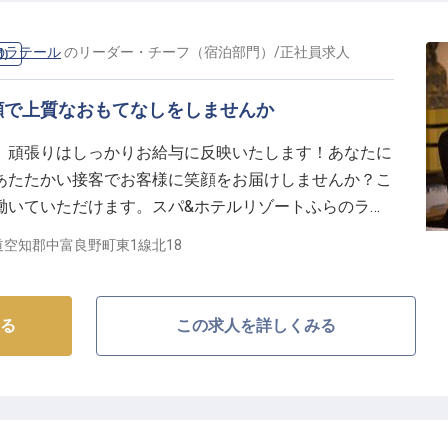
のラテール
の
リーダー・チーフ（宿泊部門）
/
正社員
求人
門）
顔で上質なおもてなしをしませんか
、頑張りはしっかりお給与に反映いたします！あなたに
あたたかい接客でお客様に笑顔をお届けしませんか？こ
働いていただけます。スパ&ホテルリゾートふらのラテ
ワンランク上のおもてなしをご提供。山並みを望む露天
道空知郡中富良野町東1線北18
トビューのお部屋でゆったりくつろげるホテルです。※
情報です
る
この求人を詳しくみる