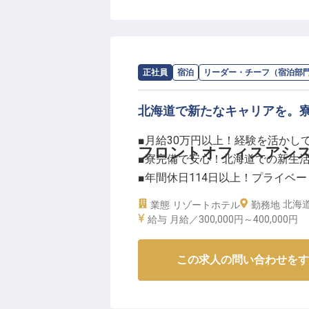
求人情報：
シャレーアイビー定山渓
の
正社員
宿泊
リーダー・チーフ（宿泊部
北海道で新たなキャリアを。
■月給30万円以上！経験を活かし
フロントオフィスアシ
■寮完備で安心！北海道での新生
■年間休日114日以上！プライベ
■充実の福利厚生！長く安心して
北海道
業態
リゾートホテル
勤務地
給与
月給／300,000円～
400,000円
ーー【お客様の心に残るおもてな
北海道の豊かな自然に囲まれた地
この求人の問い合わせをす
す。
フロントオフィスアシスタントマ
アウトまでをスムーズにサポート