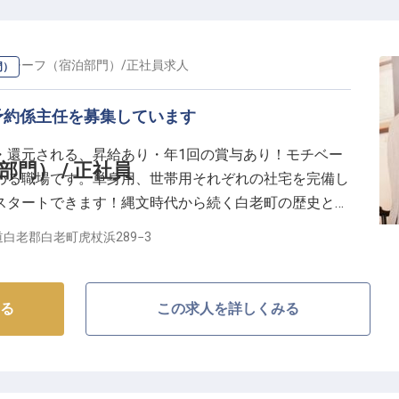
やかな気配りで感動を届ける、やりがいのあるポジショ
・チーフ（宿泊部門）
/
正社員
求人
門）
分に発揮し、お客様の笑顔を創造しませんか。
予約係主任を募集しています
境】
て長く活躍できる環境づくりに力を入れています。
・還元される、昇給あり・年1回の賞与あり！モチベー
心。
門） / 正社員
める職場です。単身用、世帯用それぞれの社宅を完備し
、新しいスタートをサポートします。
スタートできます！縄文時代から続く白老町の歴史と北
度も充実しており、プライベートも大切にしながら働け
別邸ふる川」は、いつ訪れても驚きや発見を感じられる
白老郡白老町虎杖浜289−3
り一人がサービスの改善に取り組んでいます。※この求
らキャリアアップを目指したい方も歓迎。
たの成長を温かく見守り、共に未来を築いていきたいと
る
この求人を詳しくみる