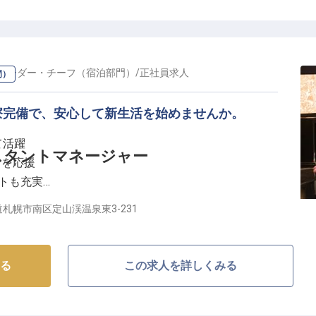
リーダー・チーフ（宿泊部門）
/
正社員
求人
門）
寮完備で、安心して新生活を始めませんか。
て活躍
スタントマネージャー
活を応援
ートも充実
働ける環境
札幌市南区定山渓温泉東3-231
しを】
で、お客様に心温まるおもてなしを提供するお仕事で
る
この求人を詳しくみる
ネージャーとして、お客様のチェックインからチェック
し、忘れられない滞在を演出してください。