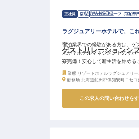
求人情報：
MUWA NISEKO
の
リーダー
正社員
宿泊
リーダー・チーフ（宿泊部
ラグジュアリーホテルで、こ
宿泊業界での経験がある方は、ゲ
ゲストリレーションシ
んか？ホテルマネジメントのサポ
寮完備！安心して新生活を始めるこ
「MUWA NISEKO」。ゆっく
業態
リゾートホテル
ラグジュアリー
ンフィニティ温泉、プライベートス
北海道虻田郡俱知安町ニセコひ
勤務地
22日時点の情報です
この求人の問い合わせをす