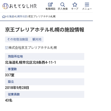
求人検索
転職相談
キープ
メニュー
北海道
札幌市北区
京王プレリアホテル札幌
ログイン
京王プレリアホテル札幌
の施設情報
求人・施設を探す
その他宿泊施設
観光地
キープした求人
株式会社京王プレリアホテル札幌
就職・転職 合同説明会
施設所在地
北海道札幌市北区北8条西4-11-1
おもてなしHRについて
客室数
337室
ご利用の流れ
設立
よくある質問
2018年9月28日
従業員数
ホテル・宿泊業界情報コラム
43名