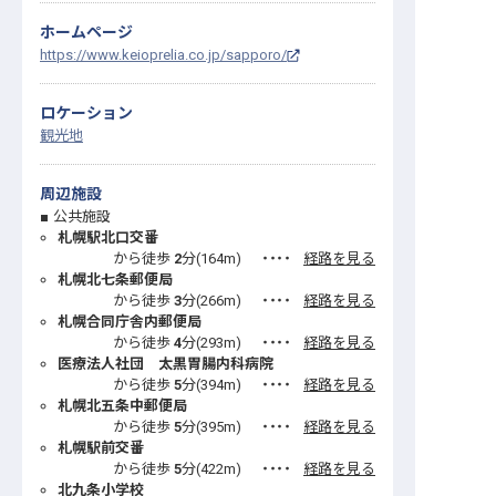
ホームページ
https://www.keioprelia.co.jp/sapporo/
ロケーション
観光地
周辺施設
公共施設
札幌駅北口交番
から徒歩
2
分(
164
m)
・・・・
経路を見る
札幌北七条郵便局
から徒歩
3
分(
266
m)
・・・・
経路を見る
札幌合同庁舎内郵便局
から徒歩
4
分(
293
m)
・・・・
経路を見る
医療法人社団 太黒胃腸内科病院
から徒歩
5
分(
394
m)
・・・・
経路を見る
札幌北五条中郵便局
から徒歩
5
分(
395
m)
・・・・
経路を見る
札幌駅前交番
から徒歩
5
分(
422
m)
・・・・
経路を見る
北九条小学校