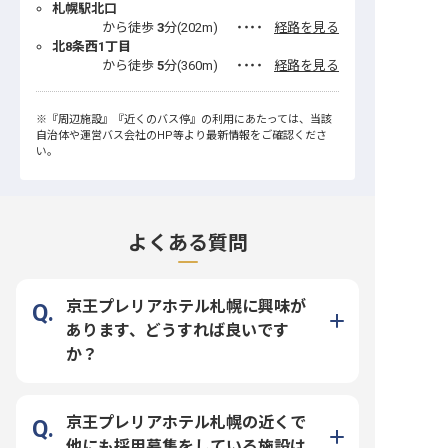
札幌駅北口
から徒歩
3
分(
202
m)
・・・・
経路を見る
北8条西1丁目
から徒歩
5
分(
360
m)
・・・・
経路を見る
※
『周辺施設』
『近くのバス停』
の利用にあたっては、当該
自治体や運営バス会社のHP等より最新情報をご確認くださ
い。
よくある質問
京王プレリアホテル札幌に興味が
あります、どうすれば良いです
か？
京王プレリアホテル札幌の近くで
他にも採用募集をしている施設は