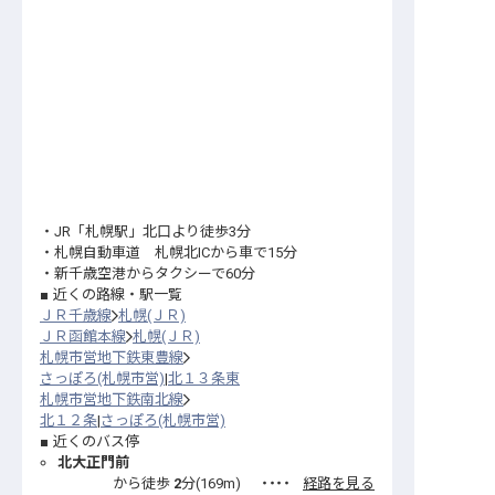
・JR「札幌駅」北口より徒歩3分
・札幌自動車道 札幌北ICから車で15分
・新千歳空港からタクシーで60分
近くの路線・駅一覧
ＪＲ千歳線
札幌(ＪＲ)
ＪＲ函館本線
札幌(ＪＲ)
札幌市営地下鉄東豊線
さっぽろ(札幌市営)
北１３条東
札幌市営地下鉄南北線
北１２条
さっぽろ(札幌市営)
近くのバス停
北大正門前
から徒歩
2
分(
169
m)
・・・・
経路を見る