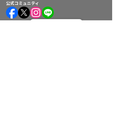
公式コミュニティ
転職フルサポート実施中！
株式会社ネクストビート運営サービス
サポートに申し込む
保育業界の求職者様向けサービス
保育士バンク！ - 日本最大級。保育士・幼稚園教諭向け転職支
援サイト
保育士バンク！新卒 - 保育士・幼稚園教諭を目指す「学生向
け」就職活動情報サイト
法人様向けサービス
保育士バンク！コネクト - 保育施設向けの業務支援システム
保育士バンク！パレット - 保育施設専門の職員マネジメントツ
ール
保育士バンク！ウェブパック - 保育施設向けホームページ制作
保育士バンク！総研 - 保育園経営や保育の実務に活かせる有益
な情報発信サイト
育児者様向けサービス
KIDSNA STYLE - 「育てるを考える」子育て情報メディア
KIDSNAシッター - ベビーシッターサービス