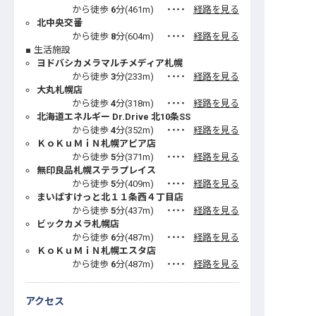
から徒歩
6
分(
461
m)
・・・・
経路を見る
北中央交番
から徒歩
8
分(
604
m)
・・・・
経路を見る
生活施設
ヨドバシカメラマルチメディア札幌
から徒歩
3
分(
233
m)
・・・・
経路を見る
大丸札幌店
から徒歩
4
分(
318
m)
・・・・
経路を見る
北海道エネルギー Dr.Drive 北10条SS
から徒歩
4
分(
352
m)
・・・・
経路を見る
ＫｏＫｕＭｉＮ札幌アピア店
から徒歩
5
分(
371
m)
・・・・
経路を見る
無印良品札幌ステラプレイス
から徒歩
5
分(
409
m)
・・・・
経路を見る
まいばすけっと北１１条西４丁目店
から徒歩
5
分(
437
m)
・・・・
経路を見る
ビックカメラ札幌店
から徒歩
6
分(
487
m)
・・・・
経路を見る
ＫｏＫｕＭｉＮ札幌エスタ店
から徒歩
6
分(
487
m)
・・・・
経路を見る
アクセス