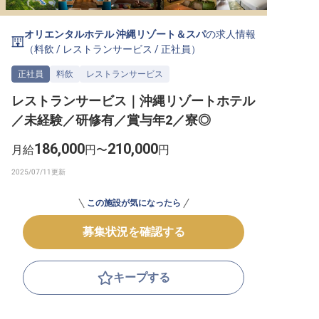
転職サポートに申し込む
無料
オリエンタルホテル 沖縄リゾート＆スパ
の求人情報
（
料飲
/
レストランサービス
/
正社員
）
採用をお考えの企業様へ
正社員
料飲
レストランサービス
レストランサービス｜沖縄リゾートホテル
／未経験／研修有／賞与年2／寮◎
186,000
210,000
月給
円〜
円
この施設が気になったら
募集状況を確認する
キープする