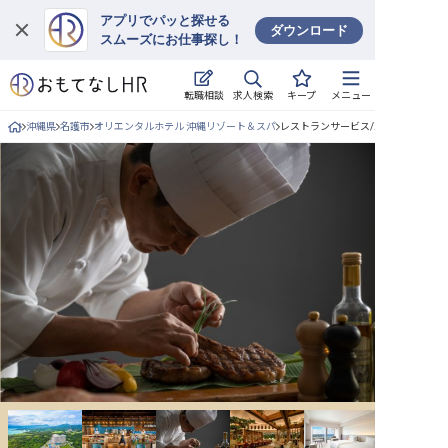
アプリでパッと探せる
ダウンロード
スムーズにお仕事探し！
ログイン
求人検索
転職相談
キープ
メニュー
求人・施設を探す
沖縄県
名護市
オリエンタルホテル 沖縄リゾート＆スパ
レストランサービス/正社員の求人詳
キープした求人
就職・転職 合同説明会
おもてなしHRについて
ご利用の流れ
よくある質問
ホテル・宿泊業界情報コラム