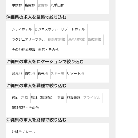
中頭郡
島尻郡
宮古郡
八重山郡
沖縄県の求人を業態で絞り込む
シティホテル
ビジネスホテル
リゾートホテル
ラグジュアリーホテル
観光地旅館
温泉地旅館
高級旅館
その他宿泊施設
運営・その他
沖縄県の求人をロケーションで絞り込む
温泉地
市街地
観光地
スキー場
リゾート地
沖縄県の求人を職種で絞り込む
宿泊
料飲
調理（調理師）
客室
施設管理
ブライダル
管理部門・その他
沖縄県
の求人を路線で絞り込む
沖縄モノレール