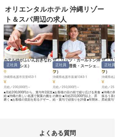
ンーコンチネンタル棟を含む4棟の
業務に挑戦できます。マルチタスク
まれた環境で、お客様に
宿泊棟を備え、各客室のバルコニー
オリエンタルホテル 沖縄リゾー
環境で、あなたの才能を最大限に発
ときを提供するお仕事です
からはエメラルドグリーンのマエサ
揮してください。正社員として安定
サービスを通じて、お客
トビーチが広がる上質なリゾート空
したキャリアを築きながら、リゾー
や大切な時間を彩り、心
ト＆スパ周辺の求人
間が魅力です。 ◆ 快適な島暮らし
トライフを満喫しませんか？※2024
体験を創造します。 おも
を支える IHGの安心待遇 ◆ ・年間
年10月09日時点の情報です
心を大切にし、お客様一
休日120日 ・1食300円の社員食堂
寄り添った温かいサービ
・ホテル宿泊および料飲施設の優待
ることで、あなた自身の
制度 ・単身寮あり（空室状況によ
られるでしょう。 美しい
り応相談） ・OJTを中心にした研
で、お客様の笑顔を直接
修・育成制度が充実 働く人のキャ
びを日々感じながら働けます
リア形成と生活の両面を大切にする
ー【安定した環境で、あ
環境が整っています。 ◆ お食事の
リアを築く】 正社員とし
時間に、あなたのサービスで彩りを
で、月給204,000円か
◆ 当ホテルには、コンセプトや雰
収入が保証されています。
囲気が異なる複数のレストランがあ
険も完備されており、安
ホテルゆがふいんおきなわ
ザ・リッツ・カールトン沖
ザ・リッツ・カー
ります。 ライブキッチンで繰り広
的なキャリアを築ける環
正社員
正社員
正社員
（
パティシエ
）
縄
（
副料理長・スーシェ
縄
（
副料理長・ス
げられるシェフの技とアイデアを、
シフト制勤務により、プ
レストランサービスとしてゲストへ
の時間も大切にしながら
フ
）
フ
）
お届けするのがあなたの役割です。
経験は問いません。 お客
国内のみならず海外からのゲストも
沖縄県名護市宮里453-1
沖縄県名護市喜瀬1343-1
「おもてなしの心」を何
沖縄県名護市喜瀬1343-1
多く訪れるため、世界基準のサービ
しています。 未経験の方
スに触れながら、どこでも通用する
輩スタッフが丁寧にサポ
月給／200,000円～
月給／250,000円～
月給／250,000円～
ホスピタリティスキル を身につけ
ので、安心して新しい一
ることができます。
してください。
■月給200,000円から、賞与年2回支
■お客様の目の前で繰り広げる美食
■沖縄の美しいロケーシ
給 ■沖縄の美しい名護で製菓の腕を
の舞台 ■月給250,000円以上、昇
振るう喜び ■月給250,0
磨く ■お客様の笑顔を彩るデザート
給・賞与で頑張りを評価 ■年間休日
昇給賞与で安定した生活 
を創造 ■年間休日108日、育児支援
115日、プライベートも充実できる
115日、プライベートも
も充実 ーー【沖縄の自然と調和す
■一流の環境でスキルアップ、キャ
環境 ■お客様の心に残る
るおもてなしの心】 ホテルゆがふ
リア形成を支援 ーー【お客様との
タリアンを創造する ーー【沖縄の
いんおきなわは、沖縄名護の豊かな
絆を深める美食の舞台】 沖縄の美
自然が育む、おもてなし
自然に囲まれたロケーションで、お
しい自然に囲まれた当施設で、お客
沖縄の豊かな自然に囲ま
客様に心安らぐひとときを提供して
様の目の前で繰り広げられる鉄板焼
で、お客様に最高の食体
います。 製菓担当として、朝食か
きの舞台を共に創りませんか。 お
ませんか。 私たちは、訪
らディナー、特別なウェディングま
客様との温かい会話を楽しみなが
ての方々に心温まるおも
よくある質問
で、幅広いシーンで彩り豊かなデザ
ら、厳選された食材を最高の技術で
けたいと願っています。 
ートを創造していただきます。 一
調理し、五感に響く感動体験を提供
手から生まれるイタリア