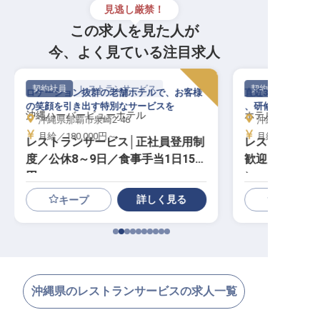
見逃し厳禁！
この求人を見た人が
今、よく見ている注目求人
契約社員
レストランサービス
契約社員
ロケーション抜群の老舗ホテルで、お客様
直近3年で8名の
の笑顔を引き出す特別なサービスを
、研修制度が充実
沖縄ハーバービューホテル
ホテル ロコアナ
沖縄県那覇市泉崎2-46
沖縄県那覇市松尾
月給／180,000円～
月給／182,87
レストランサービス│正社員登用制
レストランサー
度／公休8～9日／食事手当1日150
歓迎／年休11
円
）
詳しく見る
キープ
沖縄県のレストランサービスの求人一覧