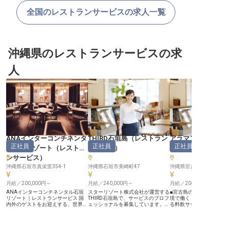
全国のレストランサービスの求人一覧
沖縄県のレストランサービスの求
人
ANAインターコンチネンタ
THIRD石垣島
（
レストラン
アラマンダスプレ
正社員
正社員
正社員
ル石垣リゾート
（
レストラ
サービス
）
（
レストランサー
ンサービス
）
沖縄県石垣市真栄里354-1
沖縄県石垣市美崎町47
沖縄県宮古島市 上野宮国97
月給／200,000円～
月給／240,000円～
月給／204,000円～
ANAインターコンチネンタル石垣
スターリゾート株式会社が運営する
■宮古島の美しい自然に
リゾート｜レストランサービス 国
THIRD石垣島で、サービスのプロフ
境で働く ■お客様の特別
内外のゲストをお迎えする、世界的
ェッショナルを募集しています。月
る料飲サービス ■月給204
ホスピタリティブランド IHGホテ
給240,000円～、スキルに応じた昇
らの安定した収入 ■社会
ルズ&リゾーツのリゾートホテル
給あり。美しい石垣島で、カフェ内
安心して長く働ける環境 ーー【宮
で、特別な石垣島体験を一緒に届け
でのオーダー処理や新メニュー開
古島が育む、心温まるお
てみませんか。 国内初のクラブイ
発、在庫・コスト管理など、多様な
宮古島の豊かな自然と美