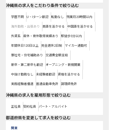
沖縄県の求人をこだわり条件で絞り込む
学歴不問
U・Iターン歓迎
転勤なし
残業月20時間以内
海外勤務・出張あり
英語を活かせる
中国語を活かせる
外資系
産休・育休取得実績あり
駅徒歩5分以内
年間休日120日以上
完全週休2日制
マイカー通勤可
寮社宅・住宅補助あり
交通費全額支給
新卒・第二新卒も歓迎
オープニング・新規開業
中抜け勤務なし
未経験者歓迎
資格を活かせる
実務経験者優遇
普通自動車免許
調理師免許
沖縄県の求人を雇用形態で絞り込む
正社員
契約社員
パート・アルバイト
都道府県を変更して求人を絞り込む
関東