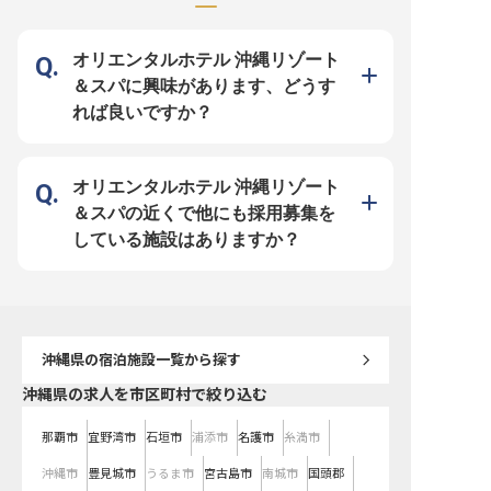
つひとつのお菓子に真心を込め、お
します。 お客様の笑顔と「美味し
様の旅の思い出を一層輝
客様の記憶に残る感動を演出するこ
い」の一言が、何よりの喜びとなる
られない感動を創造します
とが、私たちのおもてなしの心で
おもてなしの心を大切にしていま
い景色の中で、あなたの
す。 沖縄の食材を活かした、ここ
す。 あなたの技術と情熱で、忘れ
熱を存分に発揮し、お客
オリエンタルホテル 沖縄リゾート
でしか味わえないスイーツで、お客
られないひとときを演出してくださ
咲かせてください。 ーー【経験を
様の旅をより一層特別なものにして
い。 ーー【一流の環境で磨く、あ
活かし、共に成長するキ
＆スパに興味があります、どうす
ください。 ーー【製菓のプロとし
なたのキャリア】 経験豊富な方を
ス】 これまでのイタリア
て成長できる温かい職場】 当ホテ
優遇し、一流ホテルならではの洗練
験を活かし、スーシェフ
れば良いですか？
ルでは、製菓担当スタッフとして、
されたビジネスマナーや調理技術を
ムを牽引する重要な役割
あなたのスキルと情熱を存分に発揮
さらに高めることができる環境で
ただきます。 私たちは、
できる環境が整っています。 経験
す。 キャリアアップを目指す方に
一人ひとりの成長を大切
豊富な先輩スタッフと共に、デザー
は、成長を後押しする研修制度や評
いを尊重し高め合う文化
トの製造から盛り付け、新メニュー
価体制が整っており、あなたの努力
ます。 年間休日115日と
の開発まで、幅広い業務に携わりな
が正当に評価されます。 年間休日
暇制度で、心身ともにリ
オリエンタルホテル 沖縄リゾート
がら専門性を高めることができま
115日とプライベートも充実させな
しながら長く活躍できる
す。 年間休日108日やバースデー休
がら、安定した環境で長く活躍でき
安定した月給250,000
＆スパの近くで他にも採用募集を
暇、育児支援制度など、プライベー
る職場です。 私たちと共に、お客
と昇給・賞与で、安心し
トも大切にしながら長く安心して働
様に最高の感動をお届けしましょ
を築いていけるでしょう。 
している施設はありますか？
ける福利厚生も充実。 沖縄で製菓
う。 ※2026年03月06日時点の情報
年03月06日時点の情報で
のキャリアを築き、お客様に最高の
です
喜びを届ける喜びを共に分かち合い
ましょう。
沖縄県
の宿泊施設一覧から探す
沖縄県の求人を市区町村で絞り込む
那覇市
宜野湾市
石垣市
浦添市
名護市
糸満市
沖縄市
豊見城市
うるま市
宮古島市
南城市
国頭郡