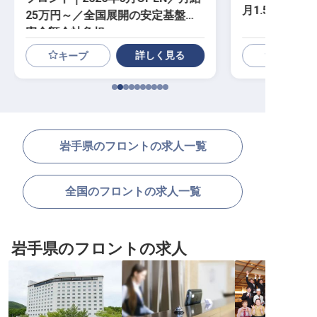
月1.5万～／
25万円～／全国展開の安定基盤／
寮全額会社負担
詳しく見る
キープ
岩手県のフロントの求人一覧
全国のフロントの求人一覧
岩手県のフロントの求人