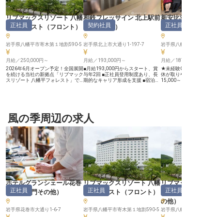
リブマックスリゾート 八幡
相鉄フレッサイン 北上駅前
新安比温泉静流閣
正社員
契約社員
正社員
平フォレスト
（
フロント
）
（
フロント
）
ト
）
岩手県八幡平市寄木第１地割590-5
岩手県北上市大通り1-197-7
岩手県八幡平市叺田43-1
月給／250,000円～
月給／193,000円～
月給／187,000円～
2026年6月オープン予定！全国展開
■月給193,000円からスタート、賞
★未経験OK！ ★残業少
を続ける当社の新拠点「リブマック
与年2回 ■正社員登用制度あり、長
休が取りやすい◎ ★単身
スリゾート 八幡平フォレスト」で
期的なキャリア形成を支援 ■宿泊割
15,000～、賄いあり（1
オープニングフロント募集！ 東北
引制度で、お得にホテルを利用可能
★誕生月には宿泊券プレ
の名峰・八幡平の麓。豊かな自然と
■多様な休暇制度で、プライベート
★勤務時間外は”美人の湯
温泉に囲まれた立地に、新しいリゾ
も充実 ーー【お客様に寄り添うお
高い強塩泉に入り放題！ 東北自動
ートホテルが誕生します。新規開業
もてなしの心】 お客様の旅の思い
車道・安代ICより車で約
ならではの裁量と達成感を味わいな
出を彩る、温かいおもてなしを大切
安比温泉 静流閣」では、
がら、お客様の到着の安堵から滞在
風の季周辺の求人
にしています。 チェックイン・ア
ントを募集中！ チェックイン・ア
中の旅の提案、お見送りまで、記憶
ウト業務はもちろん、お客様からの
ウトなどのフロント業務
に残るひとときを演出する仕事で
様々なお問い合わせにも丁寧に対応
約受付もお任せします。
す。ゼロから職場を作り上げるオー
し、快適な滞在をサポートしてくだ
ロー体制が整っているの
プニングメンバーとして、ホテルの
さい。 日々の業務を通じて、お客
も安心！自慢の温泉は勤
「顔」となるフロント業務をお任せ
様の笑顔に触れる喜びを感じなが
いつでもご利用いただけます♪
します。 ◆寮費全額会社負担！U・
ら、あなたらしいサービスを提供で
ッフ同士の仲が良く、和
Iターン歓迎 ◇月給25万円～。昇
きる環境です。 地域に根ざしたホ
とした明るい職場です。
給・賞与制度あり ◆未経験OK！新
テルとして、お客様との一期一会を
客が特徴の当館で、キャ
しい挑戦を全力サポート ◇年間休
大切にしています。 ーー【成長を
ていきませんか？ ――『全国屈指
日120日。お休みはしっかりリフレ
支える充実した環境とキャリアパ
の強塩泉を有する癒しの宿
ッシュ ――安定企業ならでは！働
ス】 未経験の方も安心してスター
泉である温泉は、塩分濃
ホテルグランシェール花巻
リブマックスリゾート 八幡
リブマックスリゾー
きやすさを追求したサポート体制
トできるよう、充実した研修制度を
およそ2倍！保湿力やデ
正社員
正社員
正社員
1998年に不動産仲介から始め、今
ご用意しています。 接客サービス
果が高く、「美人の湯」
（
調理部門その他
）
平フォレスト
（
フロント
）
平フォレスト
ではホテルやマンション、飲食と幅
業務の経験を活かし、さらにスキル
湯」として全国各地から
の他
）
広く事業を展開している「リブマッ
アップを目指せる環境です。 契約
様がお越しになります。
クスグループ」。安定基盤をもつ当
社員からのスタートですが、勤続6
の宴会場、3つのお食事
岩手県花巻市大通り1-6-7
岩手県八幡平市寄木第１地割590-5
岩手県八幡平市寄木第１地割
社ならではの好待遇をご用意してい
ヶ月以降は正社員登用制度があり、
ラウンジ、コワーキング