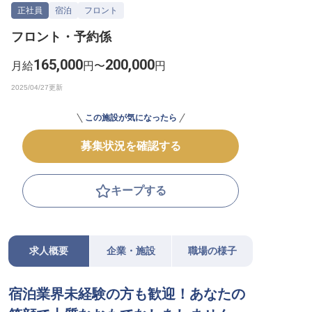
正社員
宿泊
フロント
転職サポートに申し込む
無料
フロント・予約係
採用をお考えの企業様へ
165,000
200,000
月給
円〜
円
この施設が気になったら
募集状況を確認する
キープする
求人概要
企業・施設
職場の様子
宿泊業界未経験の方も歓迎！あなたの