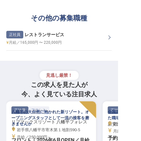
その他の募集職種
レストランサービス
正社員
月給／165,000円 〜 220,000円
見逃し厳禁！
この求人を見た人が
今、よく見ている注目求人
正社員
フロント
正社員
八幡平の大自然に抱かれた新リゾート。オ
全国屈指の”美人
ープニングスタッフとして一流の接客を磨
た職場でキャリア
リブマックスリゾート 八幡平フォレス
きませんか
新安比温泉静流
岩手県八幡平市叺
ト
岩手県八幡平市寄木第１地割590-5
月給／187,00
月給／250,000円～
予約フロント│
フロント｜2026年6月OPEN／月給