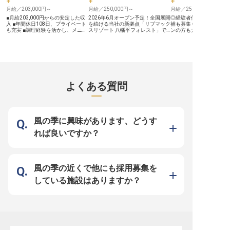
ます。社員寮はなんと全額会社負担
長期的なキャリア形成を支援しま
ど、多彩な館内施設もご
（水道・光熱費のみ自己負担）！年
月給／203,000円～
す。 多様な休暇制度や福利厚生も
月給／250,000円～
の温泉と旬の地元食材を
月給／250,000円～
間休日は業界屈指の120日のため、
充実しており、仕事とプライベート
料理、親しみのあるおも
■月給203,000円からの安定した収
2026年6月オープン予定！全国展開
◎経験者優遇！副料理長
自分の時間を確保しつつ無理のない
のバランスを大切にしながら、安心
し、心身ともに安らげる
入 ■年間休日108日、プライベート
を続ける当社の新拠点「リブマック
補も募集 ◎寮2万円控除！
働き方を実現できます。幅広いスキ
して長く働ける職場です。
をお届けします。
も充実 ■調理経験を活かし、メニュ
スリゾート 八幡平フォレスト」で
ンの方も大歓迎 ◎月給27
ルを身に付けて、充実した昇給・昇
ー開発にも挑戦 ■社員割引や資格取
オープニングフロント募集！ 東北
万円。経験・スキルに応
格・キャリアアップ制度で思う存分
得補助など充実の福利厚生 ーー
の名峰・八幡平の麓。豊かな自然と
可 ◎まかないあり！マイ
成長してください！
【お客様の心に残るおもてなしを創
温泉に囲まれた立地に、新しいリゾ
OK ■2026年6月オープン予定！岩
造する】 当ホテルでは、お客様に
ートホテルが誕生します。新規開業
手・八幡平の麓に誕生す
心からご満足いただけるお料理を提
ならではの裁量と達成感を味わいな
ックスリゾート 八幡平フ
供することを大切にしています。
がら、お客様の到着の安堵から滞在
ト」。 東北の名峰・八幡
地元の食材を活かしたメニュー開発
中の旅の提案、お見送りまで、記憶
な自然に囲まれたリゾー
や、季節ごとのイベント料理の発案
に残るひとときを演出する仕事で
で、ホテル内レストラン
よくある質問
など、あなたの調理経験とアイデア
す。ゼロから職場を作り上げるオー
ッフを募集します。新規
を存分に発揮できる環境です。 お
プニングメンバーとして、ホテルの
はの環境で、お客様にお
客様の「美味しい」という笑顔が、
「顔」となるフロント業務をお任せ
初の一皿を、ゼロから一
何よりのやりがいとなるでしょう。
します。 ◆寮費全額会社負担！U・
上げませんか？調理スタ
温かいおもてなしの心を込めて、記
Iターン歓迎 ◇月給25万円～。昇
理長・料理長と、ご経験
憶に残る食の体験を一緒に創り上げ
給・賞与制度あり ◆未経験OK！新
軟にポジションを相談可
風の季に興味があります、どうす
ていきませんか。 ーー【働きやす
しい挑戦を全力サポート ◇年間休
ューの考案など、自身の
さを追求した環境でキャリアを築
日120日。お休みはしっかりリフレ
存分に発揮できる舞台です。 
れば良いですか？
く】 私たちは、スタッフ一人ひと
ッシュ ――安定企業ならでは！働
企業ならでは！働きやす
りが安心して長く働ける環境づくり
きやすさを追求したサポート体制
たサポート体制 1998年
に力を入れています。 月9日休みで
1998年に不動産仲介から始め、今
介から始め、今ではホテ
年間休日108日を確保し、プライベ
ではホテルやマンション、飲食と幅
ョン、飲食と幅広く事業
ートの時間も大切にできます。 社
広く事業を展開している「リブマッ
いる「リブマックスグル
会保険完備はもちろん、車・バイク
クスグループ」。安定基盤をもつ当
定基盤をもつ当社ならで
風の季の近くで他にも採用募集を
通勤OK、制服貸与、健康診断な
社ならではの好待遇をご用意してい
をご用意しています。社
ど、基本的な福利厚生も充実。 さ
ます。社員寮はなんと全額会社負担
円控除（水道・光熱費の
している施設はありますか？
らに、グループホテルの社員割引や
（水道・光熱費のみ自己負担）！年
担）！過度な残業を抑制
資格取得補助、産休育休制度など、
間休日は業界屈指の120日のため、
力を入れているため、心
あなたのキャリアアップとライフイ
自分の時間を確保しつつ無理のない
持って料理と向き合うこ
ベントをサポートする制度も整って
働き方を実現できます。幅広いスキ
す。幅広いスキルを身に
います。 調理のプロとして、安心
ルを身に付けて、充実した昇給・昇
実した昇給・昇格・キャ
して成長できる場所がここにありま
格・キャリアアップ制度で思う存分
制度で思う存分成長して
す。 ※2026年03月31日時点の情報
成長してください！
です