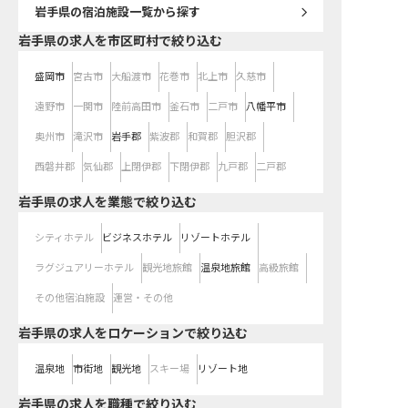
岩手県
の宿泊施設一覧から探す
岩手県の求人を市区町村で絞り込む
盛岡市
宮古市
大船渡市
花巻市
北上市
久慈市
遠野市
一関市
陸前高田市
釜石市
二戸市
八幡平市
奥州市
滝沢市
岩手郡
紫波郡
和賀郡
胆沢郡
西磐井郡
気仙郡
上閉伊郡
下閉伊郡
九戸郡
二戸郡
岩手県の求人を業態で絞り込む
シティホテル
ビジネスホテル
リゾートホテル
ラグジュアリーホテル
観光地旅館
温泉地旅館
高級旅館
その他宿泊施設
運営・その他
岩手県の求人をロケーションで絞り込む
温泉地
市街地
観光地
スキー場
リゾート地
岩手県の求人を職種で絞り込む