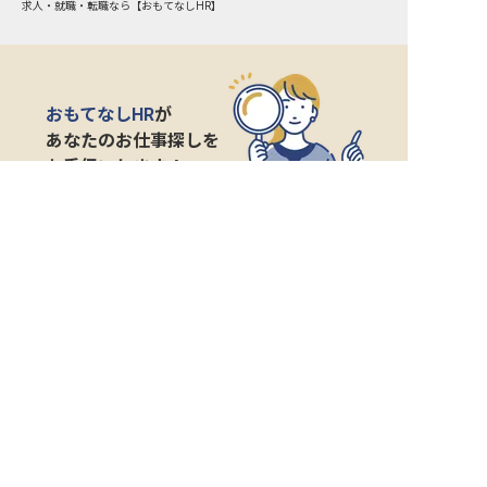
求人・就職・転職なら【おもてなしHR】
おもてなしHR
が
あなたのお仕事探しを
お手伝いします！
サポート登録後の流れ
サポート

電話で

マッチする

企業と

内定

登録
ヒアリング
求人をご紹介
面接
入社
宿泊業界専任のキャリアアドバイザーがあなたの転
職活動を徹底サポート!
納得できる転職先をご提案いたします。
サポートに申込む
無料