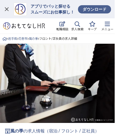
アプリでパッと探せる
ダウンロード
スムーズにお仕事探し！
ログイン
求人検索
転職相談
キープ
メニュー
求人・施設を探す
岩手県
花巻市
風の季
フロント/正社員の求人詳細
キープした求人
就職・転職 合同説明会
おもてなしHRについて
ご利用の流れ
よくある質問
ホテル・宿泊業界情報コラム
風の季
の求人情報（
宿泊
/
フロント
/
正社員
）