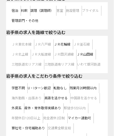
宿泊
料飲
調理（調理師）
客室
施設管理
ブライダル
管理部門・その他
岩手県
の求人を路線で絞り込む
ＪＲ東北本線
ＪＲ八戸線
ＪＲ花輪線
ＪＲ釜石線
ＪＲ北上線
ＪＲ大船渡線
ＪＲ田沢湖線
ＪＲ山田線
三陸鉄道北リアス線
三陸鉄道南リアス線
いわて銀河鉄道
岩手県の求人をこだわり条件で絞り込む
学歴不問
U・Iターン歓迎
転勤なし
残業月20時間以内
海外勤務・出張あり
英語を活かせる
中国語を活かせる
外資系
産休・育休取得実績あり
駅徒歩5分以内
年間休日120日以上
完全週休2日制
マイカー通勤可
寮社宅・住宅補助あり
交通費全額支給