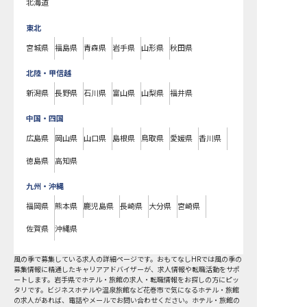
北海道
東北
宮城県
福島県
青森県
岩手県
山形県
秋田県
北陸・甲信越
新潟県
長野県
石川県
富山県
山梨県
福井県
中国・四国
広島県
岡山県
山口県
島根県
鳥取県
愛媛県
香川県
徳島県
高知県
九州・沖縄
福岡県
熊本県
鹿児島県
長崎県
大分県
宮崎県
佐賀県
沖縄県
風の季で募集している求人の詳細ページです。おもてなしHRでは風の季の
募集情報に精通したキャリアアドバイザーが、求人情報や転職活動をサポ
ートします。岩手県でホテル・旅館の求人・転職情報をお探しの方にピッ
タリです。ビジネスホテルや温泉旅館など
花巻市
で気になるホテル・旅館
の求人があれば、電話やメールでお問い合わせください。ホテル・旅館の