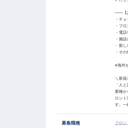
――【
・チェ
・フロ
・電話
・施設
・新し
・その
※海外
＼新規
「人と
業種か
ロント
す。一
募集職種
フロン