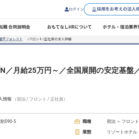
採用をお考えの法人
ログイン
転職 合同説明会
おもてなしHRについて
ホテル・宿泊業界
幡平フォレスト
フロント/正社員の求人詳細
PEN／月給25万円～／全国展開の安定基盤
人情報
（
宿泊
/
フロント
/
正社員
）
590-5
職種
宿泊 ＞ フロント
業態
リゾートホテル