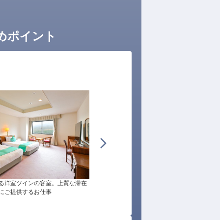
めポイント
る洋室ツインの客室。上質な滞在
館内には室内プールも完備。天候を問わず楽
にご提供するお仕事
めるリゾート施設をご案内します