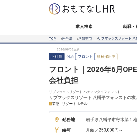
就職・
求人検索
TOP
岩手県
八幡平市
リブマックスリゾート 八
正社員
宿泊
フロント
積極採用中
フロント｜2026年6月O
会社負担
リブマックスリゾート ハチマンタイフォレスト
リブマックスリゾート 八幡平フォレスト
の求
業態
リゾートホテル
勤務地
岩手県八幡平市寄木第１地割
給与
月給／250,000円～