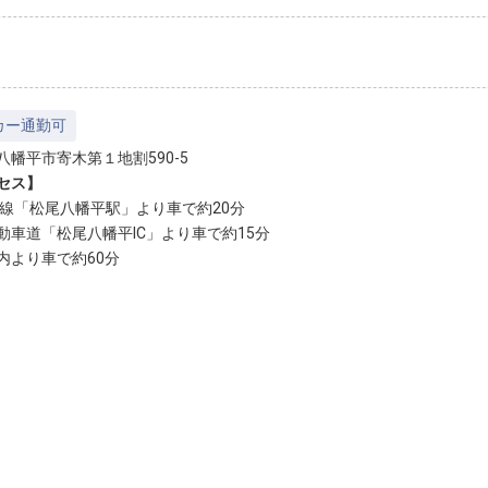
カー通勤可
八幡平市寄木第１地割590-5
セス】
輪線「松尾八幡平駅」より車で約20分
動車道「松尾八幡平IC」より車で約15分
内より車で約60分