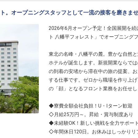
ト。オープニングスタッフとして一流の接客を磨きま
2026年6月オープン予定！全国展開を
ト 八幡平フォレスト」でオープニング
東北の名峰・八幡平の麓。豊かな自然と
ホテルが誕生します。新規開業ならでは
の到着の安堵から滞在中の旅の提案、お
する仕事です。ゼロから職場を作り上げ
の「顔」となるフロント業務をお任せし
◆寮費全額会社負担！U・Iターン歓迎
◇月給25万円～。昇給・賞与制度あり
◆未経験OK！新しい挑戦を全力サポー
◇年間休日120日。お休みはしっかりリ