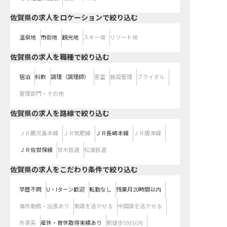
佐賀県の求人をロケーションで絞り込む
温泉地
市街地
観光地
スキー場
リゾート地
佐賀県の求人を職種で絞り込む
宿泊
料飲
調理（調理師）
客室
施設管理
ブライダル
管理部門・その他
佐賀県
の求人を路線で絞り込む
ＪＲ鹿児島本線
ＪＲ筑肥線
ＪＲ長崎本線
ＪＲ唐津線
ＪＲ佐世保線
甘木鉄道
松浦鉄道
佐賀県の求人をこだわり条件で絞り込む
学歴不問
U・Iターン歓迎
転勤なし
残業月20時間以内
海外勤務・出張あり
英語を活かせる
中国語を活かせる
外資系
産休・育休取得実績あり
駅徒歩5分以内