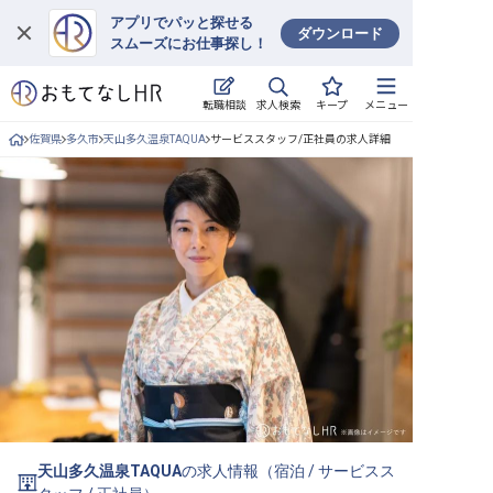
アプリでパッと探せる
ダウンロード
スムーズにお仕事探し！
ログイン
求人検索
転職相談
キープ
メニュー
求人・施設を探す
佐賀県
多久市
天山多久温泉TAQUA
サービススタッフ/正社員の求人詳細
キープした求人
就職・転職 合同説明会
おもてなしHRについて
ご利用の流れ
よくある質問
ホテル・宿泊業界情報コラム
天山多久温泉TAQUA
の求人情報（
宿泊
/
サービスス