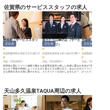
佐賀県のサービススタッフの求人
蟹御殿
（
サービススタッ
富士ビラ山華の正
（
サービ
光陽閣
（
正社員
正社員
正社員
フ
）
ススタッフ
）
フ
）
佐賀県藤津郡太良町大字大浦乙316-3
佐賀県佐賀市富士町小副川2208-1
月給／200,000円～
月給／250,000円～
月給／164,800円～
有明海を望むリゾート旅館で働きま
佐賀県佐賀市の美しい自然に囲まれ
年休が104日と多めなの
せんか？季節や時間によってさまざ
た富士ビラ山華の正で、あなたのホ
ライフバランスを大切に
まな表情を見せる海に癒やされなが
スピタリティを活かしませんか？月
ぴったりです。費用の心
らお仕事ができる職場です。あなた
給250,000円〜320,000円、経験に
活をスタートできるよう
には総合職をお任せ。人と接するこ
応じて優遇いたします。15室の宿
完備しています。あなた
とが好きな方にぴったりです。上司
泊施設で、フロント業務や予約管
係として客室へのご案内
や先輩からのサポートがしっかりし
理、お客様のお出迎えなど、様々な
明、お食事の配膳などを
ているので、未経験の方も安心して
運営業務に携わるチャンスです。高
ただきます。日本三大美
ご応募ください。蟹御殿は、客室や
天山多久温泉TAQUA周辺の求人
校以上の学歴と普通自動車免許
泉がある「光陽閣」。皮
展望露天風呂などからの眺望、料理
（AT限定可）があれば、未経験で
を乳化して洗い流し、肌
長が腕を振るう料理で佐賀の魅力を
も大歓迎。心温まるおもてなしを提
に整えてくれる源泉はほぼ
堪能できる宿。ご応募お待ちしてい
供し、お客様の笑顔を作り出す素敵
重曹泉でおもてなしをし
ます。※この求人は2023年8月30日
な毎日を送りましょう。※2024年
※この求人は2022年1月
時点の情報です
08月26日時点の情報です
情報です