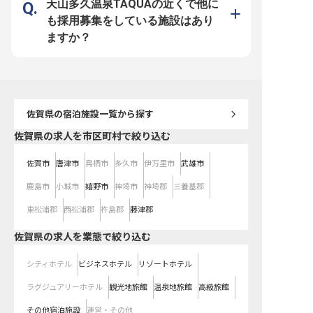
天山多久温泉TAQUAの近くで他に
も採用募集をしている施設はあり
ますか？
佐賀県
の宿泊施設一覧から探す
佐賀県の求人を市区町村で絞り込む
佐賀市
唐津市
鳥栖市
多久市
伊万里市
武雄市
鹿島市
小城市
嬉野市
神埼市
神埼郡
三養基郡
東松浦郡
西松浦郡
杵島郡
藤津郡
佐賀県の求人を業態で絞り込む
シティホテル
ビジネスホテル
リゾートホテル
ラグジュアリーホテル
観光地旅館
温泉地旅館
高級旅館
その他宿泊施設
運営・その他