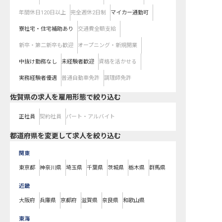
年間休日120日以上
完全週休2日制
マイカー通勤可
寮社宅・住宅補助あり
交通費全額支給
新卒・第二新卒も歓迎
オープニング・新規開業
中抜け勤務なし
未経験者歓迎
資格を活かせる
実務経験者優遇
普通自動車免許
調理師免許
佐賀県の求人を雇用形態で絞り込む
正社員
契約社員
パート・アルバイト
都道府県を変更して求人を絞り込む
関東
東京都
神奈川県
埼玉県
千葉県
茨城県
栃木県
群馬県
近畿
大阪府
兵庫県
京都府
滋賀県
奈良県
和歌山県
東海