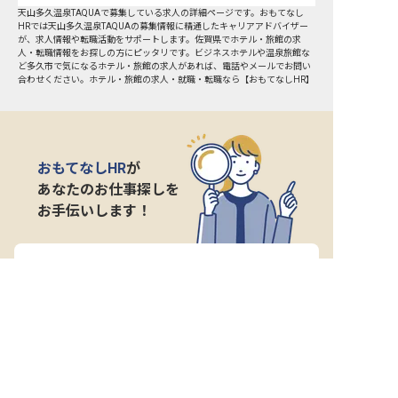
天山多久温泉TAQUAで募集している求人の詳細ページです。おもてなし
HRでは天山多久温泉TAQUAの募集情報に精通したキャリアアドバイザー
が、求人情報や転職活動をサポートします。佐賀県でホテル・旅館の求
人・転職情報をお探しの方にピッタリです。ビジネスホテルや温泉旅館な
ど
多久市
で気になるホテル・旅館の求人があれば、電話やメールでお問い
合わせください。ホテル・旅館の求人・就職・転職なら【おもてなしHR】
おもてなしHR
が
あなたのお仕事探しを
お手伝いします！
サポート登録後の流れ
サポート

電話で

マッチする

企業と

内定

登録
ヒアリング
求人をご紹介
面接
入社
宿泊業界専任のキャリアアドバイザーがあなたの転
職活動を徹底サポート!