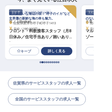
正社員
サービススタッフ
正社員
愛犬家想いな海辺の宿！“呼子のイカ”など
岬の頂、空に浮か
玄界灘の新鮮な海の幸も魅力。
のない至高のおも
尾ノ上Ryokan
天草 天空の船
佐賀県唐津市呼子町呼子1413
熊本県上天草市松
月給／180,000円～
月給／190,00
フロント・料飲接客スタッフ（月8
マルチスタッ
日休み／住宅手当あり／賄いあり
ゾート／賞与
）
詳しく見る
キープ
佐賀県のサービススタッフの求人一覧
全国のサービススタッフの求人一覧