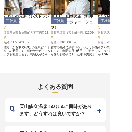
うれしの元湯
（
レストラン
富士ビラ山華の正
（
料理
OND HOTEL
正社員
正社員
正社員
サービス
）
長・マネージャー・シェ
ー・支配人（宿泊
フ
）
佐賀県嬉野市嬉野町大字下宿乙2202-8
佐賀県佐賀市富士町小副川2208-1
佐賀県武雄市武雄町永島18
月給／172,500円～
月給／230,000円～
月給／230,000円～
嬉野ICから車で約3分の温泉宿「う
賞与の支給で頑張りをしっかり評価
ホテル業界で培ったあな
れしの元湯」で、料飲サービススタ
します！年間休日105日で、安定し
を、次のステージで活か
ッフを募集します。調理人が心を込
た休みを確保でき、仕事を充実させ
か？OND HOTELでは
めて作った懐石料理とみなさんの丁
ながら自分の時間も大切できる環
ネージャー候補を募集し
寧なサービスで、お客様をもてなし
境。あなたには、料理長をお任せい
月給230,000円～290,0
ませんか。応募条件は普通自動車運
たします。大自然の中で心と身体を
ェックイン・アウトから
転免許をお持ちの方。接客やホテ
癒すことができる「富士ビラ山華の
まで、多岐にわたる業務
ル・旅館での勤務が初めての方もぜ
正」。お食事は、地元の食材をふん
ます。あなたの努力が、
ひご応募ください。2万円までの負
だんに使ったこだわりのメニューを
来を形作ります。経験を
担で入居可能な社宅や、1食当たり
ご提供。料理の腕とスキルを活かし
新たな挑戦を始めるチャ
220円の社食制度があり、食住の心
て働きませんか？料理を通してお客
※2025年04月17日時点
よくある質問
配なく新生活をスタートできます
様を笑顔にしたい方のご応募お待ち
よ。※2023年9月29日時点の情報で
しております。※この求人は2023年
す。
9月5日時点の情報です
天山多久温泉TAQUAに興味があり
ます、どうすれば良いですか？