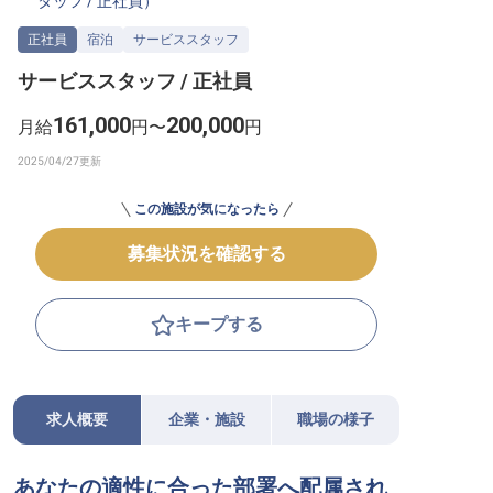
タッフ
/
正社員
）
転職サポートに申し込む
無料
正社員
宿泊
サービススタッフ
サービススタッフ / 正社員
採用をお考えの企業様へ
161,000
200,000
月給
円〜
円
この施設が気になったら
募集状況を確認する
キープする
求人概要
企業・施設
職場の様子
あなたの適性に合った部署へ配属され