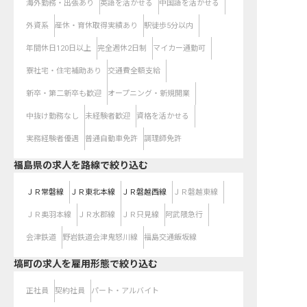
海外勤務・出張あり
英語を活かせる
中国語を活かせる
外資系
産休・育休取得実績あり
駅徒歩5分以内
年間休日120日以上
完全週休2日制
マイカー通勤可
寮社宅・住宅補助あり
交通費全額支給
新卒・第二新卒も歓迎
オープニング・新規開業
中抜け勤務なし
未経験者歓迎
資格を活かせる
実務経験者優遇
普通自動車免許
調理師免許
福島県
の求人を路線で絞り込む
ＪＲ常磐線
ＪＲ東北本線
ＪＲ磐越西線
ＪＲ磐越東線
ＪＲ奥羽本線
ＪＲ水郡線
ＪＲ只見線
阿武隈急行
会津鉄道
野岩鉄道会津鬼怒川線
福島交通飯坂線
塙町の求人を雇用形態で絞り込む
正社員
契約社員
パート・アルバイト