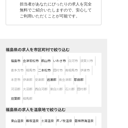
担当者があなたにぴったりの求人を完全
無料でご紹介いたしますので、安心して
ご利用いただくことが可能です。
福島県の求人を市区町村で絞り込む
福島市
会津若松市
郡山市
いわき市
白河市
須賀川市
喜多方市
相馬市
二本松市
田村市
南相馬市
伊達市
本宮市
伊達郡
安達郡
岩瀬郡
南会津郡
耶麻郡
河沼郡
大沼郡
西白河郡
東白川郡
石川郡
田村郡
双葉郡
相馬郡
福島県の求人を温泉地で絞り込む
東山温泉
飯坂温泉
土湯温泉
芦ノ牧温泉
磐梯熱海温泉