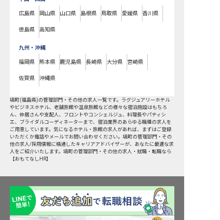
広島県
岡山県
山口県
島根県
鳥取県
愛媛県
香川県
徳島県
高知県
九州・沖縄
福岡県
熊本県
鹿児島県
長崎県
大分県
宮崎県
佐賀県
沖縄県
塙町
(
福島県
)の
管理部門・その他
の求人一覧です。ラグジュアリーホテル
やビジネスホテル、老舗旅館や温泉旅館などの様々な宿泊施設はもちろ
ん、仲居さんや支配人、フロントやコンシェルジュ、料理長やパティシ
エ、ブライダルコーディネーターまで、宿泊業界のあらゆる職種の求人を
ご用意しています。気になるホテル・旅館の求人があれば、まずはご登録
いただくか電話やメールでお問い合わせください。塙町の管理部門・その
他の求人/採用情報に精通したキャリアアドバイザーが、あなたに最適な求
人をご紹介いたします。塙町の管理部門・その他の求人・就職・転職なら
【おもてなしHR】