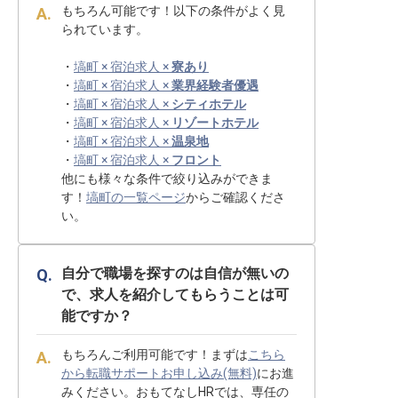
もちろん可能です！以下の条件がよく見
られています。
・
塙町 × 宿泊求人 ×
寮あり
・
塙町 × 宿泊求人 ×
業界経験者優遇
・
塙町 × 宿泊求人 ×
シティホテル
・
塙町 × 宿泊求人 ×
リゾートホテル
・
塙町 × 宿泊求人 ×
温泉地
・
塙町 × 宿泊求人 ×
フロント
他にも様々な条件で絞り込みができま
す！
塙町の一覧ページ
からご確認くださ
い。
自分で職場を探すのは自信が無いの
で、求人を紹介してもらうことは可
能ですか？
もちろんご利用可能です！まずは
こちら
から転職サポートお申し込み(無料)
にお進
みください。おもてなしHRでは、専任の