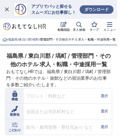
アプリでパッと探せる
ダウンロード
スムーズにお仕事探し！
ログイン
求人検索
転職相談
キープ
メニュー
求人・施設を探す
福島県
東白川郡
塙町
管理部門・その他のホテル 求人・転職・中途採用一覧
キープした求人
福島県 / 東白川郡 / 塙町 / 管理部門・その
他のホテル 求人・転職・中途採用一覧
就職・転職 合同説明会
おもてなしHRでは、福島県 / 東白川郡 / 塙町 / 管理部
門・その他のホテル・旅館などの宿泊業界のお仕事
おもてなしHRについて
を多数ご紹介いたします。
ご利用の流れ
フロント・料飲など
選択
職種
よくある質問
全国または市区町村など
選択
勤務地
ホテル・宿泊業界情報コラム
給与・雇用形態・寮社宅あり など
選択
こだわり