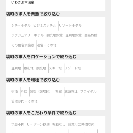
いわき湯本温泉
塙町の求人を業態で絞り込む
シティホテル
ビジネスホテル
リゾートホテル
ラグジュアリーホテル
観光地旅館
温泉地旅館
高級旅館
その他宿泊施設
運営・その他
塙町の求人をロケーションで絞り込む
温泉地
市街地
観光地
スキー場
リゾート地
塙町の求人を職種で絞り込む
宿泊
料飲
調理（調理師）
客室
施設管理
ブライダル
管理部門・その他
塙町の求人をこだわり条件で絞り込む
学歴不問
U・Iターン歓迎
転勤なし
残業月20時間以内