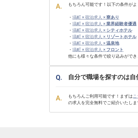
もちろん可能です！以下の条件がよ
・
塙町 × 宿泊求人 ×
寮あり
・
塙町 × 宿泊求人 ×
業界経験者優遇
・
塙町 × 宿泊求人 ×
シティホテル
・
塙町 × 宿泊求人 ×
リゾートホテル
・
塙町 × 宿泊求人 ×
温泉地
・
塙町 × 宿泊求人 ×
フロント
他にも様々な条件で絞り込みができ
自分で職場を探すのは自
もちろんご利用可能です！まずは
こ
の求人を完全無料でご紹介いたしま