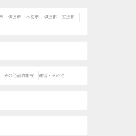
市
伊達市
本宮市
伊達郡
安達郡
その他宿泊施設
運営・その他