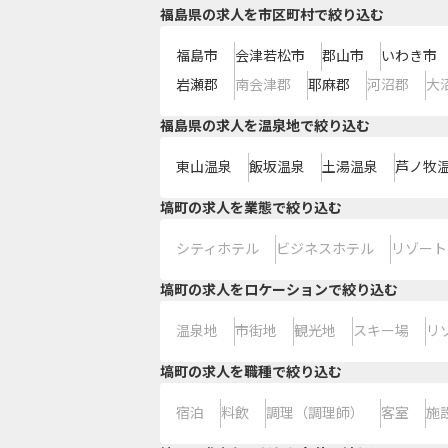
福島県の求人を市区町村で絞り込む
福島市
会津若松市
郡山市
いわき市
岩瀬郡
南会津郡
耶麻郡
河沼郡
大
福島県の求人を温泉地で絞り込む
東山温泉
飯坂温泉
土湯温泉
芦ノ牧
塙町の求人を業態で絞り込む
シティホテル
ビジネスホテル
リゾート
塙町の求人をロケーションで絞り込む
温泉地
市街地
観光地
スキー場
リ
塙町の求人を職種で絞り込む
宿泊
料飲
調理（調理師）
客室
施