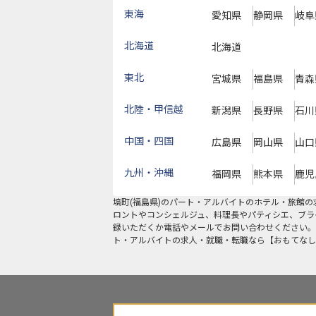
東海
愛知県
静岡県
岐阜
北海道
北海道
東北
宮城県
福島県
青森
北陸・甲信越
新潟県
長野県
石川
中国・四国
広島県
岡山県
山口
九州・沖縄
福岡県
熊本県
鹿児
塙町
(
福島県
)の
パート・アルバイト
のホテル・旅館の
ロントやコンシェルジュ、料理長やパティシエ、ブラ
録いただくか電話やメールでお問い合わせください。
ト・アルバイトの求人・就職・転職なら【おもてなし