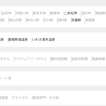
白河市
須賀川市
喜多方市
相馬市
二本松市
田村市
南相馬
沼郡
西白河郡
東白川郡
石川郡
田村郡
双葉郡
相馬郡
温泉
磐梯熱海温泉
いわき湯本温泉
ホテル
ラグジュアリーホテル
観光地旅館
温泉地旅館
高級旅館
ゾート地
設管理
ブライダル
管理部門・その他