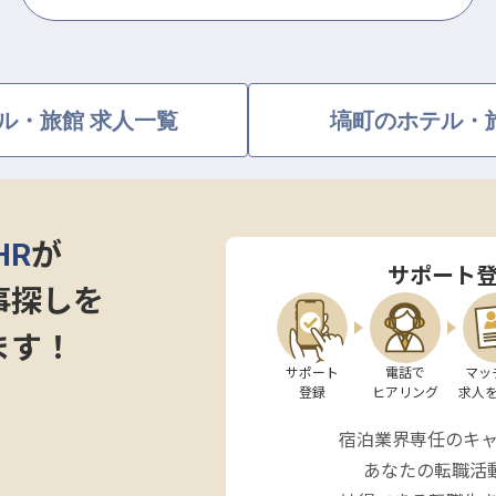
ル・旅館 求人一覧
塙町のホテル・
HR
が
サポート
事探しを
ます！
サポート

電話で

マッ
登録
ヒアリング
求人
宿泊業界専任のキ
あなたの転職活