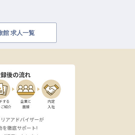
旅館 求人一覧
登録後の流れ
チする

企業と

内定

をご紹介
面接
入社
ャリアアドバイザーが
動を徹底サポート!