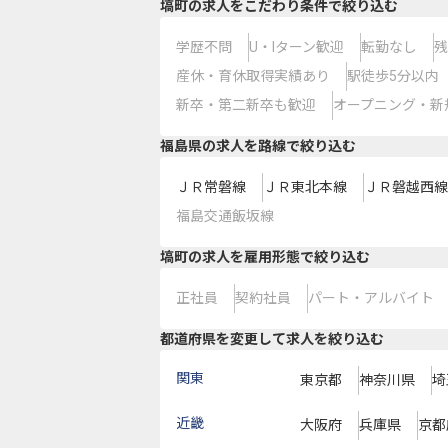
塙町の求人をこだわり条件で絞り込む
学歴不問
U・Iターン歓迎
転勤なし
残
産休・育休取得実績あり
駅徒歩5分以内
新卒・第二新卒も歓迎
オープニング・新
福島県
の求人を路線で絞り込む
ＪＲ常磐線
ＪＲ東北本線
ＪＲ磐越西線
福島交通飯坂線
塙町の求人を雇用形態で絞り込む
正社員
契約社員
パート・アルバイト
都道府県を変更して求人を絞り込む
関東
東京都
神奈川県
埼
近畿
大阪府
兵庫県
京都