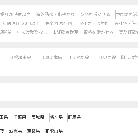
業月20時間以内
海外勤務・出張あり
英語を活かせる
中国語を活
年間休日120日以上
完全週休2日制
マイカー通勤可
寮社宅・住
規開業
中抜け勤務なし
未経験者歓迎
資格を活かせる
実務経験
ＪＲ磐越東線
ＪＲ奥羽本線
ＪＲ水郡線
ＪＲ只見線
阿武隈
玉県
千葉県
茨城県
栃木県
群馬県
府
滋賀県
奈良県
和歌山県