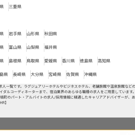
県
三重県
県
岩手県
山形県
秋田県
県
富山県
山梨県
福井県
県
島根県
鳥取県
愛媛県
香川県
徳島県
高知県
島県
長崎県
大分県
宮崎県
佐賀県
沖縄県
求人一覧です。ラグジュアリーホテルやビジネスホテル、老舗旅館や温泉旅館など
イダルコーディネーターまで、宿泊業界のあらゆる職種の求人をご用意しています
塙町のパート・アルバイトの求人/採用情報に精通したキャリアアドバイザーが、
HR】