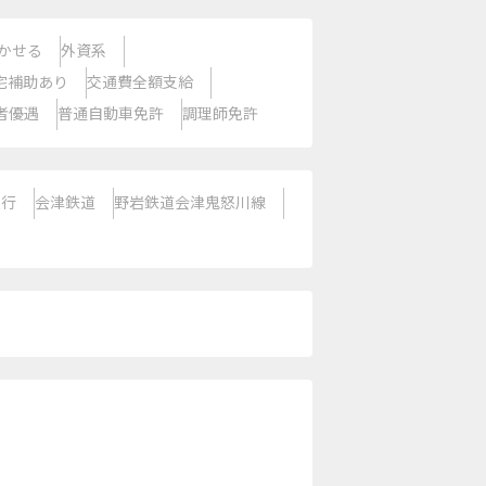
かせる
外資系
宅補助あり
交通費全額支給
者優遇
普通自動車免許
調理師免許
急行
会津鉄道
野岩鉄道会津鬼怒川線