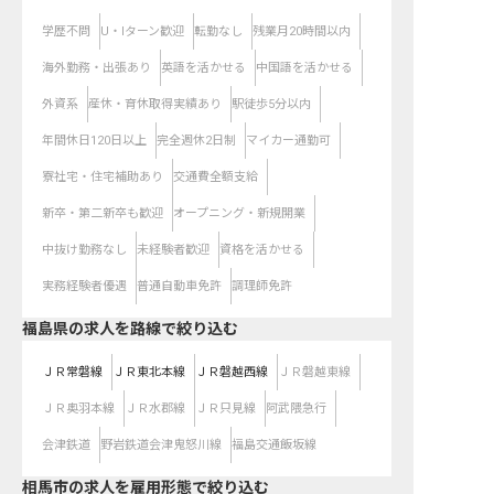
学歴不問
U・Iターン歓迎
転勤なし
残業月20時間以内
海外勤務・出張あり
英語を活かせる
中国語を活かせる
外資系
産休・育休取得実績あり
駅徒歩5分以内
年間休日120日以上
完全週休2日制
マイカー通勤可
寮社宅・住宅補助あり
交通費全額支給
新卒・第二新卒も歓迎
オープニング・新規開業
中抜け勤務なし
未経験者歓迎
資格を活かせる
実務経験者優遇
普通自動車免許
調理師免許
福島県
の求人を路線で絞り込む
ＪＲ常磐線
ＪＲ東北本線
ＪＲ磐越西線
ＪＲ磐越東線
ＪＲ奥羽本線
ＪＲ水郡線
ＪＲ只見線
阿武隈急行
会津鉄道
野岩鉄道会津鬼怒川線
福島交通飯坂線
相馬市の求人を雇用形態で絞り込む