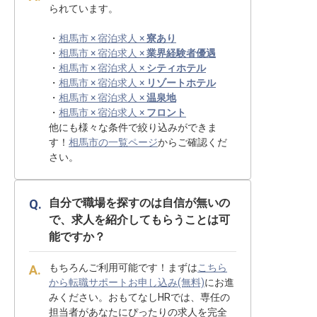
られています。
・
相馬市 × 宿泊求人 ×
寮あり
・
相馬市 × 宿泊求人 ×
業界経験者優遇
・
相馬市 × 宿泊求人 ×
シティホテル
・
相馬市 × 宿泊求人 ×
リゾートホテル
・
相馬市 × 宿泊求人 ×
温泉地
・
相馬市 × 宿泊求人 ×
フロント
他にも様々な条件で絞り込みができま
す！
相馬市の一覧ページ
からご確認くだ
さい。
自分で職場を探すのは自信が無いの
で、求人を紹介してもらうことは可
能ですか？
もちろんご利用可能です！まずは
こちら
から転職サポートお申し込み(無料)
にお進
みください。おもてなしHRでは、専任の
担当者があなたにぴったりの求人を完全