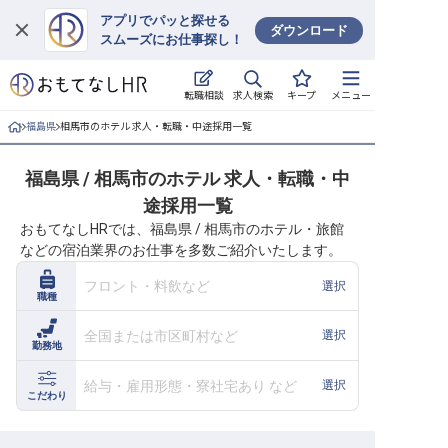
アプリでパッと探せる
ダウンロード
スムーズにお仕事探し！
ログイン
求人検索
転職相談
キープ
メニュー
求人・施設を探す
福島県
相馬市のホテル 求人・転職・中途採用一覧
キープした求人
福島県 / 相馬市のホテル 求人・転職・中
途採用一覧
就職・転職 合同説明会
おもてなしHRでは、福島県 / 相馬市のホテル・旅館
などの宿泊業界のお仕事を多数ご紹介いたします。
おもてなしHRについて
フロント・料飲など
選択
職種
ご利用の流れ
全国または市区町村など
選択
勤務地
よくある質問
給与・雇用形態・寮社宅あり など
選択
ホテル・宿泊業界情報コラム
こだわり