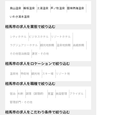
東山温泉
飯坂温泉
土湯温泉
芦ノ牧温泉
磐梯熱海温泉
いわき湯本温泉
相馬市の求人を業態で絞り込む
シティホテル
ビジネスホテル
リゾートホテル
ラグジュアリーホテル
観光地旅館
温泉地旅館
高級旅館
その他宿泊施設
運営・その他
相馬市の求人をロケーションで絞り込む
温泉地
市街地
観光地
スキー場
リゾート地
相馬市の求人を職種で絞り込む
宿泊
料飲
調理（調理師）
客室
施設管理
ブライダル
管理部門・その他
相馬市の求人をこだわり条件で絞り込む