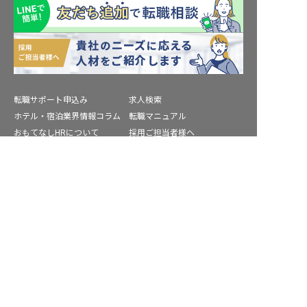
転職サポート申込み
求人検索
ホテル・宿泊業界情報コラム
転職マニュアル
おもてなしHRについて
採用ご担当者様へ
個人情報の取扱いについて
プライバシーポリシー
相馬市の求人を紹介してもらう
利用規約
退会手続き
運営会社
宿泊業界用語集
商標について
サイトマップ
公式コミュニティ
株式会社ネクストビート運営サービス