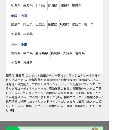
新潟県
長野県
石川県
富山県
山梨県
福井県
中国・四国
広島県
岡山県
山口県
島根県
鳥取県
愛媛県
香川県
徳島県
高知県
九州・沖縄
福岡県
熊本県
鹿児島県
長崎県
大分県
宮崎県
佐賀県
沖縄県
相馬市
(
福島県
)のホテル・旅館の求人一覧です。ラグジュアリーホテルや
ビジネスホテル、老舗旅館や温泉旅館などの様々な宿泊施設はもちろん、
仲居さんや支配人、フロントやコンシェルジュ、料理長やパティシエ、ブ
ライダルコーディネーターまで、宿泊業界のあらゆる職種の求人をご用意
しています。気になるホテル・旅館の求人があれば、まずはご登録いただ
くか電話やメールでお問い合わせください。相馬市のホテル・旅館の求人/
採用情報に精通したキャリアアドバイザーが、あなたに最適な求人をご紹
介いたします。相馬市のホテル・旅館の求人・就職・転職なら【おもてな
しHR】