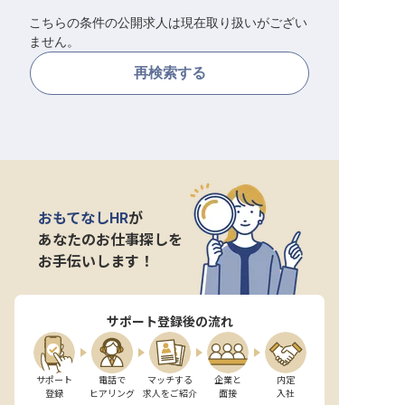
こちらの条件の公開求人は現在取り扱いがござい
転職サポートに申し込む
無料
ません。
再検索する
採用をお考えの企業様へ
おもてなしHR
が
あなたのお仕事探しを
お手伝いします！
サポート登録後の流れ
サポート

電話で

マッチする

企業と

内定

登録
ヒアリング
求人をご紹介
面接
入社