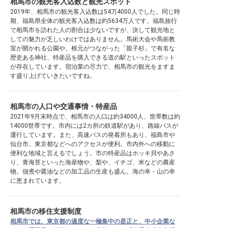
相馬市の観光客入込数と観光スポット
2019年、相馬市の観光客入込数は54万4000人でした。同じ時
期、福島県全体の観光客入込数は約5634万人です。福島旅行
で相馬市を訪れた人の割合は少ないですが、決して観光地と
しての魅力が乏しいわけではありません。馬術大会や馬術教
室が開かれる公園や、根元がつながった「親子杉」で有名な
歴史ある神社、特産品を購入できる道の駅といったスポット
が存在しています。宿泊業の尽力で、相馬市の観光をますま
す盛り上げていきたいですね。
相馬市の人口や交通事情・特産品
2021年9月末時点で、相馬市の人口は約34000人、世帯数は約
14000世帯です。市内には2カ所の鉄道駅があり、路線バスが
運行しています。また、高速バスの発着所もあり、福島市や
仙台市、東京都などへのアクセスが便利。市内外への移動に
便利な地域と言えるでしょう。市の特産品はホッキ貝やあさ
り、青海苔といった海産物や、梨や、イチゴ、米などの農産
物。佃煮や醤油などの加工品の生産も盛ん。海の幸・山の幸
に恵まれています。
相馬市の移住支援制度
相馬市では、東京都の過度な一極集中の是正と、中小企業な