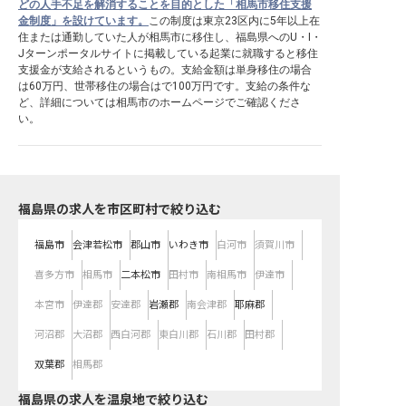
どの人手不足を解消することを目的とした「相馬市移住支援
金制度」を設けています。
この制度は東京23区内に5年以上在
住または通勤していた人が相馬市に移住し、福島県へのU・I・
Jターンポータルサイトに掲載している起業に就職すると移住
支援金が支給されるというもの。支給金額は単身移住の場合
は60万円、世帯移住の場合はで100万円です。支給の条件な
ど、詳細については相馬市のホームページでご確認くださ
い。
福島県の求人を市区町村で絞り込む
福島市
会津若松市
郡山市
いわき市
白河市
須賀川市
喜多方市
相馬市
二本松市
田村市
南相馬市
伊達市
本宮市
伊達郡
安達郡
岩瀬郡
南会津郡
耶麻郡
河沼郡
大沼郡
西白河郡
東白川郡
石川郡
田村郡
双葉郡
相馬郡
福島県の求人を温泉地で絞り込む