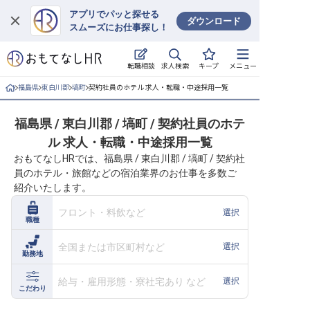
アプリでパッと探せる
ダウンロード
スムーズにお仕事探し！
ログイン
求人検索
転職相談
キープ
メニュー
求人・施設を探す
福島県
東白川郡
塙町
契約社員のホテル 求人・転職・中途採用一覧
キープした求人
福島県 / 東白川郡 / 塙町 / 契約社員のホテ
ル 求人・転職・中途採用一覧
就職・転職 合同説明会
おもてなしHRでは、福島県 / 東白川郡 / 塙町 / 契約社
員のホテル・旅館などの宿泊業界のお仕事を多数ご
おもてなしHRについて
紹介いたします。
ご利用の流れ
フロント・料飲など
選択
職種
よくある質問
全国または市区町村など
選択
勤務地
ホテル・宿泊業界情報コラム
給与・雇用形態・寮社宅あり など
選択
こだわり