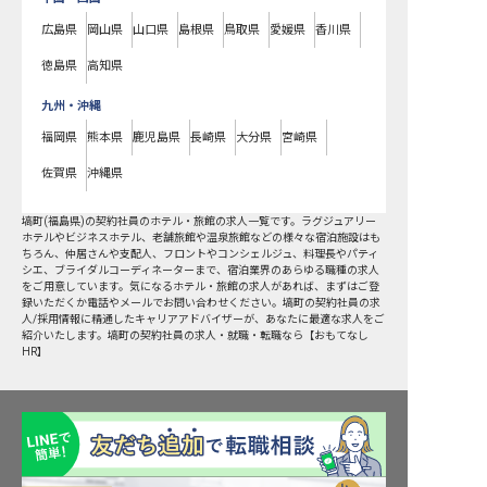
広島県
岡山県
山口県
島根県
鳥取県
愛媛県
香川県
徳島県
高知県
九州・沖縄
福岡県
熊本県
鹿児島県
長崎県
大分県
宮崎県
佐賀県
沖縄県
塙町
(
福島県
)の
契約社員
のホテル・旅館の求人一覧です。ラグジュアリー
ホテルやビジネスホテル、老舗旅館や温泉旅館などの様々な宿泊施設はも
ちろん、仲居さんや支配人、フロントやコンシェルジュ、料理長やパティ
シエ、ブライダルコーディネーターまで、宿泊業界のあらゆる職種の求人
をご用意しています。気になるホテル・旅館の求人があれば、まずはご登
録いただくか電話やメールでお問い合わせください。塙町の契約社員の求
人/採用情報に精通したキャリアアドバイザーが、あなたに最適な求人をご
紹介いたします。塙町の契約社員の求人・就職・転職なら【おもてなし
HR】