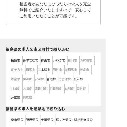
担当者があなたにぴったりの求人を完全
無料でご紹介いたしますので、安心して
ご利用いただくことが可能です。
福島県の求人を市区町村で絞り込む
福島市
会津若松市
郡山市
いわき市
白河市
須賀川市
喜多方市
相馬市
二本松市
田村市
南相馬市
伊達市
本宮市
伊達郡
安達郡
岩瀬郡
南会津郡
耶麻郡
河沼郡
大沼郡
西白河郡
東白川郡
石川郡
田村郡
双葉郡
相馬郡
福島県の求人を温泉地で絞り込む
東山温泉
飯坂温泉
土湯温泉
芦ノ牧温泉
磐梯熱海温泉