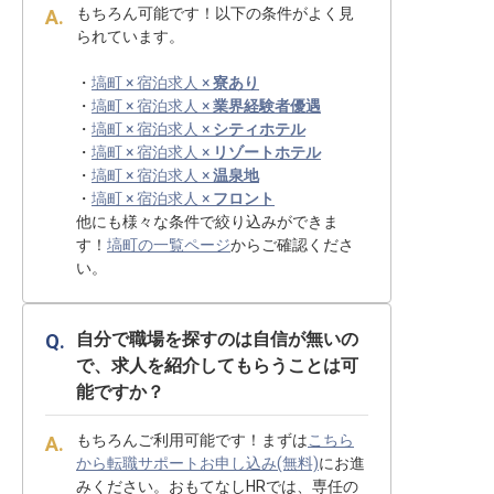
もちろん可能です！以下の条件がよく見
られています。
・
塙町 × 宿泊求人 ×
寮あり
・
塙町 × 宿泊求人 ×
業界経験者優遇
・
塙町 × 宿泊求人 ×
シティホテル
・
塙町 × 宿泊求人 ×
リゾートホテル
・
塙町 × 宿泊求人 ×
温泉地
・
塙町 × 宿泊求人 ×
フロント
他にも様々な条件で絞り込みができま
す！
塙町の一覧ページ
からご確認くださ
い。
自分で職場を探すのは自信が無いの
で、求人を紹介してもらうことは可
能ですか？
もちろんご利用可能です！まずは
こちら
から転職サポートお申し込み(無料)
にお進
みください。おもてなしHRでは、専任の