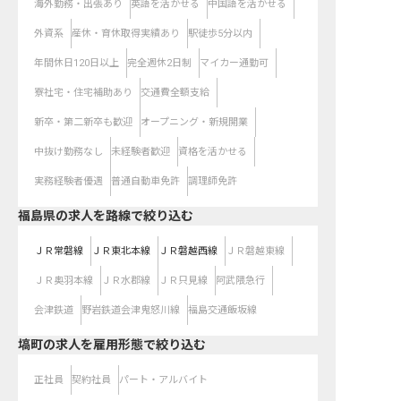
海外勤務・出張あり
英語を活かせる
中国語を活かせる
外資系
産休・育休取得実績あり
駅徒歩5分以内
年間休日120日以上
完全週休2日制
マイカー通勤可
寮社宅・住宅補助あり
交通費全額支給
新卒・第二新卒も歓迎
オープニング・新規開業
中抜け勤務なし
未経験者歓迎
資格を活かせる
実務経験者優遇
普通自動車免許
調理師免許
福島県
の求人を路線で絞り込む
ＪＲ常磐線
ＪＲ東北本線
ＪＲ磐越西線
ＪＲ磐越東線
ＪＲ奥羽本線
ＪＲ水郡線
ＪＲ只見線
阿武隈急行
会津鉄道
野岩鉄道会津鬼怒川線
福島交通飯坂線
塙町の求人を雇用形態で絞り込む
正社員
契約社員
パート・アルバイト