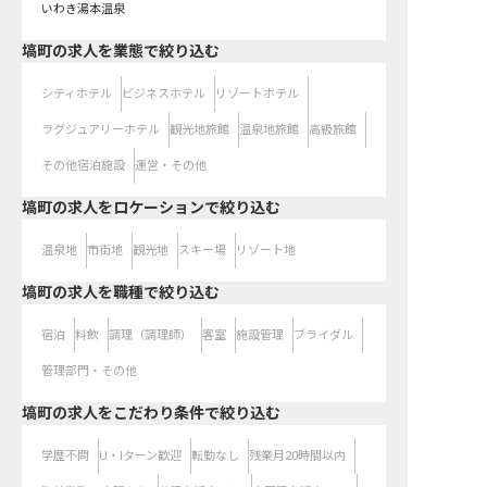
いわき湯本温泉
塙町の求人を業態で絞り込む
シティホテル
ビジネスホテル
リゾートホテル
ラグジュアリーホテル
観光地旅館
温泉地旅館
高級旅館
その他宿泊施設
運営・その他
塙町の求人をロケーションで絞り込む
温泉地
市街地
観光地
スキー場
リゾート地
塙町の求人を職種で絞り込む
宿泊
料飲
調理（調理師）
客室
施設管理
ブライダル
管理部門・その他
塙町の求人をこだわり条件で絞り込む
学歴不問
U・Iターン歓迎
転勤なし
残業月20時間以内