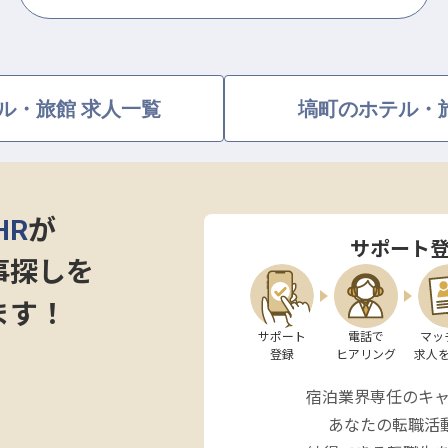
ル・旅館 求人一覧
塙町のホテル・
HR
が
サポート
事探しを
ます！
サポート

電話で

マッ
登録
ヒアリング
求人
宿泊業界専任のキ
あなたの転職活