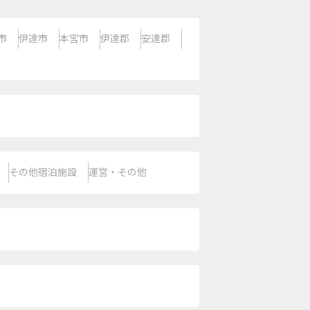
市
伊達市
本宮市
伊達郡
安達郡
その他宿泊施設
運営・その他