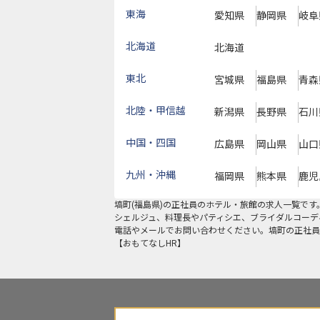
東海
愛知県
静岡県
岐阜
北海道
北海道
東北
宮城県
福島県
青森
北陸・甲信越
新潟県
長野県
石川
中国・四国
広島県
岡山県
山口
九州・沖縄
福岡県
熊本県
鹿児
塙町
(
福島県
)の
正社員
のホテル・旅館の求人一覧です
シェルジュ、料理長やパティシエ、ブライダルコーデ
電話やメールでお問い合わせください。塙町の正社員
【おもてなしHR】