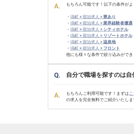
もちろん可能です！以下の条件がよ
・
塙町 × 宿泊求人 ×
寮あり
・
塙町 × 宿泊求人 ×
業界経験者優遇
・
塙町 × 宿泊求人 ×
シティホテル
・
塙町 × 宿泊求人 ×
リゾートホテル
・
塙町 × 宿泊求人 ×
温泉地
・
塙町 × 宿泊求人 ×
フロント
他にも様々な条件で絞り込みができ
自分で職場を探すのは自
もちろんご利用可能です！まずは
こ
の求人を完全無料でご紹介いたしま