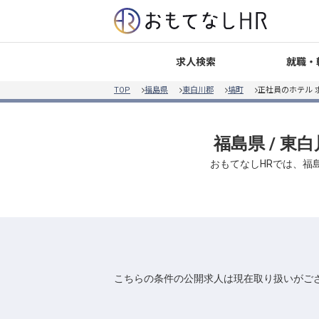
就職・
求人検索
TOP
福島県
東白川郡
塙町
正社員のホテル 
福島県 / 東
おもてなしHRでは、福島
こちらの条件の公開求人は現在取り扱いがご