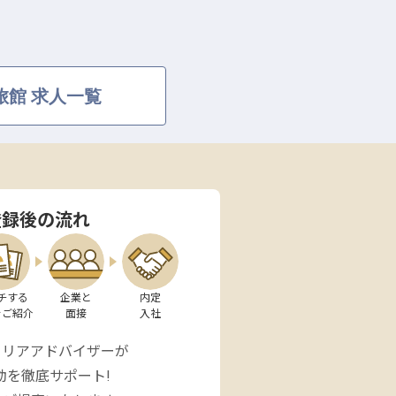
旅館 求人一覧
登録後の流れ
チする

企業と

内定

をご紹介
面接
入社
ャリアアドバイザーが
動を徹底サポート!