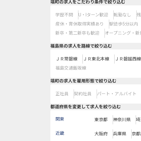
塙町の求人をこだわり条件で絞り込む
学歴不問
U・Iターン歓迎
転勤なし
残
産休・育休取得実績あり
駅徒歩5分以内
新卒・第二新卒も歓迎
オープニング・新
福島県
の求人を路線で絞り込む
ＪＲ常磐線
ＪＲ東北本線
ＪＲ磐越西線
福島交通飯坂線
塙町の求人を雇用形態で絞り込む
正社員
契約社員
パート・アルバイト
都道府県を変更して求人を絞り込む
関東
東京都
神奈川県
埼
近畿
大阪府
兵庫県
京都