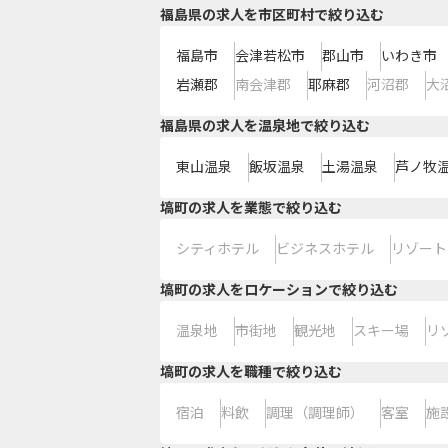
福島県の求人を市区町村で絞り込む
福島市
会津若松市
郡山市
いわき市
岩瀬郡
南会津郡
耶麻郡
河沼郡
大
福島県の求人を温泉地で絞り込む
東山温泉
飯坂温泉
土湯温泉
芦ノ牧
塙町の求人を業態で絞り込む
シティホテル
ビジネスホテル
リゾート
塙町の求人をロケーションで絞り込む
温泉地
市街地
観光地
スキー場
リ
塙町の求人を職種で絞り込む
宿泊
料飲
調理（調理師）
客室
施