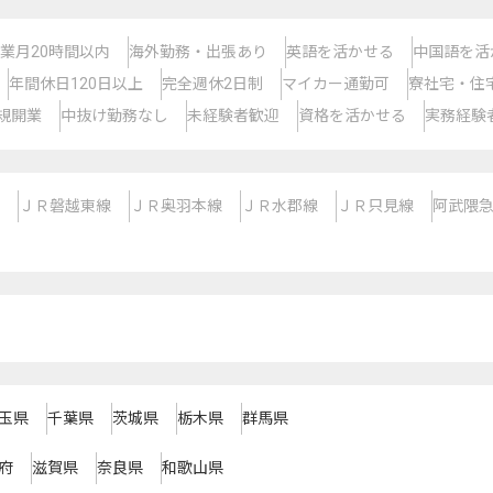
業月20時間以内
海外勤務・出張あり
英語を活かせる
中国語を活
年間休日120日以上
完全週休2日制
マイカー通勤可
寮社宅・住
規開業
中抜け勤務なし
未経験者歓迎
資格を活かせる
実務経験
ＪＲ磐越東線
ＪＲ奥羽本線
ＪＲ水郡線
ＪＲ只見線
阿武隈
玉県
千葉県
茨城県
栃木県
群馬県
府
滋賀県
奈良県
和歌山県