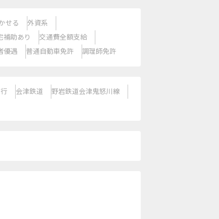
かせる
外資系
宅補助あり
交通費全額支給
者優遇
普通自動車免許
調理師免許
急行
会津鉄道
野岩鉄道会津鬼怒川線