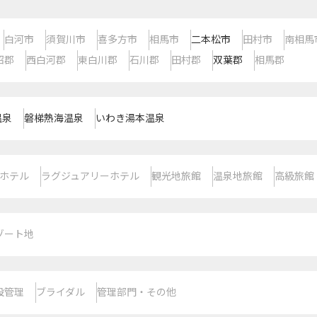
白河市
須賀川市
喜多方市
相馬市
二本松市
田村市
南相馬
沼郡
西白河郡
東白川郡
石川郡
田村郡
双葉郡
相馬郡
温泉
磐梯熱海温泉
いわき湯本温泉
ホテル
ラグジュアリーホテル
観光地旅館
温泉地旅館
高級旅館
ゾート地
設管理
ブライダル
管理部門・その他