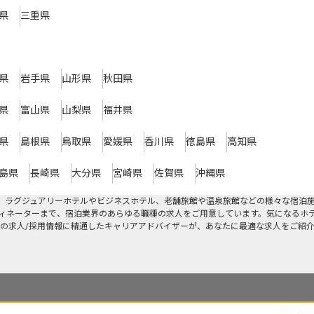
県
三重県
県
岩手県
山形県
秋田県
県
富山県
山梨県
福井県
県
島根県
鳥取県
愛媛県
香川県
徳島県
高知県
島県
長崎県
大分県
宮崎県
佐賀県
沖縄県
。ラグジュアリーホテルやビジネスホテル、老舗旅館や温泉旅館などの様々な宿泊
ィネーターまで、宿泊業界のあらゆる職種の求人をご用意しています。気になるホ
の求人/採用情報に精通したキャリアアドバイザーが、あなたに最適な求人をご紹