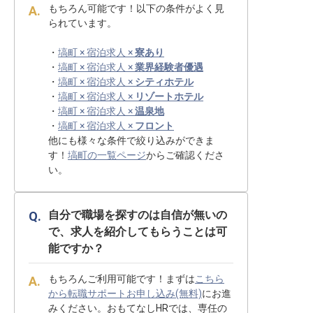
もちろん可能です！以下の条件がよく見
られています。
・
塙町 × 宿泊求人 ×
寮あり
・
塙町 × 宿泊求人 ×
業界経験者優遇
・
塙町 × 宿泊求人 ×
シティホテル
・
塙町 × 宿泊求人 ×
リゾートホテル
・
塙町 × 宿泊求人 ×
温泉地
・
塙町 × 宿泊求人 ×
フロント
他にも様々な条件で絞り込みができま
す！
塙町の一覧ページ
からご確認くださ
い。
自分で職場を探すのは自信が無いの
で、求人を紹介してもらうことは可
能ですか？
もちろんご利用可能です！まずは
こちら
から転職サポートお申し込み(無料)
にお進
みください。おもてなしHRでは、専任の