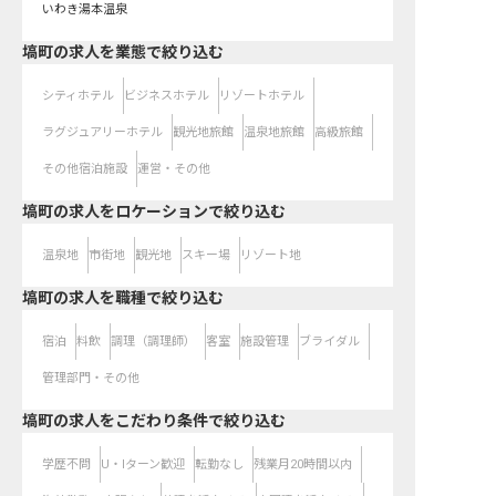
いわき湯本温泉
塙町の求人を業態で絞り込む
シティホテル
ビジネスホテル
リゾートホテル
ラグジュアリーホテル
観光地旅館
温泉地旅館
高級旅館
その他宿泊施設
運営・その他
塙町の求人をロケーションで絞り込む
温泉地
市街地
観光地
スキー場
リゾート地
塙町の求人を職種で絞り込む
宿泊
料飲
調理（調理師）
客室
施設管理
ブライダル
管理部門・その他
塙町の求人をこだわり条件で絞り込む
学歴不問
U・Iターン歓迎
転勤なし
残業月20時間以内