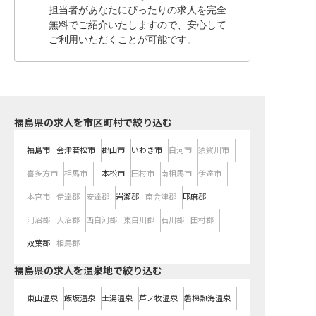
担当者があなたにぴったりの求人を完全
無料でご紹介いたしますので、安心して
ご利用いただくことが可能です。
福島県の求人を市区町村で絞り込む
福島市
会津若松市
郡山市
いわき市
白河市
須賀川市
喜多方市
相馬市
二本松市
田村市
南相馬市
伊達市
本宮市
伊達郡
安達郡
岩瀬郡
南会津郡
耶麻郡
河沼郡
大沼郡
西白河郡
東白川郡
石川郡
田村郡
双葉郡
相馬郡
福島県の求人を温泉地で絞り込む
東山温泉
飯坂温泉
土湯温泉
芦ノ牧温泉
磐梯熱海温泉