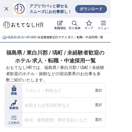
アプリでパッと探せる
ダウンロード
スムーズにお仕事探し！
ログイン
求人検索
転職相談
キープ
メニュー
求人・施設を探す
福島県
東白川郡
塙町
未経験者歓迎のホテル 求人・転職・中途採用一覧
キープした求人
福島県 / 東白川郡 / 塙町 / 未経験者歓迎の
ホテル 求人・転職・中途採用一覧
就職・転職 合同説明会
おもてなしHRでは、福島県 / 東白川郡 / 塙町 / 未経験
者歓迎のホテル・旅館などの宿泊業界のお仕事を多
おもてなしHRについて
数ご紹介いたします。
ご利用の流れ
フロント・料飲など
選択
職種
よくある質問
全国または市区町村など
選択
勤務地
ホテル・宿泊業界情報コラム
給与・雇用形態・寮社宅あり など
選択
こだわり