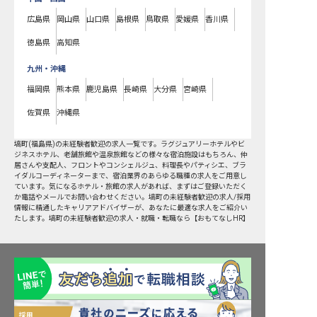
広島県
岡山県
山口県
島根県
鳥取県
愛媛県
香川県
徳島県
高知県
九州・沖縄
福岡県
熊本県
鹿児島県
長崎県
大分県
宮崎県
佐賀県
沖縄県
塙町
(
福島県
)の
未経験者歓迎
の求人一覧です。ラグジュアリーホテルやビ
ジネスホテル、老舗旅館や温泉旅館などの様々な宿泊施設はもちろん、仲
居さんや支配人、フロントやコンシェルジュ、料理長やパティシエ、ブラ
イダルコーディネーターまで、宿泊業界のあらゆる職種の求人をご用意し
ています。気になるホテル・旅館の求人があれば、まずはご登録いただく
か電話やメールでお問い合わせください。塙町の未経験者歓迎の求人/採用
情報に精通したキャリアアドバイザーが、あなたに最適な求人をご紹介い
たします。塙町の未経験者歓迎の求人・就職・転職なら【おもてなしHR】