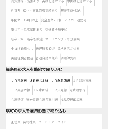
海外勤務・出張あり
英語を活かせる
中国語を活かせる
外資系
産休・育休取得実績あり
駅徒歩5分以内
年間休日120日以上
完全週休2日制
マイカー通勤可
寮社宅・住宅補助あり
交通費全額支給
新卒・第二新卒も歓迎
オープニング・新規開業
中抜け勤務なし
未経験者歓迎
資格を活かせる
実務経験者優遇
普通自動車免許
調理師免許
福島県
の求人を路線で絞り込む
ＪＲ常磐線
ＪＲ東北本線
ＪＲ磐越西線
ＪＲ磐越東線
ＪＲ奥羽本線
ＪＲ水郡線
ＪＲ只見線
阿武隈急行
会津鉄道
野岩鉄道会津鬼怒川線
福島交通飯坂線
塙町の求人を雇用形態で絞り込む
正社員
契約社員
パート・アルバイト