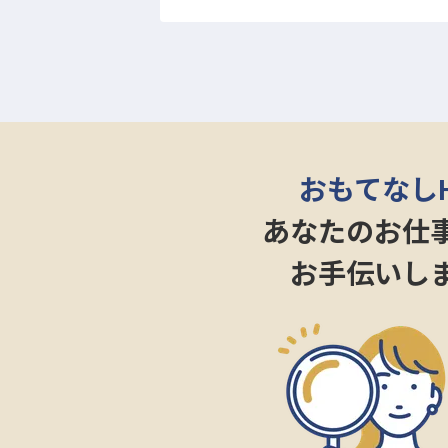
ル。「心うるおう休日を。」をコ
をみせる樹々など、美しい自然と
時間に身を委ね、心ゆくまで寛げ
ランのほか、チャペル、披露宴会
おもてなし
あなたのお仕
お手伝いし