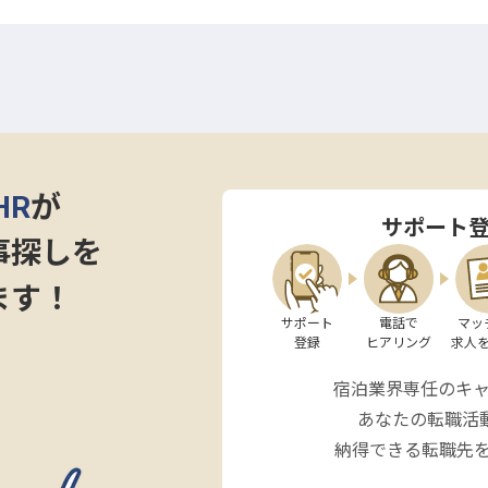
ンセプトに、どこまでも広がる空と海、四季折々の表情
温泉でお客様をお迎えしています。ゆったりとながれる
る空間が魅力。敷地内には、ホテルや温泉施設、レスト
場、ホテル直営のドレスサロンなども備えています。
HR
が
サポート
事探しを
ます！
サポート

電話で

マッ
登録
ヒアリング
求人
宿泊業界専任のキ
あなたの転職活
納得できる転職先