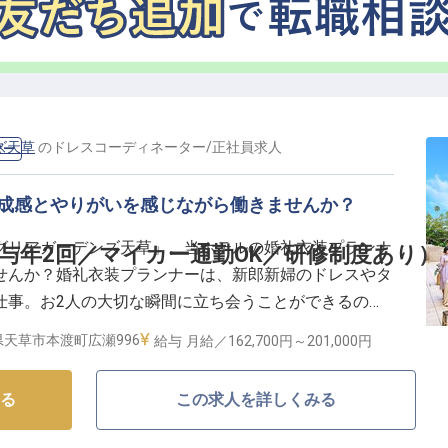
スキルアップ】
も便利！転勤なしで地元で腰を据えて働けるのも魅力で
適用され、育児休業取得実績もあるので、ライフステー
です。65歳までの再雇用制度もあり、長期的なキャリア
場所で、お客様と共に成長できる環境があなたを待って
ズ天草
の
ドレスコーディネーター
/
正社員
求人
ター
達成感とやりがいを感じながら働きませんか？
グリアガーデンズ天草」。当ホテルの婚礼衣装プランナ
与年2回／マイカー通勤OK／研修制度あり）
せんか？婚礼衣装プランナーは、新郎新婦のドレスやタ
仕事。お2人の大切な瞬間に立ち会うことができるの
！賞与年2回に月7～8日休み、平均残業時間は月10時
県天草市本渡町広瀬996
給与
月給／162,700円～
201,000円
度や研修制度などの福利厚生もご用意しています。
る
この求人を詳しくみる
は、天草の大海原を一望できる高台のスパリゾートホテ