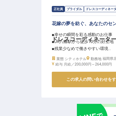
当ホテルでは、ビジネスマナーや
求人情報：
千草ホテル
の
ドレスコーデ
正社員
ブライダル
ドレスコーディネー
ラムをご用意！英語研修もあるの
す！
花嫁の夢を紡ぐ、あなたのセ
福利厚生も充実しており、ベネフ
ございます！シフト制なので、プ
■幸せの瞬間を彩る感動のお仕事
ドレスコーディネータ
素敵な仲間と共に、お客様の大切
■JR八幡駅から徒歩10分の好立地
感性を活かしてみませんか？
■残業少なめで働きやすい環境
※2025年09月08日時点の情報です
■育休取得実績あり！長く働ける
福岡県北
業態
シティホテル
勤務地
給与
月給／200,000円～
264,000円
ーー【お二人の特別な一日を輝か
結婚式という人生の晴れ舞台で、
この求人の問い合わせをす
グドレスやタキシードの選定から
現するサポートをいたします。お
ちの何よりの励みに。一生の思い
演出してみませんか？