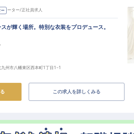
ホスピタリティ、サービス研修など、多彩な研修プログ
ィネーター
/
正社員
求人
ター
で、国際的なホテルならではのスキルアップも可能で
ンスが輝く場所。特別な衣装をプロデュース。
ィット・ワンによる宿泊や映画、レジャー施設の優待も
ライベートとのバランスも取りやすい環境です。
ー
な一日を演出するプロフェッショナルとして、あなたの
職場
九州市八幡東区西本町1丁目1−1
せるお手伝い】
新郎新婦様の幸せな瞬間を彩るお仕事です。ウエディン
る
この求人を詳しくみる
、トータルコーディネートまで、お客様の理想の姿を実
二人の笑顔や「素敵になれた」という喜びの声が、私た
出に残る特別な日を、あなたのセンスと心配りで素敵に