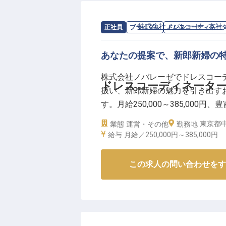
求人情報：
株式会社ノバレーゼ 本社
正社員
ブライダル
ドレスコーディネー
あなたの提案で、新郎新婦の
株式会社ノバレーゼでドレスコー
ドレスコーディネータ
扱い、新郎新婦の魅力を引き出す
す。月給250,000～385,00
センスで、一生に一度の特別な瞬
東京都中央
業態
運営・その他
勤務地
※2025年04月17日時点の情報です
給与
月給／250,000円～
385,000円
この求人の問い合わせをす