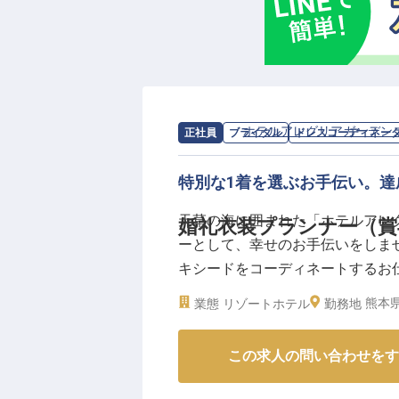
ーー【安心して長く働ける環境で
車通勤OK（駐車場完備）で通勤
す。勤続5年以上で退職金制度も
ジの変化にも対応できる職場環境
形成が可能。結婚式という幸せな
います。
求人情報：
ホテルアレグリアガーデン
正社員
ブライダル
ドレスコーディネー
※2025年09月08日時点の情報です
特別な1着を選ぶお手伝い。
天草の海に囲まれた「ホテルアレ
婚礼衣装プランナー（賞
ーとして、幸せのお手伝いをしま
キシードをコーディネートするお
で、大きなやりがいを感じられます
熊本
業態
リゾートホテル
勤務地
間ほど。その他、資格取得支援制
この求人の問い合わせをす
【この企業・施設について】
ホテルアレグリアガーデンズ天草