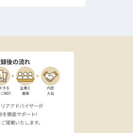
登録後の流れ
チする

企業と

内定

をご紹介
面接
入社
ャリアアドバイザーが
動を徹底サポート!
をご提案いたします。