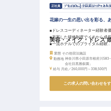
求人情報：
ヒルトン小田原リゾート&
正社員
ブライダル
ドレスコーディネー
花嫁の一生の思い出を彩る、
■ドレスコーディネーター経験者
■充実した研修制度でイチから成
美容・メイク・ドレス 
■一流ホテルでのブライダル経験
■福利厚生充実！各種優待あり
業態
その他宿泊施設
神奈川県小田原市根府川583
勤務地
ーー【幸せの瞬間を彩る、感動の
会社目黒雅叙園」
給与
月給／260,000円～
338,500円
ヒルトン小田原リゾート＆スパで
スコーディネーターを募集してい
この求人の問い合わせをす
望に沿ったプランニングまで、感
ブライダル業界に興味のある方、
い！お客様の「ありがとう」が直
ーー【成長できる環境で、ブライ