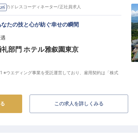
スパ
の
ドレスコーディネーター
/
正社員
求人
ター
あなたの技と心が紡ぐ幸せの瞬間
優遇
長
婚礼部門 ホテル雅叙園東京
−1 ※ウエディング事業を受託運営しており、雇用契約は「株式
プロフェッショナルへ】
は、お二人の人生の門出を最高の形でお手伝いするドレ
ます！チャペルや披露宴会場のご案内から、お二人の希
る
この求人を詳しくみる
動の瞬間を創り上げるお仕事です。
おもてなしの心を大切にされる方、ぜひご応募くださ
接届く、やりがいのあるポジションです！
ダルのプロへステップアップ】