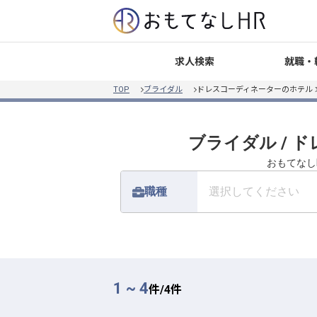
就職・
求人検索
TOP
ブライダル
ドレスコーディネーターのホテル
ブライダル / 
おもてなし
職種
選択してください
1 ~ 4
件/
4
件