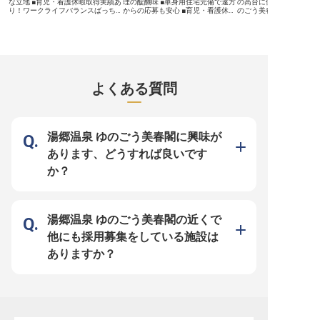
な立地 ■育児・看護休暇取得実績あ
理の醍醐味 ■単身用住宅完備で遠方
の高台に位置する和風温
り！ワークライフバランスばっちり
からの応募も安心 ■育児・看護休暇
のごう美春閣」。皆さん
■経験者優遇！あなたのスキルを活
取得実績あり！ワークライフバラン
ントから客室清掃や調理
かせます ■マイカー通勤OK！無料
ス抜群 ■転勤なしで長く安心して働
ホテル全体の業務をお任
駐車場完備 ーー【心を込めたおも
ける職場環境 ーー【美作の恵みを
セクションを超え、多く
てなしで、お客様の思い出づくりを
活かした洋食の創造を担う、あなた
と連携を取りながら仕事
お手伝い】 湯郷温泉の魅力を存分
の腕】 岡山県の美しい自然に囲ま
め、幅広いスキルやコミ
に味わっていただくレストランサー
れた「ポピースプリングスリゾート
ョン能力を身につけるこ
ビスのお仕事です。お客様のお迎え
＆スパ」で、お客様の記憶に残る洋
す。未経験者も大歓迎で
からお見送りまで、心温まるサービ
食の数々を一緒に創りませんか？当
からホテルの仕事を学び
よくある質問
スを提供していただきます。お食事
リゾートでは、地元の新鮮な食材を
単身寮を完備し新生活を
の提供を通じて、お客様の旅の思い
活かした料理でお客様をおもてな
ています。※2023年7月
出に彩りを添える大切な役割です。
し。料理長の献立のもと、仕込みか
情報です。
席のセッティングや料理・飲料の提
ら調理、盛り付けまで、洋食調理の
供、片付けなど、おもてなしの心を
プロフェッショナルとしての技を発
形にする様々な業務に携わっていた
揮できる環境です。 季節ごとに変
湯郷温泉 ゆのごう美春閣に興味が
だきます。一つひとつの所作に真心
わるメニューや特別なイベント料理
を込めて、お客様に喜んでいただけ
など、腕を磨きながら成長できる職
あります、どうすれば良いです
る瞬間がやりがいです。 ーー【チ
場です。お客様の「美味しい！」の
ームワークを大切に、長く安心して
笑顔があなたのやりがいに！ ーー
か？
働ける環境です】 当ホテルでは、
【あなたの生活も大切にする、働き
スタッフ一人ひとりの個性と経験を
やすさ重視の職場環境】 当リゾー
尊重しています。シフト制で働きや
トでは、スタッフ一人ひとりの生活
すく、育児休業・看護休暇の取得実
を大切にしています。 単身用住宅
績もあり、プライベートとの両立を
を完備しているので、遠方からの応
サポート。再雇用制度があるので、
募も安心。育児休業・看護休暇の取
湯郷温泉 ゆのごう美春閣の近くで
長期的なキャリアプランを描けま
得実績もあり、ライフステージに合
す。転勤なしで地域に根ざして働け
わせた働き方が可能です。 60歳定
他にも採用募集をしている施設は
るのも魅力の一つ。温泉地ならでは
年後も65歳まで再雇用制度がある
のおもてなしの心を大切にしなが
ため、長く安心して腕を振るえる環
ありますか？
ら、あなたのホスピタリティを発揮
境です。転勤なしのため地域に根差
してみませんか？チームの一員とし
した生活も実現。シフト制で休日も
て、一緒に素敵な湯郷温泉の思い出
しっかり確保でき、プライベートと
を創りましょう！ ※2025年07月30
仕事のバランスを取りながら、調理
日時点の情報です
の腕を磨き続けることができます。
あなたの技術と情熱で、お客様に感
動を届けませんか？ ※2025年07月
25日時点の情報です