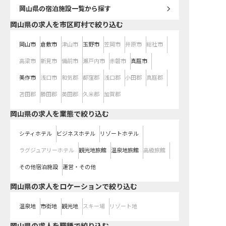
岡山県
の宿泊施設一覧から探す
岡山県の求人を市区町村で絞り込む
岡山市
倉敷市
津山市
玉野市
笠岡市
井原市
総社市
高梁市
新見市
備前市
瀬戸内市
赤磐市
真庭市
美作市
浅口市
和気郡
都窪郡
浅口郡
小田郡
真庭郡
苫田郡
勝田郡
英田郡
久米郡
加賀郡
岡山県の求人を業態で絞り込む
シティホテル
ビジネスホテル
リゾートホテル
ラグジュアリーホテル
観光地旅館
温泉地旅館
高級旅館
その他宿泊施設
運営・その他
岡山県の求人をロケーションで絞り込む
温泉地
市街地
観光地
スキー場
リゾート地