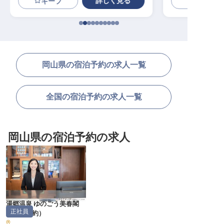
詳しく見る
キープ
岡山県の宿泊予約の求人一覧
全国の宿泊予約の求人一覧
岡山県の宿泊予約の求人
湯郷温泉 ゆのごう美春閣
正社員
（
宿泊予約
）