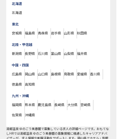
北海道
北海道
東北
宮城県
福島県
青森県
岩手県
山形県
秋田県
北陸・甲信越
新潟県
長野県
石川県
富山県
山梨県
福井県
中国・四国
広島県
岡山県
山口県
島根県
鳥取県
愛媛県
香川県
徳島県
高知県
九州・沖縄
福岡県
熊本県
鹿児島県
長崎県
大分県
宮崎県
佐賀県
沖縄県
湯郷温泉 ゆのごう美春閣で募集している求人の詳細ページです。おもてな
しHRでは湯郷温泉 ゆのごう美春閣の募集情報に精通したキャリアアドバ
イザーが、求人情報や転職活動をサポートします。岡山県でホテル・旅館