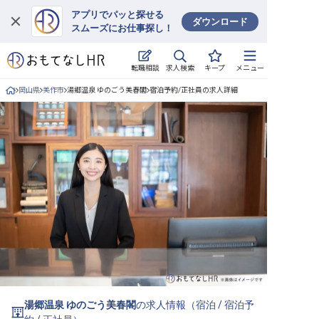
アプリでパッと探せる
ダウンロード
スムーズにお仕事探し！
ログイン
求人検索
転職相談
キープ
メニュー
求人・施設を探す
岡山県
美作市
湯郷温泉 ゆのごう美春閣
宿泊予約/正社員の求人詳細
キープした求人
就職・転職 合同説明会
おもてなしHRについて
ご利用の流れ
よくある質問
ホテル・宿泊業界情報コラム
湯郷温泉 ゆのごう美春閣
の求人情報（
宿泊
/
宿泊予