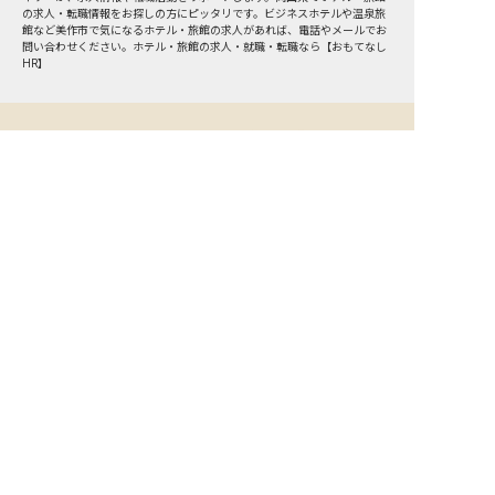
の求人・転職情報をお探しの方にピッタリです。ビジネスホテルや温泉旅
館など
美作市
で気になるホテル・旅館の求人があれば、電話やメールでお
問い合わせください。ホテル・旅館の求人・就職・転職なら【おもてなし
HR】
おもてなしHR
が
あなたのお仕事探しを
お手伝いします！
サポート登録後の流れ
サポート

電話で

マッチする

企業と

内定

登録
ヒアリング
求人をご紹介
面接
入社
宿泊業界専任のキャリアアドバイザーがあなたの転
職活動を徹底サポート!
納得できる転職先をご提案いたします。