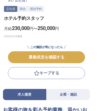
約
/
正社員
）
転職サポートに申し込む
無料
正社員
宿泊
宿泊予約
ホテル予約スタッフ
採用をお考えの企業様へ
230,000
250,000
月給
円〜
円
この施設が気になったら
募集状況を確認する
キープする
求人概要
企業・施設
お客様の旅を彩る予約業務。温かいお