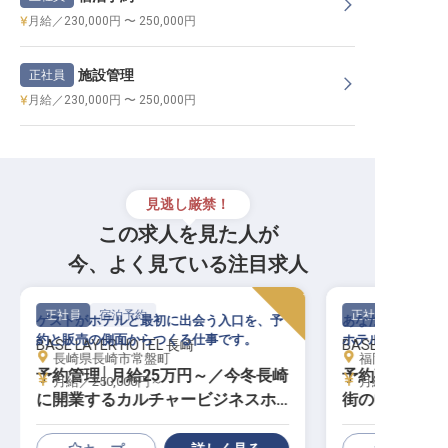
月給／230,000円 〜 250,000円
施設管理
正社員
月給／230,000円 〜 250,000円
見逃し厳禁！
この求人を見た人が
今、よく見ている注目求人
正社員
宿泊予約
正社員
ゲストがホテルと最初に出会う入口を、予
あなたのおもてな
約と販売の側面からつくる仕事です。
ホテルの枠を超え
BASE LAYER HOTEL 長崎
BASE LAYER H
長崎県長崎市常盤町
福岡県福岡市中央
予約管理│月給25万円～／今冬長崎
予約事務｜月給
月給／250,000円～
月給／300,00
に開業するカルチャービジネスホ
街の中心部／
テル／宿泊予約・販売を支える