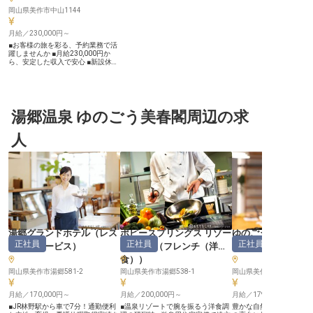
岡山県美作市中山1144
月給／230,000円～
■お客様の旅を彩る、予約業務で活
躍しませんか ■月給230,000円か
ら、安定した収入で安心 ■新設休憩
室で温かい食事を毎日ご用意してい
ます ■マイカー通勤可能で、日々の
通勤も快適です ーー【お客様の旅
を彩る、おもてなしの最前線】 お
客様が心に残る旅を始める第一歩
を、あなたの温かいおもてなしで支
湯郷温泉 ゆのごう美春閣周辺の求
えませんか。 当施設では、電話や
WEBを通じてお客様の予約を承
人
り、旅行会社様との連携も図りなが
ら、一人ひとりのご要望に寄り添っ
た最適な滞在を提案しています。
お客様の期待を超える感動を創造す
るため、細やかな気配りと丁寧な対
応で、最高の思い出作りをお手伝い
するやりがいを感じられるでしょ
う。 ーー【心豊かな毎日を支え
る、充実の職場環境】 当施設で
は、スタッフが安心して長く働ける
よう、充実した環境を整えていま
す。 月給230,000円からの安定した
湯郷グランドホテル
（
レス
ポピースプリングス リゾー
ゆのごう美春閣
収入に加え、新設された休憩室で
正社員
正社員
正社員
トランサービス
）
ト&スパ
（
フレンチ（洋
その他
）
は、毎日温かい白ご飯とお味噌汁を
無償で提供。土曜日にはカレーライ
食）
）
スも楽しめます。マイカー通勤も可
能で、日々の通勤も快適です。 お
岡山県美作市湯郷581-2
岡山県美作市湯郷538-1
岡山県美作市中山1144
客様への「おもてなし」を大切にす
るように、働くスタッフへの「おも
月給／170,000円～
月給／200,000円～
月給／179,000円～
てなし」も大切にしています。
※2026年01月06日時点の情報です
■JR林野駅から車で7分！通勤便利
■温泉リゾートで腕を振るう洋食調
豊かな自然に囲まれた岡