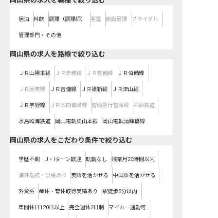
岡山県の求人を職種で絞り込む
宿泊
料飲
調理（調理師）
客室
施設管理
ブライダル
管理部門・その他
岡山県
の求人を路線で絞り込む
ＪＲ山陽本線
ＪＲ赤穂線
ＪＲ芸備線
ＪＲ伯備線
ＪＲ因美線
ＪＲ吉備線
ＪＲ姫新線
ＪＲ津山線
ＪＲ宇野線
ＪＲ本四備讃線
智頭急行智頭線
井原鉄道
水島臨海鉄道
岡山電軌東山本線
岡山電軌清輝橋線
岡山県の求人をこだわり条件で絞り込む
学歴不問
U・Iターン歓迎
転勤なし
残業月20時間以内
海外勤務・出張あり
英語を活かせる
中国語を活かせる
外資系
産休・育休取得実績あり
駅徒歩5分以内
年間休日120日以上
完全週休2日制
マイカー通勤可