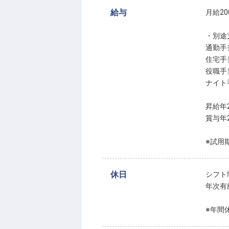
給与
月給200
・別途
通勤手当
住宅手
役職手
ナイト
昇給年
賞与年
※試用
休日
シフト
年次有
※年間休