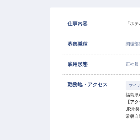
仕事内容
「ホテ
募集職種
調理部
雇用形態
正社員
勤務地・アクセス
マイ
福島県
【アク
JR常
常磐自