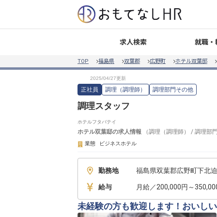
就職・
求人検索
TOP
福島県
双葉郡
広野町
ホテル双葉邸
正社員
調理（調理師）
調理部門その他
調理スタッフ
ホテルフタバテイ
ホテル双葉邸
の求人情報
（
調理（調理師）
/
調理部
業態
ビジネスホテル
勤務地
福島県双葉郡広野町下北迫二
給与
月給／200,000円～350,0
未経験の方も歓迎します！おいしい