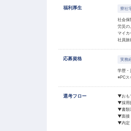
福利厚生
寮社
社会保
労災の
マイカ
社員旅
応募資格
実務
学歴・
※PC
選考フロー
▼おも
▼採用
▼書類
▼面接
▼内定