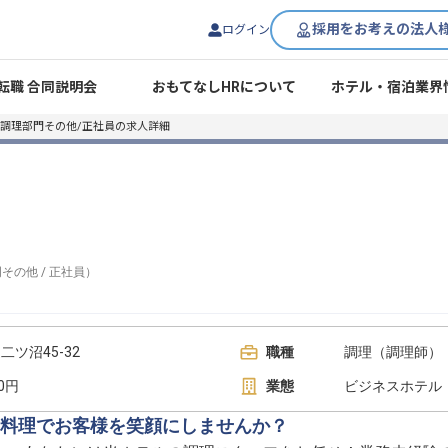
採用をお考えの法人
ログイン
転職 合同説明会
おもてなしHRについて
ホテル・宿泊業界
調理部門その他/正社員の求人詳細
門その他
/
正社員
）
ツ沼45-32
職種
調理（調理師） 
00円
業態
ビジネスホテル
料理でお客様を笑顔にしませんか？