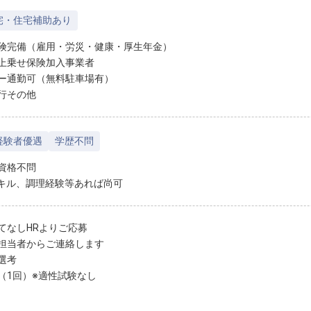
宅・住宅補助あり
険完備（雇用・労災・健康・厚生年金）
上乗せ保険加入事業者
ー通勤可（無料駐車場有）
行その他
経験者優遇
学歴不問
資格不問
スキル、調理経験等あれば尚可
てなしHRよりご応募
担当者からご連絡します
選考
（1回）※適性試験なし