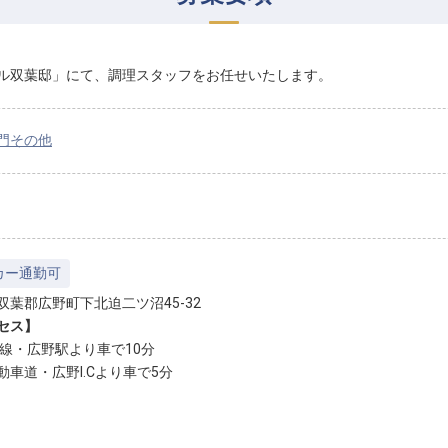
ル双葉邸」にて、調理スタッフをお任せいたします。
門その他
カー通勤可
双葉郡広野町下北迫二ツ沼45-32
セス】
磐線・広野駅より車で10分
動車道・広野I.Cより車で5分