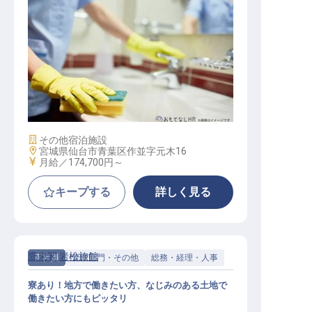
転職サポートに申し込む
無料
採用をお考えの企業様へ
客室清掃
施設業態
その他宿泊施設
勤務地
宮城県仙台市青葉区作並字元木16
給与
月給／174,700円～
キープする
詳しく見る
鷹泉閣 岩松旅館
正社員
管理部門・その他
総務・経理・人事
寮あり！地方で働きたい方、なじみのある土地で
働きたい方にもピッタリ