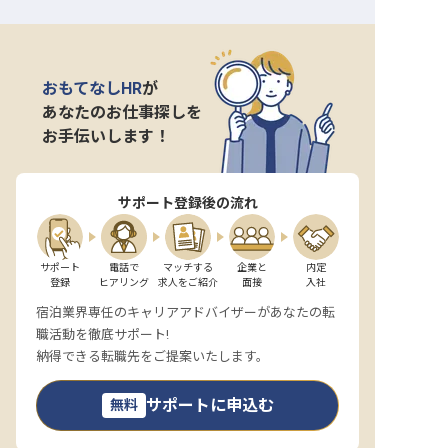
おもてなしHR
が
あなたのお仕事探しを
お手伝いします！
サポート登録後の流れ
サポート

電話で

マッチする

企業と

内定

登録
ヒアリング
求人をご紹介
面接
入社
宿泊業界専任のキャリアアドバイザーがあなたの転
職活動を徹底サポート!
納得できる転職先をご提案いたします。
サポートに申込む
無料