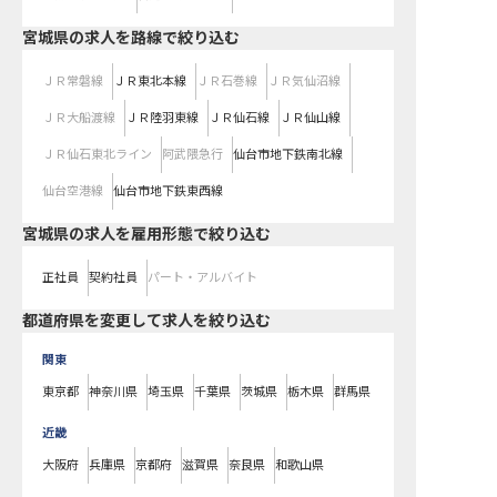
宮城県
の求人を路線で絞り込む
ＪＲ常磐線
ＪＲ東北本線
ＪＲ石巻線
ＪＲ気仙沼線
ＪＲ大船渡線
ＪＲ陸羽東線
ＪＲ仙石線
ＪＲ仙山線
ＪＲ仙石東北ライン
阿武隈急行
仙台市地下鉄南北線
仙台空港線
仙台市地下鉄東西線
宮城県の求人を雇用形態で絞り込む
正社員
契約社員
パート・アルバイト
都道府県を変更して求人を絞り込む
関東
東京都
神奈川県
埼玉県
千葉県
茨城県
栃木県
群馬県
近畿
大阪府
兵庫県
京都府
滋賀県
奈良県
和歌山県