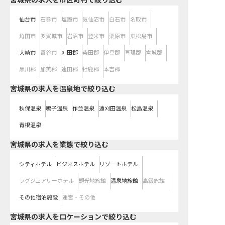
宮城県の求人を市区町村で絞り込む
仙台市
石巻市
塩竈市
気仙沼市
白石市
名取市
角田市
多賀城市
岩沼市
登米市
栗原市
東松島市
大崎市
富谷市
刈田郡
柴田郡
伊具郡
亘理郡
宮城郡
黒川郡
加美郡
遠田郡
牡鹿郡
本吉郡
宮城県の求人を温泉地で絞り込む
秋保温泉
鳴子温泉
作並温泉
遠刈田温泉
松島温泉
青根温泉
宮城県の求人を業態で絞り込む
シティホテル
ビジネスホテル
リゾートホテル
ラグジュアリーホテル
観光地旅館
温泉地旅館
高級旅館
その他宿泊施設
運営・その他
宮城県の求人をロケーションで絞り込む