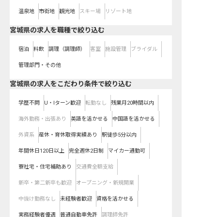
温泉地
市街地
観光地
スキー場
リゾート地
宮城県の求人を職種で絞り込む
宿泊
料飲
調理（調理師）
客室
施設管理
ブライダル
管理部門・その他
宮城県の求人をこだわり条件で絞り込む
学歴不問
U・Iターン歓迎
転勤なし
残業月20時間以内
海外勤務・出張あり
英語を活かせる
中国語を活かせる
外資系
産休・育休取得実績あり
駅徒歩5分以内
年間休日120日以上
完全週休2日制
マイカー通勤可
寮社宅・住宅補助あり
交通費全額支給
新卒・第二新卒も歓迎
オープニング・新規開業
中抜け勤務なし
未経験者歓迎
資格を活かせる
実務経験者優遇
普通自動車免許
調理師免許