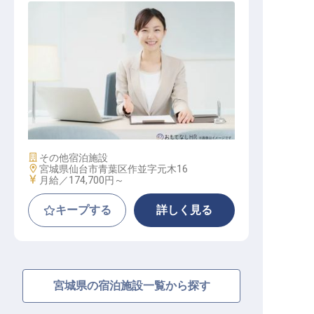
総務・経理
施設業態
その他宿泊施設
勤務地
宮城県仙台市青葉区作並字元木16
給与
月給／174,700円～
キープする
詳しく見る
宮城県の宿泊施設一覧から探す