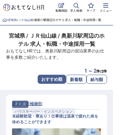
求人検索
転職相談
キープ
メニュー
宮城県
ＪＲ仙山線
奥新川駅周辺のホテル 求人・転職・中途採用一覧
ログイン
宮城県 / ＪＲ仙山線 / 奥新川駅周辺のホ
求人・施設を探す
テル 求人・転職・中途採用一覧
キープした求人
おもてなしHRでは、奥新川駅周辺の宿泊業界のお仕
事を多数ご紹介いたします。
就職・転職 合同説明会
1 ~ 2
件/
2
件
おもてなしHRについて
おすすめ順
新着順
給与順
ご利用の流れ
鷹泉閣 岩松旅館
正社員
客室
よくある質問
ハウスキーパー・インスペクション
未経験歓迎・寮あり！仕事後は温泉で疲れた体を
ホテル・宿泊業界情報コラム
休めることができます