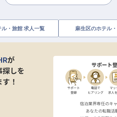
ル・旅館 求人一覧
麻生区のホテル・
HR
が
サポート
事探しを
ます！
サポート

電話で

マッ
登録
ヒアリング
求人
宿泊業界専任のキ
あなたの転職活