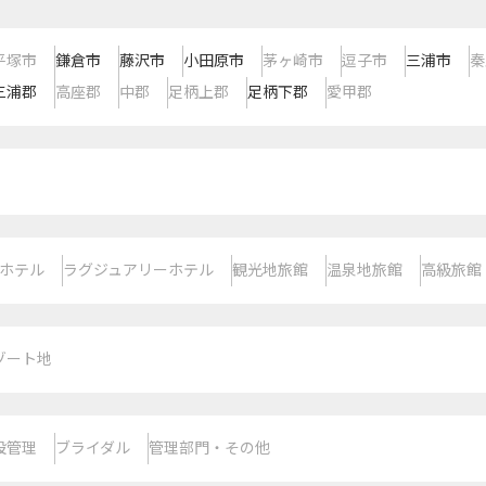
平塚市
鎌倉市
藤沢市
小田原市
茅ヶ崎市
逗子市
三浦市
秦
三浦郡
高座郡
中郡
足柄上郡
足柄下郡
愛甲郡
ホテル
ラグジュアリーホテル
観光地旅館
温泉地旅館
高級旅館
ゾート地
設管理
ブライダル
管理部門・その他