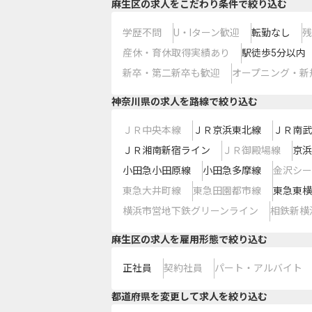
麻生区の求人をこだわり条件で絞り込む
学歴不問
U・Iターン歓迎
転勤なし
残
産休・育休取得実績あり
駅徒歩5分以内
新卒・第二新卒も歓迎
オープニング・新
神奈川県
の求人を路線で絞り込む
ＪＲ中央本線
ＪＲ京浜東北線
ＪＲ南武
ＪＲ湘南新宿ライン
ＪＲ御殿場線
京浜
小田急小田原線
小田急多摩線
金沢シー
東急大井町線
東急田園都市線
東急東横
横浜市営地下鉄グリーンライン
相鉄新横
麻生区の求人を雇用形態で絞り込む
正社員
契約社員
パート・アルバイト
都道府県を変更して求人を絞り込む