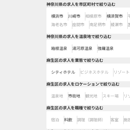
神奈川県の求人を市区町村で絞り込む
横浜市
川崎市
相模原市
横須賀市
海老名市
座間市
南足柄市
綾瀬市
神奈川県の求人を温泉地で絞り込む
箱根温泉
湯河原温泉
強羅温泉
麻生区の求人を業態で絞り込む
シティホテル
ビジネスホテル
リゾート
麻生区の求人をロケーションで絞り込む
温泉地
市街地
観光地
スキー場
リ
麻生区の求人を職種で絞り込む
宿泊
料飲
調理（調理師）
客室
施