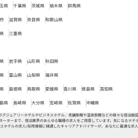
玉県
千葉県
茨城県
栃木県
群馬県
府
滋賀県
奈良県
和歌山県
県
三重県
県
岩手県
山形県
秋田県
県
富山県
山梨県
福井県
県
島根県
鳥取県
愛媛県
香川県
徳島県
高知県
島県
長崎県
大分県
宮崎県
佐賀県
沖縄県
ラグジュアリーホテルやビジネスホテル、老舗旅館や温泉旅館などの様々な宿泊施
ネーターまで、宿泊業界のあらゆる職種の求人をご用意しています。気になるホテ
スホテルの求人/採用情報に精通したキャリアアドバイザーが、あなたに最適な求