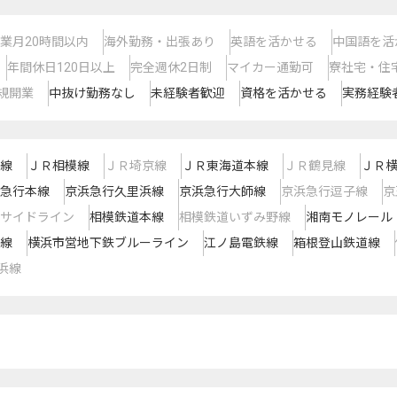
業月20時間以内
海外勤務・出張あり
英語を活かせる
中国語を活
年間休日120日以上
完全週休2日制
マイカー通勤可
寮社宅・住
規開業
中抜け勤務なし
未経験者歓迎
資格を活かせる
実務経験
線
ＪＲ相模線
ＪＲ埼京線
ＪＲ東海道本線
ＪＲ鶴見線
ＪＲ
急行本線
京浜急行久里浜線
京浜急行大師線
京浜急行逗子線
京
サイドライン
相模鉄道本線
相模鉄道いずみ野線
湘南モノレール
線
横浜市営地下鉄ブルーライン
江ノ島電鉄線
箱根登山鉄道線
浜線