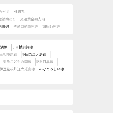
かせる
外資系
宅補助あり
交通費全額支給
者優遇
普通自動車免許
調理師免許
横浜線
ＪＲ横須賀線
王相模原線
小田急江ノ島線
東急こどもの国線
東急目黒線
伊豆箱根鉄道大雄山線
みなとみらい線