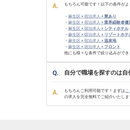
もちろん可能です！以下の条件がよ
・
麻生区 × 宿泊求人 ×
寮あり
・
麻生区 × 宿泊求人 ×
業界経験者優
・
麻生区 × 宿泊求人 ×
シティホテル
・
麻生区 × 宿泊求人 ×
リゾートホテ
・
麻生区 × 宿泊求人 ×
温泉地
・
麻生区 × 宿泊求人 ×
フロント
他にも様々な条件で絞り込みができ
自分で職場を探すのは自
もちろんご利用可能です！まずは
こ
の求人を完全無料でご紹介いたしま