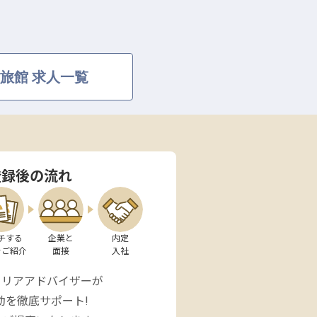
旅館 求人一覧
登録後の流れ
チする

企業と

内定

をご紹介
面接
入社
ャリアアドバイザーが
動を徹底サポート!