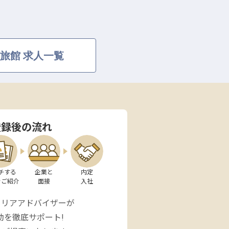
旅館 求人一覧
登録後の流れ
チする

企業と

内定

をご紹介
面接
入社
ャリアアドバイザーが
動を徹底サポート!