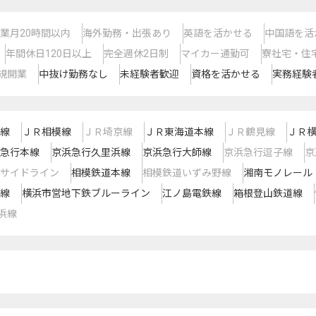
業月20時間以内
海外勤務・出張あり
英語を活かせる
中国語を活
年間休日120日以上
完全週休2日制
マイカー通勤可
寮社宅・住
規開業
中抜け勤務なし
未経験者歓迎
資格を活かせる
実務経験
線
ＪＲ相模線
ＪＲ埼京線
ＪＲ東海道本線
ＪＲ鶴見線
ＪＲ
急行本線
京浜急行久里浜線
京浜急行大師線
京浜急行逗子線
京
サイドライン
相模鉄道本線
相模鉄道いずみ野線
湘南モノレール
線
横浜市営地下鉄ブルーライン
江ノ島電鉄線
箱根登山鉄道線
浜線