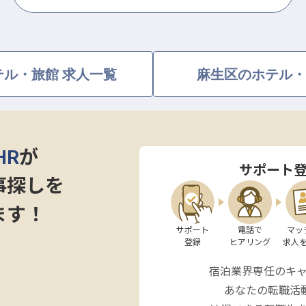
ル・旅館 求人一覧
麻生区のホテル・
HR
が
サポート
事探しを
ます！
サポート

電話で

マッ
登録
ヒアリング
求人
宿泊業界専任のキ
あなたの転職活