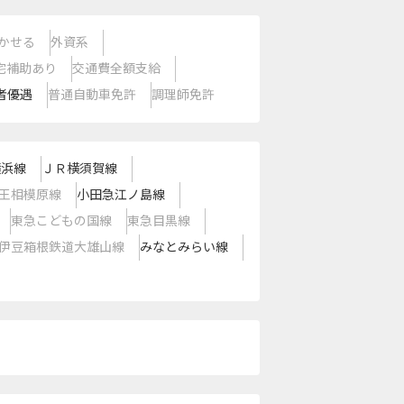
かせる
外資系
宅補助あり
交通費全額支給
者優遇
普通自動車免許
調理師免許
横浜線
ＪＲ横須賀線
王相模原線
小田急江ノ島線
東急こどもの国線
東急目黒線
伊豆箱根鉄道大雄山線
みなとみらい線