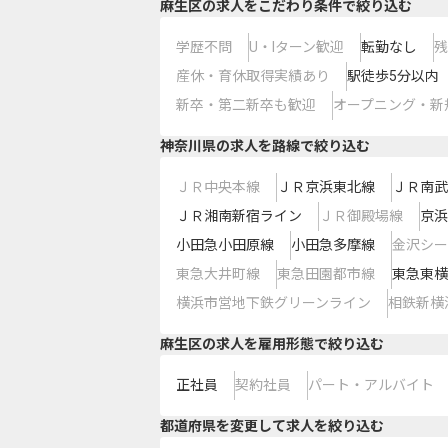
麻生区の求人をこだわり条件で絞り込む
学歴不問
U・Iターン歓迎
転勤なし
残
産休・育休取得実績あり
駅徒歩5分以内
新卒・第二新卒も歓迎
オープニング・新
神奈川県
の求人を路線で絞り込む
ＪＲ中央本線
ＪＲ京浜東北線
ＪＲ南武
ＪＲ湘南新宿ライン
ＪＲ御殿場線
京浜
小田急小田原線
小田急多摩線
金沢シー
東急大井町線
東急田園都市線
東急東横
横浜市営地下鉄グリーンライン
相鉄新横
麻生区の求人を雇用形態で絞り込む
正社員
契約社員
パート・アルバイト
都道府県を変更して求人を絞り込む