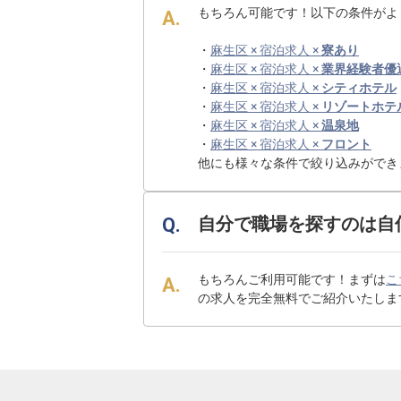
もちろん可能です！以下の条件がよ
・
麻生区 × 宿泊求人 ×
寮あり
・
麻生区 × 宿泊求人 ×
業界経験者優
・
麻生区 × 宿泊求人 ×
シティホテル
・
麻生区 × 宿泊求人 ×
リゾートホテ
・
麻生区 × 宿泊求人 ×
温泉地
・
麻生区 × 宿泊求人 ×
フロント
他にも様々な条件で絞り込みができ
自分で職場を探すのは自
もちろんご利用可能です！まずは
こ
の求人を完全無料でご紹介いたしま