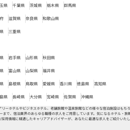
玉県
千葉県
茨城県
栃木県
群馬県
府
滋賀県
奈良県
和歌山県
県
三重県
県
岩手県
山形県
秋田県
県
富山県
山梨県
福井県
県
島根県
鳥取県
愛媛県
香川県
徳島県
高知県
島県
長崎県
大分県
宮崎県
佐賀県
沖縄県
アリーホテルやビジネスホテル、老舗旅館や温泉旅館などの様々な宿泊施設はもち
ーまで、宿泊業界のあらゆる職種の求人をご用意しています。気になるホテル・旅
/採用情報に精通したキャリアアドバイザーが、あなたに最適な求人をご紹介いた