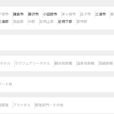
平塚市
鎌倉市
藤沢市
小田原市
茅ヶ崎市
逗子市
三浦市
秦
三浦郡
高座郡
中郡
足柄上郡
足柄下郡
愛甲郡
ホテル
ラグジュアリーホテル
観光地旅館
温泉地旅館
高級旅館
ゾート地
設管理
ブライダル
管理部門・その他