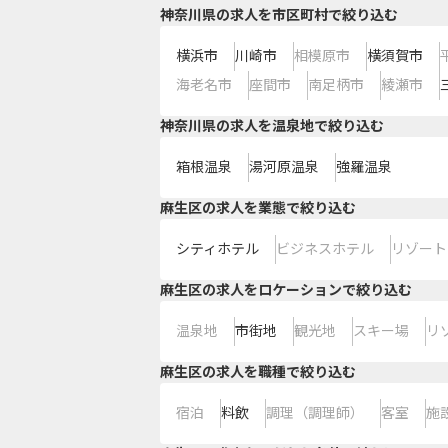
神奈川県の求人を市区町村で絞り込む
横浜市
川崎市
相模原市
横須賀市
海老名市
座間市
南足柄市
綾瀬市
神奈川県の求人を温泉地で絞り込む
箱根温泉
湯河原温泉
強羅温泉
麻生区の求人を業態で絞り込む
シティホテル
ビジネスホテル
リゾート
麻生区の求人をロケーションで絞り込む
温泉地
市街地
観光地
スキー場
リ
麻生区の求人を職種で絞り込む
宿泊
料飲
調理（調理師）
客室
施