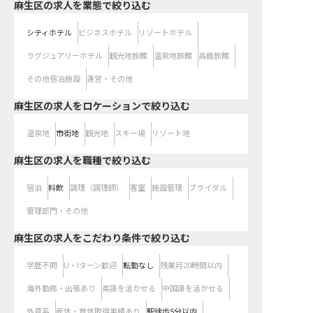
麻生区の求人を業態で絞り込む
シティホテル
ビジネスホテル
リゾートホテル
ラグジュアリーホテル
観光地旅館
温泉地旅館
高級旅館
その他宿泊施設
運営・その他
麻生区の求人をロケーションで絞り込む
温泉地
市街地
観光地
スキー場
リゾート地
麻生区の求人を職種で絞り込む
宿泊
料飲
調理（調理師）
客室
施設管理
ブライダル
管理部門・その他
麻生区の求人をこだわり条件で絞り込む
学歴不問
U・Iターン歓迎
転勤なし
残業月20時間以内
海外勤務・出張あり
英語を活かせる
中国語を活かせる
外資系
産休・育休取得実績あり
駅徒歩5分以内