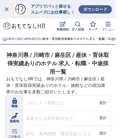
アプリでパッと探せる
ダウンロード
スムーズにお仕事探し！
ログイン
求人検索
転職相談
キープ
メニュー
求人・施設を探す
神奈川県
川崎市
麻生区
産休・育休取得実績ありのホテル 求人・転職・中途採用一覧
キープした求人
神奈川県 / 川崎市 / 麻生区 / 産休・育休取
得実績ありのホテル 求人・転職・中途採
就職・転職 合同説明会
用一覧
おもてなしHRでは、神奈川県 / 川崎市 / 麻生区 / 産
おもてなしHRについて
休・育休取得実績ありのホテル・旅館などの宿泊業
界のお仕事を多数ご紹介いたします。
ご利用の流れ
フロント・料飲など
選択
職種
よくある質問
全国または市区町村など
選択
勤務地
ホテル・宿泊業界情報コラム
給与・雇用形態・寮社宅あり など
選択
こだわり