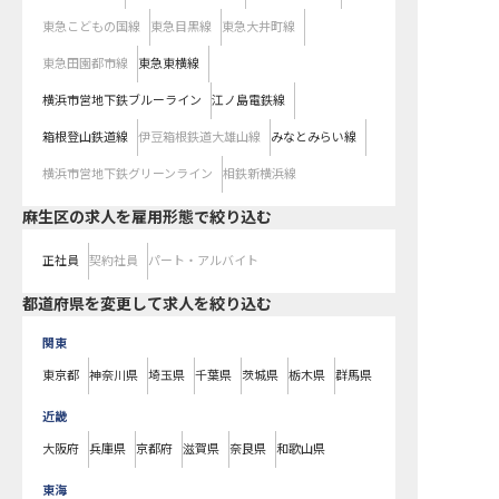
東急こどもの国線
東急目黒線
東急大井町線
東急田園都市線
東急東横線
横浜市営地下鉄ブルーライン
江ノ島電鉄線
箱根登山鉄道線
伊豆箱根鉄道大雄山線
みなとみらい線
横浜市営地下鉄グリーンライン
相鉄新横浜線
麻生区の求人を雇用形態で絞り込む
正社員
契約社員
パート・アルバイト
都道府県を変更して求人を絞り込む
関東
東京都
神奈川県
埼玉県
千葉県
茨城県
栃木県
群馬県
近畿
大阪府
兵庫県
京都府
滋賀県
奈良県
和歌山県
東海