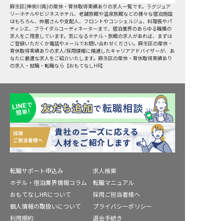
麻生区
(
神奈川県
)の
産休・育休取得実績あり
の求人一覧です。ラグジュア
リーホテルやビジネスホテル、老舗旅館や温泉旅館などの様々な宿泊施設
はもちろん、仲居さんや支配人、フロントやコンシェルジュ、料理長やパ
ティシエ、ブライダルコーディネーターまで、宿泊業界のあらゆる職種の
求人をご用意しています。気になるホテル・旅館の求人があれば、まずは
ご登録いただくか電話やメールでお問い合わせください。麻生区の産休・
育休取得実績ありの求人/採用情報に精通したキャリアアドバイザーが、あ
なたに最適な求人をご紹介いたします。麻生区の産休・育休取得実績あり
の求人・就職・転職なら【おもてなしHR】
転職サポート申込み
求人検索
ホテル・宿泊業界情報コラム
転職マニュアル
おもてなしHRについて
採用ご担当者様へ
個人情報の取扱いについて
プライバシーポリシー
利用規約
退会手続き