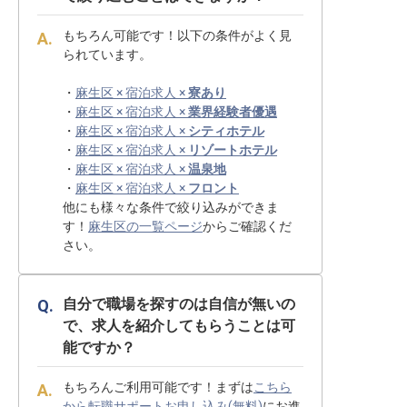
もちろん可能です！以下の条件がよく見
られています。
・
麻生区 × 宿泊求人 ×
寮あり
・
麻生区 × 宿泊求人 ×
業界経験者優遇
・
麻生区 × 宿泊求人 ×
シティホテル
・
麻生区 × 宿泊求人 ×
リゾートホテル
・
麻生区 × 宿泊求人 ×
温泉地
・
麻生区 × 宿泊求人 ×
フロント
他にも様々な条件で絞り込みができま
す！
麻生区の一覧ページ
からご確認くだ
さい。
自分で職場を探すのは自信が無いの
で、求人を紹介してもらうことは可
能ですか？
もちろんご利用可能です！まずは
こちら
から転職サポートお申し込み(無料)
にお進