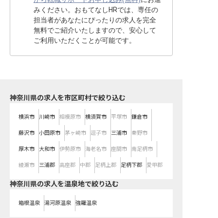
みください。おもてなしHRでは、専任の
担当者があなたにぴったりの求人を完全
無料でご紹介いたしますので、安心して
ご利用いただくことが可能です。
神奈川県の求人を市区町村で絞り込む
横浜市
川崎市
相模原市
横須賀市
平塚市
鎌倉市
藤沢市
小田原市
茅ヶ崎市
逗子市
三浦市
秦野市
厚木市
大和市
伊勢原市
海老名市
座間市
南足柄市
綾瀬市
三浦郡
高座郡
中郡
足柄上郡
足柄下郡
愛甲郡
神奈川県の求人を温泉地で絞り込む
箱根温泉
湯河原温泉
強羅温泉