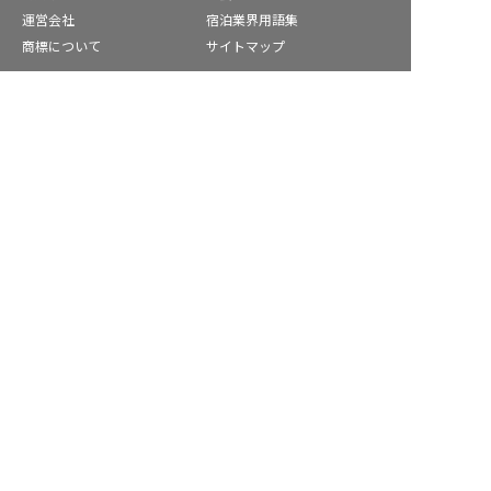
運営会社
宿泊業界用語集
商標について
サイトマップ
公式コミュニティ
麻生区の求人を紹介してもらう
株式会社ネクストビート運営サービス
保育業界の求職者様向けサービス
保育士バンク！ - 日本最大級。保育士・幼稚園教諭向け転職支
援サイト
保育士バンク！新卒 - 保育士・幼稚園教諭を目指す「学生向
け」就職活動情報サイト
法人様向けサービス
保育士バンク！コネクト - 保育施設向けの業務支援システム
保育士バンク！パレット - 保育施設専門の職員マネジメントツ
ール
保育士バンク！ウェブパック - 保育施設向けホームページ制作
保育士バンク！総研 - 保育園経営や保育の実務に活かせる有益