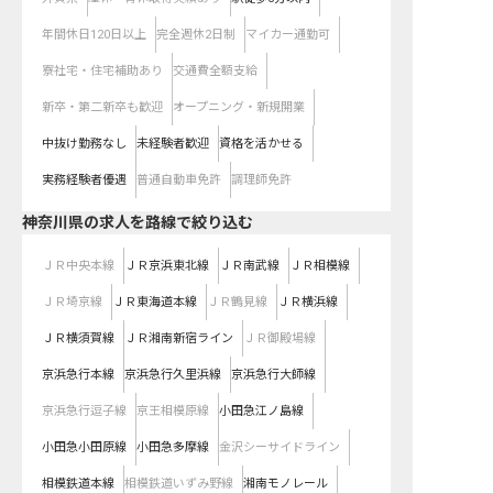
年間休日120日以上
完全週休2日制
マイカー通勤可
寮社宅・住宅補助あり
交通費全額支給
新卒・第二新卒も歓迎
オープニング・新規開業
中抜け勤務なし
未経験者歓迎
資格を活かせる
実務経験者優遇
普通自動車免許
調理師免許
神奈川県
の求人を路線で絞り込む
ＪＲ中央本線
ＪＲ京浜東北線
ＪＲ南武線
ＪＲ相模線
ＪＲ埼京線
ＪＲ東海道本線
ＪＲ鶴見線
ＪＲ横浜線
ＪＲ横須賀線
ＪＲ湘南新宿ライン
ＪＲ御殿場線
京浜急行本線
京浜急行久里浜線
京浜急行大師線
京浜急行逗子線
京王相模原線
小田急江ノ島線
小田急小田原線
小田急多摩線
金沢シーサイドライン
相模鉄道本線
相模鉄道いずみ野線
湘南モノレール