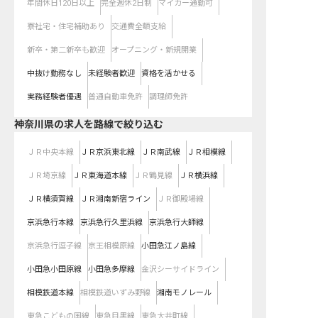
年間休日120日以上
完全週休2日制
マイカー通勤可
寮社宅・住宅補助あり
交通費全額支給
新卒・第二新卒も歓迎
オープニング・新規開業
中抜け勤務なし
未経験者歓迎
資格を活かせる
実務経験者優遇
普通自動車免許
調理師免許
神奈川県
の求人を路線で絞り込む
ＪＲ中央本線
ＪＲ京浜東北線
ＪＲ南武線
ＪＲ相模線
ＪＲ埼京線
ＪＲ東海道本線
ＪＲ鶴見線
ＪＲ横浜線
ＪＲ横須賀線
ＪＲ湘南新宿ライン
ＪＲ御殿場線
京浜急行本線
京浜急行久里浜線
京浜急行大師線
京浜急行逗子線
京王相模原線
小田急江ノ島線
小田急小田原線
小田急多摩線
金沢シーサイドライン
相模鉄道本線
相模鉄道いずみ野線
湘南モノレール
東急こどもの国線
東急目黒線
東急大井町線