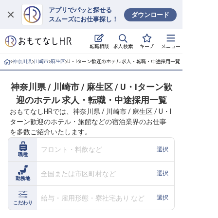
アプリでパッと探せる
ダウンロード
スムーズにお仕事探し！
ログイン
求人検索
転職相談
キープ
メニュー
求人・施設を探す
神奈川県
川崎市
麻生区
U・Iターン歓迎のホテル 求人・転職・中途採用一覧
キープした求人
神奈川県 / 川崎市 / 麻生区 / U・Iターン歓
迎のホテル 求人・転職・中途採用一覧
就職・転職 合同説明会
おもてなしHRでは、神奈川県 / 川崎市 / 麻生区 / U・I
ターン歓迎のホテル・旅館などの宿泊業界のお仕事
おもてなしHRについて
を多数ご紹介いたします。
ご利用の流れ
フロント・料飲など
選択
職種
よくある質問
全国または市区町村など
選択
勤務地
ホテル・宿泊業界情報コラム
給与・雇用形態・寮社宅あり など
選択
こだわり