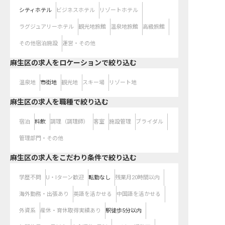
シティホテル
ビジネスホテル
リゾートホテル
ラグジュアリーホテル
観光地旅館
温泉地旅館
高級旅館
その他宿泊施設
運営・その他
麻生区の求人をロケーションで絞り込む
温泉地
市街地
観光地
スキー場
リゾート地
麻生区の求人を職種で絞り込む
宿泊
料飲
調理（調理師）
客室
施設管理
ブライダル
管理部門・その他
麻生区の求人をこだわり条件で絞り込む
学歴不問
U・Iターン歓迎
転勤なし
残業月20時間以内
海外勤務・出張あり
英語を活かせる
中国語を活かせる
外資系
産休・育休取得実績あり
駅徒歩5分以内