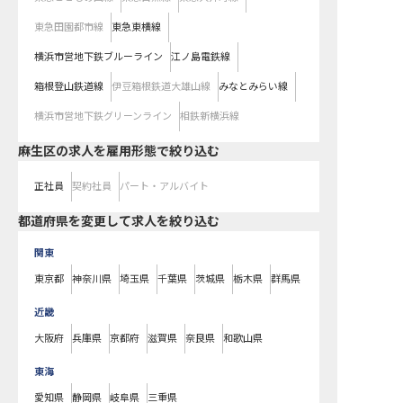
東急田園都市線
東急東横線
横浜市営地下鉄ブルーライン
江ノ島電鉄線
箱根登山鉄道線
伊豆箱根鉄道大雄山線
みなとみらい線
横浜市営地下鉄グリーンライン
相鉄新横浜線
麻生区の求人を雇用形態で絞り込む
正社員
契約社員
パート・アルバイト
都道府県を変更して求人を絞り込む
関東
東京都
神奈川県
埼玉県
千葉県
茨城県
栃木県
群馬県
近畿
大阪府
兵庫県
京都府
滋賀県
奈良県
和歌山県
東海
愛知県
静岡県
岐阜県
三重県