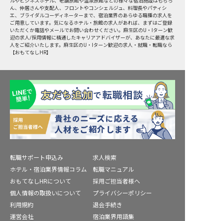
ルやビジネスホテル、老舗旅館や温泉旅館などの様々な宿泊施設はもちろ
ん、仲居さんや支配人、フロントやコンシェルジュ、料理長やパティシ
エ、ブライダルコーディネーターまで、宿泊業界のあらゆる職種の求人を
ご用意しています。気になるホテル・旅館の求人があれば、まずはご登録
いただくか電話やメールでお問い合わせください。麻生区のU・Iターン歓
迎の求人/採用情報に精通したキャリアアドバイザーが、あなたに最適な求
人をご紹介いたします。麻生区のU・Iターン歓迎の求人・就職・転職なら
【おもてなしHR】
転職サポート申込み
求人検索
ホテル・宿泊業界情報コラム
転職マニュアル
おもてなしHRについて
採用ご担当者様へ
個人情報の取扱いについて
プライバシーポリシー
利用規約
退会手続き
運営会社
宿泊業界用語集