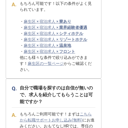
もちろん可能です！以下の条件がよく見
られています。
・
麻生区 × 宿泊求人 ×
寮あり
・
麻生区 × 宿泊求人 ×
業界経験者優遇
・
麻生区 × 宿泊求人 ×
シティホテル
・
麻生区 × 宿泊求人 ×
リゾートホテル
・
麻生区 × 宿泊求人 ×
温泉地
・
麻生区 × 宿泊求人 ×
フロント
他にも様々な条件で絞り込みができま
す！
麻生区の一覧ページ
からご確認くだ
さい。
自分で職場を探すのは自信が無いの
で、求人を紹介してもらうことは可
能ですか？
もちろんご利用可能です！まずは
こちら
から転職サポートお申し込み(無料)
にお進
みください。おもてなしHRでは、専任の