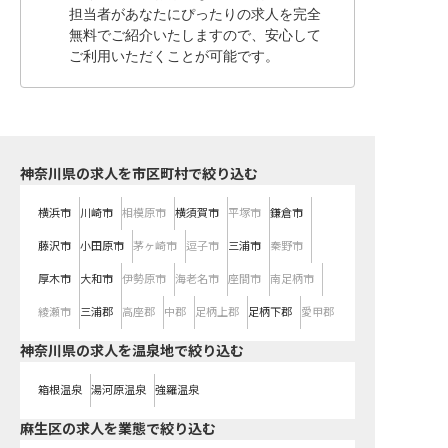
担当者があなたにぴったりの求人を完全
無料でご紹介いたしますので、安心して
ご利用いただくことが可能です。
神奈川県の求人を市区町村で絞り込む
横浜市
川崎市
相模原市
横須賀市
平塚市
鎌倉市
藤沢市
小田原市
茅ヶ崎市
逗子市
三浦市
秦野市
厚木市
大和市
伊勢原市
海老名市
座間市
南足柄市
綾瀬市
三浦郡
高座郡
中郡
足柄上郡
足柄下郡
愛甲郡
神奈川県の求人を温泉地で絞り込む
箱根温泉
湯河原温泉
強羅温泉
麻生区の求人を業態で絞り込む