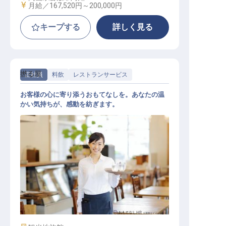
給与
月給／167,520円～
200,000円
キープする
詳しく見る
撚る屋
正社員
料飲
レストランサービス
お客様の心に寄り添うおもてなしを。あなたの温
かい気持ちが、感動を紡ぎます。
レストランサービス