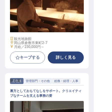
和食調理人スタッフ│月給23万～／
世界が注目する宿で腕を磨く／転勤
なし
施設業態
観光地旅館
勤務地
岡山県倉敷市東町2-7
給与
月給／230,000円～
キープする
詳しく見る
撚る屋
正社員
管理部門・その他
総務・経理・人事
裏方としておもてなしをサポート。クリエイティ
ブなチームを支える事務の要