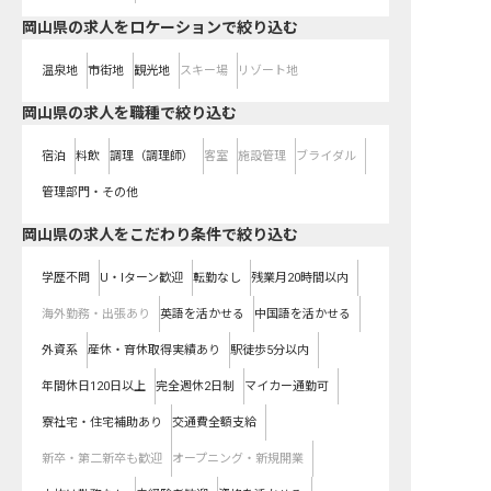
岡山県の求人をロケーションで絞り込む
温泉地
市街地
観光地
スキー場
リゾート地
岡山県の求人を職種で絞り込む
宿泊
料飲
調理（調理師）
客室
施設管理
ブライダル
管理部門・その他
岡山県の求人をこだわり条件で絞り込む
学歴不問
U・Iターン歓迎
転勤なし
残業月20時間以内
海外勤務・出張あり
英語を活かせる
中国語を活かせる
外資系
産休・育休取得実績あり
駅徒歩5分以内
年間休日120日以上
完全週休2日制
マイカー通勤可
寮社宅・住宅補助あり
交通費全額支給
新卒・第二新卒も歓迎
オープニング・新規開業