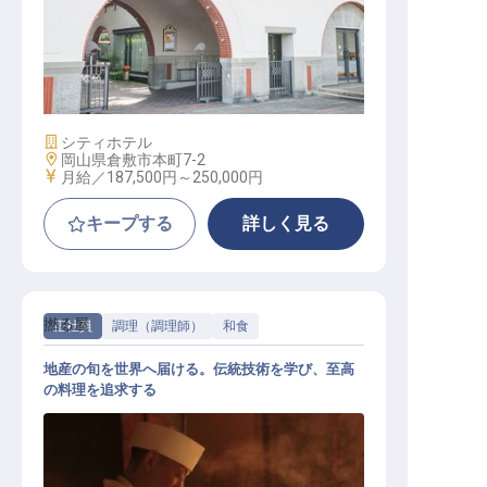
宴会営業│正社員登用の実績多数／
週休2日制／各種社内研修充実／食
事手当
施設業態
シティホテル
勤務地
岡山県倉敷市本町7-2
給与
月給／187,500円～
250,000円
キープする
詳しく見る
撚る屋
正社員
調理（調理師）
和食
地産の旬を世界へ届ける。伝統技術を学び、至高
の料理を追求する