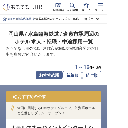
求人検索
転職相談
キープ
メニュー
岡山県
水島臨海鉄道
倉敷市駅周辺のホテル 求人・転職・中途採用一覧
ログイン
岡山県 / 水島臨海鉄道 / 倉敷市駅周辺の
求人・施設を探す
ホテル 求人・転職・中途採用一覧
キープした求人
おもてなしHRでは、倉敷市駅周辺の宿泊業界のお仕
事を多数ご紹介いたします。
就職・転職 合同説明会
1 ~ 12
件/
12
件
おもてなしHRについて
おすすめ順
新着順
給与順
ご利用の流れ
おすすめの企業
よくある質問
全国に展開するHMIホテルグループ。外資系ホテル
ホテル・宿泊業界情報コラム
と提携しリブランドオープン！
ホテルマネージメントインターナシ