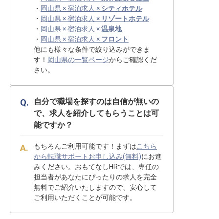
・
岡山県 × 宿泊求人 ×
シティホテル
・
岡山県 × 宿泊求人 ×
リゾートホテル
・
岡山県 × 宿泊求人 ×
温泉地
・
岡山県 × 宿泊求人 ×
フロント
他にも様々な条件で絞り込みができま
す！
岡山県の一覧ページ
からご確認くだ
さい。
自分で職場を探すのは自信が無いの
で、求人を紹介してもらうことは可
能ですか？
もちろんご利用可能です！まずは
こちら
から転職サポートお申し込み(無料)
にお進
みください。おもてなしHRでは、専任の
担当者があなたにぴったりの求人を完全
無料でご紹介いたしますので、安心して
ご利用いただくことが可能です。