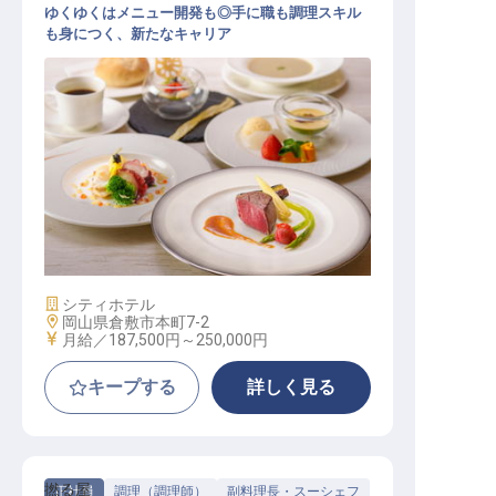
ゆくゆくはメニュー開発も◎手に職も調理スキル
も身につく、新たなキャリア
洋食調理スタッフ│正社員登用の実
績多数／週休2日制／食事手当／研
修充実
施設業態
シティホテル
勤務地
岡山県倉敷市本町7-2
給与
月給／187,500円～
250,000円
キープする
詳しく見る
撚る屋
正社員
調理（調理師）
副料理長・スーシェフ