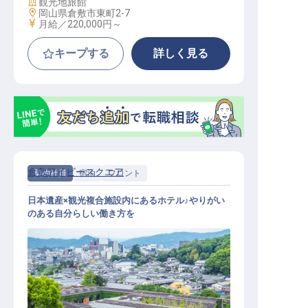
施設業態
観光地旅館
勤務地
岡山県倉敷市東町2-7
給与
月給／220,000円～
キープする
詳しく見る
倉敷アイビースクエア
契約社員
宿泊
フロント
日本遺産×観光複合施設内にあるホテル♪やりがい
のある自分らしい働き方を
フロント│正社員登用の実績多数／