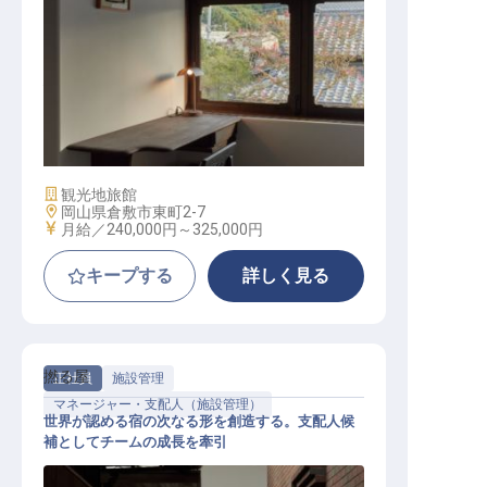
総務・経理・一般事務│月給24万～
／倉敷の宿の基盤を支える／転勤な
し
施設業態
観光地旅館
勤務地
岡山県倉敷市東町2-7
給与
月給／240,000円～
325,000円
キープする
詳しく見る
撚る屋
正社員
施設管理
マネージャー・支配人（施設管理）
世界が認める宿の次なる形を創造する。支配人候
補としてチームの成長を牽引