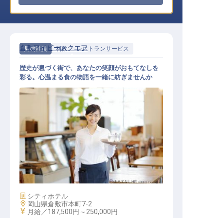
倉敷アイビースクエア
契約社員
料飲
レストランサービス
歴史が息づく街で、あなたの笑顔がおもてなしを
彩る。心温まる食の物語を一緒に紡ぎませんか
レストランサービス
施設業態
シティホテル
勤務地
岡山県倉敷市本町7-2
給与
月給／187,500円～
250,000円