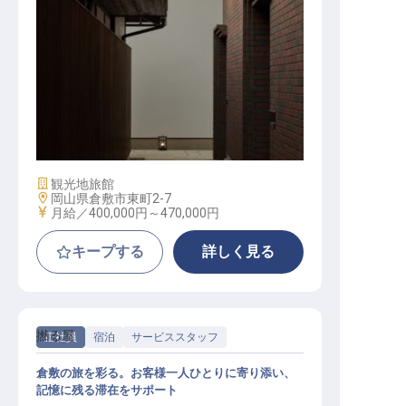
マネージャー（支配人候補）│月給4
0万～47万／転勤なし
施設業態
観光地旅館
勤務地
岡山県倉敷市東町2-7
給与
月給／400,000円～
470,000円
キープする
詳しく見る
撚る屋
正社員
宿泊
サービススタッフ
倉敷の旅を彩る。お客様一人ひとりに寄り添い、
記憶に残る滞在をサポート