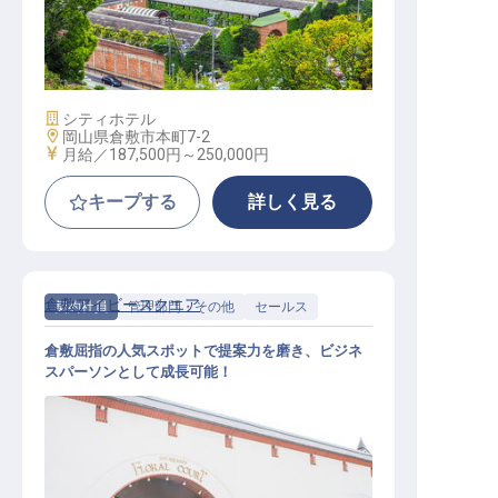
週休2日制／各種社内研修充実／食
事手当
施設業態
シティホテル
勤務地
岡山県倉敷市本町7-2
給与
月給／187,500円～
250,000円
キープする
詳しく見る
倉敷アイビースクエア
契約社員
管理部門・その他
セールス
倉敷屈指の人気スポットで提案力を磨き、ビジネ
スパーソンとして成長可能！