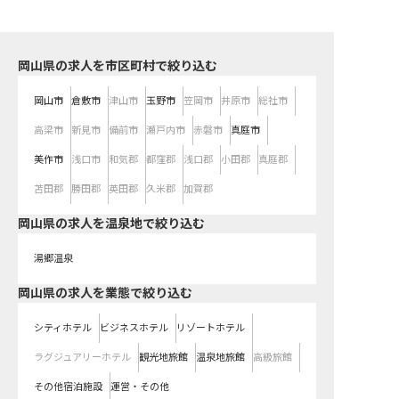
岡山県の求人を市区町村で絞り込む
岡山市
倉敷市
津山市
玉野市
笠岡市
井原市
総社市
高梁市
新見市
備前市
瀬戸内市
赤磐市
真庭市
美作市
浅口市
和気郡
都窪郡
浅口郡
小田郡
真庭郡
苫田郡
勝田郡
英田郡
久米郡
加賀郡
岡山県の求人を温泉地で絞り込む
湯郷温泉
岡山県の求人を業態で絞り込む
シティホテル
ビジネスホテル
リゾートホテル
ラグジュアリーホテル
観光地旅館
温泉地旅館
高級旅館
その他宿泊施設
運営・その他