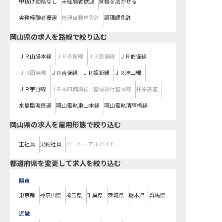
中抜け勤務なし
未経験者歓迎
資格を活かせる
実務経験者優遇
普通自動車免許
調理師免許
岡山県
の求人を路線で絞り込む
ＪＲ山陽本線
ＪＲ赤穂線
ＪＲ芸備線
ＪＲ伯備線
ＪＲ因美線
ＪＲ吉備線
ＪＲ姫新線
ＪＲ津山線
ＪＲ宇野線
ＪＲ本四備讃線
智頭急行智頭線
井原鉄道
水島臨海鉄道
岡山電軌東山本線
岡山電軌清輝橋線
岡山県の求人を雇用形態で絞り込む
正社員
契約社員
パート・アルバイト
都道府県を変更して求人を絞り込む
関東
東京都
神奈川県
埼玉県
千葉県
茨城県
栃木県
群馬県
近畿