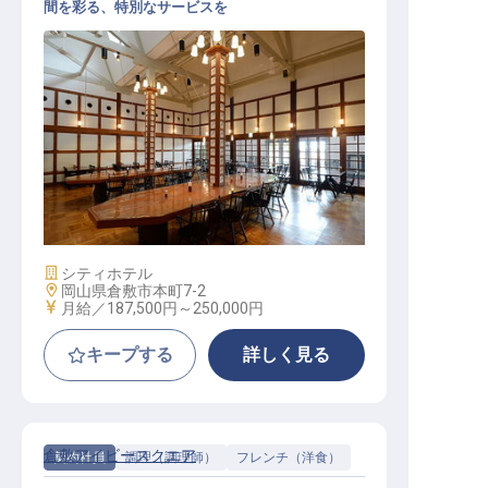
間を彩る、特別なサービスを
宴会サービススタッフ│正社員登用
の実績◎／週休2日制／各種社内研
修充実
施設業態
シティホテル
勤務地
岡山県倉敷市本町7-2
給与
月給／187,500円～
250,000円
キープする
詳しく見る
倉敷アイビースクエア
契約社員
調理（調理師）
フレンチ（洋食）