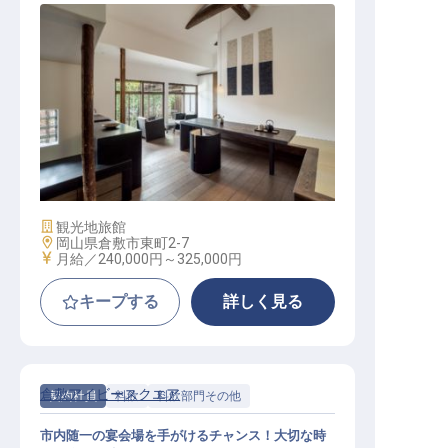
サービススタッフ│月給24万～／倉
敷から届けるおもてなし／転勤なし
施設業態
観光地旅館
勤務地
岡山県倉敷市東町2-7
給与
月給／240,000円～
325,000円
キープする
詳しく見る
倉敷アイビースクエア
契約社員
料飲
料飲部門その他
市内随一の宴会場を手がけるチャンス！大切な時