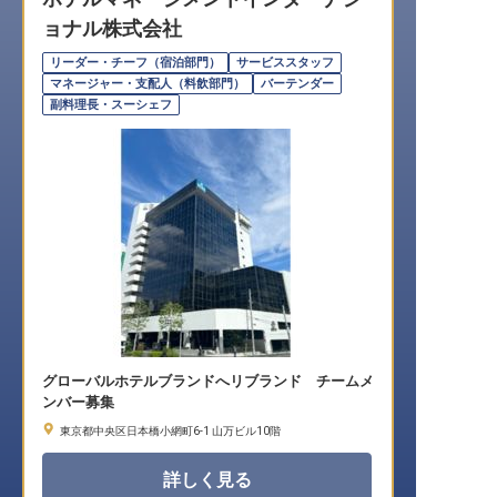
ョナル株式会社
転職サポートに申し込む
無料
リーダー・チーフ（宿泊部門）
サービススタッフ
マネージャー・支配人（料飲部門）
バーテンダー
採用をお考えの企業様へ
副料理長・スーシェフ
グローバルホテルブランドへリブランド チームメ
ンバー募集
東京都中央区日本橋小網町6-1 山万ビル10階
詳しく見る