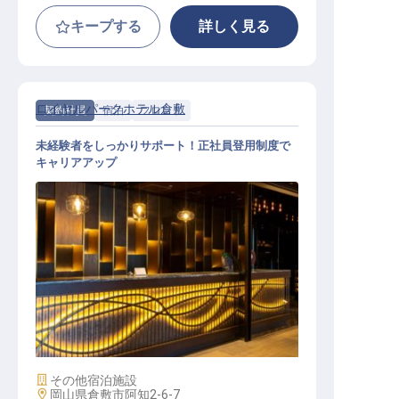
キープする
詳しく見る
ロイヤルパークホテル倉敷
契約社員
宿泊
フロント
未経験者をしっかりサポート！正社員登用制度で
キャリアアップ
フロントスタッフ
施設業態
その他宿泊施設
勤務地
岡山県倉敷市阿知2-6-7