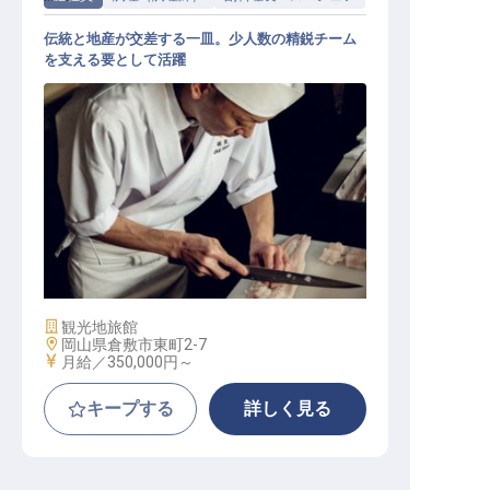
伝統と地産が交差する一皿。少人数の精鋭チーム
を支える要として活躍
スーシェフ│月給35万～／伝統的な
日本料理を届ける／転勤なし
施設業態
観光地旅館
勤務地
岡山県倉敷市東町2-7
給与
月給／350,000円～
キープする
詳しく見る