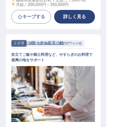
福島県双葉郡広野町下北迫二ツ沼45-32
給与
月給／200,000円～
350,000円
キープする
詳しく見る
やすらぎの宿 ホテル双葉の杜
正社員
調理（調理師）
調理部門その他
炊立てご飯や郷土料理など、やすらぎのお料理で
復興の地をサポート
調理