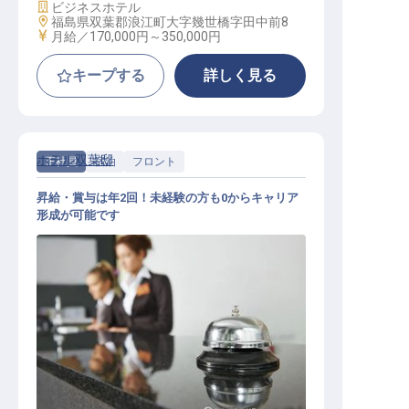
施設業態
ビジネスホテル
勤務地
福島県双葉郡浪江町大字幾世橋字田中前8
給与
月給／170,000円～
350,000円
キープする
詳しく見る
ホテル双葉邸
正社員
宿泊
フロント
昇給・賞与は年2回！未経験の方も0からキャリア
形成が可能です
ホテルフロント