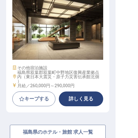
ホテルフロント│大和ハウスグルー
プの新規開業ホテル／賞与・社宅制
度有
施設業態
その他宿泊施設
福島県双葉郡双葉町中野地区復興産業拠点
勤務地
内（東日本大震災・原子力災害伝承館北側
）
給与
月給／260,000円～
290,000円
キープする
詳しく見る
福島県のホテル・旅館 求人一覧