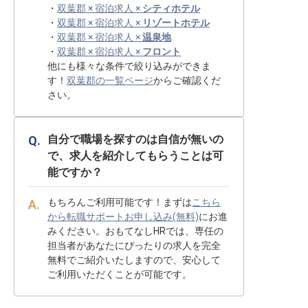
・
双葉郡 × 宿泊求人 ×
シティホテル
・
双葉郡 × 宿泊求人 ×
リゾートホテル
・
双葉郡 × 宿泊求人 ×
温泉地
・
双葉郡 × 宿泊求人 ×
フロント
他にも様々な条件で絞り込みができま
す！
双葉郡の一覧ページ
からご確認くだ
さい。
自分で職場を探すのは自信が無いの
で、求人を紹介してもらうことは可
能ですか？
もちろんご利用可能です！まずは
こちら
から転職サポートお申し込み(無料)
にお進
みください。おもてなしHRでは、専任の
担当者があなたにぴったりの求人を完全
無料でご紹介いたしますので、安心して
ご利用いただくことが可能です。