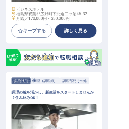
施設業態
ビジネスホテル
勤務地
福島県双葉郡広野町下北迫二ツ沼45-32
給与
月給／170,000円～
350,000円
キープする
詳しく見る
ならは福寿荘
契約社員
調理（調理師）
調理部門その他
調理の腕を活かし、新生活をスタートしませんか
？住み込みOK！