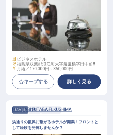
フロント
施設業態
ビジネスホテル
勤務地
福島県双葉郡浪江町大字幾世橋字田中前8
給与
月給／170,000円～
350,000円
キープする
詳しく見る
FUTATABI FUTABA FUKUSHIMA
正社員
宿泊
フロント
浜通りの復興に繋がるホテルが開業！フロントと
して経験を発揮しませんか？