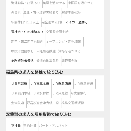
海外勤務・出張あり
英語を活かせる
中国語を活かせる
外資系
産休・育休取得実績あり
駅徒歩5分以内
年間休日120日以上
完全週休2日制
マイカー通勤可
寮社宅・住宅補助あり
交通費全額支給
新卒・第二新卒も歓迎
オープニング・新規開業
中抜け勤務なし
未経験者歓迎
資格を活かせる
実務経験者優遇
普通自動車免許
調理師免許
福島県
の求人を路線で絞り込む
ＪＲ常磐線
ＪＲ東北本線
ＪＲ磐越西線
ＪＲ磐越東線
ＪＲ奥羽本線
ＪＲ水郡線
ＪＲ只見線
阿武隈急行
会津鉄道
野岩鉄道会津鬼怒川線
福島交通飯坂線
双葉郡の求人を雇用形態で絞り込む
正社員
契約社員
パート・アルバイト