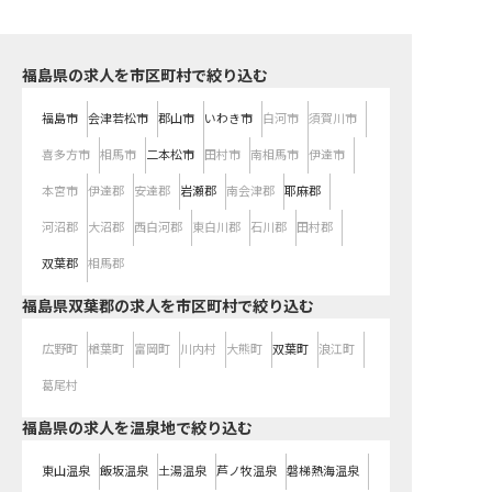
福島県の求人を市区町村で絞り込む
福島市
会津若松市
郡山市
いわき市
白河市
須賀川市
喜多方市
相馬市
二本松市
田村市
南相馬市
伊達市
本宮市
伊達郡
安達郡
岩瀬郡
南会津郡
耶麻郡
河沼郡
大沼郡
西白河郡
東白川郡
石川郡
田村郡
双葉郡
相馬郡
福島県双葉郡の求人を市区町村で絞り込む
広野町
楢葉町
富岡町
川内村
大熊町
双葉町
浪江町
葛尾村
福島県の求人を温泉地で絞り込む
東山温泉
飯坂温泉
土湯温泉
芦ノ牧温泉
磐梯熱海温泉