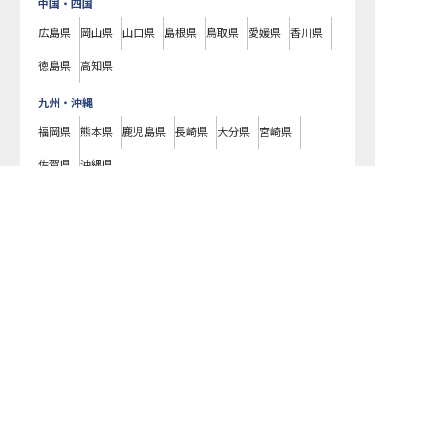
中国・四国
広島県
岡山県
山口県
島根県
鳥取県
愛媛県
香川県
徳島県
高知県
九州・沖縄
福岡県
熊本県
鹿児島県
長崎県
大分県
宮崎県
佐賀県
沖縄県
双葉郡の求人を紹介してもらう
双葉郡
(
福島県
)の
残業月20時間以内
の求人一覧です。ラグジュアリーホテ
ルやビジネスホテル、老舗旅館や温泉旅館などの様々な宿泊施設はもちろ
ん、仲居さんや支配人、フロントやコンシェルジュ、料理長やパティシ
エ、ブライダルコーディネーターまで、宿泊業界のあらゆる職種の求人を
ご用意しています。気になるホテル・旅館の求人があれば、まずはご登録
いただくか電話やメールでお問い合わせください。双葉郡の残業月20時間
以内の求人/採用情報に精通したキャリアアドバイザーが、あなたに最適な
求人をご紹介いたします。双葉郡の残業月20時間以内の求人・就職・転職
なら【おもてなしHR】