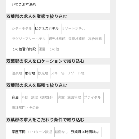
いわき湯本温泉
双葉郡の求人を業態で絞り込む
シティホテル
ビジネスホテル
リゾートホテル
ラグジュアリーホテル
観光地旅館
温泉地旅館
高級旅館
その他宿泊施設
運営・その他
双葉郡の求人をロケーションで絞り込む
温泉地
市街地
観光地
スキー場
リゾート地
双葉郡の求人を職種で絞り込む
宿泊
料飲
調理（調理師）
客室
施設管理
ブライダル
管理部門・その他
双葉郡の求人をこだわり条件で絞り込む
学歴不問
U・Iターン歓迎
転勤なし
残業月20時間以内