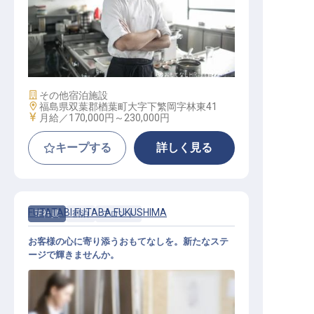
調理スタッフ
施設業態
その他宿泊施設
勤務地
福島県双葉郡楢葉町大字下繁岡字林東41
給与
月給／170,000円～
230,000円
キープする
詳しく見る
FUTATABI FUTABA FUKUSHIMA
正社員
宿泊
フロント
お客様の心に寄り添うおもてなしを。新たなステ
ージで輝きませんか。