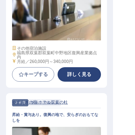
フロントスタッフ
施設業態
その他宿泊施設
福島県双葉郡双葉町中野地区復興産業拠点
勤務地
内
給与
月給／260,000円～
340,000円
キープする
詳しく見る
やすらぎの宿 ホテル双葉の杜
正社員
宿泊
フロント
昇給・賞与あり。復興の地で、安らぎのおもてな
しを