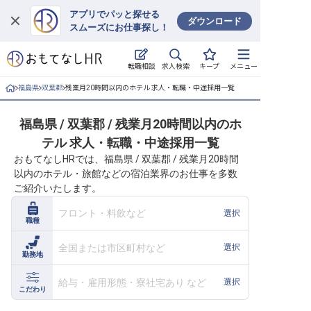
アプリでパッと探せる
ダウンロード
スムーズにお仕事探し！
ログイン
求人検索
転職相談
キープ
メニュー
求人・施設を探す
福島県
双葉郡
残業月20時間以内のホテル 求人・転職・中途採用一覧
キープした求人
福島県 / 双葉郡 / 残業月20時間以内のホ
テル 求人・転職・中途採用一覧
就職・転職 合同説明会
おもてなしHRでは、福島県 / 双葉郡 / 残業月20時間
以内のホテル・旅館などの宿泊業界のお仕事を多数
おもてなしHRについて
ご紹介いたします。
ご利用の流れ
フロント・料飲など
選択
職種
よくある質問
全国または市区町村など
選択
勤務地
ホテル・宿泊業界情報コラム
給与・雇用形態・寮社宅あり など
選択
こだわり