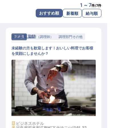
1 ~ 7
件/
7
件
転職サポートに申し込む
無料
おすすめ順
新着順
給与順
採用をお考えの企業様へ
ホテル双葉邸
正社員
調理（調理師）
調理部門その他
未経験の方も歓迎します！おいしい料理でお客様
を笑顔にしませんか？
調理スタッフ
施設業態
ビジネスホテル
勤務地