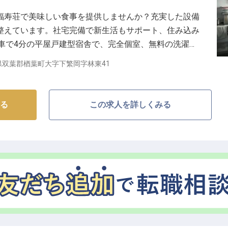
からのスタートに加え、年2回の賞与で安定した収入を実現で
福寿荘で美味しい食事を提供しませんか？充実した設備
整えています。社宅完備で新生活もサポート、住み込み
制度や資格取得支援など、長く安心して働ける環境が整
ら車で4分の平屋戸建型宿舎で、完全個室、無料の洗濯機
大切にしながら快適に働けます。※この求人は2023年2月
県双葉郡楢葉町大字下繁岡字林東41
切にしながら、これまでの接客経験を存分に発揮してく
迎いたします。
る
この求人を詳しくみる
ービスを提供し、自身の成長も叶えませんか。