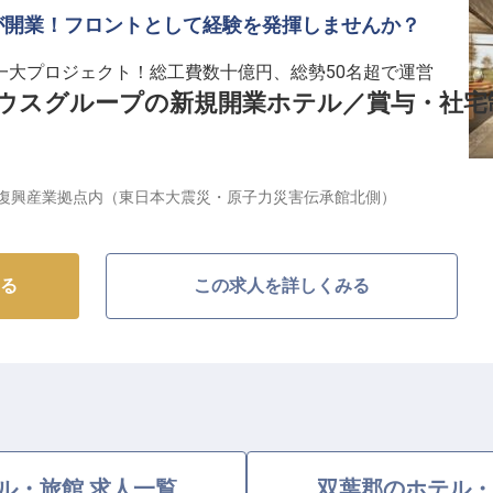
が開業！フロントとして経験を発揮しませんか？
を支える環境】
、年2回の賞与で日々の頑張りをしっかり評価します。
一大プロジェクト！総工費数十億円、総勢50名超で運営
、プライベートの時間も大切にしながら働ける環境で
ウスグループの新規開業ホテル／賞与・社宅
暇は入社初日に付与されるため、計画的にリフレッシュ
もたらすホテルとして、2026年初夏、FUTATABI
復興産業拠点内（東日本大震災・原子力災害伝承館北側）
、資格取得支援制度も充実しており、あなたのキャリア
予定。国内外からの観光客やビジネス利用を見込み、 レストラ
を扱うショップを設置する他、国際会議の誘致を見込ん
きたい方に最適な職場です。
双葉町に先駆けたリトリート型ホテルとして、地域とゲ
る
この求人を詳しくみる
域発展の循環の起点になるホテルを目指します。
タッフを募集。一人ひとりの創意工夫がホテル・サービ
開業期ならではの面白さがあります。また、全6段階の
ップも可能。これまでの経験を活かし、地域貢献をしな
ル・旅館 求人一覧
双葉郡のホテル・