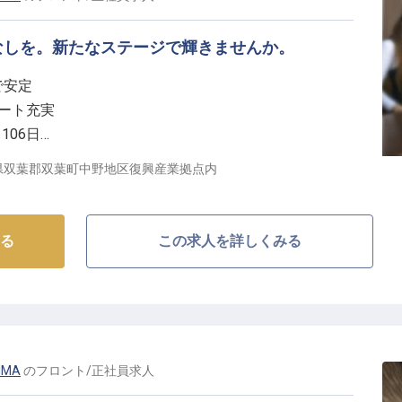
い環境】
なしを。新たなステージで輝きませんか。
存分に活かせる職場です。
で安定
案など、主体的に仕事に取り組める環境が整っていま
ベート充実
106日
手当全額支給や退職金制度、資格取得支援など、長く安
を応援
県双葉郡双葉町中野地区復興産業拠点内
体でサポートいたします。
なしの舞台】
ため、フロント業務全般をお任せします。
る
この求人を詳しくみる
ックアウト、お客様からのご要望へのきめ細やかな対応
、お客様一人ひとりに寄り添うおもてなしを追求できま
業務もあり、お客様との接点が多く、感謝の言葉を直接
です。
IMA
の
フロント
/
正社員
求人
様の笑顔を育む大切な力となります。