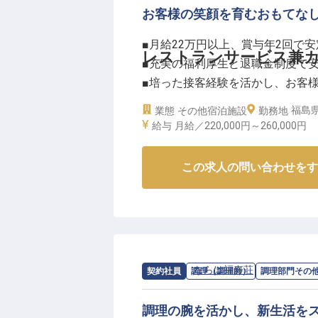
お客様の笑顔を育むおもてな
■月給22万円以上、賞与年2回で安
レストランサービス兼
■充実の福利厚生と退職金制度で
■培った接客経験を活かし、お客
■資格取得支援で、あなたの成長
福島
業態
その他宿泊施設
勤務地
給与
月給／220,000円～
260,000円
ーー【お客様の心に残るおもてな
お客様一人ひとりの大切な時間を
この求人の問い合わせをす
ンファレンス設営をお任せします
温かい笑顔と細やかな気配りで、
ださい。
料理やドリンクの提供から、テー
るおもてなしを追求し、忘れられ
求人情報：
ならは福寿荘
の
調理部門そ
契約社員
調理（調理師）
調理部門その
あなたのホスピタリティが、施設
調理の腕を活かし、新生活をス
ーー【安定した環境で、あなたの