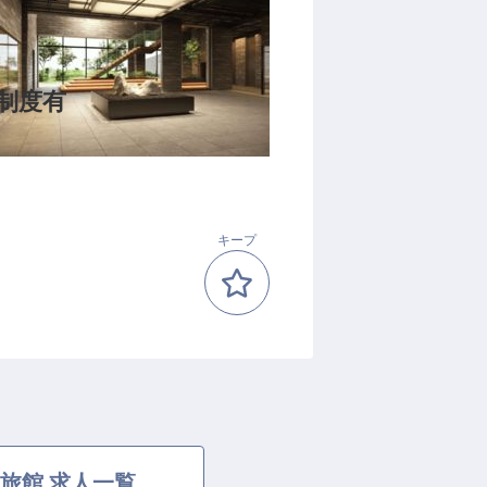
制度有
キープ
旅館 求人一覧