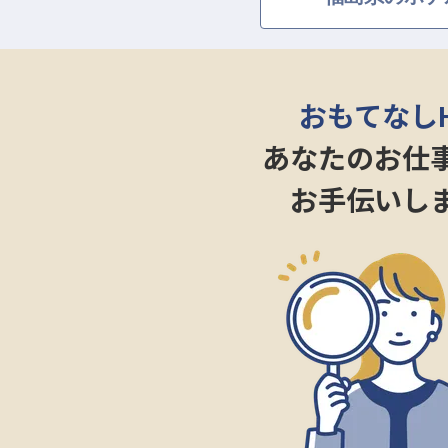
＜大和ハウスグループの強み＞
・初年度想定年収4,027,000円～4,4
・社宅制度有（単身寮：月30,00
・引越費用全額会社負担（規定有
おもてなし
・月残業時間想定5h程度
あなたのお仕
お手伝いし