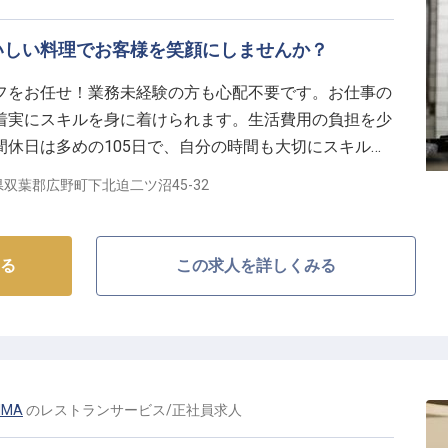
いしい料理でお客様を笑顔にしませんか？
フをお任せ！業務未経験の方も心配不要です。お仕事の
着実にスキルを身に着けられます。生活費用の負担を少
休日は多めの105日で、自分の時間も大切にスキルア
靴を脱ぎ、畳の部屋で過ごせる「ホテル双葉邸」。レス
双葉郡広野町下北迫二ツ沼45-32
と地酒でおもてなしをしています。※この求人は2023
る
この求人を詳しくみる
IMA
の
レストランサービス
/
正社員
求人