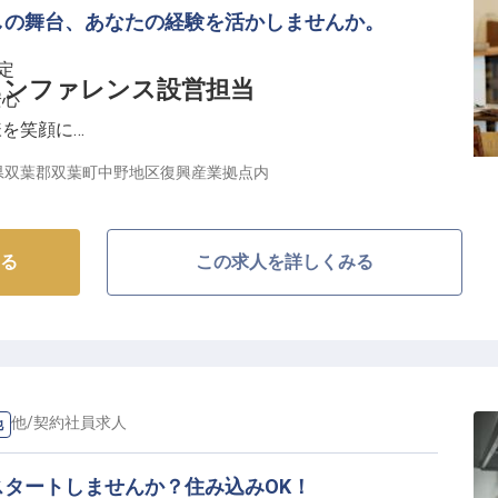
しの舞台、あなたの経験を活かしませんか。
定
カンファレンス設営担当
安心
様を笑顔に
を応援
県双葉郡双葉町中野地区復興産業拠点内
しを追求する】
彩るレストランサービスと、ビジネスシーンを支えるカ
る
この求人を詳しくみる
。
訪れるすべてのお客様に心安らぐひとときを提供してく
ブルセッティング、予約対応まで、お客様の期待を超え
ない思い出を共に創り上げていきましょう。
の他
/
契約社員
求人
他
の顔となります。
タートしませんか？住み込みOK！
キャリアを育む】