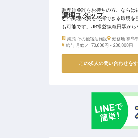
正社員として月給220,000円
調理師免許をお持ちの方、ならは
きます。
調理スタッフ
と、調理の腕を発揮できる環境を
社会保険完備はもちろん、退職金
も可能です。JR常磐線竜田駅か
っています。
やWi-Fiも完備。プライベートを
福島
業態
その他宿泊施設
シフト制勤務でプライベートも大
勤務地
2日時点の情報です
給与
月給／170,000円～
230,000円
ださい。
ホテルでの経験がある方は特に歓
この求人の問い合わせをす
私たちと共に、お客様に最高のサ
※2026年04月22日時点の情報です