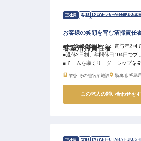
求人情報：
FUTATABI FUTABA FUKUSH
正社員
客室
マネージャー・支配人（客
お客様の笑顔を育む清掃責任
■月給243,000円から、賞与年2回
客室清掃責任者
■週休2日制、年間休日104日で
■チームを導くリーダーシップを
■資格取得支援制度でスキルアッ
福島
業態
その他宿泊施設
勤務地
ーー【お客様の快適な滞在を支え
この求人の問い合わせをす
お客様が心ゆくまで寛げる空間を
ていただきます。
清掃スタッフへの業務指示から進
な役割です。
細やかな気配りと温かいおもてな
丸となって取り組んでいきましょ
求人情報：
FUTATABI FUTABA FUKUSH
正社員
宿泊
フロント