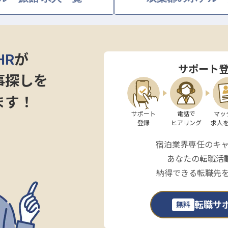
70,000円
0円で入寮可）
）
HR
が
サポート
事探しを
ます！
サポート

電話で

マッ
登録
ヒアリング
求人
宿泊業界専任のキ
あなたの転職活
納得できる転職先
転職サ
無料