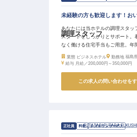
未経験の方も歓迎します！お
あなたには当ホテルの調理スタッ
調理スタッフ
スタートをしっかりとサポート。
なく働ける住宅手当もご用意。年間
ップを目指せる環境です。玄関で
福島県
業態
ビジネスホテル
勤務地
トランでは旬の食材を使用した料理
給与
月給／200,000円～
350,000円
年7月7日時点の情報です
この求人の問い合わせをす
求人情報：
FUTATABI FUTABA FUKUSH
正社員
料飲
レストランサービス