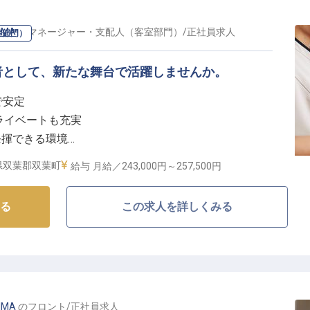
IMA
の
マネージャー・支配人（客室部門）
/
正社員
求人
室部門）
者として、新たな舞台で活躍しませんか。
で安定
プライベートも充実
発揮できる環境
プを応援
県双葉郡双葉町
給与
月給／243,000円～
257,500円
るおもてなしの心】
る
この求人を詳しくみる
創り出すため、客室清掃の責任者としてチームを牽引し
捗管理、品質チェックまで、お客様の笑顔に繋がる大切
しの心で、最高の滞在体験を提供できるよう、チーム一
う。
IMA
の
フロント
/
正社員
求人