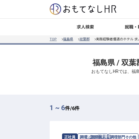
就職・
求人検索
TOP
福島県
双葉郡
実務経験者優遇のホテル 求
福島県 / 双
おもてなしHRでは、福島
1 ~ 6
件/
6
件
求人情報：
ホテル双葉邸
の
調理部門そ
正社員
調理（調理師）
調理部門その他