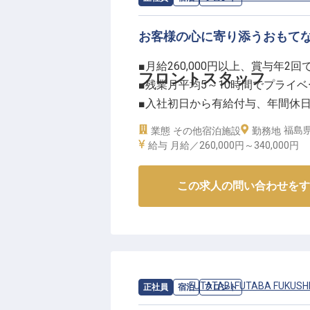
ーー【成長を実感できる働きやす
お客様の心に寄り添うおもて
あなたのリーダーシップと経験を
■月給260,000円以上、賞与年2回
清掃スタッフの育成や業務改善提
フロントスタッフ
■残業月平均5～10時間でプライ
す。
■入社初日から有給付与、年間休日
社会保険完備はもちろん、時間外
■資格取得支援でキャリアアップ
心して働ける福利厚生も充実。
福島
業態
その他宿泊施設
勤務地
あなたのキャリアアップを会社全
給与
月給／260,000円～
340,000円
ーー【お客様の笑顔を育むおもて
※2026年04月22日時点の情報です
お客様の心に残る滞在を演出する
この求人の問い合わせをす
予約対応からチェックイン・チェ
まで、多岐にわたる業務を通じて
す。
スパゾーンやお土産ショップでの
いただける喜びを感じられる環境
求人情報：
FUTATABI FUTABA FUKUSH
正社員
宿泊
フロント
あなたの温かい心と経験が、お客