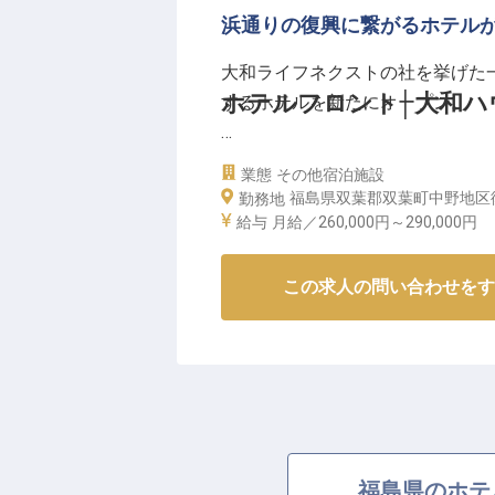
浜通りの復興に繋がるホテル
ーー【安心して長く働ける、成長
月給260,000円からスタートし
大和ライフネクストの社を挙げた
残業は月平均5～10時間と少なく
ホテルフロント│大和ハ
するホテルを新たにオープン。
す。
年間休日は106日、さらに有給休
「再生」「再会」「再訪」
業態
その他宿泊施設
できます。
双葉町に、たくさんの “ふたたび”を
福島県双葉郡双葉町中野地区
勤務地
社会保険完備や退職金制度に加え
FUTABA FUKUSHIMA開業
給与
月給／260,000円～
290,000円
アップを会社全体でサポート。
ンやバー・ライブラリ・地場産品
経験を活かし、さらにスキルを磨
だ大型のカンファレンスも設置。
この求人の問い合わせをす
※2026年04月22日時点の情報です
ストとの対話・交流を提供し、地
そんな当ホテルでオープニングス
ス設計にダイレクトに反映される
等級制度で、長期的なキャリアア
がら長期的に働いてみませんか？
福島県のホテ