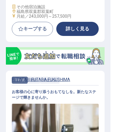
施設業態
その他宿泊施設
勤務地
福島県双葉郡双葉町
給与
月給／243,000円～
257,500円
キープする
詳しく見る
FUTATABI FUTABA FUKUSHIMA
正社員
宿泊
フロント
お客様の心に寄り添うおもてなしを。新たなステ
ージで輝きませんか。