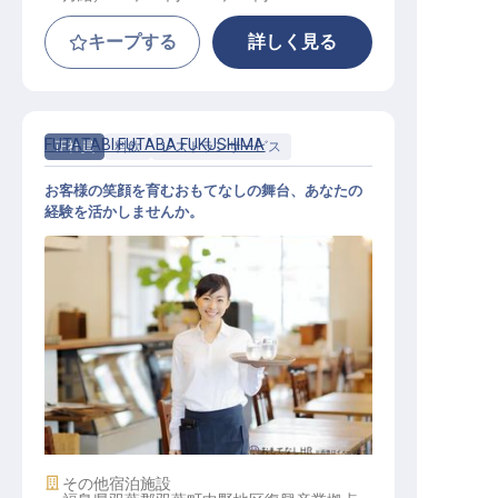
キープする
詳しく見る
FUTATABI FUTABA FUKUSHIMA
正社員
料飲
レストランサービス
お客様の笑顔を育むおもてなしの舞台、あなたの
経験を活かしませんか。
レストランサービス兼カンファレン
ス設営担当
施設業態
その他宿泊施設