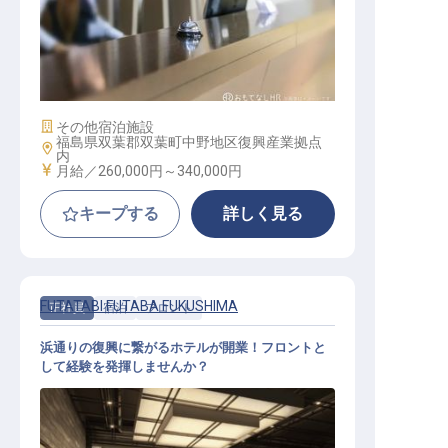
フロントスタッフ
施設業態
その他宿泊施設
福島県双葉郡双葉町中野地区復興産業拠点
勤務地
内
給与
月給／260,000円～
340,000円
キープする
詳しく見る
FUTATABI FUTABA FUKUSHIMA
正社員
宿泊
フロント
浜通りの復興に繋がるホテルが開業！フロントと
して経験を発揮しませんか？