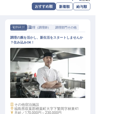
転職サポートに申し込む
おすすめ順
新着順
給与順
無料
採用をお考えの企業様へ
ならは福寿荘
契約社員
調理（調理師）
調理部門その他
調理の腕を活かし、新生活をスタートしませんか
？住み込みOK！
調理スタッフ
施設業態
その他宿泊施設
勤務地
福島県双葉郡楢葉町大字下繁岡字林東41
給与
月給／170,000円～
230,000円