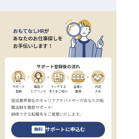
おもてなしHR
が
あなたのお仕事探しを
お手伝いします！
サポート登録後の流れ
サポート

電話で

マッチする

企業と

内定

登録
ヒアリング
求人をご紹介
面接
入社
宿泊業界専任のキャリアアドバイザーがあなたの転
職活動を徹底サポート!
納得できる転職先をご提案いたします。
サポートに申込む
無料