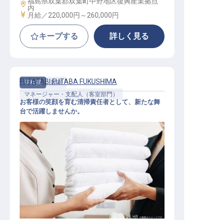
福島県双葉郡双葉町中野地区復興産業拠点
勤務地
内
給与
月給／220,000円～
260,000円
キープする
詳しく見る
FUTATABI FUTABA FUKUSHIMA
正社員
客室
マネージャー・支配人（客室部門）
お客様の笑顔を育む清掃責任者として、新たな舞
台で活躍しませんか。
客室清掃責任者