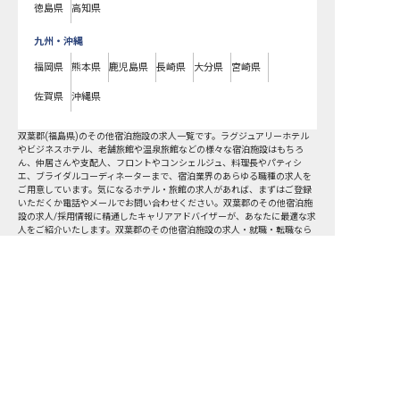
徳島県
高知県
九州・沖縄
福岡県
熊本県
鹿児島県
長崎県
大分県
宮崎県
佐賀県
沖縄県
双葉郡
(
福島県
)の
その他宿泊施設
の求人一覧です。ラグジュアリーホテル
やビジネスホテル、老舗旅館や温泉旅館などの様々な宿泊施設はもちろ
ん、仲居さんや支配人、フロントやコンシェルジュ、料理長やパティシ
エ、ブライダルコーディネーターまで、宿泊業界のあらゆる職種の求人を
ご用意しています。気になるホテル・旅館の求人があれば、まずはご登録
いただくか電話やメールでお問い合わせください。双葉郡のその他宿泊施
設の求人/採用情報に精通したキャリアアドバイザーが、あなたに最適な求
人をご紹介いたします。双葉郡のその他宿泊施設の求人・就職・転職なら
【おもてなしHR】
双葉郡の求人を紹介してもらう