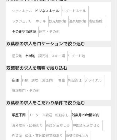
シティホテル
ビジネスホテル
リゾートホテル
ラグジュアリーホテル
観光地旅館
温泉地旅館
高級旅館
その他宿泊施設
運営・その他
双葉郡の求人をロケーションで絞り込む
温泉地
市街地
観光地
スキー場
リゾート地
双葉郡の求人を職種で絞り込む
宿泊
料飲
調理（調理師）
客室
施設管理
ブライダル
管理部門・その他
双葉郡の求人をこだわり条件で絞り込む
学歴不問
U・Iターン歓迎
転勤なし
残業月20時間以内
海外勤務・出張あり
英語を活かせる
中国語を活かせる
外資系
産休・育休取得実績あり
駅徒歩5分以内