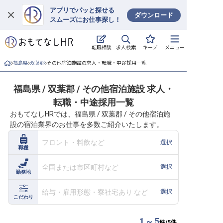
アプリでパッと探せる
ダウンロード
スムーズにお仕事探し！
ログイン
求人検索
転職相談
キープ
メニュー
求人・施設を探す
福島県
双葉郡
その他宿泊施設の求人・転職・中途採用一覧
キープした求人
福島県 / 双葉郡 / その他宿泊施設 求人・
転職・中途採用一覧
就職・転職 合同説明会
おもてなしHRでは、福島県 / 双葉郡 / その他宿泊施
設の宿泊業界のお仕事を多数ご紹介いたします。
おもてなしHRについて
フロント・料飲など
選択
職種
ご利用の流れ
全国または市区町村など
選択
勤務地
よくある質問
給与・雇用形態・寮社宅あり など
選択
ホテル・宿泊業界情報コラム
こだわり
1 ~ 5
件/
5
件