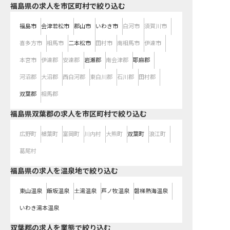
福島県の求人を市区町村で絞り込む
福島市
会津若松市
郡山市
いわき市
白河市
須賀川市
喜多方市
相馬市
二本松市
田村市
南相馬市
伊達市
本宮市
伊達郡
安達郡
岩瀬郡
南会津郡
耶麻郡
河沼郡
大沼郡
西白河郡
東白川郡
石川郡
田村郡
双葉郡
相馬郡
福島県双葉郡の求人を市区町村で絞り込む
広野町
楢葉町
富岡町
川内村
大熊町
双葉町
浪江町
葛尾村
福島県の求人を温泉地で絞り込む
東山温泉
飯坂温泉
土湯温泉
芦ノ牧温泉
磐梯熱海温泉
いわき湯本温泉
双葉郡の求人を業態で絞り込む