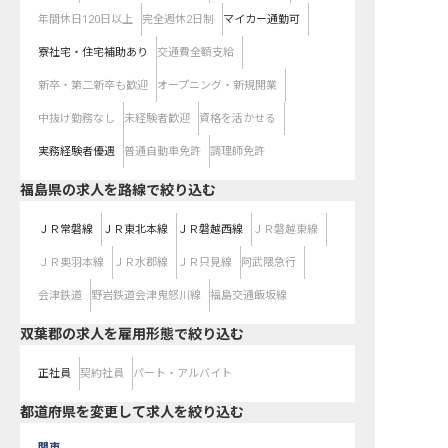
年間休日120日以上
完全週休2日制
マイカー通勤可
寮社宅・住宅補助あり
交通費全額支給
新卒・第二新卒も歓迎
オープニング・新規開業
中抜け勤務なし
未経験者歓迎
資格を活かせる
実務経験者優遇
普通自動車免許
調理師免許
福島県
の求人を路線で絞り込む
ＪＲ常磐線
ＪＲ東北本線
ＪＲ磐越西線
ＪＲ磐越東線
ＪＲ奥羽本線
ＪＲ水郡線
ＪＲ只見線
阿武隈急行
会津鉄道
野岩鉄道会津鬼怒川線
福島交通飯坂線
双葉郡の求人を雇用形態で絞り込む
正社員
契約社員
パート・アルバイト
都道府県を変更して求人を絞り込む
関東