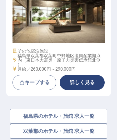
ホテルフロント│大和ハウスグルー
プの新規開業ホテル／賞与・社宅制
度有
施設業態
その他宿泊施設
福島県双葉郡双葉町中野地区復興産業拠点
勤務地
内（東日本大震災・原子力災害伝承館北側
）
給与
月給／260,000円～
290,000円
キープする
詳しく見る
福島県のホテル・旅館 求人一覧
双葉郡のホテル・旅館 求人一覧