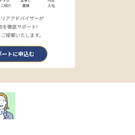
チする

企業と

内定

をご紹介
面接
入社
ャリアアドバイザーが
動を徹底サポート!
をご提案いたします。
ポートに申込む