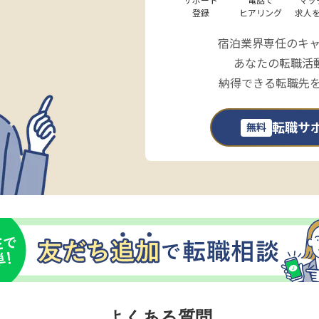
サポート

電話で

マッ
登録
ヒアリング
求人
宿泊業界専任のキ
あなたの転職活
納得できる転職先
転職サ
無料
よくある質問