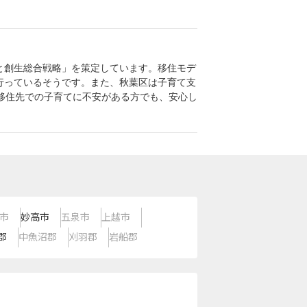
と創生総合戦略」を策定しています。移住モデ
行っているそうです。また、秋葉区は子育て支
移住先での子育てに不安がある方でも、安心し
市
妙高市
五泉市
上越市
郡
中魚沼郡
刈羽郡
岩船郡