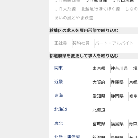
ＪＲ磐越西線
ＪＲ越後線
ＪＲ白新線
ＪＲ大糸線
北越急行ほくほく線
しなの
あいの風とやま鉄道
秋葉区の求人を雇用形態で絞り込む
正社員
契約社員
パート・アルバイト
都道府県を変更して求人を絞り込む
関東
東京都
神奈川県
埼
近畿
大阪府
兵庫県
京都
東海
愛知県
静岡県
岐阜
北海道
北海道
東北
宮城県
福島県
青森
北陸・甲信越
新潟県
長野県
石川