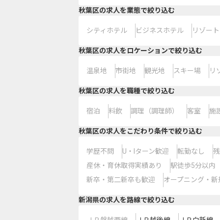
秋葉区の求人を業態で絞り込む
シティホテル
ビジネスホテル
リゾート
秋葉区の求人をロケーションで絞り込む
温泉地
市街地
観光地
スキー場
リ
秋葉区の求人を職種で絞り込む
宿泊
料飲
調理（調理師）
客室
施
秋葉区の求人をこだわり条件で絞り込む
学歴不問
U・Iターン歓迎
転勤なし
残
産休・育休取得実績あり
駅徒歩5分以内
新卒・第二新卒も歓迎
オープニング・新
新潟県
の求人を路線で絞り込む