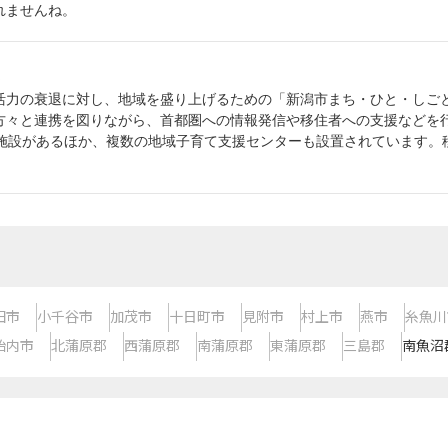
れませんね。
活力の衰退に対し、地域を盛り上げるための「新潟市まち・ひと・しご
方々と連携を図りながら、首都圏への情報発信や移住者への支援などを
育施設があるほか、複数の地域子育て支援センターも設置されています。
田市
小千谷市
加茂市
十日町市
見附市
村上市
燕市
糸魚川
胎内市
北蒲原郡
西蒲原郡
南蒲原郡
東蒲原郡
三島郡
南魚沼