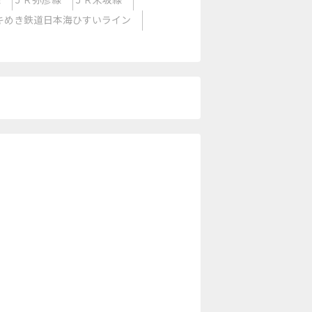
線
ＪＲ弥彦線
ＪＲ米坂線
キめき鉄道日本海ひすいライン