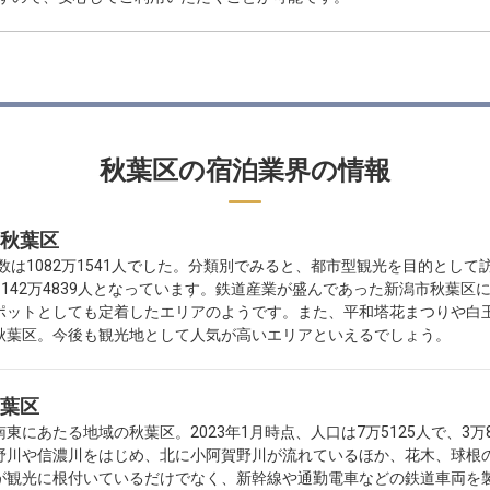
秋葉区の宿泊業界の情報
秋葉区
数は1082万1541人でした。分類別でみると、都市型観光を目的として訪
が 142万4839人となっています。鉄道産業が盛んであった新潟市秋葉
ポットとしても定着したエリアのようです。また、平和塔花まつりや白
秋葉区。今後も観光地として人気が高いエリアといえるでしょう。
葉区
にあたる地域の秋葉区。2023年1月時点、人口は7万5125人で、3
野川や信濃川をはじめ、北に小阿賀野川が流れているほか、花木、球根
が観光に根付いているだけでなく、新幹線や通勤電車などの鉄道車両を