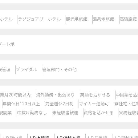
ホテル
ラグジュアリーホテル
観光地旅館
温泉地旅館
高級旅館
ゾート地
設管理
ブライダル
管理部門・その他
業月20時間以内
海外勤務・出張あり
英語を活かせる
中国語を活
年間休日120日以上
完全週休2日制
マイカー通勤可
寮社宅・住
規開業
中抜け勤務なし
未経験者歓迎
資格を活かせる
実務経験