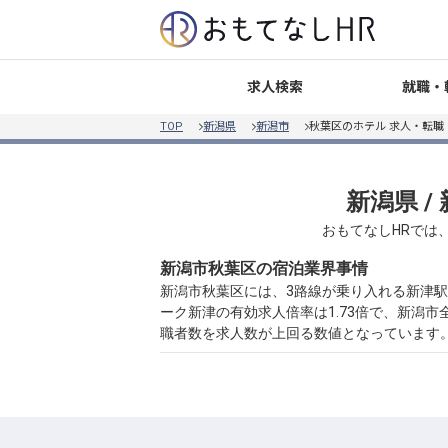
就職・
求人検索
TOP
新潟県
新潟市
秋葉区のホテル 求人・転職
新潟県 /
おもてなしHRでは
新潟市秋葉区の宿泊業界事情
新潟市秋葉区には、3路線が乗り入れる新津駅
ーク新津の有効求人倍率は1.73倍で、新潟市
職者数を求人数が上回る数値となっています