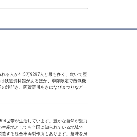
れる人が415万9297人と最も多く、次いで歴
区には鉄道資料館があるほか、季節限定で蒸気機
玉の滝開き、阿賀野川あきはなびまつりなど一
万804世帯が生活しています。豊かな自然が魅力
の生産地としても全国に知られている地域で
製造する総合車両製作所もあります。趣味を身