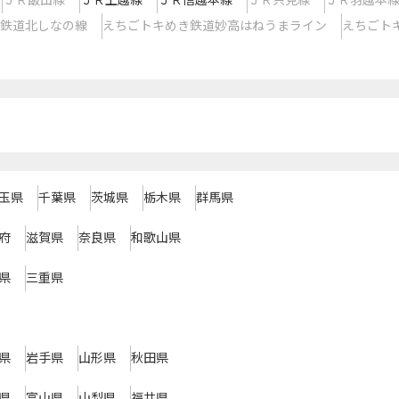
ＪＲ飯山線
ＪＲ上越線
ＪＲ信越本線
ＪＲ只見線
ＪＲ羽越本
鉄道北しなの線
えちごトキめき鉄道妙高はねうまライン
えちごト
玉県
千葉県
茨城県
栃木県
群馬県
府
滋賀県
奈良県
和歌山県
県
三重県
県
岩手県
山形県
秋田県
県
富山県
山梨県
福井県