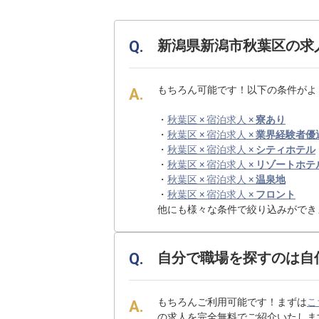
新潟県新潟市秋葉区の求
もちろん可能です！以下の条件がよ
・
秋葉区 × 宿泊求人 ×
寮あり
・
秋葉区 × 宿泊求人 ×
業界経験者優
・
秋葉区 × 宿泊求人 ×
シティホテル
・
秋葉区 × 宿泊求人 ×
リゾートホテ
・
秋葉区 × 宿泊求人 ×
温泉地
・
秋葉区 × 宿泊求人 ×
フロント
他にも様々な条件で絞り込みができ
自分で職場を探すのは自
もちろんご利用可能です！まずは
こ
の求人を完全無料でご紹介いたしま