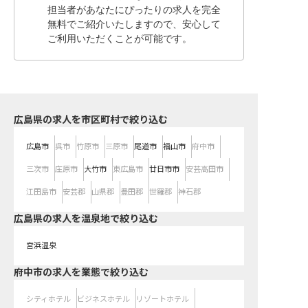
担当者があなたにぴったりの求人を完全
無料でご紹介いたしますので、安心して
ご利用いただくことが可能です。
広島県の求人を市区町村で絞り込む
広島市
呉市
竹原市
三原市
尾道市
福山市
府中市
三次市
庄原市
大竹市
東広島市
廿日市市
安芸高田市
江田島市
安芸郡
山県郡
豊田郡
世羅郡
神石郡
広島県の求人を温泉地で絞り込む
宮浜温泉
府中市の求人を業態で絞り込む
シティホテル
ビジネスホテル
リゾートホテル