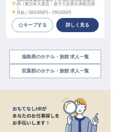
勤務地
内（東日本大震災・原子力災害伝承館北側
）
給与
月給／260,000円～
290,000円
キープする
詳しく見る
福島県のホテル・旅館 求人一覧
双葉郡のホテル・旅館 求人一覧
おもてなしHR
が
あなたのお仕事探しを
お手伝いします！