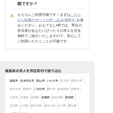
能ですか？
もちろんご利用可能です！まずは
こちら
から転職サポートお申し込み(無料)
にお進
みください。おもてなしHRでは、専任の
担当者があなたにぴったりの求人を完全
無料でご紹介いたしますので、安心して
ご利用いただくことが可能です。
福島県の求人を市区町村で絞り込む
福島市
会津若松市
郡山市
いわき市
白河市
須賀川市
喜多方市
相馬市
二本松市
田村市
南相馬市
伊達市
本宮市
伊達郡
安達郡
岩瀬郡
南会津郡
耶麻郡
河沼郡
大沼郡
西白河郡
東白川郡
石川郡
田村郡