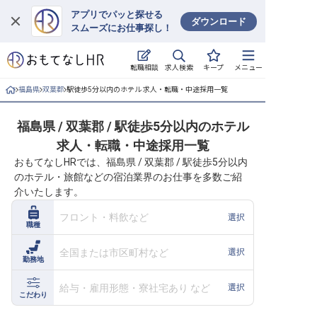
アプリでパッと探せる
ダウンロード
スムーズにお仕事探し！
ログイン
求人検索
転職相談
キープ
メニュー
求人・施設を探す
福島県
双葉郡
駅徒歩5分以内のホテル 求人・転職・中途採用一覧
キープした求人
福島県 / 双葉郡 / 駅徒歩5分以内のホテル
求人・転職・中途採用一覧
就職・転職 合同説明会
おもてなしHRでは、福島県 / 双葉郡 / 駅徒歩5分以内
のホテル・旅館などの宿泊業界のお仕事を多数ご紹
おもてなしHRについて
介いたします。
ご利用の流れ
フロント・料飲など
選択
職種
よくある質問
全国または市区町村など
選択
勤務地
ホテル・宿泊業界情報コラム
給与・雇用形態・寮社宅あり など
選択
こだわり