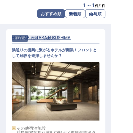
1 ~ 1
件/
1
件
転職サポートに申し込む
無料
おすすめ順
新着順
給与順
採用をお考えの企業様へ
FUTATABI FUTABA FUKUSHIMA
正社員
宿泊
フロント
浜通りの復興に繋がるホテルが開業！フロントと
して経験を発揮しませんか？
ホテルフロント│大和ハウスグルー
プの新規開業ホテル／賞与・社宅制
度有
施設業態
その他宿泊施設
福島県双葉郡双葉町中野地区復興産業拠点