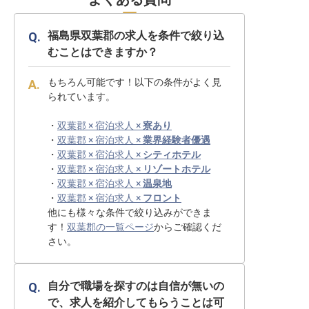
福島県双葉郡の求人を条件で絞り込
むことはできますか？
もちろん可能です！以下の条件がよく見
られています。
・
双葉郡 × 宿泊求人 ×
寮あり
・
双葉郡 × 宿泊求人 ×
業界経験者優遇
・
双葉郡 × 宿泊求人 ×
シティホテル
・
双葉郡 × 宿泊求人 ×
リゾートホテル
・
双葉郡 × 宿泊求人 ×
温泉地
・
双葉郡 × 宿泊求人 ×
フロント
他にも様々な条件で絞り込みができま
す！
双葉郡の一覧ページ
からご確認くだ
さい。
自分で職場を探すのは自信が無いの
で、求人を紹介してもらうことは可