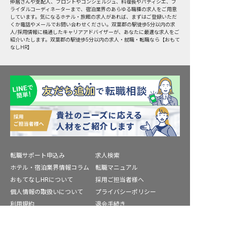
仲居さんや支配人、フロントやコンシェルジュ、料理長やパティシエ、ブ
ライダルコーディネーターまで、宿泊業界のあらゆる職種の求人をご用意
しています。気になるホテル・旅館の求人があれば、まずはご登録いただ
くか電話やメールでお問い合わせください。双葉郡の駅徒歩5分以内の求
人/採用情報に精通したキャリアアドバイザーが、あなたに最適な求人をご
紹介いたします。双葉郡の駅徒歩5分以内の求人・就職・転職なら【おもて
なしHR】
転職サポート申込み
求人検索
ホテル・宿泊業界情報コラム
転職マニュアル
おもてなしHRについて
採用ご担当者様へ
個人情報の取扱いについて
プライバシーポリシー
利用規約
退会手続き
運営会社
宿泊業界用語集
双葉郡の求人を紹介してもらう