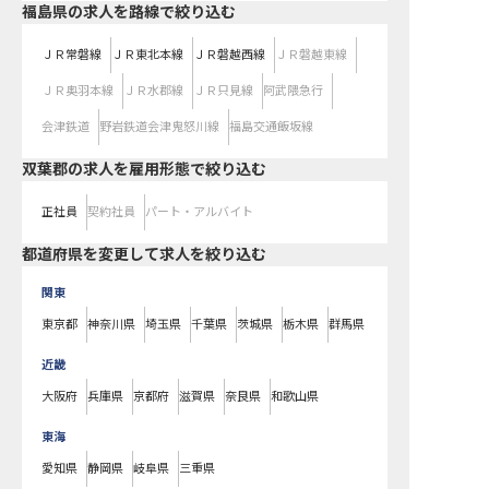
福島県
の求人を路線で絞り込む
ＪＲ常磐線
ＪＲ東北本線
ＪＲ磐越西線
ＪＲ磐越東線
ＪＲ奥羽本線
ＪＲ水郡線
ＪＲ只見線
阿武隈急行
会津鉄道
野岩鉄道会津鬼怒川線
福島交通飯坂線
双葉郡の求人を雇用形態で絞り込む
正社員
契約社員
パート・アルバイト
都道府県を変更して求人を絞り込む
関東
東京都
神奈川県
埼玉県
千葉県
茨城県
栃木県
群馬県
近畿
大阪府
兵庫県
京都府
滋賀県
奈良県
和歌山県
東海
愛知県
静岡県
岐阜県
三重県