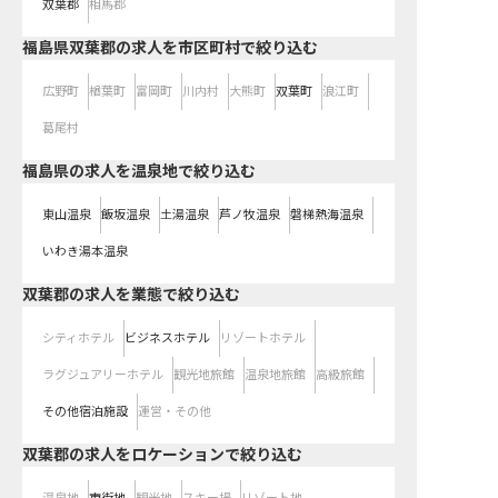
双葉郡
相馬郡
福島県双葉郡の求人を市区町村で絞り込む
広野町
楢葉町
富岡町
川内村
大熊町
双葉町
浪江町
葛尾村
福島県の求人を温泉地で絞り込む
東山温泉
飯坂温泉
土湯温泉
芦ノ牧温泉
磐梯熱海温泉
いわき湯本温泉
双葉郡の求人を業態で絞り込む
シティホテル
ビジネスホテル
リゾートホテル
ラグジュアリーホテル
観光地旅館
温泉地旅館
高級旅館
その他宿泊施設
運営・その他
双葉郡の求人をロケーションで絞り込む