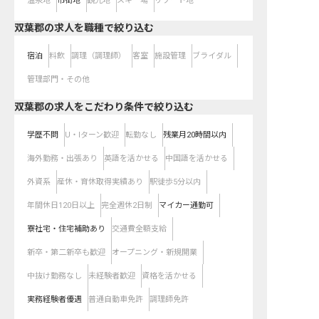
温泉地
市街地
観光地
スキー場
リゾート地
双葉郡の求人を職種で絞り込む
宿泊
料飲
調理（調理師）
客室
施設管理
ブライダル
管理部門・その他
双葉郡の求人をこだわり条件で絞り込む
学歴不問
U・Iターン歓迎
転勤なし
残業月20時間以内
海外勤務・出張あり
英語を活かせる
中国語を活かせる
外資系
産休・育休取得実績あり
駅徒歩5分以内
年間休日120日以上
完全週休2日制
マイカー通勤可
寮社宅・住宅補助あり
交通費全額支給
新卒・第二新卒も歓迎
オープニング・新規開業
中抜け勤務なし
未経験者歓迎
資格を活かせる
実務経験者優遇
普通自動車免許
調理師免許