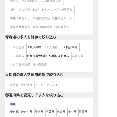
寮社宅・住宅補助あり
交通費全額支給
新卒・第二新卒も歓迎
オープニング・新規開業
中抜け勤務なし
未経験者歓迎
資格を活かせる
実務経験者優遇
普通自動車免許
調理師免許
青森県
の求人を路線で絞り込む
ＪＲ五能線
ＪＲ八戸線
ＪＲ大湊線
ＪＲ奥羽本線
ＪＲ津軽線
弘南鉄道大鰐線
弘南鉄道弘南線
津軽鉄道
いわて銀河鉄道
青い森鉄道
大間町の求人を雇用形態で絞り込む
正社員
契約社員
パート・アルバイト
都道府県を変更して求人を絞り込む
関東
東京都
神奈川県
埼玉県
千葉県
茨城県
栃木県
群馬県