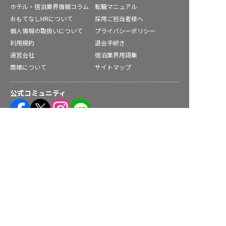
ホテル・宿泊業界情報コラム
転職マニュアル
おもてなしHRについて
採用ご担当者様へ
個人情報の取扱いについて
プライバシーポリシー
利用規約
退会手続き
運営会社
宿泊業界用語集
商標について
サイトマップ
公式コミュニティ
大間町の求人を紹介してもらう
株式会社ネクストビート運営サービス
保育業界の求職者様向けサービス
保育士バンク！ - 日本最大級。保育士・幼稚園教諭向け転職支
援サイト
保育士バンク！新卒 - 保育士・幼稚園教諭を目指す「学生向
け」就職活動情報サイト
法人様向けサービス