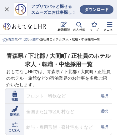
アプリでパッと探せる
ダウンロード
スムーズにお仕事探し！
ログイン
求人検索
転職相談
キープ
メニュー
求人・施設を探す
青森県
下北郡
大間町
正社員のホテル 求人・転職・中途採用一覧
キープした求人
青森県 / 下北郡 / 大間町 / 正社員のホテル
求人・転職・中途採用一覧
就職・転職 合同説明会
おもてなしHRでは、青森県 / 下北郡 / 大間町 / 正社員
のホテル・旅館などの宿泊業界のお仕事を多数ご紹
おもてなしHRについて
介いたします。
ご利用の流れ
フロント・料飲など
選択
職種
よくある質問
全国または市区町村など
選択
勤務地
ホテル・宿泊業界情報コラム
給与・雇用形態・寮社宅あり など
選択
こだわり