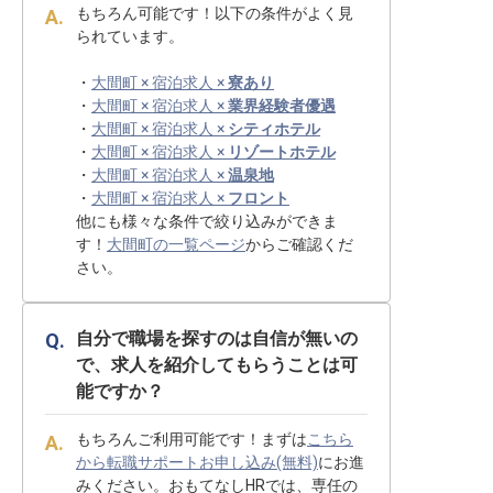
もちろん可能です！以下の条件がよく見
られています。
・
大間町 × 宿泊求人 ×
寮あり
・
大間町 × 宿泊求人 ×
業界経験者優遇
・
大間町 × 宿泊求人 ×
シティホテル
・
大間町 × 宿泊求人 ×
リゾートホテル
・
大間町 × 宿泊求人 ×
温泉地
・
大間町 × 宿泊求人 ×
フロント
他にも様々な条件で絞り込みができま
す！
大間町の一覧ページ
からご確認くだ
さい。
自分で職場を探すのは自信が無いの
で、求人を紹介してもらうことは可
能ですか？
もちろんご利用可能です！まずは
こちら
から転職サポートお申し込み(無料)
にお進
みください。おもてなしHRでは、専任の