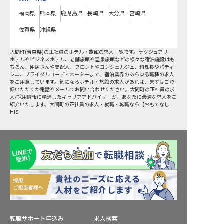
福岡県
熊本県
鹿児島県
長崎県
大分県
宮崎県
佐賀県
沖縄県
大間町
(
青森県
)の
正社員
のホテル・旅館の求人一覧です。ラグジュアリー
ホテルやビジネスホテル、老舗旅館や温泉旅館などの様々な宿泊施設はも
ちろん、仲居さんや支配人、フロントやコンシェルジュ、料理長やパティ
シエ、ブライダルコーディネーターまで、宿泊業界のあらゆる職種の求人
をご用意しています。気になるホテル・旅館の求人があれば、まずはご登
録いただくか電話やメールでお問い合わせください。大間町の正社員の求
人/採用情報に精通したキャリアアドバイザーが、あなたに最適な求人をご
紹介いたします。大間町の正社員の求人・就職・転職なら【おもてなし
HR】
転職サポート申込み
求人検索