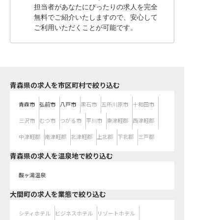
担当者があなたにぴったりの求人を完全
無料でご紹介いたしますので、安心して
ご利用いただくことが可能です。
青森県の求人を市区町村で絞り込む
青森市
弘前市
八戸市
黒石市
五所川原市
十和田市
三沢市
むつ市
つがる市
平川市
東津軽郡
西津軽郡
中津軽郡
南津軽郡
北津軽郡
上北郡
下北郡
三戸郡
青森県の求人を温泉地で絞り込む
酸ヶ湯温泉
大間町の求人を業態で絞り込む
シティホテル
ビジネスホテル
リゾートホテル