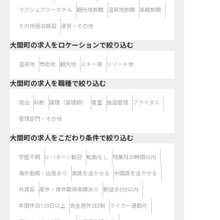
ラグジュアリーホテル
観光地旅館
温泉地旅館
高級旅館
その他宿泊施設
運営・その他
大間町の求人をロケーションで絞り込む
温泉地
市街地
観光地
スキー場
リゾート地
大間町の求人を職種で絞り込む
宿泊
料飲
調理（調理師）
客室
施設管理
ブライダル
管理部門・その他
大間町の求人をこだわり条件で絞り込む
学歴不問
U・Iターン歓迎
転勤なし
残業月20時間以内
海外勤務・出張あり
英語を活かせる
中国語を活かせる
外資系
産休・育休取得実績あり
駅徒歩5分以内
年間休日120日以上
完全週休2日制
マイカー通勤可