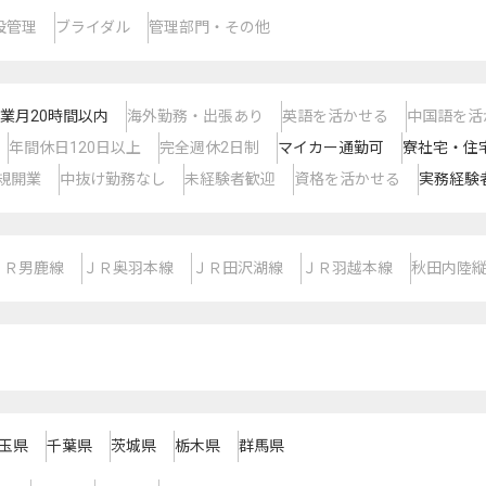
設管理
ブライダル
管理部門・その他
業月20時間以内
海外勤務・出張あり
英語を活かせる
中国語を活
年間休日120日以上
完全週休2日制
マイカー通勤可
寮社宅・住
規開業
中抜け勤務なし
未経験者歓迎
資格を活かせる
実務経験
ＪＲ男鹿線
ＪＲ奥羽本線
ＪＲ田沢湖線
ＪＲ羽越本線
秋田内陸
玉県
千葉県
茨城県
栃木県
群馬県