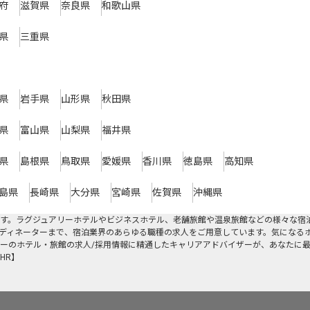
府
滋賀県
奈良県
和歌山県
県
三重県
県
岩手県
山形県
秋田県
県
富山県
山梨県
福井県
県
島根県
鳥取県
愛媛県
香川県
徳島県
高知県
島県
長崎県
大分県
宮崎県
佐賀県
沖縄県
す。ラグジュアリーホテルやビジネスホテル、老舗旅館や温泉旅館などの様々な宿
ディネーターまで、宿泊業界のあらゆる職種の求人をご用意しています。気になる
ーのホテル・旅館の求人/採用情報に精通したキャリアアドバイザーが、あなたに
HR】