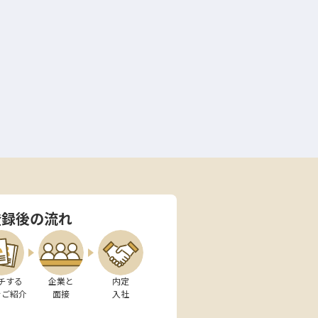
登録後の流れ
チする

企業と

内定

をご紹介
面接
入社