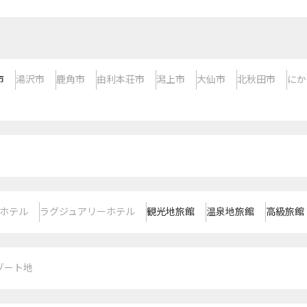
市
湯沢市
鹿角市
由利本荘市
潟上市
大仙市
北秋田市
にか
ホテル
ラグジュアリーホテル
観光地旅館
温泉地旅館
高級旅館
ゾート地