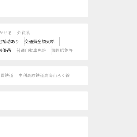
かせる
外資系
宅補助あり
交通費全額支給
者優遇
普通自動車免許
調理師免許
縦貫鉄道
由利高原鉄道鳥海山ろく線