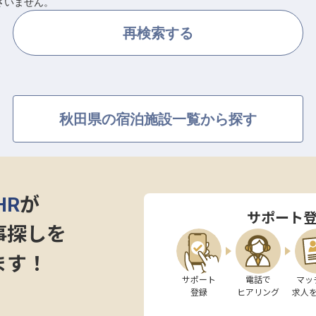
ざいません。
再検索する
秋田県の宿泊施設一覧から探す
HR
が
サポート
事探しを
ます！
サポート

電話で

マッ
登録
ヒアリング
求人