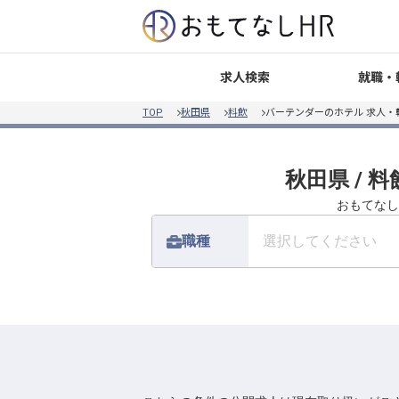
就職・
求人検索
TOP
秋田県
料飲
バーテンダーのホテル 求人・
秋田県 / 
おもてなし
職種
選択してください