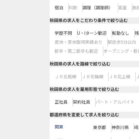
宿泊
料飲
調理（調理師）
客室
施
秋田県の求人をこだわり条件で絞り込む
学歴不問
U・Iターン歓迎
転勤なし
残
産休・育休取得実績あり
駅徒歩5分以内
新卒・第二新卒も歓迎
オープニング・新
秋田県
の求人を路線で絞り込む
ＪＲ五能線
ＪＲ花輪線
ＪＲ北上線
秋田県の求人を雇用形態で絞り込む
正社員
契約社員
パート・アルバイト
都道府県を変更して求人を絞り込む
関東
東京都
神奈川県
埼