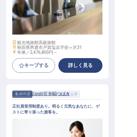
フロントスタッフ
施設業態
観光地旅館
高級旅館
勤務地
秋田県男鹿市戸賀塩浜字壺ヶ沢31
給与
年俸／2,476,800円～
キープする
詳しく見る
男鹿温泉 結いの宿 別邸つばき
契約社員
宿泊
サービススタッフ
正社員登用制度あり。明るく元気なあなたに、ゲ
ストに寄り添った接客を。