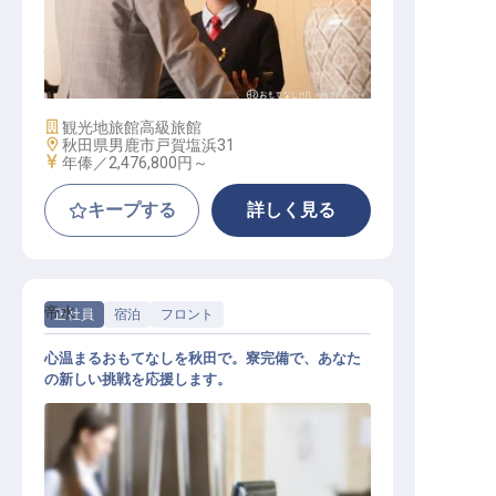
バック業務スタッフ
施設業態
観光地旅館
高級旅館
勤務地
秋田県男鹿市戸賀塩浜31
給与
年俸／2,476,800円～
キープする
詳しく見る
帝水
正社員
宿泊
フロント
心温まるおもてなしを秋田で。寮完備で、あなた
の新しい挑戦を応援します。