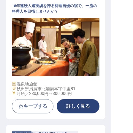
18年連続入選実績を誇る料理自慢の宿で、一流の
料理人を目指しませんか？
洋食調理スタッフ（年間休日105日
／月給23万円以上／単身寮あり）
施設業態
温泉地旅館
勤務地
秋田県男鹿市北浦湯本字中里81
給与
月給／230,000円～
300,000円
キープする
詳しく見る