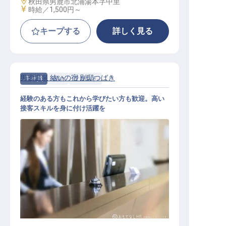
勤務地
秋田県男鹿市北浦湯本字中里
給与
時給／1,500円～
キープする
詳しく見る
男鹿温泉 結いの宿 別邸つばき
正社員
宿泊
フロント
経験のある方もこれから学びたい方も歓迎。高い
接客スキルを身に付け活躍を
フロントスタッフ