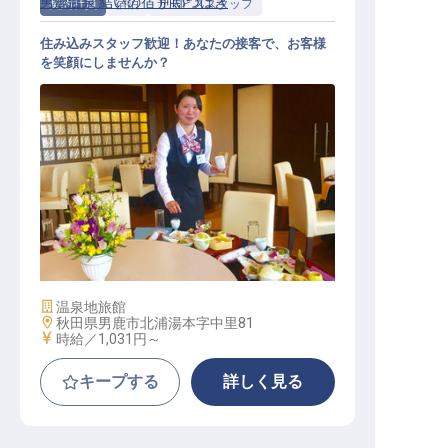
男鹿温泉 結いの宿 別邸つばき
契約社員
宿泊
サービススタッフ
住み込みスタッフ歓迎！あなたの接客で、お客様
を笑顔にしませんか？
接客スタッフ（冬期休館1～3月／単
身寮あり／正社員登用制度あり）
施設業態
温泉地旅館
勤務地
秋田県男鹿市北浦湯本字中里81
給与
時給／1,031円～
キープする
詳しく見る