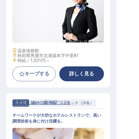
接客スタッフ
施設業態
温泉地旅館
勤務地
秋田県男鹿市北浦湯本字中里81
給与
時給／1,031円～
キープする
詳しく見る
男鹿温泉 結いの宿 別邸つばき
正社員
調理（調理師）
フレンチ（洋食）
チームワークが大切なホテルレストランで、高い
調理技術を身に付け活躍を。