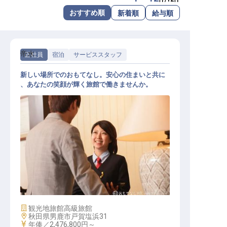
転職サポートに申し込む
おすすめ順
新着順
給与順
無料
採用をお考えの企業様へ
帝水
正社員
宿泊
サービススタッフ
新しい場所でのおもてなし。安心の住まいと共に
、あなたの笑顔が輝く旅館で働きませんか。
接客係
施設業態
観光地旅館
高級旅館
勤務地
秋田県男鹿市戸賀塩浜31
給与
年俸／2,476,800円～