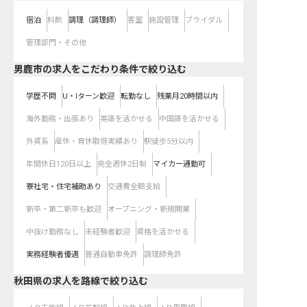
宿泊
料飲
調理（調理師）
客室
施設管理
ブライダル
管理部門・その他
男鹿市の求人をこだわり条件で絞り込む
学歴不問
U・Iターン歓迎
転勤なし
残業月20時間以内
海外勤務・出張あり
英語を活かせる
中国語を活かせる
外資系
産休・育休取得実績あり
駅徒歩5分以内
年間休日120日以上
完全週休2日制
マイカー通勤可
寮社宅・住宅補助あり
交通費全額支給
新卒・第二新卒も歓迎
オープニング・新規開業
中抜け勤務なし
未経験者歓迎
資格を活かせる
実務経験者優遇
普通自動車免許
調理師免許
秋田県
の求人を路線で絞り込む