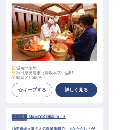
和食の板前（冬期休館1～3月／単身
寮あり／正社員登用制度あり）
施設業態
温泉地旅館
勤務地
秋田県男鹿市北浦湯本字中里81
給与
時給／1,500円～
キープする
詳しく見る
男鹿温泉 結いの宿 別邸つばき
正社員
宿泊
フロント
18年連続入選の人気温泉旅館で、あなたらしさが