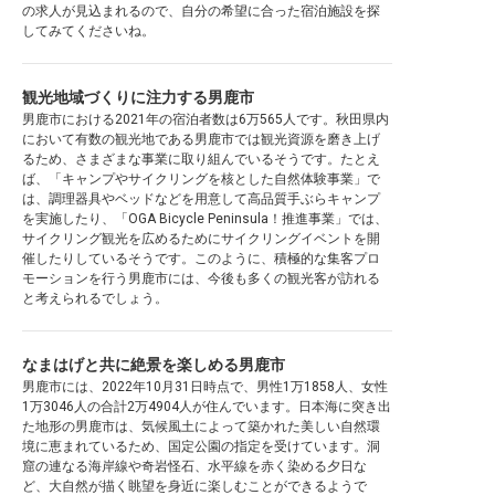
の求人が見込まれるので、自分の希望に合った宿泊施設を探
してみてくださいね。
観光地域づくりに注力する男鹿市
男鹿市における2021年の宿泊者数は6万565人です。秋田県内
において有数の観光地である男鹿市では観光資源を磨き上げ
るため、さまざまな事業に取り組んでいるそうです。たとえ
ば、「キャンプやサイクリングを核とした自然体験事業」で
は、調理器具やベッドなどを用意して高品質手ぶらキャンプ
を実施したり、「OGA Bicycle Peninsula！推進事業」では、
サイクリング観光を広めるためにサイクリングイベントを開
催したりしているそうです。このように、積極的な集客プロ
モーションを行う男鹿市には、今後も多くの観光客が訪れる
と考えられるでしょう。
なまはげと共に絶景を楽しめる男鹿市
男鹿市には、2022年10月31日時点で、男性1万1858人、女性
1万3046人の合計2万4904人が住んでいます。日本海に突き出
た地形の男鹿市は、気候風土によって築かれた美しい自然環
境に恵まれているため、国定公園の指定を受けています。洞
窟の連なる海岸線や奇岩怪石、水平線を赤く染める夕日な
ど、大自然が描く眺望を身近に楽しむことができるようで