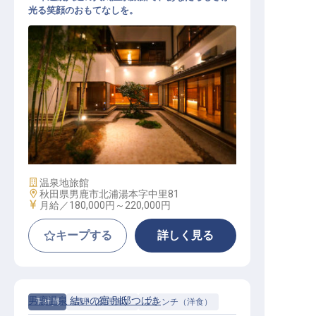
光る笑顔のおもてなしを。
フロントスタッフ（冬期休館1～3月
／単身寮あり／未経験歓迎）
施設業態
温泉地旅館
勤務地
秋田県男鹿市北浦湯本字中里81
給与
月給／180,000円～
220,000円
キープする
詳しく見る
男鹿温泉 結いの宿 別邸つばき
正社員
調理（調理師）
フレンチ（洋食）