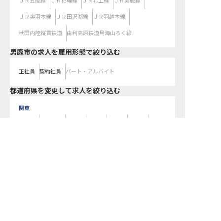
ＪＲ五能線
ＪＲ花輪線
ＪＲ北上線
ＪＲ男鹿線
ＪＲ奥羽本線
ＪＲ田沢湖線
ＪＲ羽越本線
秋田内陸縦貫鉄道
由利高原鉄道鳥海山ろく線
男鹿市の求人を雇用形態で絞り込む
正社員
契約社員
パート・アルバイト
都道府県を変更して求人を絞り込む
関東
東京都
神奈川県
埼玉県
千葉県
茨城県
栃木県
群馬県
男鹿市の求人を紹介してもらう
近畿
大阪府
兵庫県
京都府
滋賀県
奈良県
和歌山県
東海
愛知県
静岡県
岐阜県
三重県
北海道
北海道