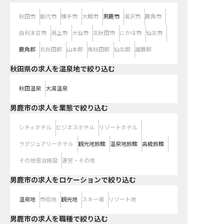
秋田市
能代市
横手市
大館市
男鹿市
湯沢市
鹿角市
由利本荘市
潟上市
大仙市
北秋田市
にかほ市
仙北市
鹿角郡
北秋田郡
山本郡
南秋田郡
仙北郡
雄勝郡
秋田県の求人を温泉地で絞り込む
秋田温泉
大湯温泉
男鹿市の求人を業態で絞り込む
シティホテル
ビジネスホテル
リゾートホテル
ラグジュアリーホテル
観光地旅館
温泉地旅館
高級旅館
その他宿泊施設
運営・その他
男鹿市の求人をロケーションで絞り込む
温泉地
市街地
観光地
スキー場
リゾート地
男鹿市の求人を職種で絞り込む