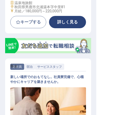
施設業態
温泉地旅館
勤務地
秋田県男鹿市北浦湯本字中里81
給与
月給／180,000円～
220,000円
キープする
詳しく見る
帝水
正社員
宿泊
サービススタッフ
新しい場所でのおもてなし。社員寮完備で、心穏
やかにキャリアを築きませんか。