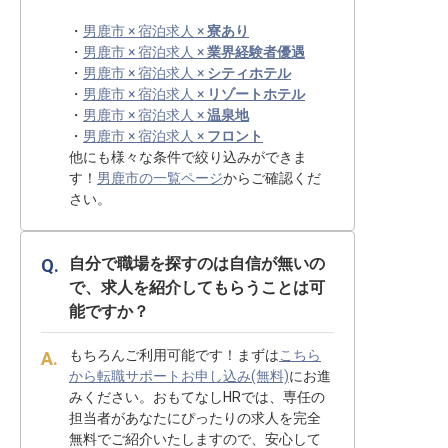
・
男鹿市 × 宿泊求人 ×
寮あり
・
男鹿市 × 宿泊求人 ×
業界経験者優遇
・
男鹿市 × 宿泊求人 ×
シティホテル
・
男鹿市 × 宿泊求人 ×
リゾートホテル
・
男鹿市 × 宿泊求人 ×
温泉地
・
男鹿市 × 宿泊求人 ×
フロント
他にも様々な条件で絞り込みができま
す！
男鹿市の一覧ページ
からご確認くだ
さい。
自分で職場を探すのは自信が無いの
で、求人を紹介してもらうことは可
能ですか？
もちろんご利用可能です！まずは
こちら
から転職サポートお申し込み(無料)
にお進
みください。おもてなしHRでは、専任の
担当者があなたにぴったりの求人を完全
無料でご紹介いたしますので、安心して