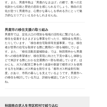
す。また、男鹿半島は「男鹿のなまはげ」の郷で、数々の文
化財から伝統と歴史の息吹を感じられるでしょう。独自の文
化が息づく男鹿市は、心豊かな暮らしを求める方にとって魅
力的なエリアといえるかもしれませんね。
男鹿市の移住支援の取り組み
男鹿市では、定住人口の増加を地域の活性化に繋げるため、
移住を促進するさまざまな事業を行ったり、補助金を用意し
たりしています。「移住者住宅取得等支援事業」では、移住
者が世帯の住宅を取得する際に費用の一部を補助していま
す。また、「移住活動支援補助金」では、秋田県外から男鹿
市への移住希望者が、移住実現に向けた下見や暮らし体験な
どで来訪する際にかかる交通費の一部を助成しています。ほ
かにも、ガスの配管工事を伴う改築や新築で都市ガスを使用
する方を対象にガス料金を割引する「都市ガス料金割引制
度」があり、市民の暮らしを支えているようです。男鹿市へ
の移住を検討している方は、詳細を確認してみてください
ね。
秋田県の求人を市区町村で絞り込む