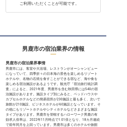
ご利用いただくことが可能です。
男鹿市の宿泊業界の情報
男鹿市の宿泊業界事情
男鹿市には、客室や大浴場、レストランがオーシャンビュー
になっていて、四季折々の日本海の景色を楽しめるリゾート
ホテルや、名物の石焼を食すことができる宿など、海や食を
楽しめる宿泊施設があるようです。観光庁「宿泊旅行統計調
査」によると、2021年度、男鹿市を含む秋田県には540の宿
泊施設があります。施設タイプ別にみると、ベッドハウスや
カプセルホテルなどの簡易宿所が230施設と最も多く、次いで
旅館が210施設、ビジネスホテルが60施設となっています。そ
の他にもリゾートホテルやシティホテルなどさまざまな施設
タイプがあります。男鹿市を管轄するハローワーク男鹿の有
効求人倍率は、2022年11月時点で1.01倍となり、18カ月連続
で前年同月を上回っています。男鹿市は多くのホテルや旅館