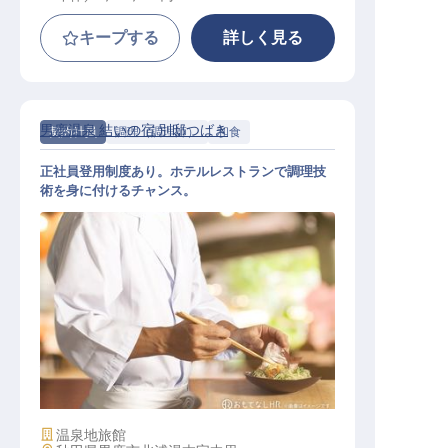
キープする
詳しく見る
男鹿温泉 結いの宿 別邸つばき
契約社員
調理（調理師）
和食
正社員登用制度あり。ホテルレストランで調理技
術を身に付けるチャンス。
和食 板前
施設業態
温泉地旅館