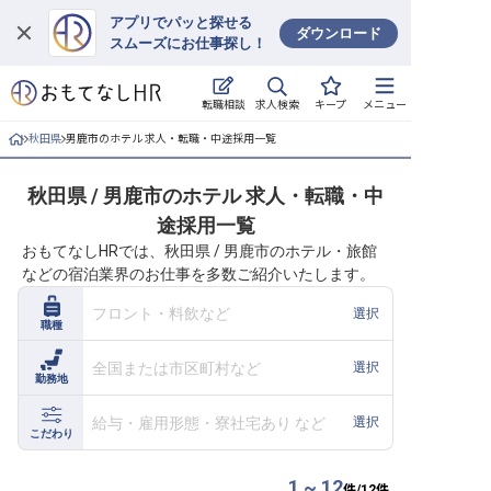
アプリでパッと探せる
ダウンロード
スムーズにお仕事探し！
ログイン
求人検索
転職相談
キープ
メニュー
求人・施設を探す
秋田県
男鹿市のホテル 求人・転職・中途採用一覧
キープした求人
秋田県 / 男鹿市のホテル 求人・転職・中
途採用一覧
就職・転職 合同説明会
おもてなしHRでは、秋田県 / 男鹿市のホテル・旅館
などの宿泊業界のお仕事を多数ご紹介いたします。
おもてなしHRについて
フロント・料飲など
選択
職種
ご利用の流れ
全国または市区町村など
選択
勤務地
よくある質問
給与・雇用形態・寮社宅あり など
選択
ホテル・宿泊業界情報コラム
こだわり
1 ~ 12
件/
12
件