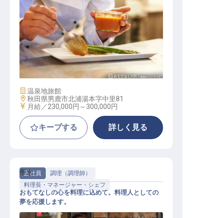
洋食調理スタッフ
施設業態
温泉地旅館
勤務地
秋田県男鹿市北浦湯本字中里81
給与
月給／230,000円～
300,000円
キープする
詳しく見る
帝水
正社員
調理（調理師）
料理長・マネージャー・シェフ
おもてなしの心を料理に込めて。料理人としての
夢を応援します。