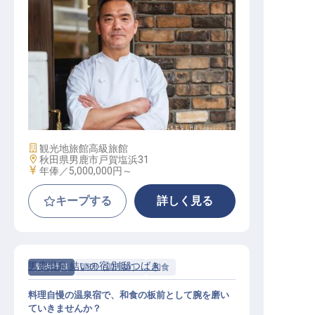
料理長候補
施設業態
観光地旅館
高級旅館
勤務地
秋田県男鹿市戸賀塩浜31
給与
年俸／5,000,000円～
キープする
詳しく見る
男鹿温泉 結いの宿 別邸つばき
契約社員
調理（調理師）
和食
料理自慢の温泉宿で、和食の板前として腕を磨い
ていきませんか？