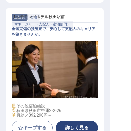
リッチモンドホテル秋田駅前
正社員
宿泊
マネージャー・支配人（宿泊部門）
全国完備の独身寮で、安心して支配人のキャリア
を築きませんか。
宿泊支配人
施設業態
その他宿泊施設
勤務地
秋田県秋田市中通2-2-26
給与
月給／392,290円～
キープする
詳しく見る