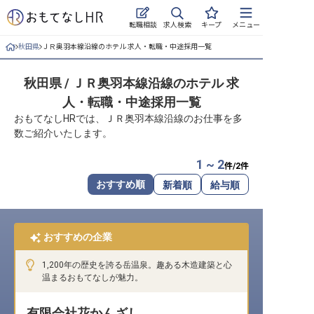
求人検索
転職相談
キープ
メニュー
秋田県
ＪＲ奥羽本線沿線のホテル 求人・転職・中途採用一覧
ログイン
秋田県 / ＪＲ奥羽本線沿線のホテル 求
求人・施設を探す
人・転職・中途採用一覧
キープした求人
おもてなしHRでは、ＪＲ奥羽本線沿線のお仕事を多
数ご紹介いたします。
就職・転職 合同説明会
1 ~ 2
件/
2
件
おもてなしHRについて
おすすめ順
新着順
給与順
ご利用の流れ
おすすめの企業
よくある質問
1,200年の歴史を誇る岳温泉。趣ある木造建築と心
ホテル・宿泊業界情報コラム
温まるおもてなしが魅力。
有限会社花かんざし