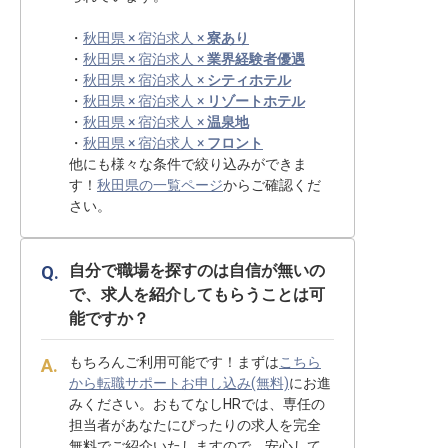
・
秋田県 × 宿泊求人 ×
寮あり
・
秋田県 × 宿泊求人 ×
業界経験者優遇
・
秋田県 × 宿泊求人 ×
シティホテル
・
秋田県 × 宿泊求人 ×
リゾートホテル
・
秋田県 × 宿泊求人 ×
温泉地
・
秋田県 × 宿泊求人 ×
フロント
他にも様々な条件で絞り込みができま
す！
秋田県の一覧ページ
からご確認くだ
さい。
自分で職場を探すのは自信が無いの
で、求人を紹介してもらうことは可
能ですか？
もちろんご利用可能です！まずは
こちら
から転職サポートお申し込み(無料)
にお進
みください。おもてなしHRでは、専任の
担当者があなたにぴったりの求人を完全
無料でご紹介いたしますので、安心して