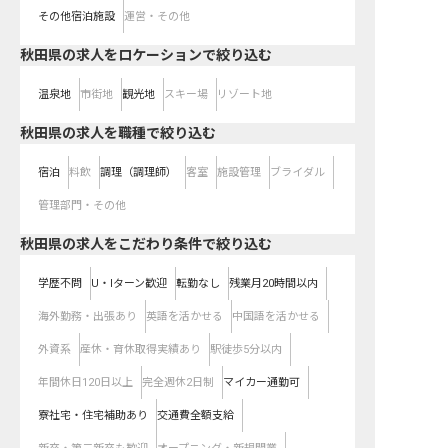
その他宿泊施設
運営・その他
秋田県の求人をロケーションで絞り込む
温泉地
市街地
観光地
スキー場
リゾート地
秋田県の求人を職種で絞り込む
宿泊
料飲
調理（調理師）
客室
施設管理
ブライダル
管理部門・その他
秋田県の求人をこだわり条件で絞り込む
学歴不問
U・Iターン歓迎
転勤なし
残業月20時間以内
海外勤務・出張あり
英語を活かせる
中国語を活かせる
外資系
産休・育休取得実績あり
駅徒歩5分以内
年間休日120日以上
完全週休2日制
マイカー通勤可
寮社宅・住宅補助あり
交通費全額支給