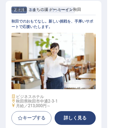
中通温泉 こまちの湯 ドーミーイン秋田
正社員
料飲
レストランサービス
秋田でのおもてなし。新しい挑戦を、手厚いサポ
ートで応援いたします。
レストランサービス
施設業態
ビジネスホテル
勤務地
秋田県秋田市中通2-3-1
給与
月給／213,000円～
キープする
詳しく見る