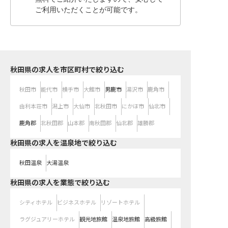
ご利用いただくことが可能です。
秋田県の求人を市区町村で絞り込む
秋田市
能代市
横手市
大館市
男鹿市
湯沢市
鹿角市
由利本荘市
潟上市
大仙市
北秋田市
にかほ市
仙北市
鹿角郡
北秋田郡
山本郡
南秋田郡
仙北郡
雄勝郡
秋田県の求人を温泉地で絞り込む
秋田温泉
大湯温泉
秋田県の求人を業態で絞り込む
シティホテル
ビジネスホテル
リゾートホテル
ラグジュアリーホテル
観光地旅館
温泉地旅館
高級旅館