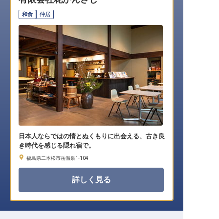
転職サポートに申し込む
無料
和食
仲居
採用をお考えの企業様へ
日本人ならではの情とぬくもりに出会える、古き良
き時代を感じる隠れ宿で。
福島県二本松市岳温泉1-104
詳しく見る