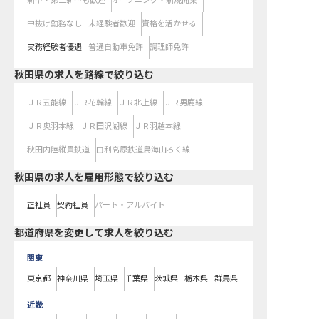
新卒・第二新卒も歓迎
オープニング・新規開業
中抜け勤務なし
未経験者歓迎
資格を活かせる
実務経験者優遇
普通自動車免許
調理師免許
秋田県
の求人を路線で絞り込む
ＪＲ五能線
ＪＲ花輪線
ＪＲ北上線
ＪＲ男鹿線
ＪＲ奥羽本線
ＪＲ田沢湖線
ＪＲ羽越本線
秋田内陸縦貫鉄道
由利高原鉄道鳥海山ろく線
秋田県の求人を雇用形態で絞り込む
正社員
契約社員
パート・アルバイト
都道府県を変更して求人を絞り込む
関東
東京都
神奈川県
埼玉県
千葉県
茨城県
栃木県
群馬県
近畿